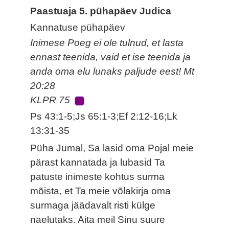
Paastuaja 5. pühapäev Judica
Kannatuse pühapäev
Inimese Poeg ei ole tulnud, et lasta
ennast teenida, vaid et ise teenida ja
anda oma elu lunaks paljude eest! Mt
20:28
KLPR 75
Ps 43:1-5;Js 65:1-3;Ef 2:12-16;Lk
13:31-35
Püha Jumal, Sa lasid oma Pojal meie
pärast kannatada ja lubasid Ta
patuste inimeste kohtus surma
mõista, et Ta meie võlakirja oma
surmaga jäädavalt risti külge
naelutaks. Aita meil Sinu suure