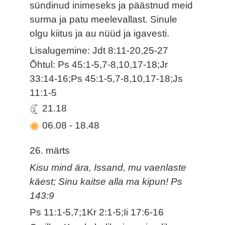
sündinud inimeseks ja päästnud meid
surma ja patu meelevallast. Sinule
olgu kiitus ja au nüüd ja igavesti.
Lisalugemine: Jdt 8:11-20,25-27
Õhtul: Ps 45:1-5,7-8,10,17-18;Jr
33:14-16;Ps 45:1-5,7-8,10,17-18;Js
11:1-5
21.18
06.08
-
18.48
26. märts
Kisu mind ära, Issand, mu vaenlaste
käest; Sinu kaitse alla ma kipun! Ps
143:9
Ps 11:1-5,7;1Kr 2:1-5;Ii 17:6-16