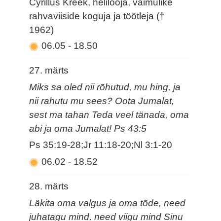
Cyrillus Kreek, helilooja, vaimulike
rahvaviiside koguja ja töötleja (†
1962)
06.05
-
18.50
27. märts
Miks sa oled nii rõhutud, mu hing, ja
nii rahutu mu sees? Oota Jumalat,
sest ma tahan Teda veel tänada, oma
abi ja oma Jumalat! Ps 43:5
Ps 35:19-28;Jr 11:18-20;Nl 3:1-20
06.02
-
18.52
28. märts
Läkita oma valgus ja oma tõde, need
juhatagu mind, need viigu mind Sinu