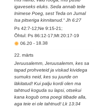
igaveseks eluks. Seda annab teile
Inimese Poeg, sest Teda on Jumal
Isa pitseriga kinnitanud.“ Jh 6:27
Ps 42:7-12;Ne 9:15-21;
Õhtul: Ps 86:12-17;Mt 20:17-19
06.20
-
18.38
22. märts
Jeruusalemm, Jeruusalemm, kes sa
tapad prohveteid ja viskad kividega
surnuks neid, kes su juurde on
läkitatud! Kui palju kordi olen ma
tahtnud koguda su lapsi, otsekui
kana kogub oma poegi tiibade alla,
aga teie ei ole tahtnud! Lk 13:34