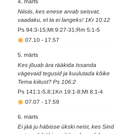
4. märts
Niisiis, kes enese arvab seisvat,
vaadaku, et ta ei langeks! 1Kr 10:12
Ps 94:3-15;Mt 9:27-31;Rm 5:1-5
07.10
-
17.57
5. märts
Kes jõuab ära rääkida Issanda
vägevaid tegusid ja kuulutada kõike
Tema kiitust? Ps 106:2
Ps 141:1-5,8;1Kn 19:1-8;Mt 8:1-4
07.07
-
17.59
6. märts
Ei jää ju häbisse ükski neist, kes Sind