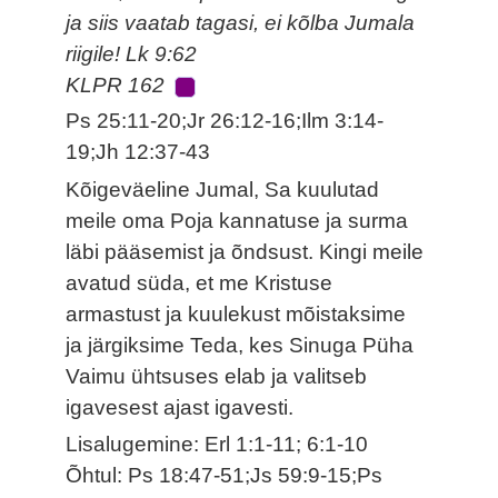
ja siis vaatab tagasi, ei kõlba Jumala
riigile! Lk 9:62
KLPR 162
Ps 25:11-20;Jr 26:12-16;Ilm 3:14-
19;Jh 12:37-43
Kõigeväeline Jumal, Sa kuulutad
meile oma Poja kannatuse ja surma
läbi pääsemist ja õndsust. Kingi meile
avatud süda, et me Kristuse
armastust ja kuulekust mõistaksime
ja järgiksime Teda, kes Sinuga Püha
Vaimu ühtsuses elab ja valitseb
igavesest ajast igavesti.
Lisalugemine: Erl 1:1-11; 6:1-10
Õhtul: Ps 18:47-51;Js 59:9-15;Ps