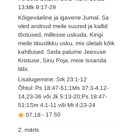
13;Mk 9:17-29
Kõigeväeline ja igavene Jumal, Sa
oled andnud meile suured ja kallid
tõotused, millesse uskuda. Kingi
meile täiuslikku usku, mis ületab kõik
kahtlused. Seda palume Jeesuse
Kristuse, Sinu Poja, meie Issanda
läbi.
Lisalugemine: Srk 23:1-12
Õhtul: Ps 18:47-51;1Ms 37:3-4,12-
14,23-36 või Jk 5:13-20;Ps 18:47-
51;1Sm 4:1-11 või Mt 4:23-24
07.18
-
17.50
2. märts