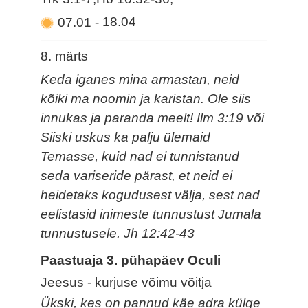
07.01
-
18.04
8. märts
Keda iganes mina armastan, neid
kõiki ma noomin ja karistan. Ole siis
innukas ja paranda meelt! Ilm 3:19 või
Siiski uskus ka palju ülemaid
Temasse, kuid nad ei tunnistanud
seda variseride pärast, et neid ei
heidetaks kogudusest välja, sest nad
eelistasid inimeste tunnustust Jumala
tunnustusele. Jh 12:42-43
Paastuaja 3. pühapäev Oculi
Jeesus - kurjuse võimu võitja
Ükski, kes on pannud käe adra külge