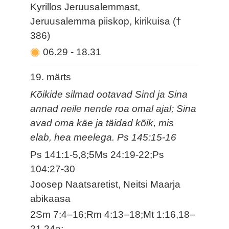
Kyrillos Jeruusalemmast,
Jeruusalemma piiskop, kirikuisa (†
386)
06.29
-
18.31
19. märts
Kõikide silmad ootavad Sind ja Sina
annad neile nende roa omal ajal; Sina
avad oma käe ja täidad kõik, mis
elab, hea meelega. Ps 145:15-16
Ps 141:1-5,8;5Ms 24:19-22;Ps
104:27-30
Joosep Naatsaretist, Neitsi Maarja
abikaasa
2Sm 7:4–16;Rm 4:13–18;Mt 1:16,18–
21,24a;