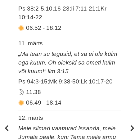
Ps 38:2-5,10,16-23;Ii 7:11-21;1Kr
10:14-22
06.52
-
18.12
11. märts
„Ma tean su tegusid, et sa ei ole külm
ega kuum. Oh oleksid sa ometi külm
või kuum!“ Ilm 3:15
Ps 94:3-15;Mk 9:38-50;Lk 10:17-20
11.38
06.49
-
18.14
12. märts
Meie silmad vaatavad Issanda, meie
Jumala peale, kuni Tema meile armu