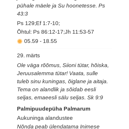
pühale mäele ja Su hoonetesse. Ps
43:3
Ps 129;Ef 1:7-10;
Õhtul: Ps 86:12-17;Jh 11:53-57
05.59
-
18.55
29. märts
Ole väga rõõmus, Siioni tütar, hõiska,
Jeruusalemma tütar! Vaata, sulle
tuleb sinu kuningas, õiglane ja aitaja.
Tema on alandlik ja sõidab eesli
seljas, emaeesli sälu seljas. Sk 9:9
Palmipuudepüha Palmarum
Aukuninga alandustee
Nõnda peab ülendatama Inimese