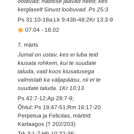
ootavad; häbisse jäävad need, kes
kerglaselt Sinust loobuvad. Ps 25:3
Ps 31:10-18a;Lk 9:43b-48;2Kr 13:3-9
07.04
-
18.02
7. märts
Jumal on ustav, kes ei luba teid
kiusata rohkem, kui te suudate
taluda, vaid koos kiusatusega
valmistab ka väljapääsu, nii et te
suudate taluda. 1Kr 10:13
Ps 42:7-12;Ap 28:7-9;
Õhtul: Ps 18:47-51;Rm 16:17-20
Perpetua ja Felicitas, märtrid
Kartaagos († 202/203)
Trk 3:1-7;Hb 10:32-36;