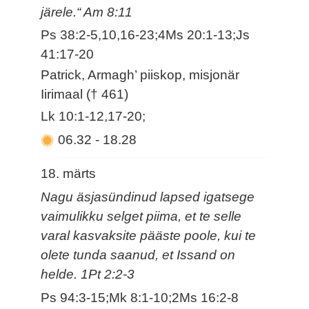
järele.“ Am 8:11
Ps 38:2-5,10,16-23;4Ms 20:1-13;Js
41:17-20
Patrick, Armagh’ piiskop, misjonär
Iirimaal († 461)
Lk 10:1-12,17-20;
06.32
-
18.28
18. märts
Nagu äsjasündinud lapsed igatsege
vaimulikku selget piima, et te selle
varal kasvaksite pääste poole, kui te
olete tunda saanud, et Issand on
helde. 1Pt 2:2-3
Ps 94:3-15;Mk 8:1-10;2Ms 16:2-8