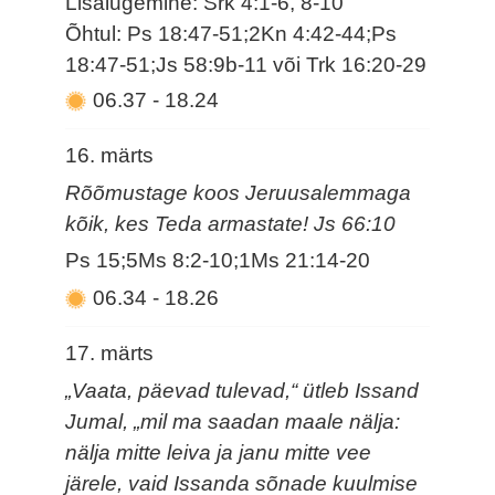
Lisalugemine: Srk 4:1-6, 8-10
Õhtul: Ps 18:47-51;2Kn 4:42-44;Ps
18:47-51;Js 58:9b-11 või Trk 16:20-29
06.37
-
18.24
16. märts
Rõõmustage koos Jeruusalemmaga
kõik, kes Teda armastate! Js 66:10
Ps 15;5Ms 8:2-10;1Ms 21:14-20
06.34
-
18.26
17. märts
„Vaata, päevad tulevad,“ ütleb Issand
Jumal, „mil ma saadan maale nälja:
nälja mitte leiva ja janu mitte vee
järele, vaid Issanda sõnade kuulmise