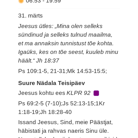
06.53
-
19.59
31. märts
Jeesus ütles: „Mina olen selleks
sündinud ja selleks tulnud maailma,
et ma annaksin tunnistust tõe kohta.
Igaüks, kes on tõe seest, kuuleb minu
häält.“ Jh 18:37
Ps 109:1-5, 21-31;Mk 14:53-15:5;
Suure Nädala Teisipäev
Jeesus kohtu ees
KLPR 92
Ps 69:2-5 (7-10);Js 52:13-15;1Kr
1:18-19;Jh 18:28-40
Issand Jeesus, Sind, meie Päästjat,
häbistati ja rahvas naeris Sinu üle.