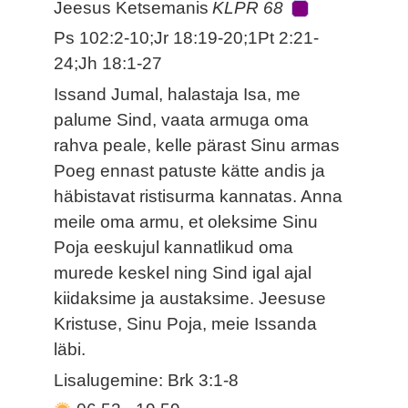
Jeesus Ketsemanis
KLPR 68
Ps 102:2-10;Jr 18:19-20;1Pt 2:21-
24;Jh 18:1-27
Issand Jumal, halastaja Isa, me
palume Sind, vaata armuga oma
rahva peale, kelle pärast Sinu armas
Poeg ennast patuste kätte andis ja
häbistavat ristisurma kannatas. Anna
meile oma armu, et oleksime Sinu
Poja eeskujul kannatlikud oma
murede keskel ning Sind igal ajal
kiidaksime ja austaksime. Jeesuse
Kristuse, Sinu Poja, meie Issanda
läbi.
Lisalugemine: Brk 3:1-8