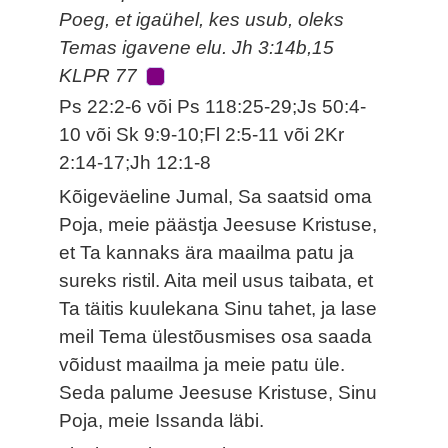
Poeg, et igaühel, kes usub, oleks
Temas igavene elu. Jh 3:14b,15
KLPR 77
Ps 22:2-6 või Ps 118:25-29;Js 50:4-
10 või Sk 9:9-10;Fl 2:5-11 või 2Kr
2:14-17;Jh 12:1-8
Kõigeväeline Jumal, Sa saatsid oma
Poja, meie päästja Jeesuse Kristuse,
et Ta kannaks ära maailma patu ja
sureks ristil. Aita meil usus taibata, et
Ta täitis kuulekana Sinu tahet, ja lase
meil Tema ülestõusmises osa saada
võidust maailma ja meie patu üle.
Seda palume Jeesuse Kristuse, Sinu
Poja, meie Issanda läbi.