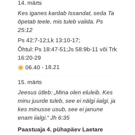
14. märts
Kes iganes kardab Issandat, seda Ta
õpetab teele, mis tuleb valida. Ps
25:12
Ps 42:7-12;Lk 13:10-17;
Õhtul: Ps 18:47-51;Js 58:9b-11 või Trk
16:20-29
06.40
-
18.21
15. märts
Jeesus ütleb: „Mina olen eluleib. Kes
minu juurde tuleb, see ei nälgi iialgi, ja
kes minusse usub, see ei janune
enam iialgi.“ Jh 6:35
Paastuaja 4. pühapäev Laetare