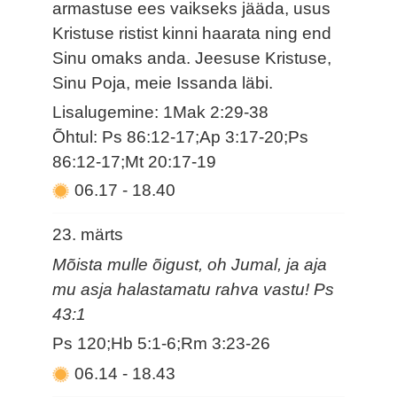
armastuse ees vaikseks jääda, usus
Kristuse ristist kinni haarata ning end
Sinu omaks anda. Jeesuse Kristuse,
Sinu Poja, meie Issanda läbi.
Lisalugemine: 1Mak 2:29-38
Õhtul: Ps 86:12-17;Ap 3:17-20;Ps
86:12-17;Mt 20:17-19
06.17
-
18.40
23. märts
Mõista mulle õigust, oh Jumal, ja aja
mu asja halastamatu rahva vastu! Ps
43:1
Ps 120;Hb 5:1-6;Rm 3:23-26
06.14
-
18.43