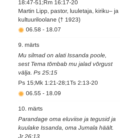
18:47-51;Rm 16:17-20
Martin Lipp, pastor, luuletaja, kiriku– ja
kultuuriloolane († 1923)
06.58
-
18.07
9. märts
Mu silmad on alati Issanda poole,
sest Tema tõmbab mu jalad võrgust
välja. Ps 25:15
Ps 15;Mk 1:21-28;1Ts 2:13-20
06.55
-
18.09
10. märts
Parandage oma eluviise ja tegusid ja
kuulake Issanda, oma Jumala häält.
Jr 26:13