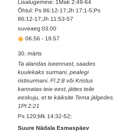
Lisalugemine: 1Mak 2:49-64
Õhtul: Ps 86:12-17;Jh 17:1-5;Ps
86:12-17;Jh 11:53-57
suveaeg
03.00
06.56
-
19.57
30. märts
Ta alandas iseennast, saades
kuulekaks surmani, pealegi
ristisurmani. Fl 2:8 või Kristus
kannatas teie eest, jättes teile
eeskuju, et te käiksite Tema jälgedes.
1Pt 2:21
Ps 120;Mk 14:32-52;
Suure Nädala Esmaspäev