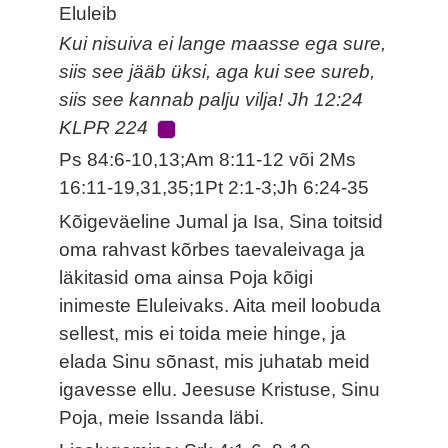
Eluleib
Kui nisuiva ei lange maasse ega sure,
siis see jääb üksi, aga kui see sureb,
siis see kannab palju vilja! Jh 12:24
KLPR 224
Ps 84:6-10,13;Am 8:11-12 või 2Ms
16:11-19,31,35;1Pt 2:1-3;Jh 6:24-35
Kõigeväeline Jumal ja Isa, Sina toitsid
oma rahvast kõrbes taevaleivaga ja
läkitasid oma ainsa Poja kõigi
inimeste Eluleivaks. Aita meil loobuda
sellest, mis ei toida meie hinge, ja
elada Sinu sõnast, mis juhatab meid
igavesse ellu. Jeesuse Kristuse, Sinu
Poja, meie Issanda läbi.