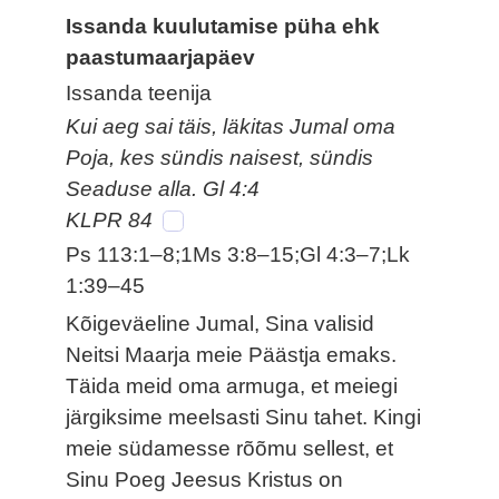
Issanda kuulutamise püha ehk
paastumaarjapäev
Issanda teenija
Kui aeg sai täis, läkitas Jumal oma
Poja, kes sündis naisest, sündis
Seaduse alla. Gl 4:4
KLPR 84
Ps 113:1–8;1Ms 3:8–15;Gl 4:3–7;Lk
1:39–45
Kõigeväeline Jumal, Sina valisid
Neitsi Maarja meie Päästja emaks.
Täida meid oma armuga, et meiegi
järgiksime meelsasti Sinu tahet. Kingi
meie südamesse rõõmu sellest, et
Sinu Poeg Jeesus Kristus on