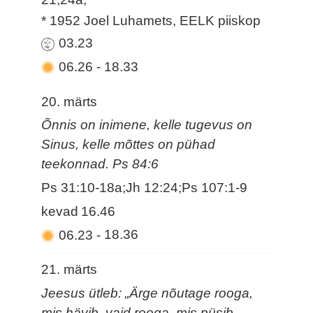
* 1952 Joel Luhamets, EELK piiskop
03.23
06.26
-
18.33
20. märts
Õnnis on inimene, kelle tugevus on
Sinus, kelle mõttes on pühad
teekonnad. Ps 84:6
Ps 31:10-18a;Jh 12:24;Ps 107:1-9
kevad
16.46
06.23
-
18.36
21. märts
Jeesus ütleb: „Ärge nõutage rooga,
mis hävib, vaid rooga, mis püsib