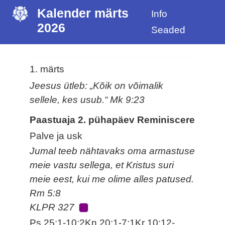
Kalender märts
Info
2026
Seaded
1. märts
Jeesus ütleb: „Kõik on võimalik
sellele, kes usub.“ Mk 9:23
Paastuaja 2. pühapäev Reminiscere
Palve ja usk
Jumal teeb nähtavaks oma armastuse
meie vastu sellega, et Kristus suri
meie eest, kui me olime alles patused.
Rm 5:8
KLPR 327
Ps 25:1-10;2Kn 20:1-7;1Kr 10:12-