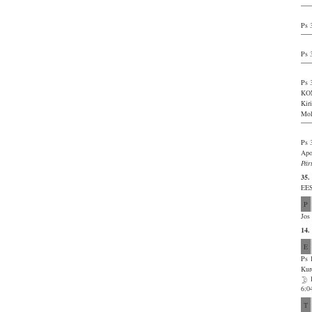
Ps 
Ps 
Ps 
KO
Kir
Mol
Ps 
Apo
Pär
35.
EES
P
Jos
14
E
Ps 
Kur
6:0
T