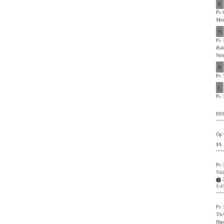
K
Ps 
Mei
N
Ps 
Ruk
Nei
R
Ps 
L
Ps 
EES
Õp 
13
Ps 
Vii
5:4
Ps 
TA
Har