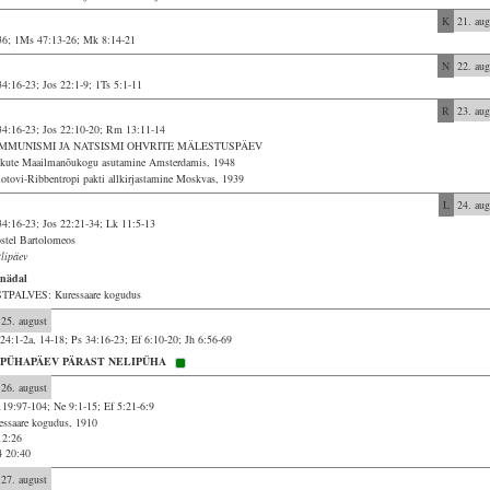
K
21. aug
36; 1Ms 47:13-26; Mk 8:14-21
N
22. aug
34:16-23; Jos 22:1-9; 1Ts 5:1-11
R
23. aug
34:16-23; Jos 22:10-20; Rm 13:11-14
MMUNISMI JA NATSISMI OHVRITE MÄLESTUSPÄEV
ikute Maailmanõukogu asutamine Amsterdamis, 1948
otovi-Ribbentropi pakti allkirjastamine Moskvas, 1939
L
24. aug
34:16-23; Jos 22:21-34; Lk 11:5-13
stel Bartolomeos
tlipäev
 nädal
TPALVES: Kuressaare kogudus
25. august
 24:1-2a, 14-18; Ps 34:16-23; Ef 6:10-20; Jh 6:56-69
. PÜHAPÄEV PÄRAST NELIPÜHA
26. august
119:97-104; Ne 9:1-15; Ef 5:21-6:9
essaare kogudus, 1910
12:26
4 20:40
27. august