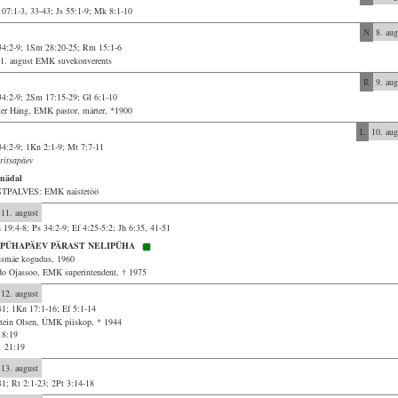
107:1-3, 33-43; Js 55:1-9; Mk 8:1-10
N
8. aug
34:2-9; 1Sm 28:20-25; Rm 15:1-6
11. august EMK suvekonverents
R
9. aug
34:2-9; 2Sm 17:15-29; Gl 6:1-10
ter Häng, EMK pastor, märter, *1900
L
10. aug
34:2-9; 1Kn 2:1-9; Mt 7:7-11
ritsapäev
 nädal
TPALVES: EMK naistetöö
11. august
 19:4-8; Ps 34:2-9; Ef 4:25-5:2; Jh 6:35, 41-51
. PÜHAPÄEV PÄRAST NELIPÜHA
smäe kogudus, 1960
do Ojassoo, EMK superintendent, † 1975
12. august
81; 1Kn 17:1-16; Ef 5:1-14
tein Olsen, ÜMK piiskop, * 1944
18:19
1 21:19
13. august
81; Rt 2:1-23; 2Pt 3:14-18