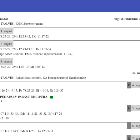
 nädal
august-lõikuskuu 
TPALVES: EMK Suvekonverents
1. august
78:23-29; 2Ms 12:33-42; 1Kr 11:17-22
2. august
78:23-29; 2Ms 12:43-13:2; 1Kr 11:27-34
rge Albert Simons, EMK esimene superintendent, † 1952
3. august
78:23-29; 2Ms 13:3-10; Mt 16:5-12
32. n
TPALVES: Rehabilitatsioonitöö, SA Heategevusfond Taastõusmine
P
4. aug
 16:2-4, 9-15; Ps 78:23-29; Ef 4:1-16; Jh 6:24-35
. PÜHAPÄEV PÄRAST NELIPÜHA
14:13
E
5. aug
107:1-3, 33-43; 4Ms 11:16-23, 31-32; Ef 4:17-24
5 21:38
T
6. aug
107:1-3, 33-43; 5Ms 8:1-20; 1Kr 12:27-31
K
7. aug