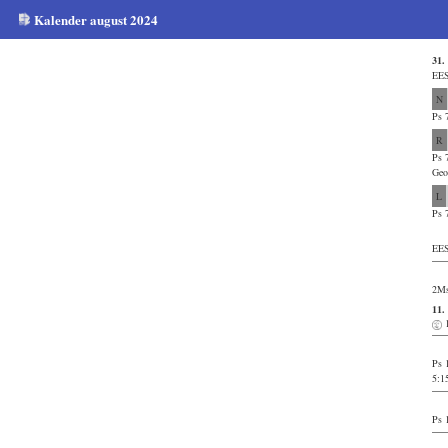
Kalender august 2024
31.
EES
N
Ps 
R
Ps 
Geo
L
Ps 
EES
2Ms
11
Ps 
5:1
Ps 