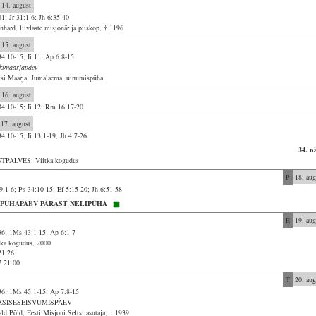
14. august
81; Jr 31:1-6; Jh 6:35-40
nhard, liivlaste misjonär ja piiskop, † 1196
15. august
34:10-15; Ii 11; Ap 6:8-15
kimaarjapäev
tsi Maarja, Jumalaema, uinumispüha
16. august
34:10-15; Ii 12; Rm 16:17-20
17. august
34:10-15; Ii 13:1-19; Jh 4:7-26
34. n
TPALVES: Viitka kogudus
P
18. aug
9:1-6; Ps 34:10-15; Ef 5:15-20; Jh 6:51-58
. PÜHAPÄEV PÄRAST NELIPÜHA
E
19. aug
36; 1Ms 43:1-15; Ap 6:1-7
tka kogudus, 2000
21:26
7 21:00
T
20. aug
36; 1Ms 45:1-15; Ap 7:8-15
ASISESEISVUMISPÄEV
ald Põld, Eesti Misjoni Seltsi asutaja, † 1939