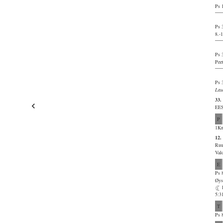
Ps 
Ps 
8.-
Ps 
Pee
Ps 
Lau
33.
EES
P
1Kn
12
Ruu
Val
E
Ps 
Øys
5:3
T
Ps 