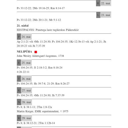
R
22. mai
Ps 33:12-22; 2Ms 19:16-25; Rm 8:14-17
L
23. mai
Ps 33:12-22; 2Ms 20:1-21; Mt 5:1-12
21. nädal
EESTPALVES: Puuetega laste tugikeskus Päikesekiir
P
24. mai
Ap 2:1-21 või 4Ms 11:24-30; Ps 104:24-35; 1Kr 12:3b-13 või Ap 2:1-21; Jh
20:19-23 või Jh 7:37-39
NELIPÜHA
John Wesley Aldersgate'i kogemus, 1738
E
25. mai
Ps 104:24-35; Jl 2:18-3:2; Rm 8:18-24
4:26 22:11
T
26. mai
Ps 104:24-35; Hs 39:7-8, 21-29; Rm 8:26-27
K
27. mai
Ps 104:24-35; 4Ms 11:24-30; Jh 7:37-39
N
28. mai
Ps 8; Ii 38:1-11; 2Tm 1:8-12a
Martin Kuigre, EMK superintendent, † 1975
R
29. mai
Ps 8; Ii 38:12-21; 2Tm 1:12b-14