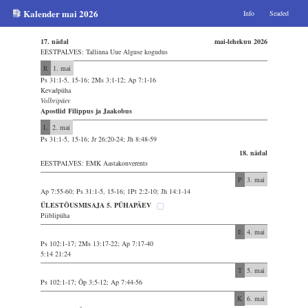
Kalender mai 2026
Info
Seaded
17. nädal
mai-lehekuu 2026
EESTPALVES: Tallinna Uue Alguse kogudus
R
1. mai
Ps 31:1-5, 15-16; 2Ms 3:1-12; Ap 7:1-16
Kevadpüha
Volbripäev
Apostlid Filippus ja Jaakobus
L
2. mai
Ps 31:1-5, 15-16; Jr 26:20-24; Jh 8:48-59
18. nädal
EESTPALVES: EMK Aastakonverents
P
3. mai
Ap 7:55-60; Ps 31:1-5, 15-16; 1Pt 2:2-10; Jh 14:1-14
ÜLESTÕUSMISAJA 5. PÜHAPÄEV
Piiblipüha
E
4. mai
Ps 102:1-17; 2Ms 13:17-22; Ap 7:17-40
5:14 21:24
T
5. mai
Ps 102:1-17; Õp 3:5-12; Ap 7:44-56
K
6. mai