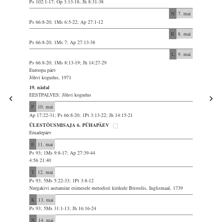
Ps 102:1-17; Õp 3:13-18; Jh 8:31-38
N
7. mai
Ps 66:8-20; 1Ms 6:5-22; Ap 27:1-12
R
8. mai
Ps 66:8-20; 1Ms 7; Ap 27:13-38
L
9. mai
Ps 66:8-20; 1Ms 8:13-19; Jh 14:27-29
Euroopa päev
Jõhvi kogudus, 1971
19. nädal
EESTPALVES: Jõhvi kogudus
P
10. mai
Ap 17:22-31; Ps 66:8-20; 1Pt 3:13-22; Jh 14:15-21
ÜLESTÕUSMISAJA 6. PÜHAPÄEV
Emadepäev
E
11. mai
Ps 93; 1Ms 9:8-17; Ap 27:39-44
4:56 21:40
T
12. mai
Ps 93; 5Ms 5:22-33; 1Pt 3:8-12
Nurgakivi asetamine esimesele metodisti kirikule Bristolis, Inglismaal, 1739
K
13. mai
Ps 93; 5Ms 31:1-13; Jh 16:16-24
N
14. mai