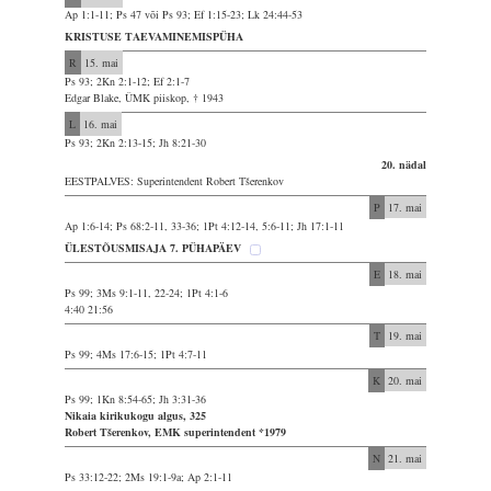
Ap 1:1-11; Ps 47 või Ps 93; Ef 1:15-23; Lk 24:44-53
KRISTUSE TAEVAMINEMISPÜHA
R
15. mai
Ps 93; 2Kn 2:1-12; Ef 2:1-7
Edgar Blake, ÜMK piiskop, † 1943
L
16. mai
Ps 93; 2Kn 2:13-15; Jh 8:21-30
20. nädal
EESTPALVES: Superintendent Robert Tšerenkov
P
17. mai
Ap 1:6-14; Ps 68:2-11, 33-36; 1Pt 4:12-14, 5:6-11; Jh 17:1-11
ÜLESTÕUSMISAJA 7. PÜHAPÄEV
E
18. mai
Ps 99; 3Ms 9:1-11, 22-24; 1Pt 4:1-6
4:40 21:56
T
19. mai
Ps 99; 4Ms 17:6-15; 1Pt 4:7-11
K
20. mai
Ps 99; 1Kn 8:54-65; Jh 3:31-36
Nikaia kirikukogu algus, 325
Robert Tšerenkov, EMK superintendent *1979
N
21. mai
Ps 33:12-22; 2Ms 19:1-9a; Ap 2:1-11