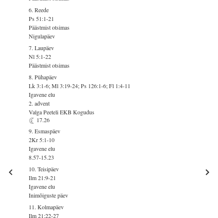
6. Reede
Ps 51:1-21
Päästmist otsimas
Nigulapäev
7. Laupäev
Nl 5:1-22
Päästmist otsimas
8. Pühapäev
Lk 3:1-6; Ml 3:19-24; Ps 126:1-6; Fl 1:4-11
Igavene elu
2. advent
Valga Peeteli EKB Kogudus
17.26
9. Esmaspäev
2Kr 5:1-10
Igavene elu
8.57-15.23
10. Teisipäev
Ilm 21:9-21
Igavene elu
Inimõiguste päev
11. Kolmapäev
Ilm 21:22-27