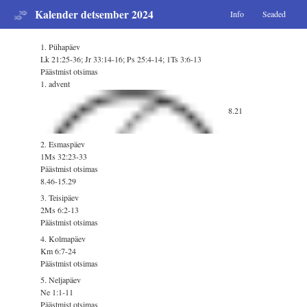
Kalender detsember 2024
Info
Seaded
1. Pühapäev
Lk 21:25-36; Jr 33:14-16; Ps 25:4-14; 1Ts 3:6-13
Päästmist otsimas
1. advent
8.21
2. Esmaspäev
1Ms 32:23-33
Päästmist otsimas
8.46-15.29
3. Teisipäev
2Ms 6:2-13
Päästmist otsimas
4. Kolmapäev
Km 6:7-24
Päästmist otsimas
5. Neljapäev
Ne 1:1-11
Päästmist otsimas