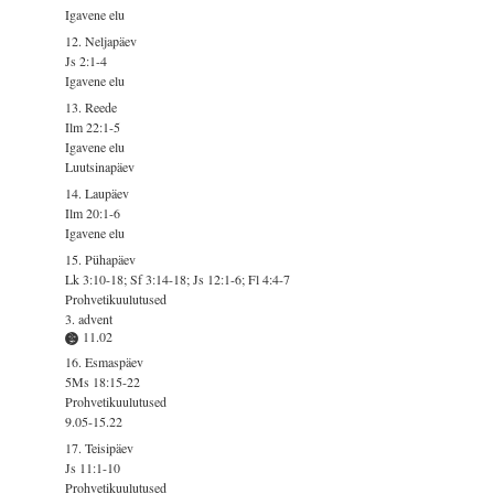
Igavene elu
12. Neljapäev
Js 2:1-4
Igavene elu
13. Reede
Ilm 22:1-5
Igavene elu
Luutsinapäev
14. Laupäev
Ilm 20:1-6
Igavene elu
15. Pühapäev
Lk 3:10-18; Sf 3:14-18; Js 12:1-6; Fl 4:4-7
Prohvetikuulutused
3. advent
11.02
16. Esmaspäev
5Ms 18:15-22
Prohvetikuulutused
9.05-15.22
17. Teisipäev
Js 11:1-10
Prohvetikuulutused