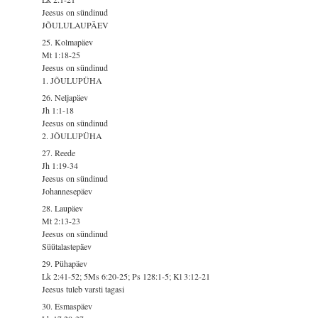
Jeesus on sündinud
JÕULULAUPÄEV
25. Kolmapäev
Mt 1:18-25
Jeesus on sündinud
1. JÕULUPÜHA
26. Neljapäev
Jh 1:1-18
Jeesus on sündinud
2. JÕULUPÜHA
27. Reede
Jh 1:19-34
Jeesus on sündinud
Johannesepäev
28. Laupäev
Mt 2:13-23
Jeesus on sündinud
Süütalastepäev
29. Pühapäev
Lk 2:41-52; 5Ms 6:20-25; Ps 128:1-5; Kl 3:12-21
Jeesus tuleb varsti tagasi
30. Esmaspäev