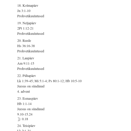
18. Kolmapäev
Jn 3:1-10
Prohvetikuulutused
19. Neljapäev
2Pt 1:12-21
Prohvetikuulutused
20. Reede
Hs 36:16-38
Prohvetikuulutused
21. Laupäev
Am 9:11-15
Prohvetikuulutused
22. Pühapäev
Lk 1:39-45; Mi 5:1-4; Ps 80:1-12; Hb 10:5-10
Jeesus on sündinud
4. advent
23. Esmaspäev
Hb 1:1-14
Jeesus on sündinud
9.10-15.24
0.18
24. Teisipäev
Lk 2:1-21