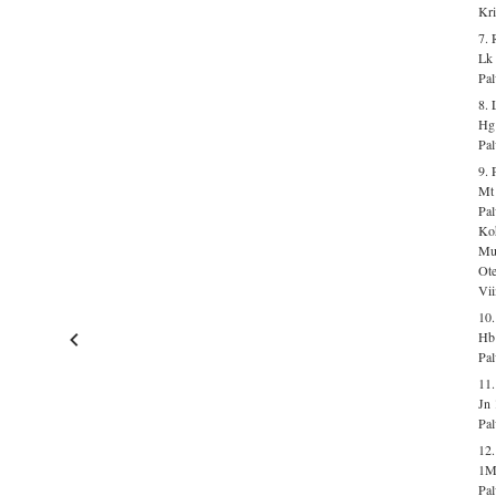
Kri
7. 
Lk 
Pal
8. 
Hg
Pal
9. 
Mt 
Pal
Koh
Mus
Ot
Vi
10
Hb
Pal
11.
Jn 
Pal
12
1M
Pal