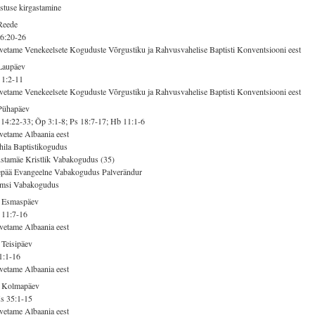
stuse kirgastamine
Reede
6:20-26
vetame Venekeelsete Koguduste Võrgustiku ja Rahvusvahelise Baptisti Konventsiooni eest
Laupäev
 1:2-11
vetame Venekeelsete Koguduste Võrgustiku ja Rahvusvahelise Baptisti Konventsiooni eest
Pühapäev
14:22-33; Õp 3:1-8; Ps 18:7-17; Hb 11:1-6
vetame Albaania eest
ila Baptistikogudus
tamäe Kristlik Vabakogudus (35)
epää Evangeelne Vabakogudus Palverändur
imsi Vabakogudus
. Esmaspäev
 11:7-16
vetame Albaania eest
 Teisipäev
1:1-16
vetame Albaania eest
. Kolmapäev
s 35:1-15
vetame Albaania eest