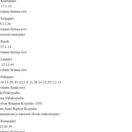
. Kolmapäev
 17:1-14
vetame Iirimaa eest
 Neljapäev
5:13-26
vetame Iirimaa eest
siseseisvumispäev
 Reede
 37:1-14
vetame Iirimaa eest
 Laupäev
 12:13-44
vetame Iirimaa eest
. Pühapäev
16:13-20; Ps 62:1-9; Js 28:14-22; Fl 2:1-11
vetame Itaalia eest
la Priikogudus
eru Vabakogudus
stvee Betaania Kogudus (105)
re-Jaani Baptisti Kogudus
munismi ja natsismi ohvrite mälestuspäev
. Esmaspäev
12:20-36
vetame Itaalia eest