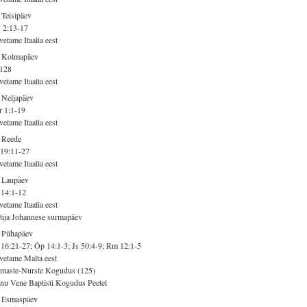
 Teisipäev
 2:13-17
vetame Itaalia eest
. Kolmapäev
 128
vetame Itaalia eest
 Neljapäev
 1:1-19
vetame Itaalia eest
 Reede
 19:11-27
vetame Itaalia eest
 Laupäev
 14:1-12
vetame Itaalia eest
tija Johannese surmapäev
. Pühapäev
16:21-27; Õp 14:1-3; Js 50:4-9; Rm 12:1-5
vetame Malta eest
maste-Nurste Kogudus (125)
nu Vene Baptisti Kogudus Peetel
. Esmaspäev