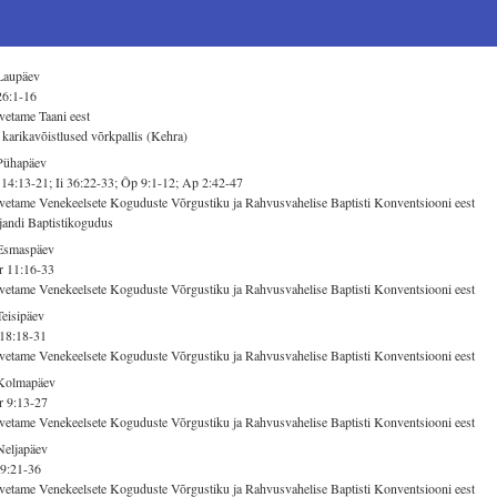
Laupäev
26:1-16
vetame Taani eest
 karikavõistlused võrkpallis (Kehra)
Pühapäev
14:13-21; Ii 36:22-33; Õp 9:1-12; Ap 2:42-47
vetame Venekeelsete Koguduste Võrgustiku ja Rahvusvahelise Baptisti Konventsiooni eest
jandi Baptistikogudus
 Esmaspäev
r 11:16-33
vetame Venekeelsete Koguduste Võrgustiku ja Rahvusvahelise Baptisti Konventsiooni eest
Teisipäev
18:18-31
vetame Venekeelsete Koguduste Võrgustiku ja Rahvusvahelise Baptisti Konventsiooni eest
 Kolmapäev
r 9:13-27
vetame Venekeelsete Koguduste Võrgustiku ja Rahvusvahelise Baptisti Konventsiooni eest
Neljapäev
9:21-36
vetame Venekeelsete Koguduste Võrgustiku ja Rahvusvahelise Baptisti Konventsiooni eest