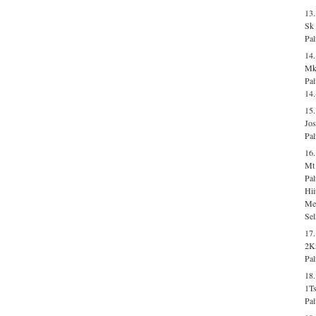
13.
Sk 
Pal
14.
Mk
Pal
14.
15.
Jos
Pal
16
Mt 
Pal
Hii
Me
Sel
17
2K
Pal
18.
1Ts
Pal