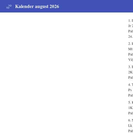
Kalender august 2026
1. 
Jr 
Pal
24.
2. 
Mt 
Pal
Vil
3.
2K
Pal
4. 
Ps 
Pal
5.
1K
Pal
6. 
Lk 
Pal