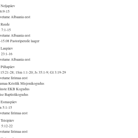
 Neljapäev
6:9-15
vetame Albaania eest
 Reede
 7:1-15
vetame Albaania eest
-15.08 Pastoriperede laager
 Laupäev
 23:1-16
vetame Albaania eest
. Pühapäev
15:21-28; 1Sm 1:1-20; Js 35:1-9; Gl 3:19-29
vetame Iirimaa eest
umaa Kristlik Misjonikogudus
iuste EKB Kogudus
ise Baptistikogudus
. Esmaspäev
n 5:1-15
vetame Iirimaa eest
 Teisipäev
 5:12-22
vetame Iirimaa eest