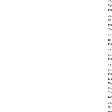
19
Õp
Pal
20.
Gl 
Pal
Taa
21.
Hs
Pal
22.
Mk
Pal
23
Mt 
Pal
Eik
Ko
Mu
Suu
Kom
24
Jh 
Pal