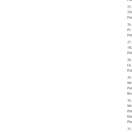
25.
2Ts
Pal
26
Ps
Pal
27.
1Kr
Pal
28.
Lk
Pal
29.
Mt
Pal
Ris
30
Mt 
Pal
Em
Pär
31