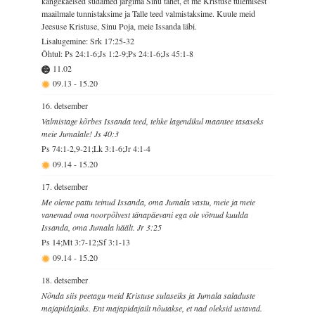
kangekaelsed südamed järgima Sinu tahet, et me Kristuse tulemisest
maailmale tunnistaksime ja Talle teed valmistaksime. Kuule meid
Jeesuse Kristuse, Sinu Poja, meie Issanda läbi.
Lisalugemine: Srk 17:25-32
Õhtul: Ps 24:1-6;Js 1:2-9;Ps 24:1-6;Js 45:1-8
11.02
09.13
-
15.20
16. detsember
Valmistage kõrbes Issanda teed, tehke lagendikul maantee tasaseks
meie Jumalale! Js 40:3
Ps 74:1-2,9-21;Lk 3:1-6;Jr 4:1-4
09.14
-
15.20
17. detsember
Me oleme pattu teinud Issanda, oma Jumala vastu, meie ja meie
vanemad oma noorpõlvest tänapäevani ega ole võtnud kuulda
Issanda, oma Jumala häält. Jr 3:25
Ps 14;Mt 3:7-12;Sf 3:1-13
09.14
-
15.20
18. detsember
Nõnda siis peetagu meid Kristuse sulaseiks ja Jumala saladuste
majapidajaiks. Ent majapidajailt nõutakse, et nad oleksid ustavad.