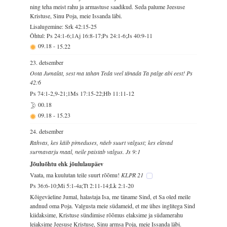
ning teha meist rahu ja armastuse saadikud. Seda palume Jeesuse
Kristuse, Sinu Poja, meie Issanda läbi.
Lisalugemine: Srk 42:15-25
Õhtul: Ps 24:1-6;1Aj 16:8-17;Ps 24:1-6;Js 40:9-11
09.18
-
15.22
23. detsember
Oota Jumalat, sest ma tahan Teda veel tänada Ta palge abi eest! Ps
42:6
Ps 74:1-2,9-21;1Ms 17:15-22;Hb 11:11-12
00.18
09.18
-
15.23
24. detsember
Rahvas, kes käib pimeduses, näeb suurt valgust; kes elavad
surmavarju maal, neile paistab valgus. Js 9:1
Jõuluõhtu ehk jõululaupäev
Vaata, ma kuulutan teile suurt rõõmu!
KLPR 21
Ps 36:6-10;Mi 5:1-4a;Tt 2:11-14;Lk 2:1-20
Kõigeväeline Jumal, halastaja Isa, me täname Sind, et Sa oled meile
andnud oma Poja. Valgusta meie südameid, et me ühes inglitega Sind
kiidaksime, Kristuse sündimise rõõmus elaksime ja südamerahu
leiaksime Jeesuse Kristuse, Sinu armsa Poja, meie Issanda läbi.