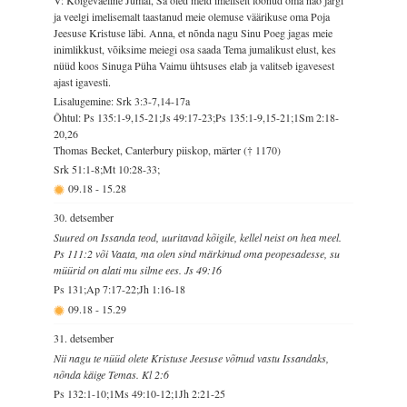
ja veelgi imelisemalt taastanud meie olemuse väärikuse oma Poja
Jeesuse Kristuse läbi. Anna, et nõnda nagu Sinu Poeg jagas meie
inimlikkust, võiksime meiegi osa saada Tema jumalikust elust, kes
nüüd koos Sinuga Püha Vaimu ühtsuses elab ja valitseb igavesest
ajast igavesti.
Lisalugemine: Srk 3:3-7,14-17a
Õhtul: Ps 135:1-9,15-21;Js 49:17-23;Ps 135:1-9,15-21;1Sm 2:18-
20,26
Thomas Becket, Canterbury piiskop, märter († 1170)
Srk 51:1-8;Mt 10:28-33;
09.18
-
15.28
30. detsember
Suured on Issanda teod, uuritavad kõigile, kellel neist on hea meel.
Ps 111:2 või Vaata, ma olen sind märkinud oma peopesadesse, su
müürid on alati mu silme ees. Js 49:16
Ps 131;Ap 7:17-22;Jh 1:16-18
09.18
-
15.29
31. detsember
Nii nagu te nüüd olete Kristuse Jeesuse võtnud vastu Issandaks,
nõnda käige Temas. Kl 2:6
Ps 132:1-10;1Ms 49:10-12;1Jh 2:21-25