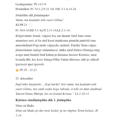
Lisalugemine: Tb 14:3-9
Hommikul: Ps 74:1-2,9-21 või 1Ms 3:1-6,14-24
Jõuluõhtu ehk jõululaupäev
Vaata, ma kuulutan teile suurt rõõmu!
KLPR 21
Ps 36:6-10;Mi 5:1-4a;Tt 2:11-14;Lk 2:1-14;
Kõigeväeline Jumal, valguse Isa, me täname Sind Sinu suure
armastuse eest, et Sa oled keset inimkonna pimedat patuööd oma
ainusündinud Poja meile valguseks andnud. Paistku Tema valgus
jõulusõnumis meiegi südametesse, täitku meid tõelise rõõmuga ning
avagu meie huuled Sind kiitma ja ülistama Jeesuse Kristuse, meie
Issanda läbi, kes koos Sinuga Püha Vaimu ühtsuses elab ja valitseb
igavesest ajast igavesti.
09.18
-
15.23
25. detsember
Ingel ütles karjastele: „Ärge kartke! Sest vaata, ma kuulutan teile
suurt rõõmu, mis saab osaks kogu rahvale, et teile on täna sündinud
Taaveti linnas Päästja, kes on Issand Kristus.“ Lk 2:10-11
Kristuse sündimispüha ehk 1. jõulupüha
Sõna sai lihaks
Sõna sai lihaks ja elas meie keskel, ja me nägime Tema kirkust. Jh
1:14