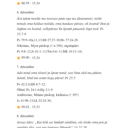
08.59
-
15.24
6. detsember
Ära tuleta meelde mu nooruse patte ega mu üleastumisi; mõtle
minule oma heldust mööda, oma headuse pärast, oh Issand! Hea ja
õiglane on Issand; sellepärast Ta õpetab patustele õiget teed. Ps
25:7-8
Ps 79:9-10a,11,13;Mt 27:27-30;Hs 37:24-28
Nikolaus, Myra piiskop († u 350), nigulapäev
Ps 9:8–12;Js 61:1–3;1Tm 6:6–11;Mk 10:13–16;
09.00
-
15.24
7. detsember
Juhi mind oma tõeteel ja õpeta mind; sest Sina oled mu pääste
Jumal, Sind ma ootan kogu päeva! Ps 25:5
Ps 42:2-6;Hb 8:7-12;
Õhtul: Ps 24:1-6;Hg 2:1-9
Ambrosius, Milano piiskop, kirikuisa († 397)
Js 41:9b-13;Lk 22:24-30;
09.02
-
15.23
8. detsember
Jeesus ütles: „Kui kõik see hakkab sündima, siis tõstke oma pea ja
vaadake üles, sest teie lunastus läheneb!“ Lk 21:28