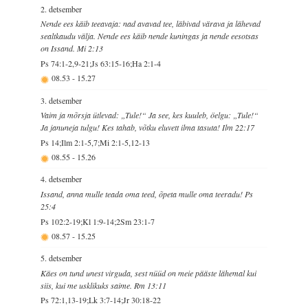
2. detsember
Nende ees käib teeavaja: nad avavad tee, läbivad värava ja lähevad
sealtkaudu välja. Nende ees käib nende kuningas ja nende eesotsas
on Issand. Mi 2:13
Ps 74:1-2,9-21;Js 63:15-16;Ha 2:1-4
08.53
-
15.27
3. detsember
Vaim ja mõrsja ütlevad: „Tule!“ Ja see, kes kuuleb, öelgu: „Tule!“
Ja januneja tulgu! Kes tahab, võtku eluvett ilma tasuta! Ilm 22:17
Ps 14;Ilm 2:1-5,7;Mi 2:1-5,12-13
08.55
-
15.26
4. detsember
Issand, anna mulle teada oma teed, õpeta mulle oma teeradu! Ps
25:4
Ps 102:2-19;Kl 1:9-14;2Sm 23:1-7
08.57
-
15.25
5. detsember
Käes on tund unest virguda, sest nüüd on meie pääste lähemal kui
siis, kui me usklikuks saime. Rm 13:11
Ps 72:1,13-19;Lk 3:7-14;Jr 30:18-22