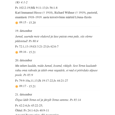
1Kr 4:1-2
Ps 102:2-19;Mk 9:11-13;Js 56:1-8
Karl Immanuel Hesse († 1918), Richard Wühner († 1919), pastorid,
enamlaste 1918–1919. aasta terrorivõimu märtrid Lõuna–Eestis
09.15
-
15.20
19. detsember
Jumal, uuenda meie olukord ja lase paista oma pale, siis oleme
päästetud! Ps 80:4
Ps 72:1,13-19;Gl 3:21-23;Js 62:6-7
09.16
-
15.21
20. detsember
Ma tahan kuulda, mida Jumal, Issand, räägib. Sest Tema kuulutab
rahu oma rahvale ja ütleb oma vagadele, et nad ei pöörduks alpuse
poole. Ps 85:9
Ps 79:9-10a,11,13;Jh 19:17-22;Js 44:21-27
09.17
-
15.21
21. detsember
Õigus käib Tema eel ja järgib Tema samme. Ps 85:14
Ps 42:2-6;Js 45:22-25;
Õhtul: Ps 24:1-6;Js 40:9-11
Apostel Tooma päev ehk toomapäev