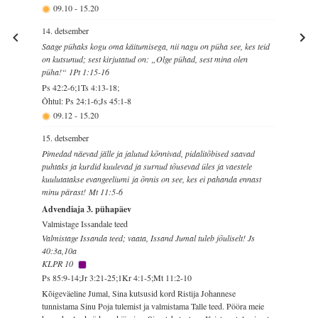
09.10
-
15.20
14. detsember
Saage pühaks kogu oma käitumisega, nii nagu on püha see, kes teid
on kutsunud; sest kirjutatud on: „Olge pühad, sest mina olen
püha!“ 1Pt 1:15-16
Ps 42:2-6;1Ts 4:13-18;
Õhtul: Ps 24:1-6;Js 45:1-8
09.12
-
15.20
15. detsember
Pimedad näevad jälle ja jalutud kõnnivad, pidalitõbised saavad
puhtaks ja kurdid kuulevad ja surnud tõusevad üles ja vaestele
kuulutatakse evangeeliumi ja õnnis on see, kes ei pahanda ennast
minu pärast! Mt 11:5-6
Advendiaja 3. pühapäev
Valmistage Issandale teed
Valmistage Issanda teed; vaata, Issand Jumal tuleb jõuliselt! Js
40:3a,10a
KLPR 10
Ps 85:9-14;Jr 3:21-25;1Kr 4:1-5;Mt 11:2-10
Kõigeväeline Jumal, Sina kutsusid kord Ristija Johannese
tunnistama Sinu Poja tulemist ja valmistama Talle teed. Pööra meie