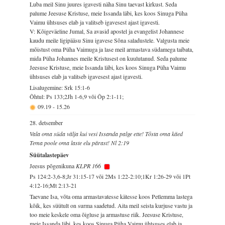
Luba meil Sinu juures igavesti näha Sinu taevast kirkust. Seda
palume Jeesuse Kristuse, meie Issanda läbi, kes koos Sinuga Püha
Vaimu ühtsuses elab ja valitseb igavesest ajast igavesti.
V: Kõigeväeline Jumal, Sa avasid apostel ja evangelist Johannese
kaudu meile ligipääsu Sinu igavese Sõna saladustele. Valgusta meie
mõistust oma Püha Vaimuga ja lase meil armastava südamega taibata,
mida Püha Johannes meile Kristusest on kuulutanud. Seda palume
Jeesuse Kristuse, meie Issanda läbi, kes koos Sinuga Püha Vaimu
ühtsuses elab ja valitseb igavesest ajast igavesti.
Lisalugemine: Srk 15:1-6
Õhtul: Ps 133;2Jh 1-6,9 või Õp 2:1-11;
09.19
-
15.26
28. detsember
Vala oma süda välja kui vesi Issanda palge ette! Tõsta oma käed
Tema poole oma laste elu pärast! Nl 2:19
Süütalastepäev
Jeesus põgenikuna
KLPR 166
Ps 124:2-3,6-8;Jr 31:15-17 või 2Ms 1:22-2:10;1Kr 1:26-29 või 1Pt
4:12-16;Mt 2:13-21
Taevane Isa, võta oma armastavatesse kätesse koos Petlemma lastega
kõik, kes süütult on surma saadetud. Aita meil seista kurjuse vastu ja
too meie keskele oma õigluse ja armastuse riik. Jeesuse Kristuse,
meie Issanda läbi, kes koos Sinuga Püha Vaimu ühtsuses elab ja