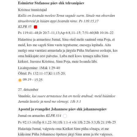
Esimärter Stefanose päev ehk tehvanipäev
Kristuse tunnistajad
Kallis on Issanda meelest Tema vagade surm. Sinule ma ohverdan
tänuohvreid ja hüüan appi Issanda nime. Ps 116:15,17
KLPR 35
Ps 119:41–48;Jr 20:7–11,13;Ap 6:8,11–15; 7:51-60;Mt 10:16–22
Halastuse ja armastuse Jumal, Sina oled meile saatnud oma Poja, et
meid, kes me sageli Sinu vastu tegutseme, enesega lepitada. Aita
meilgi oma vaenlasi armastada ja järgida Püha Stefanose eeskuju, kes
oma hukkajate eest palvetas. Luba meil koos temaga näha Sinu
kirkust. Jeesuse Kristuse, Sinu Poja, meie Issanda läbi.
Lisalugemine: 1Mak 1:29-40
Õhtul: Ps 132:11-17;Kl 1:15-20;
09.19
-
15.25
27. detsember
Vaadake, kui suure armastuse Isa on meile andnud: meid hüütakse
Jumala lasteks ja need me olemegi. 1Jh 3:1
Apostel ja evangelist Johannese päev ehk johannesepäev
Jumal on armastus
KLPR 314
Ps 92:13-16;Õp 8:1,22-30;1Jh 1:1-4 või 1Jh 2:28-3:3;Jh 21:19b-25
Halastaja Jumal, valgusta oma Kirikut Sinu püha sõnaga, et me
käiksime Püha Johannese õpetuse järgi Sinu armu ja tõe valguses.