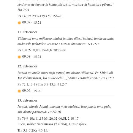
sind enesele õiguse ja kohtu pärast, armastuse ja halastuse pärast.“
Ho 2:21
Ps 14;Ilm 2:12-17;Js 59:15b-20
09.07
-
15.21
11. detsember
Vöötanud oma mõistuse niuded ja olles täiesti kained, lootke armule,
mida teile pakutakse Jeesuse Kristuse ilmumises. 1Pt 1:13
Ps 102:2-19;Ilm 1:4-8;Js 30:27-30
09.08
-
15.21
12. detsember
Issand on meile suuri asju teinud, me oleme rõõmsad. Ps 126:3 või
Ma rõõmustasin, kui mulle öeldi: „Lähme Issanda kotta!“ Ps 122:1
Ps 72:1,13-19;Ilm 3:7-13;Jr 31:2-7
09.09
-
15.20
13. detsember
Issand, vägede Jumal, uuenda meie olukord, lase paista oma pale,
siis oleme päästetud! Ps 80:20
Ps 79:9-10a,11,13;Mt 26:62-66;Sk 2:10-17
Lucia, märter Sürakuusas († u 304), luutsinapäev
Trk 3:1-7;2Kr 4:6-15;