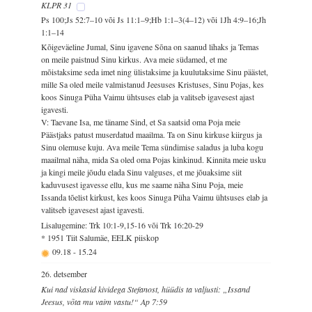
KLPR 31
Ps 100;Js 52:7–10 või Js 11:1–9;Hb 1:1–3(4–12) või 1Jh 4:9–16;Jh
1:1–14
Kõigeväeline Jumal, Sinu igavene Sõna on saanud lihaks ja Temas
on meile paistnud Sinu kirkus. Ava meie südamed, et me
mõistaksime seda imet ning ülistaksime ja kuulutaksime Sinu päästet,
mille Sa oled meile valmistanud Jeesuses Kristuses, Sinu Pojas, kes
koos Sinuga Püha Vaimu ühtsuses elab ja valitseb igavesest ajast
igavesti.
V: Taevane Isa, me täname Sind, et Sa saatsid oma Poja meie
Päästjaks patust muserdatud maailma. Ta on Sinu kirkuse kiirgus ja
Sinu olemuse kuju. Ava meile Tema sündimise saladus ja luba kogu
maailmal näha, mida Sa oled oma Pojas kinkinud. Kinnita meie usku
ja kingi meile jõudu elada Sinu valguses, et me jõuaksime siit
kaduvusest igavesse ellu, kus me saame näha Sinu Poja, meie
Issanda tõelist kirkust, kes koos Sinuga Püha Vaimu ühtsuses elab ja
valitseb igavesest ajast igavesti.
Lisalugemine: Trk 10:1-9,15-16 või Trk 16:20-29
* 1951 Tiit Salumäe, EELK piiskop
09.18
-
15.24
26. detsember
Kui nad viskasid kividega Stefanost, hüüdis ta valjusti: „Issand
Jeesus, võta mu vaim vastu!“ Ap 7:59