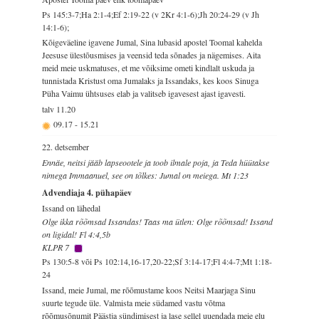
Ps 145:3-7;Ha 2:1-4;Ef 2:19-22 (v 2Kr 4:1-6);Jh 20:24-29 (v Jh
14:1-6);
Kõigeväeline igavene Jumal, Sina lubasid apostel Toomal kahelda
Jeesuse ülestõusmises ja veensid teda sõnades ja nägemises. Aita
meid meie uskmatuses, et me võiksime ometi kindlalt uskuda ja
tunnistada Kristust oma Jumalaks ja Issandaks, kes koos Sinuga
Püha Vaimu ühtsuses elab ja valitseb igavesest ajast igavesti.
talv
11.20
09.17
-
15.21
22. detsember
Ennäe, neitsi jääb lapseootele ja toob ilmale poja, ja Teda hüütakse
nimega Immaanuel, see on tõlkes: Jumal on meiega. Mt 1:23
Advendiaja 4. pühapäev
Issand on lähedal
Olge ikka rõõmsad Issandas! Taas ma ütlen: Olge rõõmsad! Issand
on ligidal! Fl 4:4,5b
KLPR 7
Ps 130:5-8 või Ps 102:14,16-17,20-22;Sf 3:14-17;Fl 4:4-7;Mt 1:18-
24
Issand, meie Jumal, me rõõmustame koos Neitsi Maarjaga Sinu
suurte tegude üle. Valmista meie südamed vastu võtma
rõõmusõnumit Päästja sündimisest ja lase sellel uuendada meie elu