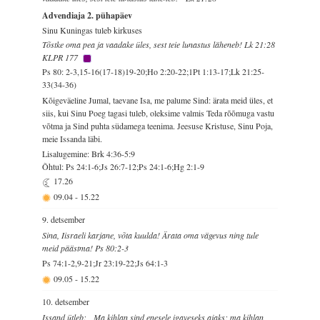
Advendiaja 2. pühapäev
Sinu Kuningas tuleb kirkuses
Tõstke oma pea ja vaadake üles, sest teie lunastus läheneb! Lk 21:28
KLPR 177
Ps 80: 2-3,15-16(17-18)19-20;Ho 2:20-22;1Pt 1:13-17;Lk 21:25-
33(34-36)
Kõigeväeline Jumal, taevane Isa, me palume Sind: ärata meid üles, et
siis, kui Sinu Poeg tagasi tuleb, oleksime valmis Teda rõõmuga vastu
võtma ja Sind puhta südamega teenima. Jeesuse Kristuse, Sinu Poja,
meie Issanda läbi.
Lisalugemine: Brk 4:36-5:9
Õhtul: Ps 24:1-6;Js 26:7-12;Ps 24:1-6;Hg 2:1-9
17.26
09.04
-
15.22
9. detsember
Sina, Iisraeli karjane, võta kuulda! Ärata oma vägevus ning tule
meid päästma! Ps 80:2-3
Ps 74:1-2,9-21;Jr 23:19-22;Js 64:1-3
09.05
-
15.22
10. detsember
Issand ütleb: „Ma kihlan sind enesele igaveseks ajaks; ma kihlan