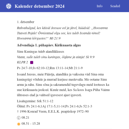
Kalender detsember 2024
Info
Seaded
1. detsember
Rahvahulgad, kes käisid Jeesuse eel ja järel, hüüdsid: „Hoosanna
Taaveti Pojale! Õnnistatud olgu see, kes tuleb Issanda nimel!
Hoosanna kõrgustes!“ Mt 21:9
Advendiaja 1. pühapäev. Kirikuaasta algus
Sinu Kuningas tuleb alandlikkuses
Vaata, sulle tuleb sinu kuningas, õiglane ja aitaja! Sk 9:9
KLPR 2
Ps 24:7-10;Js 62:10-12;Rm 13:11-14;Mt 21:1-9
Issand Jeesus, meie Päästja, alandliku ja vaiksena viid Sina oma
kuningriigi võidule ja murrad kurjuse meelevalla. Me ootame Sinu
armu ja rahu. Sinu sõna ja sakramendid tugevdagu meid lootuses ka
uue kirikuaasta jooksul. Kuule meid, kes Sa koos Isaga Püha Vaimu
ühtsuses elad ja valitsed igavesest ajast igavesti.
Lisalugemine: Srk 51:1-12
Õhtul: Ps 24:1-6;1Aj 17:1-5,11-14;Ps 24:1-6;Js 52:1-3
† 1996 Konrad Veem, E.E.L.K. peapiiskop 1972–90
08.21
08.51
-
15.28