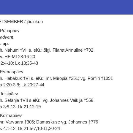
ETSEMBER / jõulukuu
 Pühapäev
 advent
. pp.
h. Nahum †VII s. eKr.; õigl. Filaret Armuline †792
 v. HE Mt 28:16-20
 2:4-10; Lk 18:35-43
 Esmaspäev
h. Habakuk †VI s. eKr.; mr. Miropia †251; vg. Porfiiri †1991
s 2:20-3:8; Lk 20:27-44
 Teisipäev
h. Sefanja †VII s.eKr.; vg. Johannes Vaikija †558
s 3:9-13; Lk 21:12-19
 Kolmapäev
r. Varvaara †306; Damaskuse vg. Johannes †776
s 4:1-12; Lk 21:5-7,10-11,20-24