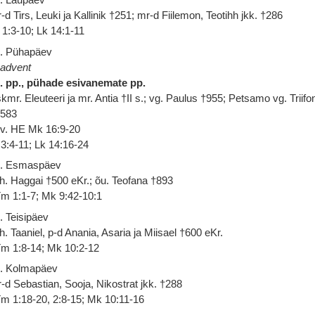
-d Tirs, Leuki ja Kallinik †251; mr-d Fiilemon, Teotihh jkk. †286
 1:3-10; Lk 14:1-11
. Pühapäev
 advent
. pp., pühade esivanemate pp.
kmr. Eleuteeri ja mr. Antia †II s.; vg. Paulus †955; Petsamo vg. Triifo
1583
 v. HE Mk 16:9-20
 3:4-11; Lk 14:16-24
. Esmaspäev
h. Haggai †500 eKr.; õu. Teofana †893
m 1:1-7; Mk 9:42-10:1
. Teisipäev
h. Taaniel, p-d Anania, Asaria ja Miisael †600 eKr.
m 1:8-14; Mk 10:2-12
. Kolmapäev
-d Sebastian, Sooja, Nikostrat jkk. †288
m 1:18-20, 2:8-15; Mk 10:11-16