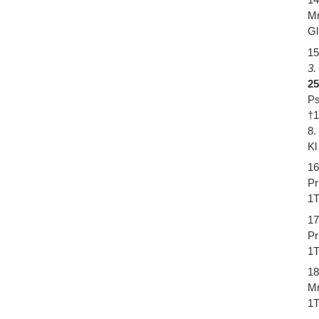
Mr
Gl
15
3.
25
Ps
†
8.
Kl
16
Pr
1T
17
Pr
1T
18
Mr
1T