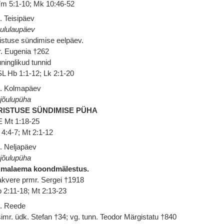
m 5:1-10; Mk 10:46-52
. Teisipäev
ululaupäev
istuse sündimise eelpäev.
. Eugenia †262
ninglikud tunnid
L Hb 1:1-12; Lk 2:1-20
. Kolmapäev
 jõulupüha
RISTUSE SÜNDIMISE PÜHA
 Mt 1:18-25
 4:4-7; Mt 2:1-12
. Neljapäev
 jõulupüha
umalaema koondmälestus.
kvere prmr. Sergei †1918
 2:11-18; Mt 2:13-23
. Reede
imr. üdk. Stefan †34; vg. tunn. Teodor Märgistatu †840