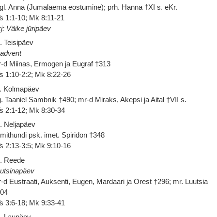
gl. Anna (Jumalaema eostumine); prh. Hanna †XI s. eKr.
s 1:1-10; Mk 8:11-21
j: Väike jüripäev
. Teisipäev
 advent
-d Miinas, Ermogen ja Eugraf †313
s 1:10-2:2; Mk 8:22-26
. Kolmapäev
. Taaniel Sambnik †490; mr-d Miraks, Akepsi ja Aital †VII s.
s 2:1-12; Mk 8:30-34
. Neljapäev
imithundi psk. imet. Spiridon †348
s 2:13-3:5; Mk 9:10-16
. Reede
utsinapäev
-d Eustraati, Auksenti, Eugen, Mardaari ja Orest †296; mr. Luutsia
304
s 3:6-18; Mk 9:33-41
. Laupäev