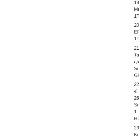
19
Mr
1T
20
EP
1T
21
Ta
Lp
Sm
Gl
22
4.
26
Sm
1.
Hb
23
Kr