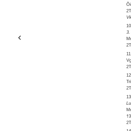
Õi
2T
Vk
10
3.
Mr
2T
11
Vg
2T
12
Tr
2T
13
Lu
Mr
†
2T
14