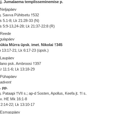
j. Jumalaema templisseminemise p.
 Neljapäev
. Savva Pühitsetu †532
s 5.1-8; Lk 21:28-33 (N)
s 5:9-13,24-28; Lk 21:37-22:8 (R)
 Reede
gulapäev
ükia Mürra üpsk. imet. Nikolai †345
 13:17-21; Lk 6:17-23 (üpsk.)
 Laupäev
lano psk. Ambroosi †397
r 11:1-6; Lk 13:18-29
 Pühapäev
 advent
. pp.
. Pataapi †VII s.; ap-d Sosten, Apollus, Keefa jt. †I s.
 v. HE Mk 16:1-8
 2:14-22; Lk 13:10-17
 Esmaspäev