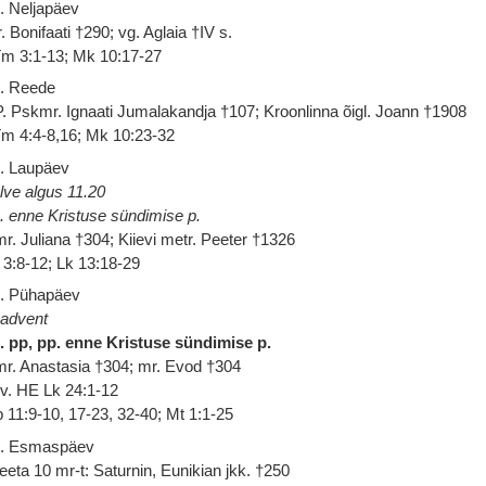
. Neljapäev
. Bonifaati †290; vg. Aglaia †IV s.
m 3:1-13; Mk 10:17-27
. Reede
. Pskmr. Ignaati Jumalakandja †107; Kroonlinna õigl. Joann †1908
m 4:4-8,16; Mk 10:23-32
. Laupäev
lve algus 11.20
. enne Kristuse sündimise p.
r. Juliana †304; Kiievi metr. Peeter †1326
 3:8-12; Lk 13:18-29
. Pühapäev
 advent
. pp, pp. enne Kristuse sündimise p.
r. Anastasia †304; mr. Evod †304
 v. HE Lk 24:1-12
 11:9-10, 17-23, 32-40; Mt 1:1-25
. Esmaspäev
eeta 10 mr-t: Saturnin, Eunikian jkk. †250