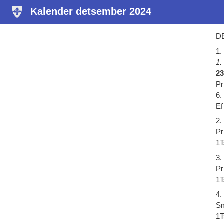
Kalender detsember 2024
D
1.
1.
23
Pr
6.
Ef
2.
Pr
1T
3.
Pr
1T
4.
Sm
1T