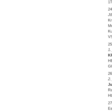
1T
24
Jõ
Kr
Mr
Ku
VS
25
1.
K
HE
Gl
26
2.
J
Ra
Hb
27
Es