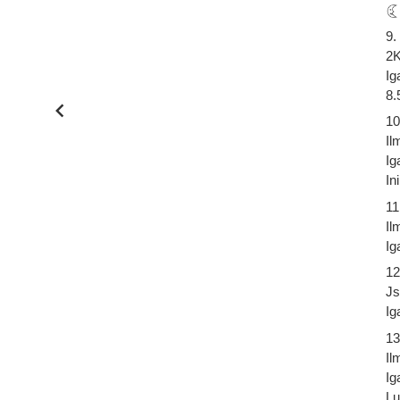
9.
2K
Ig
8.
10
Il
Ig
In
11
Il
Ig
12
Js
Ig
13
Il
Ig
Lu