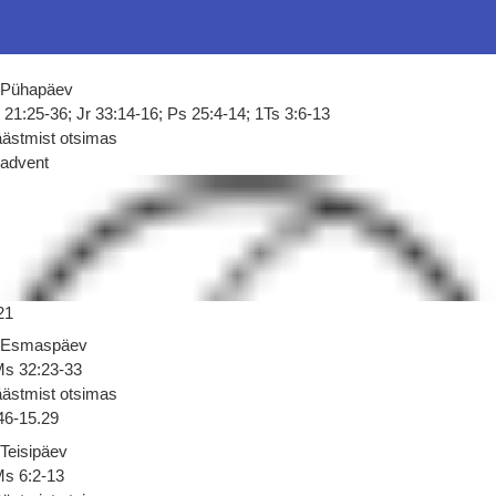
 Pühapäev
 21:25-36; Jr 33:14-16; Ps 25:4-14; 1Ts 3:6-13
ästmist otsimas
 advent
21
 Esmaspäev
s 32:23-33
ästmist otsimas
46-15.29
 Teisipäev
s 6:2-13