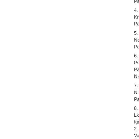
Pä
4.
Km
Pä
5.
Ne
Pä
6.
Ps
Pä
Ni
7.
Nl
Pä
8.
Lk
Ig
2.
Va