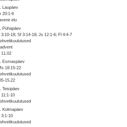
. Laupäev
m 20:1-6
avene elu
. Pühapäev
 3:10-18; Sf 3:14-18; Js 12:1-6; Fl 4:4-7
ohvetikuulutused
 advent
11.02
. Esmaspäev
s 18:15-22
ohvetikuulutused
05-15.22
. Teisipäev
 11:1-10
ohvetikuulutused
. Kolmapäev
 3:1-10
ohvetikuulutused