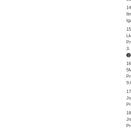
14
Il
Ig
15
Lk
Pr
3.
16
5M
Pr
9.
17
Js
Pr
18
Jn
Pr