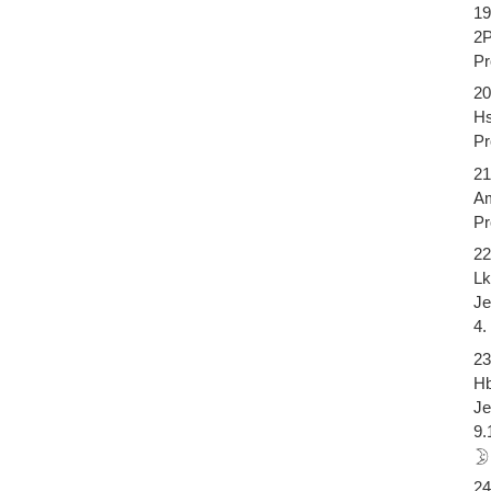
19
2P
Pr
20
Hs
Pr
21
Am
Pr
22
Lk
Je
4.
23
Hb
Je
9.
24