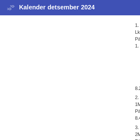
Kalender detsember 2024
1.
Lk
Pä
1.
8.
2.
1M
Pä
8.
3.
2M