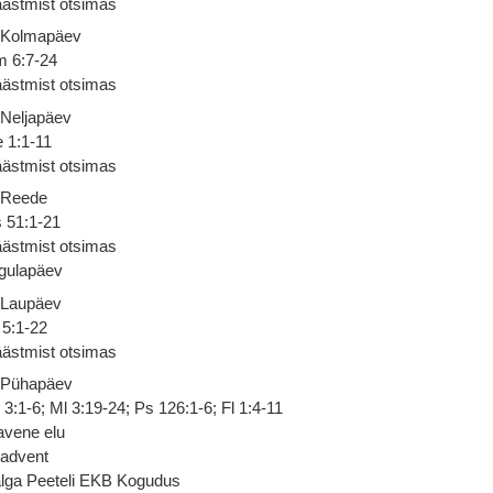
ästmist otsimas
 Kolmapäev
 6:7-24
ästmist otsimas
 Neljapäev
 1:1-11
ästmist otsimas
 Reede
 51:1-21
ästmist otsimas
gulapäev
 Laupäev
 5:1-22
ästmist otsimas
 Pühapäev
 3:1-6; Ml 3:19-24; Ps 126:1-6; Fl 1:4-11
avene elu
 advent
lga Peeteli EKB Kogudus