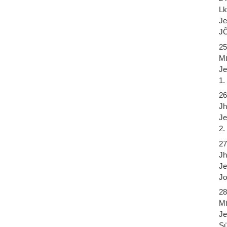
Lk
Je
J
25
Mt
Je
1
26
Jh
Je
2
27
Jh
Je
J
28
Mt
Je
Sü