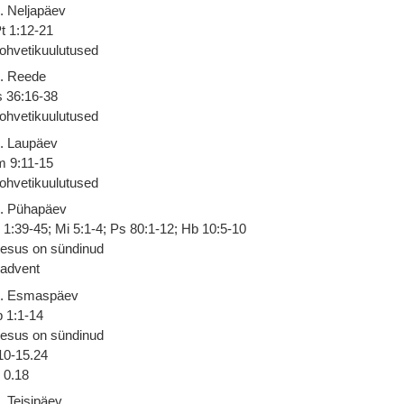
. Neljapäev
t 1:12-21
ohvetikuulutused
. Reede
 36:16-38
ohvetikuulutused
. Laupäev
 9:11-15
ohvetikuulutused
. Pühapäev
 1:39-45; Mi 5:1-4; Ps 80:1-12; Hb 10:5-10
esus on sündinud
 advent
. Esmaspäev
 1:1-14
esus on sündinud
10-15.24
0.18
. Teisipäev