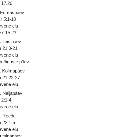
17.26
 Esmaspäev
r 5:1-10
avene elu
57-15.23
. Teisipäev
m 21:9-21
avene elu
imõiguste päev
. Kolmapäev
m 21:22-27
avene elu
. Neljapäev
 2:1-4
avene elu
. Reede
m 22:1-5
avene elu
utsinapäev