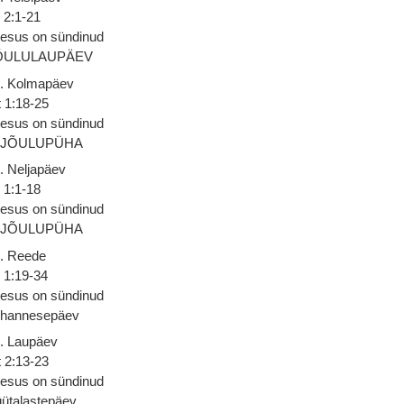
 2:1-21
esus on sündinud
ÕULULAUPÄEV
. Kolmapäev
 1:18-25
esus on sündinud
. JÕULUPÜHA
. Neljapäev
 1:1-18
esus on sündinud
. JÕULUPÜHA
. Reede
 1:19-34
esus on sündinud
ohannesepäev
. Laupäev
 2:13-23
esus on sündinud
ütalastepäev