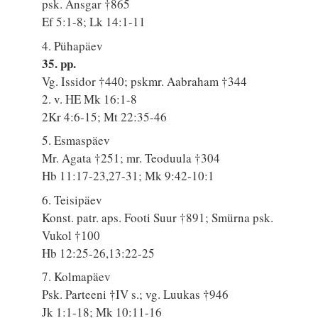
psk. Ansgar †865
Ef 5:1-8; Lk 14:1-11
4. Pühapäev
35. pp.
Vg. Issidor †440; pskmr. Aabraham †344
2. v. HE Mk 16:1-8
2Kr 4:6-15; Mt 22:35-46
5. Esmaspäev
Mr. Agata †251; mr. Teoduula †304
Hb 11:17-23,27-31; Mk 9:42-10:1
6. Teisipäev
Konst. patr. aps. Footi Suur †891; Smürna psk.
Vukol †100
Hb 12:25-26,13:22-25
7. Kolmapäev
Psk. Parteeni †IV s.; vg. Luukas †946
Jk 1:1-18; Mk 10:11-16