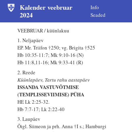
Kalender veebruar
Info
2024
Seaded
VEEBRUAR / küünlakuu
1. Neljapäev
EP. Mr. Triifon †250; vg. Brigita †525
Hb 10:35-11:7; Mk 9:10-16 (N)
Hb 11:8,11-16; Mk 9:33-41 (R)
2. Reede
Küünlapäev, Tartu rahu aastapäev
ISSANDA VASTUVÕTMISE
(TEMPLISSEVIIMISE) PÜHA
HE Lk 2:25-32.
Hb 7:7-17; Lk 2:22-40
3. Laupäev
Õigl. Siimeon ja prh. Anna †I s.; Hamburgi