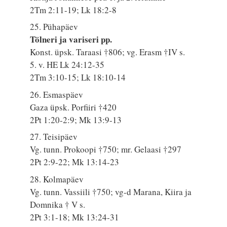
2Tm 2:11-19; Lk 18:2-8
25. Pühapäev
Tölneri ja variseri pp.
Konst. üpsk. Taraasi †806; vg. Erasm †IV s.
5. v. HE Lk 24:12-35
2Tm 3:10-15; Lk 18:10-14
26. Esmaspäev
Gaza üpsk. Porfiiri †420
2Pt 1:20-2:9; Mk 13:9-13
27. Teisipäev
Vg. tunn. Prokoopi †750; mr. Gelaasi †297
2Pt 2:9-22; Mk 13:14-23
28. Kolmapäev
Vg. tunn. Vassiili †750; vg-d Marana, Kiira ja
Domnika † V s.
2Pt 3:1-18; Mk 13:24-31