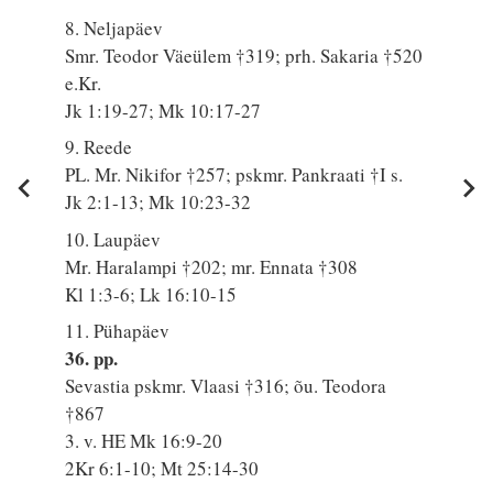
8. Neljapäev
Smr. Teodor Väeülem †319; prh. Sakaria †520
e.Kr.
Jk 1:19-27; Mk 10:17-27
9. Reede
PL. Mr. Nikifor †257; pskmr. Pankraati †I s.
Jk 2:1-13; Mk 10:23-32
10. Laupäev
Mr. Haralampi †202; mr. Ennata †308
Kl 1:3-6; Lk 16:10-15
11. Pühapäev
36. pp.
Sevastia pskmr. Vlaasi †316; õu. Teodora
†867
3. v. HE Mk 16:9-20
2Kr 6:1-10; Mt 25:14-30