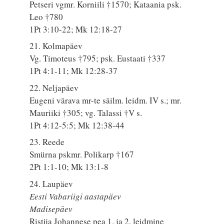
Petseri vgmr. Korniili †1570; Kataania psk.
Leo †780
1Pt 3:10-22; Mk 12:18-27
21. Kolmapäev
Vg. Timoteus †795; psk. Eustaati †337
1Pt 4:1-11; Mk 12:28-37
22. Neljapäev
Eugeni värava mr-te säilm. leidm. IV s.; mr.
Mauriiki †305; vg. Talassi †V s.
1Pt 4:12-5:5; Mk 12:38-44
23. Reede
Smürna pskmr. Polikarp †167
2Pt 1:1-10; Mk 13:1-8
24. Laupäev
Eesti Vabariigi aastapäev
Madisepäev
Ristija Johannese pea 1. ja 2. leidmine