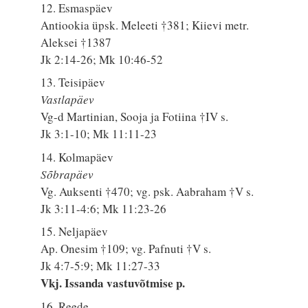
12. Esmaspäev
Antiookia üpsk. Meleeti †381; Kiievi metr.
Aleksei †1387
Jk 2:14-26; Mk 10:46-52
13. Teisipäev
Vastlapäev
Vg-d Martinian, Sooja ja Fotiina †IV s.
Jk 3:1-10; Mk 11:11-23
14. Kolmapäev
Sõbrapäev
Vg. Auksenti †470; vg. psk. Aabraham †V s.
Jk 3:11-4:6; Mk 11:23-26
15. Neljapäev
Ap. Onesim †109; vg. Pafnuti †V s.
Jk 4:7-5:9; Mk 11:27-33
Vkj. Issanda vastuvõtmise p.
16. Reede