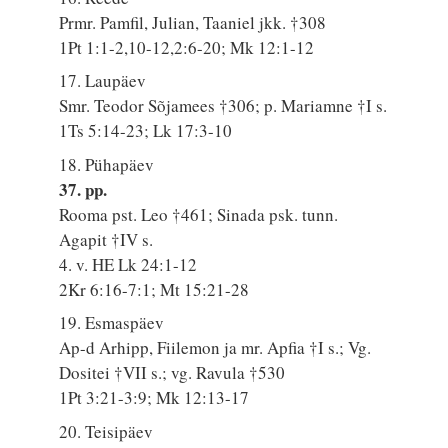
Prmr. Pamfil, Julian, Taaniel jkk. †308
1Pt 1:1-2,10-12,2:6-20; Mk 12:1-12
17. Laupäev
Smr. Teodor Sõjamees †306; p. Mariamne †I s.
1Ts 5:14-23; Lk 17:3-10
18. Pühapäev
37. pp.
Rooma pst. Leo †461; Sinada psk. tunn.
Agapit †IV s.
4. v. HE Lk 24:1-12
2Kr 6:16-7:1; Mt 15:21-28
19. Esmaspäev
Ap-d Arhipp, Fiilemon ja mr. Apfia †I s.; Vg.
Dositei †VII s.; vg. Ravula †530
1Pt 3:21-3:9; Mk 12:13-17
20. Teisipäev