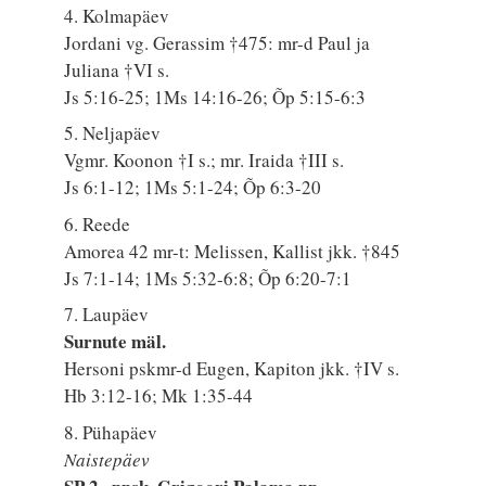
4. Kolmapäev
Jordani vg. Gerassim †475: mr-d Paul ja
Juliana †VI s.
Js 5:16-25; 1Ms 14:16-26; Õp 5:15-6:3
5. Neljapäev
Vgmr. Koonon †I s.; mr. Iraida †III s.
Js 6:1-12; 1Ms 5:1-24; Õp 6:3-20
6. Reede
Amorea 42 mr-t: Melissen, Kallist jkk. †845
Js 7:1-14; 1Ms 5:32-6:8; Õp 6:20-7:1
7. Laupäev
Surnute mäl.
Hersoni pskmr-d Eugen, Kapiton jkk. †IV s.
Hb 3:12-16; Mk 1:35-44
8. Pühapäev
Naistepäev