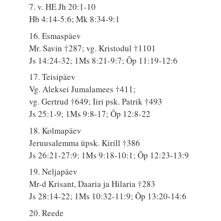
7. v. HE Jh 20:1-10
Hb 4:14-5:6; Mk 8:34-9:1
16. Esmaspäev
Mr. Savin †287; vg. Kristodul †1101
Js 14:24-32; 1Ms 8:21-9:7; Õp 11:19-12:6
17. Teisipäev
Vg. Aleksei Jumalamees †411;
vg. Gertrud †649; Iiri psk. Patrik †493
Js 25:1-9; 1Ms 9:8-17; Õp 12:8-22
18. Kolmapäev
Jeruusalemma üpsk. Kirill †386
Js 26:21-27:9; 1Ms 9:18-10:1; Õp 12:23-13:9
19. Neljapäev
Mr-d Krisant, Daaria ja Hilaria †283
Js 28:14-22; 1Ms 10:32-11:9; Õp 13:20-14:6
20. Reede