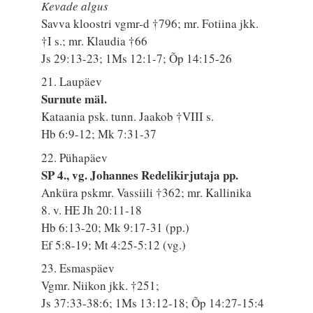
Kevade algus
Savva kloostri vgmr-d †796; mr. Fotiina jkk.
†I s.; mr. Klaudia †66
Js 29:13-23; 1Ms 12:1-7; Õp 14:15-26
21. Laupäev
Surnute mäl.
Kataania psk. tunn. Jaakob †VIII s.
Hb 6:9-12; Mk 7:31-37
22. Pühapäev
SP 4., vg. Johannes Redelikirjutaja pp.
Anküra pskmr. Vassiili †362; mr. Kallinika
8. v. HE Jh 20:11-18
Hb 6:13-20; Mk 9:17-31 (pp.)
Ef 5:8-19; Mt 4:25-5:12 (vg.)
23. Esmaspäev
Vgmr. Niikon jkk. †251;
Js 37:33-38:6; 1Ms 13:12-18; Õp 14:27-15:4