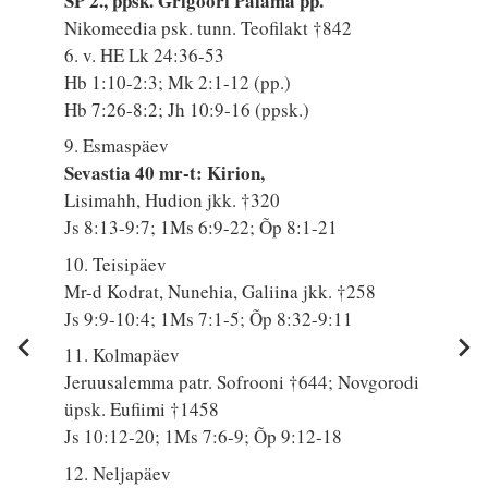
SP 2., ppsk. Grigoori Palama pp.
Nikomeedia psk. tunn. Teofilakt †842
6. v. HE Lk 24:36-53
Hb 1:10-2:3; Mk 2:1-12 (pp.)
Hb 7:26-8:2; Jh 10:9-16 (ppsk.)
9. Esmaspäev
Sevastia 40 mr-t: Kirion,
Lisimahh, Hudion jkk. †320
Js 8:13-9:7; 1Ms 6:9-22; Õp 8:1-21
10. Teisipäev
Mr-d Kodrat, Nunehia, Galiina jkk. †258
Js 9:9-10:4; 1Ms 7:1-5; Õp 8:32-9:11
11. Kolmapäev
Jeruusalemma patr. Sofrooni †644; Novgorodi
üpsk. Eufiimi †1458
Js 10:12-20; 1Ms 7:6-9; Õp 9:12-18
12. Neljapäev