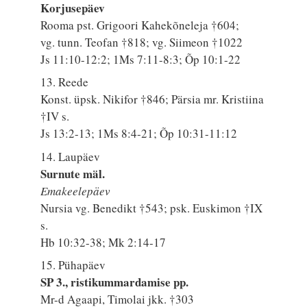
Korjusepäev
Rooma pst. Grigoori Kahekõneleja †604;
vg. tunn. Teofan †818; vg. Siimeon †1022
Js 11:10-12:2; 1Ms 7:11-8:3; Õp 10:1-22
13. Reede
Konst. üpsk. Nikifor †846; Pärsia mr. Kristiina
†IV s.
Js 13:2-13; 1Ms 8:4-21; Õp 10:31-11:12
14. Laupäev
Surnute mäl.
Emakeelepäev
Nursia vg. Benedikt †543; psk. Euskimon †IX
s.
Hb 10:32-38; Mk 2:14-17
15. Pühapäev
SP 3., ristikummardamise pp.
Mr-d Agaapi, Timolai jkk. †303