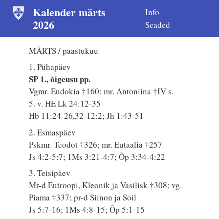
Kalender märts
Info
2026
Seaded
MÄRTS / paastukuu
1. Pühapäev
SP 1., õigeusu pp.
Vgmr. Eudokia †160; mr. Antoniina †IV s.
5. v. HE Lk 24:12-35
Hb 11:24-26,32-12:2; Jh 1:43-51
2. Esmaspäev
Pskmr. Teodot †326; mr. Eutaalia †257
Js 4:2-5:7; 1Ms 3:21-4:7; Õp 3:34-4:22
3. Teisipäev
Mr-d Eutroopi, Kleonik ja Vasilisk †308; vg.
Piama †337; pr-d Siinon ja Soil
Js 5:7-16; 1Ms 4:8-15; Õp 5:1-15