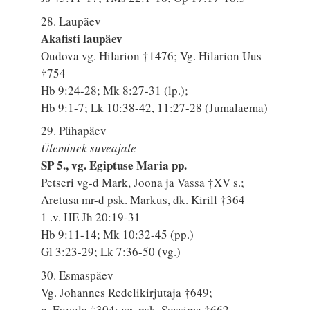
28. Laupäev
Akafisti laupäev
Oudova vg. Hilarion †1476; Vg. Hilarion Uus
†754
Hb 9:24-28; Mk 8:27-31 (lp.);
Hb 9:1-7; Lk 10:38-42, 11:27-28 (Jumalaema)
29. Pühapäev
Üleminek suveajale
SP 5., vg. Egiptuse Maria pp.
Petseri vg-d Mark, Joona ja Vassa †XV s.;
Aretusa mr-d psk. Markus, dk. Kirill †364
1 .v. HE Jh 20:19-31
Hb 9:11-14; Mk 10:32-45 (pp.)
Gl 3:23-29; Lk 7:36-50 (vg.)
30. Esmaspäev
Vg. Johannes Redelikirjutaja †649;
p. Euvula †304; vg. psk. Sossima †662