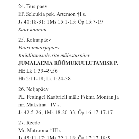
24. Teisipäev
EP. Seleukia psk. Artemon †I s.
Js 40:18-31; 1Ms 15:1-15; Õp 15:7-19
Suur kaanon.
25. Kolmapäev
Paastumaarjapäev
Küüditamisohvrite mälestuspäev
JUMALAEMA RÕÕMUKUULUTAMISE P.
HE Lk 1:39-49,56
Hb 2:11-18; Lk 1:24-38
26. Neljapäev
PL. Peaingel Kaabrieli mäl.; Pskmr. Montan ja
mr. Maksima †IV s.
Js 42:5-26; 1Ms 18:20-33; Õp 16:17-17:17
27. Reede
Mr. Matroona †III s.
Js 45:11-17; 1Ms 22:1-18; Õp 17:17-18:5