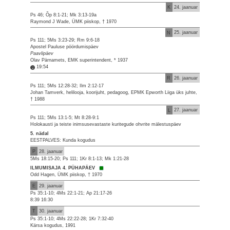
K
24. jaanuar
Ps 46; Õp 8:1-21; Mk 3:13-19a
Raymond J Wade, ÜMK piiskop, † 1970
N
25. jaanuar
Ps 111; 5Ms 3:23-29; Rm 9:6-18
Apostel Pauluse pöördumispäev
Paavlipäev
Olav Pärnamets, EMK superintendent, * 1937
19:54
R
26. jaanuar
Ps 111; 5Ms 12:28-32; Ilm 2:12-17
Johan Tamverk, helilooja, koorijuht, pedagoog, EPMK Epworth Liiga üks juhte,
† 1988
L
27. jaanuar
Ps 111; 5Ms 13:1-5; Mt 8:28-9:1
Holokausti ja teiste inimsusevastaste kuritegude ohvrite mälestuspäev
5. nädal
EESTPALVES: Kunda kogudus
P
28. jaanuar
5Ms 18:15-20; Ps 111; 1Kr 8:1-13; Mk 1:21-28
ILMUMISAJA 4. PÜHAPÄEV
Odd Hagen, ÜMK piiskop, † 1970
E
29. jaanuar
Ps 35:1-10; 4Ms 22:1-21; Ap 21:17-26
8:39 16:30
T
30. jaanuar
Ps 35:1-10; 4Ms 22:22-28; 1Kr 7:32-40
Kärsa kogudus, 1991