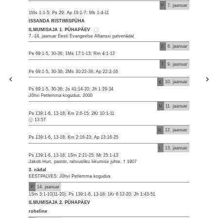
P
7. jaanuar
1Ms 1:1-5; Ps 29: Ap 19:1-7: Mk 1:4-11
ISSANDA RISTIMISPÜHA
ILMUMISAJA 1. PÜHAPÄEV
7.-14. jaanuar Eesti Evangeelse Allianssi palvenädal
E
8. jaanuar
Ps 69:1-5, 30-36; 1Ms 17:1-13; Rm 4:1-12
T
9. jaanuar
Ps 69:1-5, 30-36; 2Ms 30:22-38; Ap 22:2-16
K
10. jaanuar
Ps 69:1-5, 30-36; Js 41:14-20; Jh 1:29-34
Jõhvi Petlemma kogudus, 2000
N
11. jaanuar
Ps 139:1-6, 13-18; Km 2:6-15; 2Kr 10:1-11
13:57
R
12. jaanuar
Ps 139:1-6, 13-18; Km 2:16-23; Ap 13:16-25
L
13. jaanuar
Ps 139:1-6, 13-18; 1Sm 2:21-25; Mt 25:1-13
Jakob Hurt, pastor, rahvusliku liikumise juhte, † 1907
3. nädal
EESTPALVES: Jõhvi Petlemma kogudus
P
14. jaanuar
1Sm 3:1-10(11-20); Ps 139:1-6, 13-18; 1Kr 6:12-20; Jh 1:43-51
ILMUMISAJA 2. PÜHAPÄEV
roheline