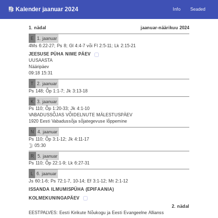
Kalender jaanuar 2024
Info
Seaded
1. nädal
jaanuar-näärikuu 2024
E
1. jaanuar
4Ms 6:22-27; Ps 8; Gl 4:4-7 või Fl 2:5-11; Lk 2:15-21
JEESUSE PÜHA NIME PÄEV
UUSAASTA
Nääripäev
09:18 15:31
T
2. jaanuar
Ps 148; Õp 1:1-7; Jk 3:13-18
K
3. jaanuar
Ps 110; Õp 1:20-33; Jk 4:1-10
VABADUSSÕJAS VÕIDELNUTE MÄLESTUSPÄEV
1920 Eesti Vabadussõja sõjategevuse lõppemine
N
4. jaanuar
Ps 110; Õp 3:1-12; Jk 4:11-17
05:30
R
5. jaanuar
Ps 110; Õp 22:1-9; Lk 6:27-31
L
6. jaanuar
Js 60:1-6; Ps 72:1-7, 10-14; Ef 3:1-12; Mt 2:1-12
ISSANDA ILMUMISPÜHA (EPIFAANIA)
KOLMEKUNINGAPÄEV
2. nädal
EESTPALVES: Eesti Kirikute Nõukogu ja Eesti Evangeelne Allianss