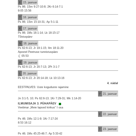
E
15. jaanuar
Ps 86; 1Sm 9:27-10:8; 2Kr 6:14-7:1
9:05 15:56
T
16. jaanuar
Ps 86; 1Sm 15:10-31; Ap 5:1-11
K
17. jaanuar
Ps 86; 1Ms 16:1-14; Lk 18:15-17
Tõnisepäev
N
18. jaanuar
Ps 62:6-13; Jr 19:1-15; Ilm 18:11-20
Apostel Peetruse tunnistuspäev
05:53
R
19. jaanuar
Ps 62:6-13; Jr 20:7-13; 2Pt 3:1-7
L
20. jaanuar
Ps 62:6-13; Jr 20:14-18; Lk 10:13-16
4. nädal
EESTPALVES: Uute koguduste rajamine
P
21. jaanuar
Jn 3:1-5, 10; Ps 62:6-13; 1Kr 7:29-31; Mk 1:14-20
ILMUMISAJA 3. PÜHAPÄEV
Veebinar „Meie lapsed kirikus“ I osa
E
22. jaanuar
Ps 46; 1Ms 12:1-9; 1Kr 7:17-24
8:53 16:12
T
23. jaanuar
Ps 46; 1Ms 45:25-46:7; Ap 5:33-42