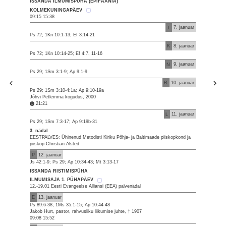
ISSANDA ILMUMISPÜHA (EPIFAANIA)
KOLMEKUNINGAPÄEV
09:15 15:38
T
7. jaanuar
Ps 72; 1Kn 10:1-13; Ef 3:14-21
K
8. jaanuar
Ps 72; 1Kn 10:14-25; Ef 4:7, 11-16
N
9. jaanuar
Ps 29; 1Sm 3:1-9; Ap 9:1-9
R
10. jaanuar
Ps 29; 1Sm 3:10-4:1a; Ap 9:10-19a
Jõhvi Petlemma kogudus, 2000
21:21
L
11. jaanuar
Ps 29; 1Sm 7:3-17; Ap 9:19b-31
3. nädal
EESTPALVES: Ühinenud Metodisti Kiriku Põhja- ja Baltimaade piiskopkond ja
piiskop Christian Alsted
P
12. jaanuar
Js 42:1-9; Ps 29; Ap 10:34-43; Mt 3:13-17
ISSANDA RISTIMISPÜHA
ILMUMISAJA 1. PÜHAPÄEV
12.-19.01 Eesti Evangeelse Alliansi (EEA) palvenädal
E
13. jaanuar
Ps 89:6-38; 1Ms 35:1-15; Ap 10:44-48
Jakob Hurt, pastor, rahvusliku liikumise juhte, † 1907
09:08 15:52