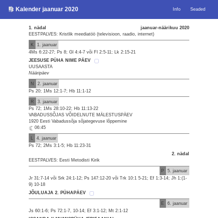
Kalender jaanuar 2020
Info
Seaded
1. nädal
jaanuar-näärikuu 2020
EESTPALVES: Kristlik meediatöö (televisioon, raadio, internet)
K
1. jaanuar
4Ms 6:22-27; Ps 8; Gl 4:4-7 või Fl 2:5-11; Lk 2:15-21
JEESUSE PÜHA NIME PÄEV
UUSAASTA
Nääripäev
N
2. jaanuar
Ps 20; 1Ms 12:1-7; Hb 11:1-12
R
3. jaanuar
Ps 72; 1Ms 28:10-22; Hb 11:13-22
VABADUSSÕJAS VÕIDELNUTE MÄLESTUSPÄEV
1920 Eesti Vabadussõja sõjategevuse lõppemine
06:45
L
4. jaanuar
Ps 72; 2Ms 3:1-5; Hb 11:23-31
2. nädal
EESTPALVES: Eesti Metodisti Kirik
P
5. jaanuar
Jr 31:7-14 või Srk 24:1-12; Ps 147:12-20 või Trk 10:1 5-21; Ef 1:3-14; Jh 1:(1-
9) 10-18
JÕULUAJA 2. PÜHAPÄEV
E
6. jaanuar
Js 60:1-6; Ps 72:1-7, 10-14; Ef 3:1-12; Mt 2:1-12