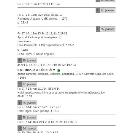
Ps 27:1-6; 1Sm 1:1-20; Gl 1:11-24
R
24. jaanuar
Ps 27:1-6; 1Sm 9:27-10:8; Gl 2:1-10
Raymond J Wade, ÜMK piiskop, † 1970
23:42
L
25. jaanuar
Ps 27:1-6; 1Sm 15:34-16:13; Lk 5:27-32
Apostel Pauluse pöördumispäev
Paavlipäev
Olav Pärnamets, EMK superintendent, * 1937
5. nädal
EESTPALVES: Kärsa kogudus
P
26. jaanuar
Js 9:1-4; Ps 27:1, 4-9; 1Kr 1:10-18; Mt 4:12-23
ILMUMISAJA 3. PÜHAPÄEV
Johan Tamverk, helilooja, koorijuht, pedagoog, EPMK Epworth Liiga üks juhte,
† 1988
E
27. jaanuar
Ps 27:7-14; Km 6:11-24; Ef 5:6-14
Holokausti ja teiste inimsusevastaste kuritegude ohvrite mälestuspäev
08:44 16:24
T
28. jaanuar
Ps 27:7-14; Km 7:12-22; Fl 2:12-18
Odd Hagen, ÜMK piiskop, † 1970
K
29. jaanuar
Ps 27:7-14; 1Ms 49:1-2, 8-13, 21-26; Lk 1:67-79
N
30. jaanuar
Ps 15; 5Ms 16:18-20; 1Pt 3:8-12