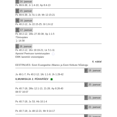
T
14. jaanuar
Ps 89:6-38; Jr 1:4-10; Ap 8:4-13
K
15. jaanuar
Ps 89:6-38; Js 51:1-16; Mt 12:15-21
N
16. jaanuar
Ps 40:2-12; Js 22:15-25; Gl 1:6-12
R
17. jaanuar
Ps 40:2-12; 1Ms 27:30-38; Ap 1:1-5
Tõnisepäev
14:58
L
18. jaanuar
Ps 40:2-12; 1Kn 19:19-21; Lk 5:1-11
Apostel Peetruse tunnistuspäev
EMK lastetöö visioonipäev
4. nädal
EESTPALVES: Eesti Evangeelne Allianss ja Eesti Kirikute Nõukogu
P
19. jaanuar
Js 49:1-7; Ps 40:2-12; 1Kr 1:1-9; Jh 1:29-42
ILMUMISAJA 2. PÜHAPÄEV
E
20. jaanuar
Ps 40:7-18; 2Ms 12:1-13, 21-28; Ap 8:26-40
08:57 16:07
T
21. jaanuar
Ps 40:7-18; Js 53; Hb 10:1-4
K
22. jaanuar
Ps 40:7-18; Js 48:12-21; Mt 9:14-17
N
23. jaanuar