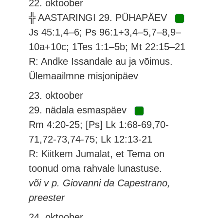
22. oktoober
╬ AASTARINGI 29. PÜHAPÄEV
Js 45:1,4–6; Ps 96:1+3,4–5,7–8,9–
10a+10c; 1Tes 1:1–5b; Mt 22:15–21
R: Andke Issandale au ja võimus.
Ülemaailmne misjonipäev
23. oktoober
29. nädala esmaspäev
Rm 4:20-25; [Ps] Lk 1:68-69,70-
71,72-73,74-75; Lk 12:13-21
R: Kiitkem Jumalat, et Tema on
toonud oma rahvale lunastuse.
või v p. Giovanni da Capestrano,
preester
24. oktoober