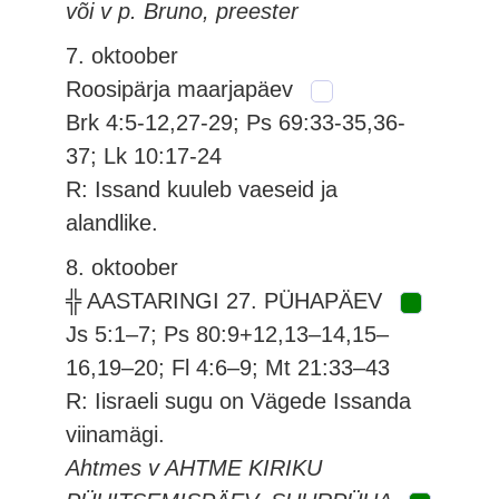
või v p. Bruno, preester
7. oktoober
Roosipärja maarjapäev
Brk 4:5-12,27-29; Ps 69:33-35,36-
37; Lk 10:17-24
R: Issand kuuleb vaeseid ja
alandlike.
8. oktoober
╬ AASTARINGI 27. PÜHAPÄEV
Js 5:1–7; Ps 80:9+12,13–14,15–
16,19–20; Fl 4:6–9; Mt 21:33–43
R: Iisraeli sugu on Vägede Issanda
viinamägi.
Ahtmes v AHTME KIRIKU