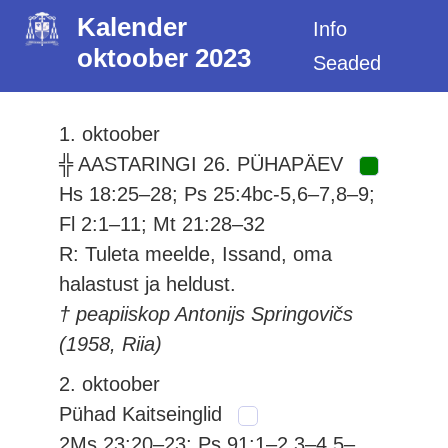
Kalender
Info
oktoober 2023
Seaded
1. oktoober
╬ AASTARINGI 26. PÜHAPÄEV
Hs 18:25–28; Ps 25:4bc-5,6–7,8–9;
Fl 2:1–11; Mt 21:28–32
R: Tuleta meelde, Issand, oma
halastust ja heldust.
† peapiiskop Antonijs Springovičs
(1958, Riia)
2. oktoober
Pühad Kaitseinglid
2Ms 23:20–23; Ps 91:1–2,3–4,5–