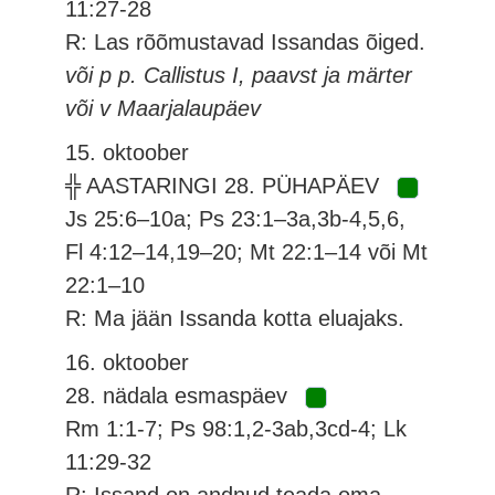
11:27-28
R: Las rõõmustavad Issandas õiged.
või p p. Callistus I, paavst ja märter
või v Maarjalaupäev
15. oktoober
╬ AASTARINGI 28. PÜHAPÄEV
Js 25:6–10a; Ps 23:1–3a,3b-4,5,6,
Fl 4:12–14,19–20; Mt 22:1–14 või Mt
22:1–10
R: Ma jään Issanda kotta eluajaks.
16. oktoober
28. nädala esmaspäev
Rm 1:1-7; Ps 98:1,2-3ab,3cd-4; Lk
11:29-32