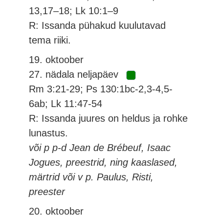
13,17–18; Lk 10:1–9
R: Issanda pühakud kuulutavad
tema riiki.
19. oktoober
27. nädala neljapäev
Rm 3:21-29; Ps 130:1bc-2,3-4,5-
6ab; Lk 11:47-54
R: Issanda juures on heldus ja rohke
lunastus.
või p p-d Jean de Brébeuf, Isaac
Jogues, preestrid, ning kaaslased,
märtrid või v p. Paulus, Risti,
preester
20. oktoober