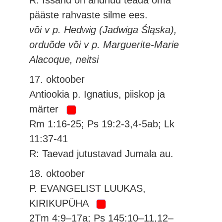
R: Issand on andnud teada oma
pääste rahvaste silme ees.
või v p. Hedwig (Jadwiga Śląska),
orduõde või v p. Marguerite-Marie
Alacoque, neitsi
17. oktoober
Antiookia p. Ignatius, piiskop ja
märter
Rm 1:16-25; Ps 19:2-3,4-5ab; Lk
11:37-41
R: Taevad jutustavad Jumala au.
18. oktoober
P. EVANGELIST LUUKAS,
KIRIKUPÜHA
2Tm 4:9–17a; Ps 145:10–11,12–