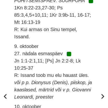
PÜHITSEMISPÄEV. SUURPÜHA
1Kn 8:22-23,27-30; Ps
85:3,4,5+10,11; 1Kr 3:9b-11, 16-17;
Mt 16:13-19
R: Kui armas on Sinu tempel,
Issand.
9. oktoober
27. nädala esmaspäev
Jn 1:1-2:1,11; [Ps] Jn 2:2-8; Lk
10:25-37
R: Issand toob mu elu hauast üles.
või p p. Dionysus (Denis), piiskop, ja
kaaslased, märtrid või v p. Giovanni
Leonardi, preester
10. oktoober