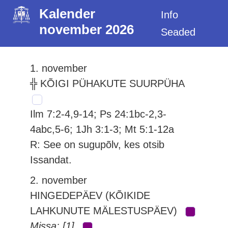
Kalender
Info
november 2026
Seaded
1. november
╬ KÕIGI PÜHAKUTE SUURPÜHA
Ilm 7:2-4,9-14; Ps 24:1bc-2,3-
4abc,5-6; 1Jh 3:1-3; Mt 5:1-12a
R: See on sugupõlv, kes otsib
Issandat.
2. november
HINGEDEPÄEV (KÕIKIDE
LAHKUNUTE MÄLESTUSPÄEV)
Missa: [1]