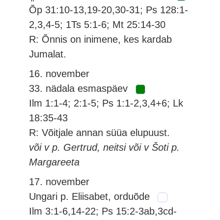
Õp 31:10-13,19-20,30-31; Ps 128:1-
2,3,4-5; 1Ts 5:1-6; Mt 25:14-30
R: Õnnis on inimene, kes kardab
Jumalat.
16. november
33. nädala esmaspäev
Ilm 1:1-4; 2:1-5; Ps 1:1-2,3,4+6; Lk
18:35-43
R: Võitjale annan süüa elupuust.
või v p. Gertrud, neitsi või v Šoti p.
Margareeta
17. november
Ungari p. Eliisabet, orduõde
Ilm 3:1-6,14-22; Ps 15:2-3ab,3cd-