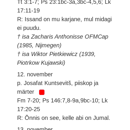
Tt 3:1-7; Ps 23:1bc-3a,3bc-4,5,6; Lk
17:11-19
R: Issand on mu karjane, mul midagi
ei puudu.
† isa Zacharis Anthonisse OFMCap
(1985, Nijmegen)
† isa Wiktor Pietkiewicz (1939,
Piotrkow Kujawski)
12. november
p. Josafat Kuntsevitš, piiskop ja
märter
Fm 7-20; Ps 146:7,8-9a,9bc-10; Lk
17:20-25
R: Õnnis on see, kelle abi on Jumal.
13. november