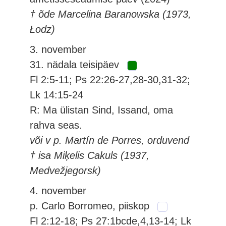
† õde Marcelina Baranowska (1973,
Łodz)
3. november
31. nädala teisipäev
Fl 2:5-11; Ps 22:26-27,28-30,31-32;
Lk 14:15-24
R: Ma ülistan Sind, Issand, oma
rahva seas.
või v p. Martín de Porres, orduvend
† isa Miķelis Cakuls (1937,
Medvežjegorsk)
4. november
p. Carlo Borromeo, piiskop
Fl 2:12-18; Ps 27:1bcde,4,13-14; Lk