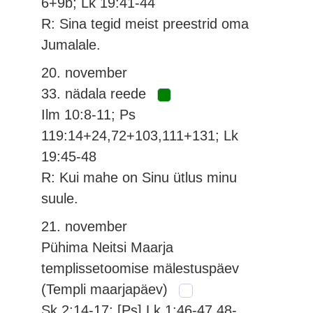
6+9b; Lk 19:41-44
R: Sina tegid meist preestrid oma
Jumalale.
20. november
33. nädala reede
Ilm 10:8-11; Ps
119:14+24,72+103,111+131; Lk
19:45-48
R: Kui mahe on Sinu ütlus minu
suule.
21. november
Pühima Neitsi Maarja
templissetoomise mälestuspäev
(Templi maarjapäev)
Sk 2:14-17; [Ps] Lk 1:46-47,48-