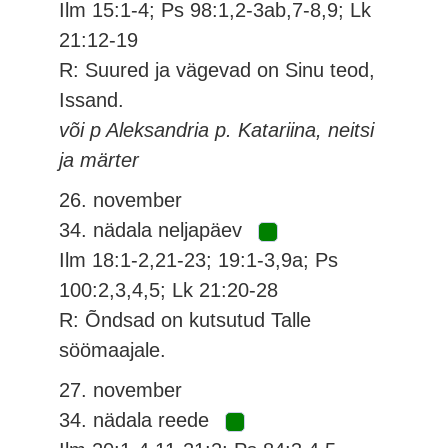
Ilm 15:1-4; Ps 98:1,2-3ab,7-8,9; Lk
21:12-19
R: Suured ja vägevad on Sinu teod,
Issand.
või p Aleksandria p. Katariina, neitsi
ja märter
26. november
34. nädala neljapäev
Ilm 18:1-2,21-23; 19:1-3,9a; Ps
100:2,3,4,5; Lk 21:20-28
R: Õndsad on kutsutud Talle
söömaajale.
27. november
34. nädala reede