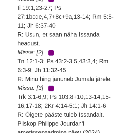
Ii 19:1,23-27; Ps
27:1bcde,4,7+8c+9a,13-14; Rm 5:5-
11; Jh 6:37-40
R: Usun, et saan näha Issanda
headust.
Missa: [2]
Tn 12:1-3; Ps 43:2-3,5,43:3,4; Rm
6:3-9; Jh 11:32-45
R: Minu hing januneb Jumala järele.
Missa: [3]
Trk 3:1-6,9; Ps 103:8+10,13-14,15-
16,17-18; 2Kr 4:14-5:1; Jh 14:1-6
R: Õigete pääste tuleb Issandalt.
Piiskop Philippe Jourdan’i
ametisseseadmise päev (2024)