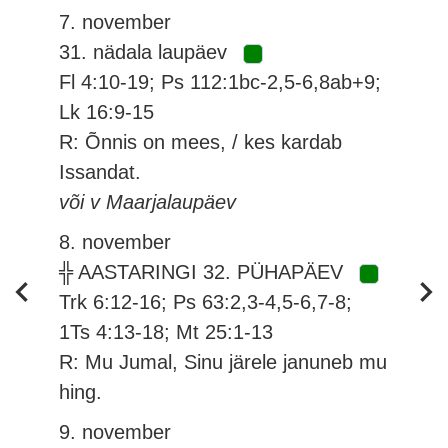
7. november
31. nädala laupäev
Fl 4:10-19; Ps 112:1bc-2,5-6,8ab+9;
Lk 16:9-15
R: Õnnis on mees, / kes kardab
Issandat.
või v Maarjalaupäev
8. november
╬ AASTARINGI 32. PÜHAPÄEV
Trk 6:12-16; Ps 63:2,3-4,5-6,7-8;
1Ts 4:13-18; Mt 25:1-13
R: Mu Jumal, Sinu järele januneb mu
hing.
9. november