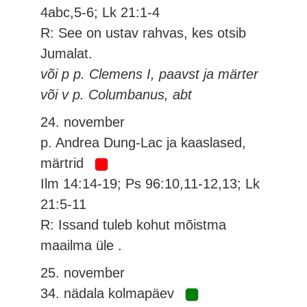
4abc,5-6; Lk 21:1-4
R: See on ustav rahvas, kes otsib
Jumalat.
või p p. Clemens I, paavst ja märter
või v p. Columbanus, abt
24. november
p. Andrea Dung-Lac ja kaaslased,
märtrid
Ilm 14:14-19; Ps 96:10,11-12,13; Lk
21:5-11
R: Issand tuleb kohut mõistma
maailma üle .
25. november
34. nädala kolmapäev