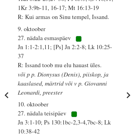
1Kr 3:9b-11, 16-17; Mt 16:13-19
R: Kui armas on Sinu tempel, Issand.
9. oktoober
27. nädala esmaspäev
Jn 1:1-2:1,11; [Ps] Jn 2:2-8; Lk 10:25-
37
R: Issand toob mu elu hauast üles.
või p p. Dionysus (Denis), piiskop, ja
kaaslased, märtrid või v p. Giovanni
Leonardi, preester
10. oktoober
27. nädala teisipäev
Jn 3:1-10; Ps 130:1bc-2,3-4,7bc-8; Lk
10:38-42