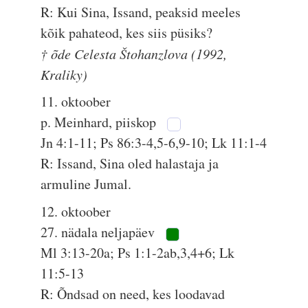
R: Kui Sina, Issand, peaksid meeles
kõik pahateod, kes siis püsiks?
† õde Celesta Štohanzlova (1992,
Kraliky)
11. oktoober
p. Meinhard, piiskop
Jn 4:1-11; Ps 86:3-4,5-6,9-10; Lk 11:1-4
R: Issand, Sina oled halastaja ja
armuline Jumal.
12. oktoober
27. nädala neljapäev
Ml 3:13-20a; Ps 1:1-2ab,3,4+6; Lk
11:5-13
R: Õndsad on need, kes loodavad