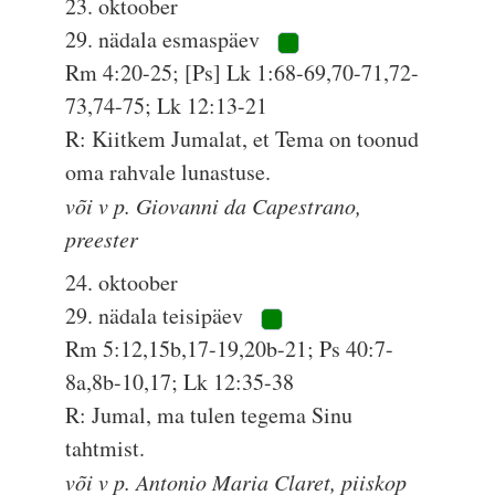
23. oktoober
29. nädala esmaspäev
Rm 4:20-25; [Ps] Lk 1:68-69,70-71,72-
73,74-75; Lk 12:13-21
R: Kiitkem Jumalat, et Tema on toonud
oma rahvale lunastuse.
või v p. Giovanni da Capestrano,
preester
24. oktoober
29. nädala teisipäev
Rm 5:12,15b,17-19,20b-21; Ps 40:7-
8a,8b-10,17; Lk 12:35-38
R: Jumal, ma tulen tegema Sinu
tahtmist.
või v p. Antonio Maria Claret, piiskop