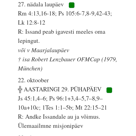
27. nädala laupäev
Rm 4:13,16-18; Ps 105:6-7,8-9,42-43;
Lk 12:8-12
R: Issand peab igavesti meeles oma
lepingut.
või v Maarjalaupäev
† isa Robert Lenzbauer OFMCap (1979,
München)
22. oktoober
╬ AASTARINGI 29. PÜHAPÄEV
Js 45:1,4–6; Ps 96:1+3,4–5,7–8,9–
10a+10c; 1Tes 1:1–5b; Mt 22:15–21
R: Andke Issandale au ja võimus.
Ülemaailmne misjonipäev