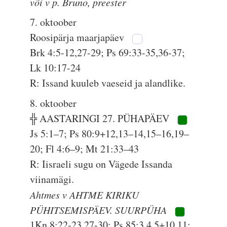
või v p. Bruno, preester
7. oktoober
Roosipärja maarjapäev
Brk 4:5-12,27-29; Ps 69:33-35,36-37;
Lk 10:17-24
R: Issand kuuleb vaeseid ja alandlike.
8. oktoober
╬ AASTARINGI 27. PÜHAPÄEV
Js 5:1–7; Ps 80:9+12,13–14,15–16,19–
20; Fl 4:6–9; Mt 21:33–43
R: Iisraeli sugu on Vägede Issanda
viinamägi.
Ahtmes v AHTME KIRIKU
PÜHITSEMISPÄEV. SUURPÜHA
1Kn 8:22-23,27-30; Ps 85:3,4,5+10,11;