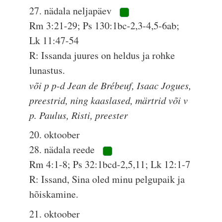
27. nädala neljapäev
Rm 3:21-29; Ps 130:1bc-2,3-4,5-6ab;
Lk 11:47-54
R: Issanda juures on heldus ja rohke
lunastus.
või p p-d Jean de Brébeuf, Isaac Jogues,
preestrid, ning kaaslased, märtrid või v
p. Paulus, Risti, preester
20. oktoober
28. nädala reede
Rm 4:1-8; Ps 32:1bcd-2,5,11; Lk 12:1-7
R: Issand, Sina oled minu pelgupaik ja
hõiskamine.
21. oktoober