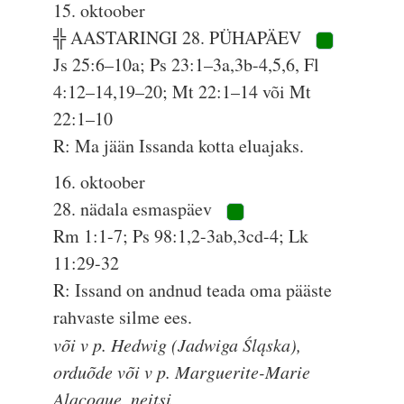
15. oktoober
╬ AASTARINGI 28. PÜHAPÄEV
Js 25:6–10a; Ps 23:1–3a,3b-4,5,6, Fl
4:12–14,19–20; Mt 22:1–14 või Mt
22:1–10
R: Ma jään Issanda kotta eluajaks.
16. oktoober
28. nädala esmaspäev
Rm 1:1-7; Ps 98:1,2-3ab,3cd-4; Lk
11:29-32
R: Issand on andnud teada oma pääste
rahvaste silme ees.
või v p. Hedwig (Jadwiga Śląska),
orduõde või v p. Marguerite-Marie
Alacoque, neitsi