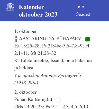
Kalender
Info
oktoober 2023
Seaded
1. oktoober
╬ AASTARINGI 26. PÜHAPÄEV
Hs 18:25–28; Ps 25:4bc-5,6–7,8–9; Fl
2:1–11; Mt 21:28–32
R: Tuleta meelde, Issand, oma halastust
ja heldust.
† peapiiskop Antonijs Springovičs
(1958, Riia)
2. oktoober
Pühad Kaitseinglid
2Ms 23:20–23; Ps 91:1–2,3–4,5–6,10–