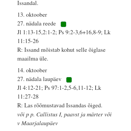
Issandal.
13. oktoober
27. nädala reede
Jl 1:13-15,2:1-2; Ps 9:2-3,6+16,8-9; Lk
11:15-26
R: Issand mõistab kohut selle õiglase
maailma üle.
14. oktoober
27. nädala laupäev
Jl 4:12-21; Ps 97:1-2,5-6,11-12; Lk
11:27-28
R: Las rõõmustavad Issandas õiged.
või p p. Callistus I, paavst ja märter või
v Maarjalaupäev