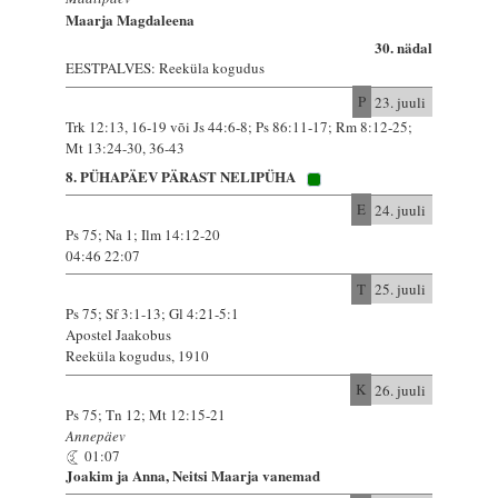
Maarja Magdaleena
30. nädal
EESTPALVES: Reeküla kogudus
P
23. juuli
Trk 12:13, 16-19 või Js 44:6-8; Ps 86:11-17; Rm 8:12-25;
Mt 13:24-30, 36-43
8. PÜHAPÄEV PÄRAST NELIPÜHA
E
24. juuli
Ps 75; Na 1; Ilm 14:12-20
04:46 22:07
T
25. juuli
Ps 75; Sf 3:1-13; Gl 4:21-5:1
Apostel Jaakobus
Reeküla kogudus, 1910
K
26. juuli
Ps 75; Tn 12; Mt 12:15-21
Annepäev
01:07
Joakim ja Anna, Neitsi Maarja vanemad