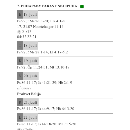
7. PÜHAPÄEV PÄRAST NELIPÜHA
E
17. juuli
Ps 92; 3Ms 26:3-20; 1Ts 4:1-8
17.-21.07 Noortelaager 11-14
21:32
04:32 22:21
T
18. juuli
Ps 92; 5Ms 28:1-14; Ef 4:17-5:2
K
19. juuli
Ps 92; Õp 11:24-31; Mt 13:10-17
N
20. juuli
Ps 86:11-17; Js 41:21-29; Hb 2:1-9
Eliapäev
Prohvet Eelija
R
21. juuli
Ps 86:11-17; Js 44:9-17; Hb 6:13-20
L
22. juuli
Ps 86:11-17; Js 44:18-20; Mt 7:15-20
Madlipäev