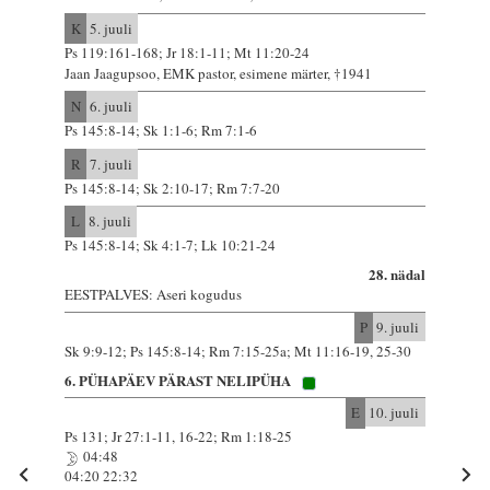
K
5. juuli
Ps 119:161-168; Jr 18:1-11; Mt 11:20-24
Jaan Jaagupsoo, EMK pastor, esimene märter, †1941
N
6. juuli
Ps 145:8-14; Sk 1:1-6; Rm 7:1-6
R
7. juuli
Ps 145:8-14; Sk 2:10-17; Rm 7:7-20
L
8. juuli
Ps 145:8-14; Sk 4:1-7; Lk 10:21-24
28. nädal
EESTPALVES: Aseri kogudus
P
9. juuli
Sk 9:9-12; Ps 145:8-14; Rm 7:15-25a; Mt 11:16-19, 25-30
6. PÜHAPÄEV PÄRAST NELIPÜHA
E
10. juuli
Ps 131; Jr 27:1-11, 16-22; Rm 1:18-25
04:48
04:20 22:32