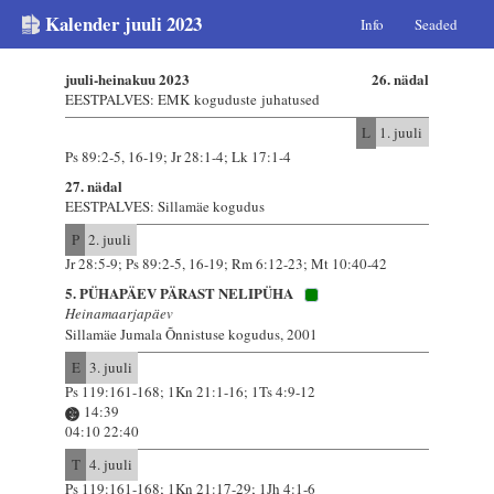
Kalender juuli 2023
Info
Seaded
juuli-heinakuu 2023
26. nädal
EESTPALVES: EMK koguduste juhatused
L
1. juuli
Ps 89:2-5, 16-19; Jr 28:1-4; Lk 17:1-4
27. nädal
EESTPALVES: Sillamäe kogudus
P
2. juuli
Jr 28:5-9; Ps 89:2-5, 16-19; Rm 6:12-23; Mt 10:40-42
5. PÜHAPÄEV PÄRAST NELIPÜHA
Heinamaarjapäev
Sillamäe Jumala Õnnistuse kogudus, 2001
E
3. juuli
Ps 119:161-168; 1Kn 21:1-16; 1Ts 4:9-12
14:39
04:10 22:40
T
4. juuli
Ps 119:161-168; 1Kn 21:17-29; 1Jh 4:1-6