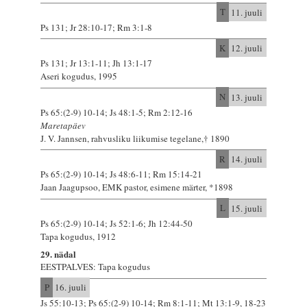
T
11. juuli
Ps 131; Jr 28:10-17; Rm 3:1-8
K
12. juuli
Ps 131; Jr 13:1-11; Jh 13:1-17
Aseri kogudus, 1995
N
13. juuli
Ps 65:(2-9) 10-14; Js 48:1-5; Rm 2:12-16
Maretapäev
J. V. Jannsen, rahvusliku liikumise tegelane,† 1890
R
14. juuli
Ps 65:(2-9) 10-14; Js 48:6-11; Rm 15:14-21
Jaan Jaagupsoo, EMK pastor, esimene märter, *1898
L
15. juuli
Ps 65:(2-9) 10-14; Js 52:1-6; Jh 12:44-50
Tapa kogudus, 1912
29. nädal
EESTPALVES: Tapa kogudus
P
16. juuli
Js 55:10-13; Ps 65:(2-9) 10-14; Rm 8:1-11; Mt 13:1-9, 18-23