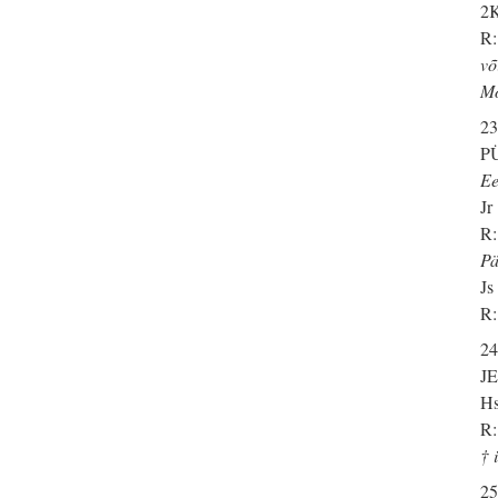
2K
R:
võ
Mo
23
P
Ee
Jr
R:
Pä
Js
R:
24
J
Hs
R:
† 
25