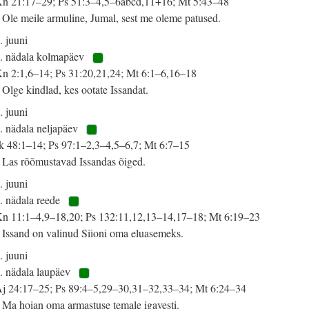
n 21:17–29; Ps 51:3–4,5–6abcd,11+16; Mt 5:43–48
 Ole meile armuline, Jumal, sest me oleme patused.
. juuni
. nädala kolmapäev
n 2:1,6–14; Ps 31:20,21,24; Mt 6:1–6,16–18
 Olge kindlad, kes ootate Issandat.
. juuni
. nädala neljapäev
k 48:1–14; Ps 97:1–2,3–4,5–6,7; Mt 6:7–15
 Las rõõmustavad Issandas õiged.
. juuni
. nädala reede
n 11:1–4,9–18,20; Ps 132:11,12,13–14,17–18; Mt 6:19–23
 Issand on valinud Siioni oma eluasemeks.
. juuni
. nädala laupäev
j 24:17–25; Ps 89:4–5,29–30,31–32,33–34; Mt 6:24–34
 Ma hoian oma armastuse temale igavesti.