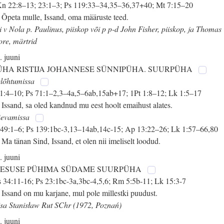
n 22:8–13; 23:1–3; Ps 119:33–34,35–36,37+40; Mt 7:15–20
 Õpeta mulle, Issand, oma määruste teed.
i v Nola p. Paulinus, piiskop või p p-d John Fisher, piiskop, ja Thomas
re, märtrid
. juuni
ÜHA RISTIJA JOHANNESE SÜNNIPÜHA. SUURPÜHA
lõhtumissa
 1:4–10; Ps 71:1–2,3–4a,5–6ab,15ab+17; 1Pt 1:8–12; Lk 1:5–17
 Issand, sa oled kandnud mu eest hoolt emaihust alates.
evamissa
 49:1–6; Ps 139:1bc-3,13–14ab,14c-15; Ap 13:22–26; Lk 1:57–66,80
 Ma tänan Sind, Issand, et olen nii imeliselt loodud.
. juuni
EESUSE PÜHIMA SÜDAME SUURPÜHA
 34:11-16; Ps 23:1bc-3a,3bc-4,5,6; Rm 5:5b-11; Lk 15:3-7
 Issand on mu karjane, mul pole millestki puudust.
isa Stanisław Rut SChr (1972, Poznań)
. juuni