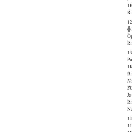
1K
R:
12
╬
Õp
R:
13
Pa
1K
R:
N
S
Js
R:
N
14
11