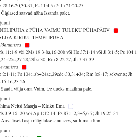
 28:16-20,30-31; Ps 11:4,5+7; Jh 21:20-25
 Õiglased saavad näha Issanda palet.
 juuni
 NELIPÜHA e PÜHA VAIMU TULEKU PÜHAPÄEV
ALGA KIRIKU TEMPLIPÜHA
lõhtumissa
s 11:1-9 või 2Ms 19:3-8a,16-20b või Hs 37:1-14 või Jl 3:1-5; Ps 104:1
,24+25c,27-28,29bc-30; Rm 8:22-27; Jh 7:37-39
evamissa
 2:1-11; Ps 104:1ab+24ac,29cde-30,31+34; Rm 8:8-17; sekvents; Jh
:15-16,23-26
 Saada välja oma Vaim, tee uueks maailma pale.
 juuni
hima Neitsi Maarja – Kiriku Ema
s 3:9-15, 20 või Ap 1:12-14; Ps 87:1-2,3+5,6-7; Jh 19:25-34
 Auväärseid asju räägitakse sinu sees, sa Jumala linn.
 juuni