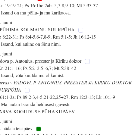
n 19:19-21; Ps 16:1bc-2ab+5,7-8,9-10; Mt 5:33-37
 Issand on mu põllu- ja mu karikaosa.
. juuni
 PÜHIMA KOLMAINU SUURPÜHA
 8:22-31; Ps 8:4-5,6-7,8-9; Rm 5:1-5; Jh 16:12-15
 Issand, kui auline on Sinu nimi.
. juuni
dova p. Antonius, preester ja Kiriku doktor
n 21:1–16; Ps 5:2–3,5–6,7; Mt 5:38–42
 Issand, võta kuulda mu ohkamist.
arvas v PADOVA P. ANTONIUS, PREESTER JA KIRIKU DOKTOR,
UURPÜHA
 61:1-3a; Ps 89:2-3,4-5,21-22,25+27; Rm 12:3-13; Lk 10:1-9
 Ma laulan Issanda heldusest igavesti.
ARVA KOGUDUSE PÜHAKUPÄEV
. juuni
. nädala teisipäev