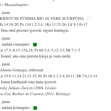
i v Maarjalaupäev
. juuni
 KRISTUSE PÜHIMA IHU JA VERE SUURPÜHA
s 14:18-20; Ps 110:1,2,3,4; 1Kr 11:23-26; Lk 9:11b-17
 Sina oled preester igavesti, õiguse kuningas.
. juuni
. nädala esmaspäev
n 17:5–8,13–15a,18; Ps 60:3,4–5,12–13; Mt 7:1–5
 Issand, aita oma parema käega ja vasta meile.
. juuni
 Aloisio Gonzaga, orduvend
n 19:9-11,14-21,31-35,36; Ps 48:2-3,3-4,10-11; Mt 7:6,12-14
 Jumal kindlustab oma linna igavesti.
mskg Julijans Začests (2004, Līvāni)
isa Guy Barbier de Courteix (2011, Helsingi)
. juuni
. nädala kolmapäev