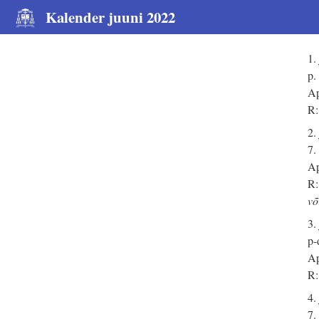
Kalender juuni 2022
1.
p.
Ap
R:
2.
7.
Ap
R:
võ
3.
p-
Ap
R:
4.
7.