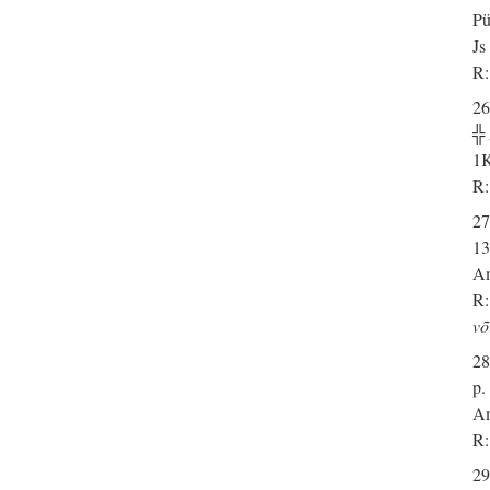
Pü
Js
R:
26
╬
1K
R:
27
13
Am
R:
võ
28
p.
Am
R:
29