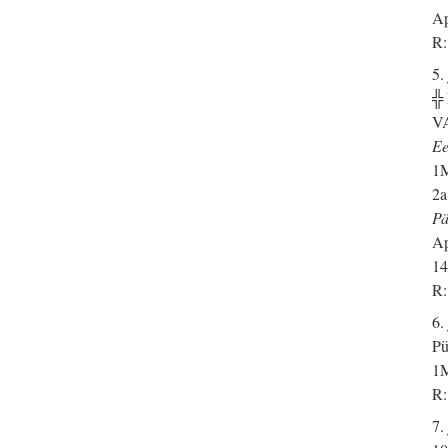
Ap
R:
5.
╬
V
Ee
1M
2a
Pä
Ap
14
R:
6.
Pü
1M
R:
7.