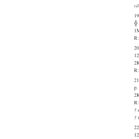
võ
19
╬
1M
R:
20
12
2K
R:
21
p.
2K
R:
† 
† 
22
12