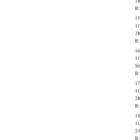
1K
R:
15
11
2K
R:
16
11
Sr
R:
17
11
2K
R:
18
11
2A
R: