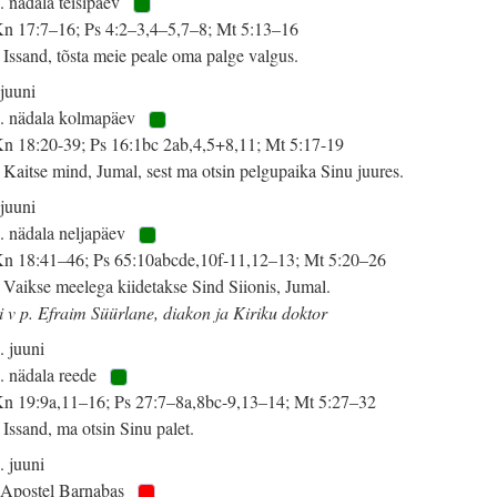
. nädala teisipäev
n 17:7–16; Ps 4:2–3,4–5,7–8; Mt 5:13–16
 Issand, tõsta meie peale oma palge valgus.
 juuni
. nädala kolmapäev
n 18:20-39; Ps 16:1bc 2ab,4,5+8,11; Mt 5:17-19
 Kaitse mind, Jumal, sest ma otsin pelgupaika Sinu juures.
 juuni
. nädala neljapäev
n 18:41–46; Ps 65:10abcde,10f-11,12–13; Mt 5:20–26
 Vaikse meelega kiidetakse Sind Siionis, Jumal.
i v p. Efraim Süürlane, diakon ja Kiriku doktor
. juuni
. nädala reede
n 19:9a,11–16; Ps 27:7–8a,8bc-9,13–14; Mt 5:27–32
 Issand, ma otsin Sinu palet.
. juuni
 Apostel Barnabas