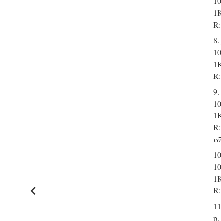
10
1K
R:
8.
10
1K
R:
9.
10
1K
R:
võ
10
10
1K
R:
11
p.