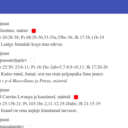
 juuni
 Justinus, märter
 20:28-38; Ps 68:29-30,33-35a,35bc-36; Jh 17:1b,11b-19
 Laulge Jumalale kogu maa rahvas.
 juuni
 paasaneljapäev
 22:30; 23:6-11; Ps 16:1bc-2ab+5,7-8,9-10,11; Jh 17:20-26
 Kaitse mind, Jumal, sest ma otsin pelgupaika Sinu juures.
i v p-d Marcellinus ja Petrus, märtrid
 juuni
d Carolus Lwanga ja kaaslased, märtrid
 25:13b-21; Ps 103:1bc-2,11-12,19-20abc; Jh 21:15-19
 Issand on oma aujärje kinnitanud taevasse.
 juuni
 paasalaupäev