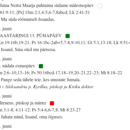
hima Neitsi Maarja puhtaima südame mälestuspäev
 61:9-11; [Ps] 1Sm 2:1,4-5,6-7,8abcd; Lk 2:41-51
 Mu süda rõõmutseb Issandas.
. juuni
 AASTARINGI 13. PÜHAPÄEV
n 19:16b,19-21; Ps 16:1bc-2ab+5,7-8,9-10,11; Gl 5:1,13-18; Lk 9:51
 Issand, Sina oled mu pärisosa.
. juuni
. nädala esmaspäev
 2:6–10,13–16; Ps 50:16bcd-17,18–19,20–21,22–23; Mt 8:18–22
 Pange seda tähele teie, kes unustate Jumala.
i v Aleksandria p. Kyrillus, piiskop ja Kiriku doktor
. juuni
 Ireneus, piiskop ja märter
 3:1-8; 4:11-12; Ps 5:4-6,6-7,8; Mt 8:23-27
 Juhata mind, Issand, oma õiguses.
. juuni