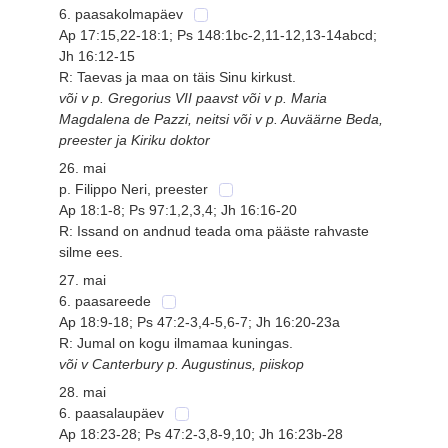
6. paasakolmapäev
Ap 17:15,22-18:1; Ps 148:1bc-2,11-12,13-14abcd;
Jh 16:12-15
R: Taevas ja maa on täis Sinu kirkust.
või v p. Gregorius VII paavst või v p. Maria
Magdalena de Pazzi, neitsi või v p. Auväärne Beda,
preester ja Kiriku doktor
26. mai
p. Filippo Neri, preester
Ap 18:1-8; Ps 97:1,2,3,4; Jh 16:16-20
R: Issand on andnud teada oma pääste rahvaste
silme ees.
27. mai
6. paasareede
Ap 18:9-18; Ps 47:2-3,4-5,6-7; Jh 16:20-23a
R: Jumal on kogu ilmamaa kuningas.
või v Canterbury p. Augustinus, piiskop
28. mai
6. paasalaupäev
Ap 18:23-28; Ps 47:2-3,8-9,10; Jh 16:23b-28