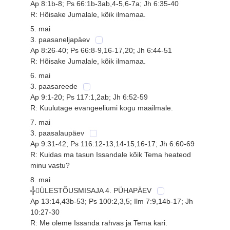
Ap 8:1b-8; Ps 66:1b-3ab,4-5,6-7a; Jh 6:35-40
R: Hõisake Jumalale, kõik ilmamaa.
5. mai
3. paasaneljapäev
Ap 8:26-40; Ps 66:8-9,16-17,20; Jh 6:44-51
R: Hõisake Jumalale, kõik ilmamaa.
6. mai
3. paasareede
Ap 9:1-20; Ps 117:1,2ab; Jh 6:52-59
R: Kuulutage evangeeliumi kogu maailmale.
7. mai
3. paasalaupäev
Ap 9:31-42; Ps 116:12-13,14-15,16-17; Jh 6:60-69
R: Kuidas ma tasun Issandale kõik Tema heateod
minu vastu?
8. mai
╬ÜLESTÕUSMISAJA 4. PÜHAPÄEV
Ap 13:14,43b-53; Ps 100:2,3,5; Ilm 7:9,14b-17; Jh
10:27-30
R: Me oleme Issanda rahvas ja Tema kari.