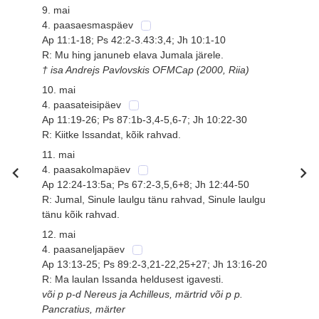
9. mai
4. paasaesmaspäev
Ap 11:1-18; Ps 42:2-3.43:3,4; Jh 10:1-10
R: Mu hing januneb elava Jumala järele.
† isa Andrejs Pavlovskis OFMCap (2000, Riia)
10. mai
4. paasateisipäev
Ap 11:19-26; Ps 87:1b-3,4-5,6-7; Jh 10:22-30
R: Kiitke Issandat, kõik rahvad.
11. mai
4. paasakolmapäev
Ap 12:24-13:5a; Ps 67:2-3,5,6+8; Jh 12:44-50
R: Jumal, Sinule laulgu tänu rahvad, Sinule laulgu
tänu kõik rahvad.
12. mai
4. paasaneljapäev
Ap 13:13-25; Ps 89:2-3,21-22,25+27; Jh 13:16-20
R: Ma laulan Issanda heldusest igavesti.
või p p-d Nereus ja Achilleus, märtrid või p p.
Pancratius, märter