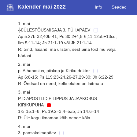
Kalender mai 2022
Info
Seaded
1. mai
╬ÜLESTÕUSMISAJA 3. PÜHAPÄEV
Ap 5:27b-32,40b-41; Ps 30:2+4,5-6,11-12ab+13cd;
Ilm 5:11-14; Jh 21:1-19 või Jh 21:1-14
R: Sind, Issand, ma ülistan, sest Sina tõid mu välja
hädast.
2. mai
p. Athanasius, piiskop ja Kiriku doktor
Ap 6:8-15; Ps 119:23-24,26-27,29-30; Jh 6:22-29
R: Õndsad on need, kelle elutee on laitmatu.
3. mai
P-D APOSTLID FILIPPUS JA JAAKOBUS.
KIRIKUPÜHA
1Kr 15:1–8; Ps 19:2–3,4–5ab; Jh 14:6–14
R: Üle kogu ilmamaa käib nende kõla.
4. mai
3. paasakolmapäev