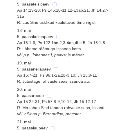
5. paasateisipäev
Ap 14:19-28; Ps 145:10-11,12-13ab,21; Jh 14:27-
31a
R: Las Sinu usklikud kuulutavad Sinu riigist.
18. mai
5. paasakolmapäev
Ap 15:1-6; Ps 122:1bc-2,3-4ab,4bc-5; Jh 15:1-8
R: Läheme rõõmuga Issanda kotta.
või p p. Johannes I, paavst ja märter
19. mai
5. paasaneljapäev
Ap 15:7-21; Ps 96:1-2a,2b-3,10; Jh 15:9-11
R: Jutustage rahvaste seas Issanda au.
20. mai
5. paasareede
Ap 15:22-31; Ps 57:8-9,10-12; Jh 15:12-17
R: Ma tahan Sind tänada rahvaste seas, Issand.
või v Siena p. Bernardino, preester
21. mai
5. paasalaupäev