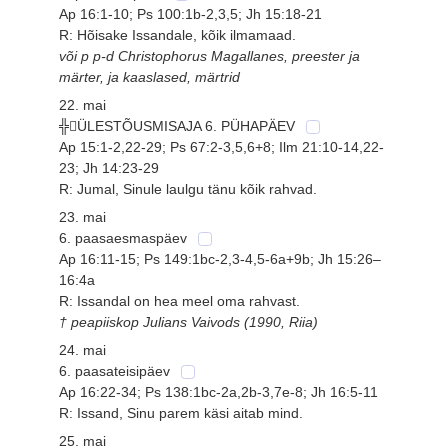
Ap 16:1-10; Ps 100:1b-2,3,5; Jh 15:18-21
R: Hõisake Issandale, kõik ilmamaad.
või p p-d Christophorus Magallanes, preester ja
märter, ja kaaslased, märtrid
22. mai
╬ÜLESTÕUSMISAJA 6. PÜHAPÄEV
Ap 15:1-2,22-29; Ps 67:2-3,5,6+8; Ilm 21:10-14,22-
23; Jh 14:23-29
R: Jumal, Sinule laulgu tänu kõik rahvad.
23. mai
6. paasaesmaspäev
Ap 16:11-15; Ps 149:1bc-2,3-4,5-6a+9b; Jh 15:26–
16:4a
R: Issandal on hea meel oma rahvast.
† peapiiskop Julians Vaivods (1990, Riia)
24. mai
6. paasateisipäev
Ap 16:22-34; Ps 138:1bc-2a,2b-3,7e-8; Jh 16:5-11
R: Issand, Sinu parem käsi aitab mind.
25. mai