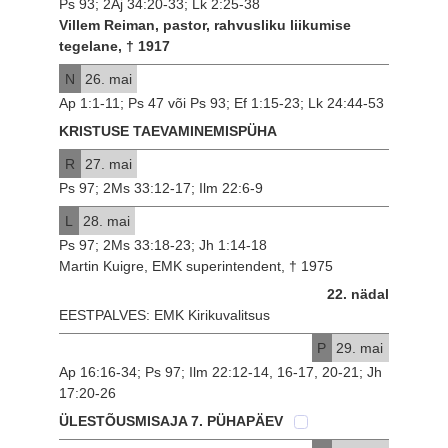
Ps 93; 2Aj 34:20-33; Lk 2:25-38
Villem Reiman, pastor, rahvusliku liikumise
tegelane, † 1917
N
26. mai
Ap 1:1-11; Ps 47 või Ps 93; Ef 1:15-23; Lk 24:44-53
KRISTUSE TAEVAMINEMISPÜHA
R
27. mai
Ps 97; 2Ms 33:12-17; Ilm 22:6-9
L
28. mai
Ps 97; 2Ms 33:18-23; Jh 1:14-18
Martin Kuigre, EMK superintendent, † 1975
22. nädal
EESTPALVES: EMK Kirikuvalitsus
P
29. mai
Ap 16:16-34; Ps 97; Ilm 22:12-14, 16-17, 20-21; Jh
17:20-26
ÜLESTÕUSMISAJA 7. PÜHAPÄEV