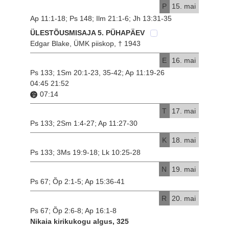
P
15. mai
Ap 11:1-18; Ps 148; Ilm 21:1-6; Jh 13:31-35
ÜLESTÕUSMISAJA 5. PÜHAPÄEV
Edgar Blake, ÜMK piiskop, † 1943
E
16. mai
Ps 133; 1Sm 20:1-23, 35-42; Ap 11:19-26
04:45 21:52
07:14
T
17. mai
Ps 133; 2Sm 1:4-27; Ap 11:27-30
K
18. mai
Ps 133; 3Ms 19:9-18; Lk 10:25-28
N
19. mai
Ps 67; Õp 2:1-5; Ap 15:36-41
R
20. mai
Ps 67; Õp 2:6-8; Ap 16:1-8
Nikaia kirikukogu algus, 325