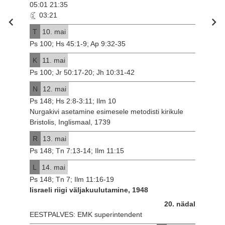
05:01 21:35
03:21
T
10. mai
Ps 100; Hs 45:1-9; Ap 9:32-35
K
11. mai
Ps 100; Jr 50:17-20; Jh 10:31-42
N
12. mai
Ps 148; Hs 2:8-3:11; Ilm 10
Nurgakivi asetamine esimesele metodisti kirikule
Bristolis, Inglismaal, 1739
R
13. mai
Ps 148; Tn 7:13-14; Ilm 11:15
L
14. mai
Ps 148; Tn 7; Ilm 11:16-19
Iisraeli riigi väljakuulutamine, 1948
20. nädal
EESTPALVES: EMK superintendent