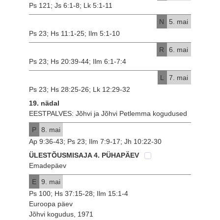
Ps 121; Js 6:1-8; Lk 5:1-11
N
5. mai
Ps 23; Hs 11:1-25; Ilm 5:1-10
R
6. mai
Ps 23; Hs 20:39-44; Ilm 6:1-7:4
L
7. mai
Ps 23; Hs 28:25-26; Lk 12:29-32
19. nädal
EESTPALVES: Jõhvi ja Jõhvi Petlemma kogudused
P
8. mai
Ap 9:36-43; Ps 23; Ilm 7:9-17; Jh 10:22-30
ÜLESTÕUSMISAJA 4. PÜHAPÄEV
Emadepäev
E
9. mai
Ps 100; Hs 37:15-28; Ilm 15:1-4
Euroopa päev
Jõhvi kogudus, 1971