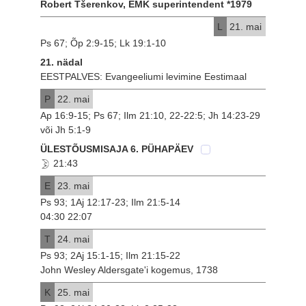
Robert Tšerenkov, EMK superintendent *1979
L
21. mai
Ps 67; Õp 2:9-15; Lk 19:1-10
21. nädal
EESTPALVES: Evangeeliumi levimine Eestimaal
P
22. mai
Ap 16:9-15; Ps 67; Ilm 21:10, 22-22:5; Jh 14:23-29
või Jh 5:1-9
ÜLESTÕUSMISAJA 6. PÜHAPÄEV
21:43
E
23. mai
Ps 93; 1Aj 12:17-23; Ilm 21:5-14
04:30 22:07
T
24. mai
Ps 93; 2Aj 15:1-15; Ilm 21:15-22
John Wesley Aldersgate'i kogemus, 1738
K
25. mai