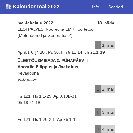
Kalender mai 2022
Info
Seaded
mai-lehekuu 2022
18. nädal
EESTPALVES: Noored ja EMK noortetöö
(Metonoored ja Generation2)
P
1. mai
Ap 9:1-6 [7-20]; Ps 30; Ilm 5:11-14; Jh 21:1-19
ÜLESTÕUSMISAJA 3. PÜHAPÄEV
Apostlid Filippus ja Jaakobus
Kevadpüha
Volbripäev
E
2. mai
Ps 121; Hs 1:1-25; Ap 9:19b-31
05:19 21:19
T
3. mai
Ps 121; Hs 1:26-2:1; Ap 26:1-18
K
4. mai