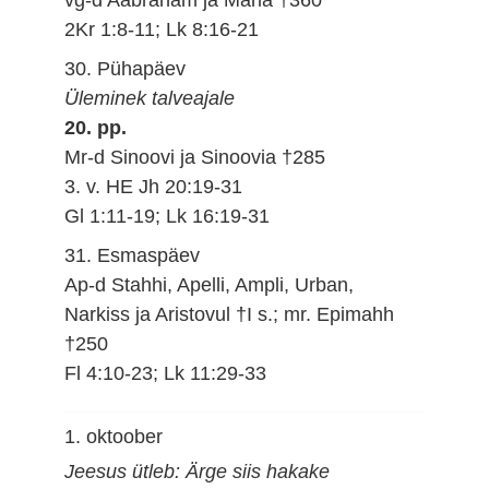
2Kr 1:8-11; Lk 8:16-21
30. Pühapäev
Üleminek talveajale
20. pp.
Mr-d Sinoovi ja Sinoovia †285
3. v. HE Jh 20:19-31
Gl 1:11-19; Lk 16:19-31
31. Esmaspäev
Ap-d Stahhi, Apelli, Ampli, Urban,
Narkiss ja Aristovul †I s.; mr. Epimahh
†250
Fl 4:10-23; Lk 11:29-33
1. oktoober
Jeesus ütleb: Ärge siis hakake