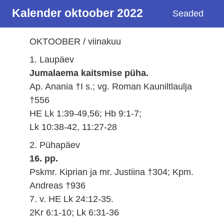
Kalender oktoober 2022
Seaded
OKTOOBER / viinakuu
1. Laupäev
Jumalaema kaitsmise püha.
Ap. Anania †I s.; vg. Roman Kauniltlaulja
†556
HE Lk 1:39-49,56; Hb 9:1-7;
Lk 10:38-42, 11:27-28
2. Pühapäev
16. pp.
Pskmr. Kiprian ja mr. Justiina †304; Kpm.
Andreas †936
7. v. HE Lk 24:12-35.
2Kr 6:1-10; Lk 6:31-36