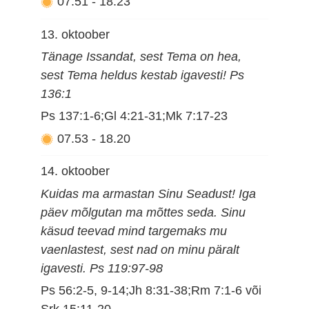
07.51
-
18.23
13. oktoober
Tänage Issandat, sest Tema on hea,
sest Tema heldus kestab igavesti! Ps
136:1
Ps 137:1-6;Gl 4:21-31;Mk 7:17-23
07.53
-
18.20
14. oktoober
Kuidas ma armastan Sinu Seadust! Iga
päev mõlgutan ma mõttes seda. Sinu
käsud teevad mind targemaks mu
vaenlastest, sest nad on minu päralt
igavesti. Ps 119:97-98
Ps 56:2-5, 9-14;Jh 8:31-38;Rm 7:1-6 või