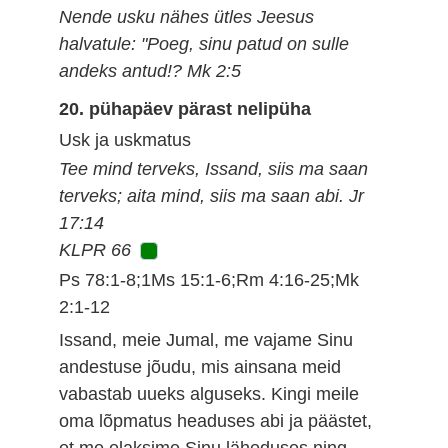
Nende usku nähes ütles Jeesus
halvatule: "Poeg, sinu patud on sulle
andeks antud!? Mk 2:5
20. pühapäev pärast nelipüha
Usk ja uskmatus
Tee mind terveks, Issand, siis ma saan
terveks; aita mind, siis ma saan abi. Jr
17:14
KLPR 66
Ps 78:1-8;1Ms 15:1-6;Rm 4:16-25;Mk
2:1-12
Issand, meie Jumal, me vajame Sinu
andestuse jõudu, mis ainsana meid
vabastab uueks alguseks. Kingi meile
oma lõpmatus headuses abi ja päästet,
et me elaksime Sinu läheduses ning