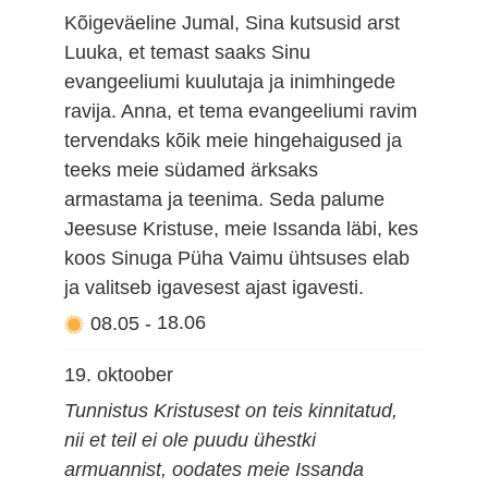
Kõigeväeline Jumal, Sina kutsusid arst
Luuka, et temast saaks Sinu
evangeeliumi kuulutaja ja inimhingede
ravija. Anna, et tema evangeeliumi ravim
tervendaks kõik meie hingehaigused ja
teeks meie südamed ärksaks
armastama ja teenima. Seda palume
Jeesuse Kristuse, meie Issanda läbi, kes
koos Sinuga Püha Vaimu ühtsuses elab
ja valitseb igavesest ajast igavesti.
08.05
-
18.06
19. oktoober
Tunnistus Kristusest on teis kinnitatud,
nii et teil ei ole puudu ühestki
armuannist, oodates meie Issanda