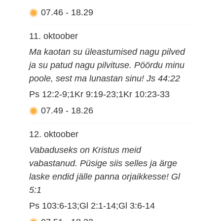
07.46
-
18.29
11. oktoober
Ma kaotan su üleastumised nagu pilved
ja su patud nagu pilvituse. Pöördu minu
poole, sest ma lunastan sinu! Js 44:22
Ps 12:2-9;1Kr 9:19-23;1Kr 10:23-33
07.49
-
18.26
12. oktoober
Vabaduseks on Kristus meid
vabastanud. Püsige siis selles ja ärge
laske endid jälle panna orjaikkesse! Gl
5:1
Ps 103:6-13;Gl 2:1-14;Gl 3:6-14