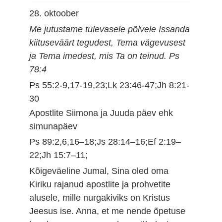
28. oktoober
Me jutustame tulevasele põlvele Issanda
kiituseväärt tegudest, Tema vägevusest
ja Tema imedest, mis Ta on teinud. Ps
78:4
Ps 55:2-9,17-19,23;Lk 23:46-47;Jh 8:21-
30
Apostlite Siimona ja Juuda päev ehk
simunapäev
Ps 89:2,6,16–18;Js 28:14–16;Ef 2:19–
22;Jh 15:7–11;
Kõigeväeline Jumal, Sina oled oma
Kiriku rajanud apostlite ja prohvetite
alusele, mille nurgakiviks on Kristus
Jeesus ise. Anna, et me nende õpetuse