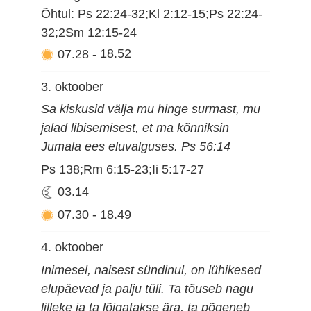
Õhtul: Ps 22:24-32;Kl 2:12-15;Ps 22:24-
32;2Sm 12:15-24
07.28
-
18.52
3. oktoober
Sa kiskusid välja mu hinge surmast, mu
jalad libisemisest, et ma kõnniksin
Jumala ees eluvalguses. Ps 56:14
Ps 138;Rm 6:15-23;Ii 5:17-27
03.14
07.30
-
18.49
4. oktoober
Inimesel, naisest sündinul, on lühikesed
elupäevad ja palju tüli. Ta tõuseb nagu
lilleke ja ta lõigatakse ära, ta põgeneb