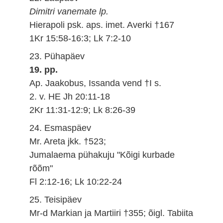
Dimitri vanemate lp.
Hierapoli psk. aps. imet. Averki †167
1Kr 15:58-16:3; Lk 7:2-10
23. Pühapäev
19. pp.
Ap. Jaakobus, Issanda vend †I s.
2. v. HE Jh 20:11-18
2Kr 11:31-12:9; Lk 8:26-39
24. Esmaspäev
Mr. Areta jkk. †523;
Jumalaema pühakuju "Kõigi kurbade
rõõm"
Fl 2:12-16; Lk 10:22-24
25. Teisipäev
Mr-d Markian ja Martiiri †355; õigl. Tabiita