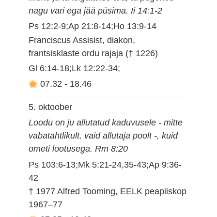
nagu vari ega jää püsima. Ii 14:1-2
Ps 12:2-9;Ap 21:8-14;Ho 13:9-14
Franciscus Assisist, diakon,
frantsisklaste ordu rajaja († 1226)
Gl 6:14-18;Lk 12:22-34;
07.32
-
18.46
5. oktoober
Loodu on ju allutatud kaduvusele - mitte
vabatahtlikult, vaid allutaja poolt -, kuid
ometi lootusega. Rm 8:20
Ps 103:6-13;Mk 5:21-24,35-43;Ap 9:36-
42
† 1977 Alfred Tooming, EELK peapiiskop
1967–77