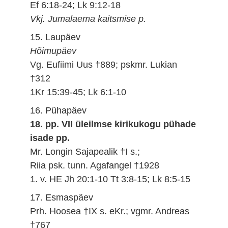
Ef 6:18-24; Lk 9:12-18
Vkj. Jumalaema kaitsmise p.
15. Laupäev
Hõimupäev
Vg. Eufiimi Uus †889; pskmr. Lukian
†312
1Kr 15:39-45; Lk 6:1-10
16. Pühapäev
18. pp. VII üleilmse kirikukogu pühade
isade pp.
Mr. Longin Sajapealik †I s.;
Riia psk. tunn. Agafangel †1928
1. v. HE Jh 20:1-10 Tt 3:8-15; Lk 8:5-15
17. Esmaspäev
Prh. Hoosea †IX s. eKr.; vgmr. Andreas
†767