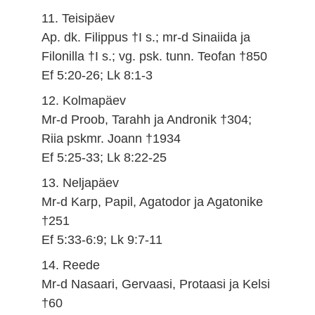
11. Teisipäev
Ap. dk. Filippus †I s.; mr-d Sinaiida ja
Filonilla †I s.; vg. psk. tunn. Teofan †850
Ef 5:20-26; Lk 8:1-3
12. Kolmapäev
Mr-d Proob, Tarahh ja Andronik †304;
Riia pskmr. Joann †1934
Ef 5:25-33; Lk 8:22-25
13. Neljapäev
Mr-d Karp, Papil, Agatodor ja Agatonike
†251
Ef 5:33-6:9; Lk 9:7-11
14. Reede
Mr-d Nasaari, Gervaasi, Protaasi ja Kelsi
†60