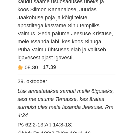
kaudu saame usuosaduses üheks ja
koos Siimon Kananaiose, Juudas
Jaakobuse poja ja kõigi teiste
apostlitega kasvame Sinu templiks
Vaimus. Seda palume Jeesuse Kristuse,
meie Issanda läbi, kes koos Sinuga
Püha Vaimu ühtsuses elab ja valitseb
igavesest ajast igavesti.
08.30
-
17.39
29. oktoober
Usk arvestatakse samuti meile õiguseks,
sest me usume Temasse, kes äratas
surnuist üles meie Issanda Jeesuse. Rm
4:24
Ps 62:2-13;Ap 14:8-18;