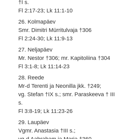
†I s.
Fl 2:17-23; Lk 11:1-10
26. Kolmapäev
Smr. Dimitri Mürritulvaja †306
Fl 2:24-30; Lk 11:9-13
27. Neljapäev
Mr. Nestor †306; mr. Kapitoliina †304
Fl 3:1-8; Lk 11:14-23
28. Reede
Mr-d Terenti ja Neonilla jkk. †249;
vg. Stefan †IX s.; smr. Paraskeeva † III
s.
Fl 3:8-19; Lk 11:23-26
29. Laupäev
Vgmr. Anastasia †III s.;
vg-d Aabraham ja Maria †360