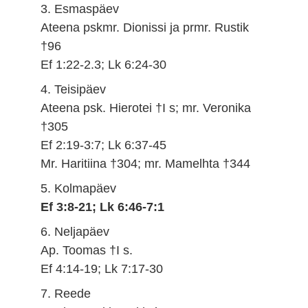
3. Esmaspäev
Ateena pskmr. Dionissi ja prmr. Rustik
†96
Ef 1:22-2.3; Lk 6:24-30
4. Teisipäev
Ateena psk. Hierotei †I s; mr. Veronika
†305
Ef 2:19-3:7; Lk 6:37-45
Mr. Haritiina †304; mr. Mamelhta †344
5. Kolmapäev
Ef 3:8-21; Lk 6:46-7:1
6. Neljapäev
Ap. Toomas †I s.
Ef 4:14-19; Lk 7:17-30
7. Reede