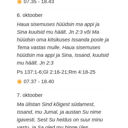
07.35
-
18.43
6. oktoober
Haua sisemuses hüüdsin ma appi ja
Sina kuulsid mu häält. Jn 2:3 või Ma
hüüdsin oma kitsikuses Issanda poole ja
Tema vastas mulle. Haua sisemuses
hüüdsin ma appi ja Sina, Issand, kuulsid
mu häält. Jn 2:3
Ps 137:1-6;Gl 2:16-21;Rm 4:18-25
07.37
-
18.40
7. oktoober
Ma ülistan Sind kõigest südamest,
Issand, mu Jumal, ja austan Su nime
igavesti. Sest Su heldus on suur minu
vastu, ja Sa oled mu hinge üles