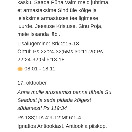
käsku. Saada Püha Vaim meid juhtima,
et armastaksime Sind üle kõige ja
leiaksime armastuses tee ligimese
juurde. Jeesuse Kristuse, Sinu Poja,
meie Issanda läbi.
Lisalugemine: Srk 2:15-18
Õhtul: Ps 22:24-32;5Ms 30:11-20;Ps
22:24-32;Gl 5:13-18
08.01
-
18.11
17. oktoober
Anna mulle arusaamist panna tähele Su
Seadust ja seda pidada kõigest
südamest! Ps 119:34
Ps 138;1Ts 4:9-12;Mt 6:1-4
Ignatios Antiookiast, Antiookia piiskop,