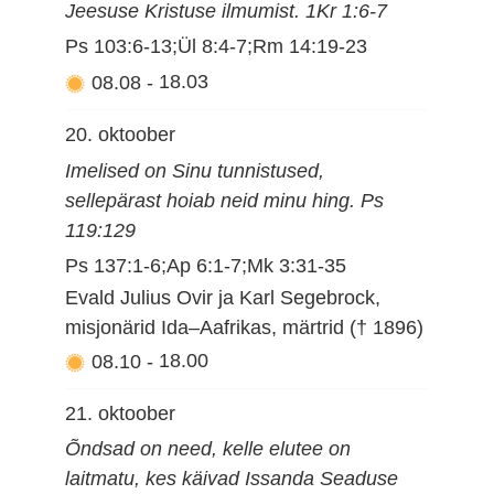
Jeesuse Kristuse ilmumist. 1Kr 1:6-7
Ps 103:6-13;Ül 8:4-7;Rm 14:19-23
08.08
-
18.03
20. oktoober
Imelised on Sinu tunnistused,
sellepärast hoiab neid minu hing. Ps
119:129
Ps 137:1-6;Ap 6:1-7;Mk 3:31-35
Evald Julius Ovir ja Karl Segebrock,
misjonärid Ida–Aafrikas, märtrid († 1896)
08.10
-
18.00
21. oktoober
Õndsad on need, kelle elutee on
laitmatu, kes käivad Issanda Seaduse