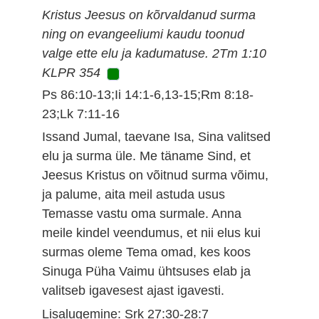
Kristus Jeesus on kõrvaldanud surma
ning on evangeeliumi kaudu toonud
valge ette elu ja kadumatuse. 2Tm 1:10
KLPR 354
Ps 86:10-13;Ii 14:1-6,13-15;Rm 8:18-
23;Lk 7:11-16
Issand Jumal, taevane Isa, Sina valitsed
elu ja surma üle. Me täname Sind, et
Jeesus Kristus on võitnud surma võimu,
ja palume, aita meil astuda usus
Temasse vastu oma surmale. Anna
meile kindel veendumus, et nii elus kui
surmas oleme Tema omad, kes koos
Sinuga Püha Vaimu ühtsuses elab ja
valitseb igavesest ajast igavesti.
Lisalugemine: Srk 27:30-28:7