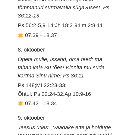
tõmmanud surmavalla sügavusest. Ps
86:12-13
Ps 56:2-5,9-14;Jh 18:3-9;Ilm 2:8-11
07.39
-
18.37
8. oktoober
Õpeta mulle, Issand, oma teed; ma
tahan käia Su tões! Kinnita mu süda
kartma Sinu nime! Ps 86:11
Ps 148;Mt 22:23-33;
Õhtul: Ps 22:24-32;Ap 10:9-16
07.42
-
18.34
9. oktoober
Jeesus ütles: „Vaadake ette ja hoiduge