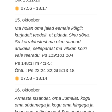
Srk 15:11-20
07.56
-
18.17
15. oktoober
Ma hoian oma jalad eemale kõigilt
kurjadelt teedelt, et pidada Sinu sõna.
Su korraldustest ma olen saanud
arukaks, sellepärast ma vihkan kõiki
vale teeradu. Ps 119:101,104
Ps 148;1Tm 4:1-5;
Õhtul: Ps 22:24-32;Gl 5:13-18
07.58
-
18.14
16. oktoober
Armasta Issandat, oma Jumalat, kogu
oma südamega ja kogu oma hingega ja
kogu oma mõistusega! See ongi suurim