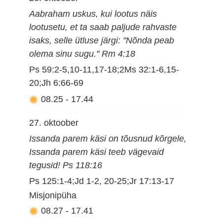
Aabraham uskus, kui lootus näis
lootusetu, et ta saab paljude rahvaste
isaks, selle ütluse järgi: "Nõnda peab
olema sinu sugu." Rm 4:18
Ps 59:2-5,10-11,17-18;2Ms 32:1-6,15-
20;Jh 6:66-69
08.25
-
17.44
27. oktoober
Issanda parem käsi on tõusnud kõrgele,
Issanda parem käsi teeb vägevaid
tegusid! Ps 118:16
Ps 125:1-4;Jd 1-2, 20-25;Jr 17:13-17
Misjonipüha
08.27
-
17.41