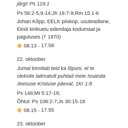
järgi! Ps 119:1
Ps 56:2-5,9-14;Jh 18:7-9;Rm 15:1-6
Johan Kõpp, EELK piiskop, usuteadlane,
Eesti kirikuelu edendaja kodumaal ja
paguluses († 1970)
08.13
-
17.58
22. oktoober
Jumal kinnitab teid ka lõpuni, et te
oleksite laitmatult puhtad meie Issanda
Jeesuse Kristuse päeval. 1Kr 1:8
Ps 148;Mt 5:17-19;
Õhtul: Ps 108:2-7;Js 30:15-18
08.15
-
17.55
23. oktoober