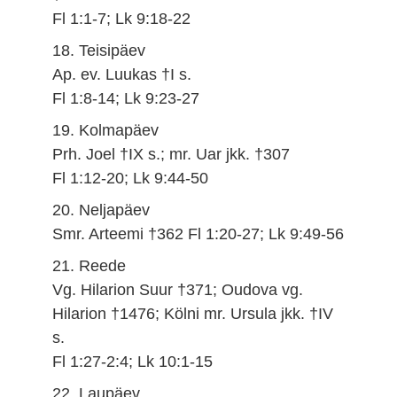
Fl 1:1-7; Lk 9:18-22
18. Teisipäev
Ap. ev. Luukas †I s.
Fl 1:8-14; Lk 9:23-27
19. Kolmapäev
Prh. Joel †IX s.; mr. Uar jkk. †307
Fl 1:12-20; Lk 9:44-50
20. Neljapäev
Smr. Arteemi †362 Fl 1:20-27; Lk 9:49-56
21. Reede
Vg. Hilarion Suur †371; Oudova vg.
Hilarion †1476; Kölni mr. Ursula jkk. †IV
s.
Fl 1:27-2:4; Lk 10:1-15
22. Laupäev