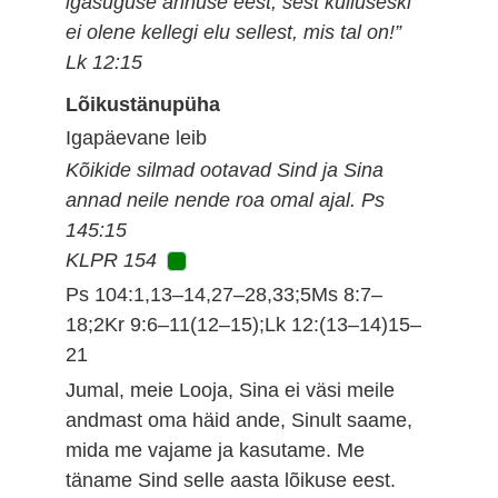
igasuguse ahnuse eest, sest külluseski
ei olene kellegi elu sellest, mis tal on!”
Lk 12:15
Lõikustänupüha
Igapäevane leib
Kõikide silmad ootavad Sind ja Sina
annad neile nende roa omal ajal. Ps
145:15
KLPR 154
Ps 104:1,13–14,27–28,33;5Ms 8:7–
18;2Kr 9:6–11(12–15);Lk 12:(13–14)15–
21
Jumal, meie Looja, Sina ei väsi meile
andmast oma häid ande, Sinult saame,
mida me vajame ja kasutame. Me
täname Sind selle aasta lõikuse eest.