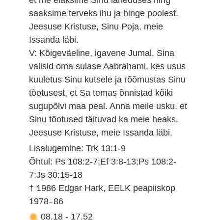
saaksime terveks ihu ja hinge poolest.
Jeesuse Kristuse, Sinu Poja, meie
Issanda läbi.
V: Kõigeväeline, igavene Jumal, Sina
valisid oma sulase Aabrahami, kes usus
kuuletus Sinu kutsele ja rõõmustas Sinu
tõotusest, et Sa temas õnnistad kõiki
sugupõlvi maa peal. Anna meile usku, et
Sinu tõotused täituvad ka meie heaks.
Jeesuse Kristuse, meie Issanda läbi.
Lisalugemine: Trk 13:1-9
Õhtul: Ps 108:2-7;Ef 3:8-13;Ps 108:2-
7;Js 30:15-18
† 1986 Edgar Hark, EELK peapiiskop
1978–86
08.18
-
17.52