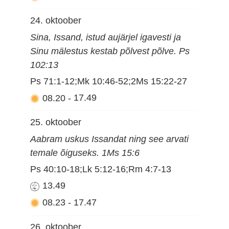
24. oktoober
Sina, Issand, istud aujärjel igavesti ja
Sinu mälestus kestab põlvest põlve. Ps
102:13
Ps 71:1-12;Mk 10:46-52;2Ms 15:22-27
08.20
-
17.49
25. oktoober
Aabram uskus Issandat ning see arvati
temale õiguseks. 1Ms 15:6
Ps 40:10-18;Lk 5:12-16;Rm 4:7-13
13.49
08.23
-
17.47
26. oktoober