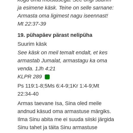
ja esimene käsk. Teine on selle sarnane:
Armasta oma ligimest nagu iseennast!
Mt 22:37-39
19. pühapäev pärast nelipüha
Suurim käsk
See käsk on meil temalt endalt, et kes
armastab Jumalat, armastagu ka oma
venda. 1Jh 4:21
KLPR 289
Ps 119:1-8;5Ms 6:4-9;1Kr 1:4-9;Mt
22:34-40
Armas taevane Isa, Sina oled meile
andnud käsud oma armastuse märgiks.
Ilma Sinu abita me ei suuda siiski järgida
Sinu tahet ja täita Sinu armastuse