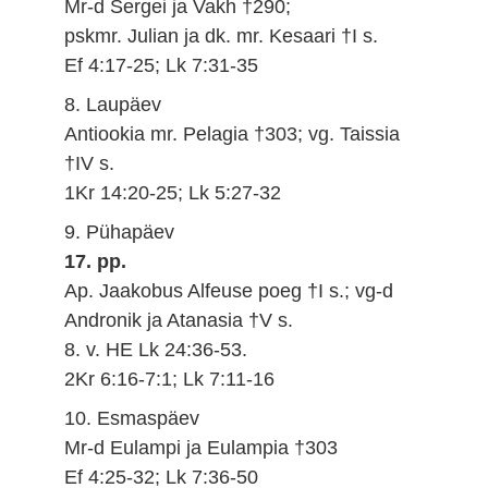
Mr-d Sergei ja Vakh †290;
pskmr. Julian ja dk. mr. Kesaari †I s.
Ef 4:17-25; Lk 7:31-35
8. Laupäev
Antiookia mr. Pelagia †303; vg. Taissia
†IV s.
1Kr 14:20-25; Lk 5:27-32
9. Pühapäev
17. pp.
Ap. Jaakobus Alfeuse poeg †I s.; vg-d
Andronik ja Atanasia †V s.
8. v. HE Lk 24:36-53.
2Kr 6:16-7:1; Lk 7:11-16
10. Esmaspäev
Mr-d Eulampi ja Eulampia †303
Ef 4:25-32; Lk 7:36-50