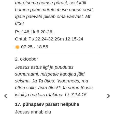
muretsema homse pärast, sest küll
homne päev muretseb ise enese eest!
Igale päevale piisab oma vaevast. Mt
6:34
Ps 148;Lk 6:20-26;
Õhtul: Ps 22:24-32;2Sm 12:15-24
07.25
-
18.55
2. oktoober
Jeesus astus ligi ja puudutas
surnuraami, mispeale kandjad jäid
seisma. Ja Ta ütles: "Noormees, ma
ütlen sulle, ärka üles!? Ja surnu tõusis
istuli ja hakkas rääkima. Lk 7:14-15
17. pühapäev pärast nelipüha
Jeesus annab elu