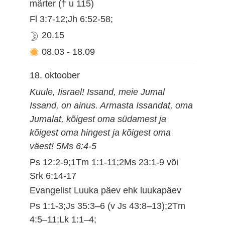
märter († u 115)
Fl 3:7-12;Jh 6:52-58;
20.15
08.03
-
18.09
18. oktoober
Kuule, Iisrael! Issand, meie Jumal
Issand, on ainus. Armasta Issandat, oma
Jumalat, kõigest oma südamest ja
kõigest oma hingest ja kõigest oma
väest! 5Ms 6:4-5
Ps 12:2-9;1Tm 1:1-11;2Ms 23:1-9 või
Srk 6:14-17
Evangelist Luuka päev ehk luukapäev
Ps 1:1-3;Js 35:3–6 (v Js 43:8–13);2Tm
4:5–11;Lk 1:1–4;