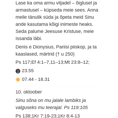
Lase ka oma armu viljadel – õiglusel ja
armastusel – küpseda meie sees. Anna
meile tänulik süda ja õpeta meid Sinu
ande kasutama kõigi inimeste heaks.
Seda palume Jeesuse Kristuse, meie
Issanda läbi.
Denis e Dionysius, Pariisi piiskop, ja ta
kaaslased, märtrid († u 250)
Ps 117;Ef 4:1–7,11–13;Mt 23:8–12;
23.55
07.44
-
18.31
10. oktoober
Sinu sõna on mu jalale lambiks ja
valguseks mu teerajal. Ps 119:105
Ps 138;1Kr 7:19-23;1Kr 8:4-13