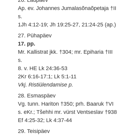
Ap. ev. Johannes Jumalasõnaõpetaja †II
s.
1Jh 4:12-19; Jh 19:25-27, 21:24-25 (ap.)
27. Pühapäev
17. pp.
Mr. Kallistrat jkk. †304; mr. Epiharia †III
s.
8. v. HE Lk 24:36-53
2Kr 6:16-17:1; Lk 5:1-11
Vkj. Ristiülendamise p.
28. Esmaspäev
Vg. tunn. Hariton †350; prh. Baaruk †VI
s. eKr.; Tšehhi mr. vürst Ventseslav †938
Ef 4:25-32; Lk 4:37-44
29. Teisipäev