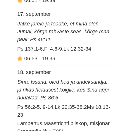
06.51
-
19.39
17. september
Jätke järele ja teadke, et mina olen
Jumal, kõrge rahvaste seas, kõrge maa
peal! Ps 46:11
Ps 137:1-6;Fl 4:6-9;Lk 12:32-34
06.53
-
19.36
18. september
Sina, Issand, oled hea ja andeksandja,
ja rikas heldusest kõigile, kes Sind appi
hüüavad. Ps 86:5
Ps 56:2-5, 9-14;Lk 22:35-38;2Ms 18:13-
23
Lambertus Maastrichti piiskop, misjonär