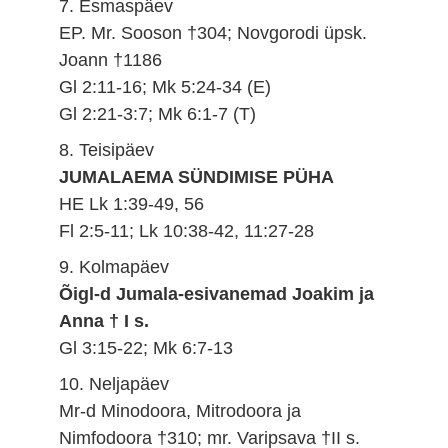
7. Esmaspäev
EP. Mr. Sooson †304; Novgorodi üpsk.
Joann †1186
Gl 2:11-16; Mk 5:24-34 (E)
Gl 2:21-3:7; Mk 6:1-7 (T)
8. Teisipäev
JUMALAEMA SÜNDIMISE PÜHA
HE Lk 1:39-49, 56
Fl 2:5-11; Lk 10:38-42, 11:27-28
9. Kolmapäev
Õigl-d Jumala-esivanemad Joakim ja
Anna † I s.
Gl 3:15-22; Mk 6:7-13
10. Neljapäev
Mr-d Minodoora, Mitrodoora ja
Nimfodoora †310; mr. Varipsava †II s.