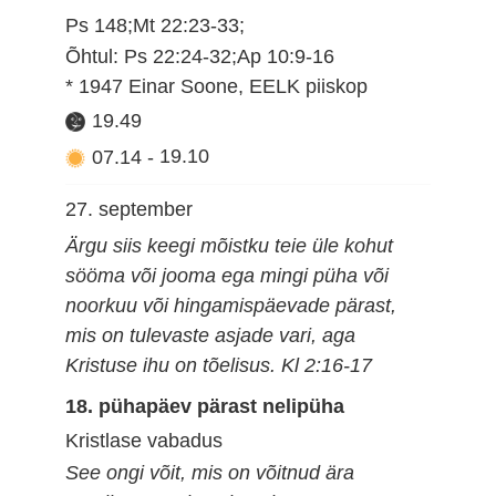
Ps 148;Mt 22:23-33;
Õhtul: Ps 22:24-32;Ap 10:9-16
* 1947 Einar Soone, EELK piiskop
19.49
07.14
-
19.10
27. september
Ärgu siis keegi mõistku teie üle kohut
sööma või jooma ega mingi püha või
noorkuu või hingamispäevade pärast,
mis on tulevaste asjade vari, aga
Kristuse ihu on tõelisus. Kl 2:16-17
18. pühapäev pärast nelipüha
Kristlase vabadus
See ongi võit, mis on võitnud ära