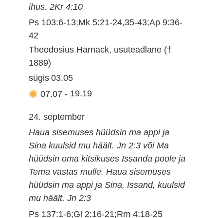
ihus. 2Kr 4:10
Ps 103:6-13;Mk 5:21-24,35-43;Ap 9:36-
42
Theodosius Harnack, usuteadlane (†
1889)
sügis
03.05
07.07
-
19.19
24. september
Haua sisemuses hüüdsin ma appi ja
Sina kuulsid mu häält. Jn 2:3 või Ma
hüüdsin oma kitsikuses Issanda poole ja
Tema vastas mulle. Haua sisemuses
hüüdsin ma appi ja Sina, Issand, kuulsid
mu häält. Jn 2:3
Ps 137:1-6;Gl 2:16-21;Rm 4:18-25