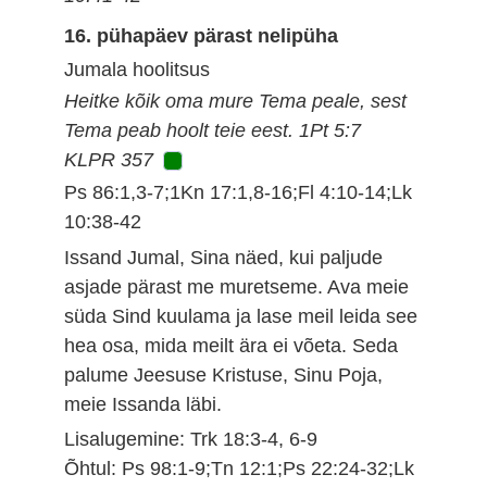
16. pühapäev pärast nelipüha
Jumala hoolitsus
Heitke kõik oma mure Tema peale, sest
Tema peab hoolt teie eest. 1Pt 5:7
KLPR 357
Ps 86:1,3-7;1Kn 17:1,8-16;Fl 4:10-14;Lk
10:38-42
Issand Jumal, Sina näed, kui paljude
asjade pärast me muretseme. Ava meie
süda Sind kuulama ja lase meil leida see
hea osa, mida meilt ära ei võeta. Seda
palume Jeesuse Kristuse, Sinu Poja,
meie Issanda läbi.
Lisalugemine: Trk 18:3-4, 6-9
Õhtul: Ps 98:1-9;Tn 12:1;Ps 22:24-32;Lk