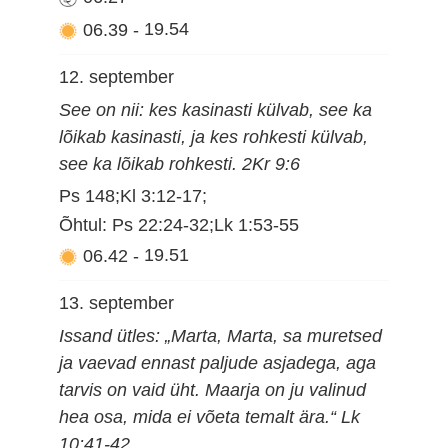
06.39
-
19.54
12. september
See on nii: kes kasinasti külvab, see ka
lõikab kasinasti, ja kes rohkesti külvab,
see ka lõikab rohkesti. 2Kr 9:6
Ps 148;Kl 3:12-17;
Õhtul: Ps 22:24-32;Lk 1:53-55
06.42
-
19.51
13. september
Issand ütles: „Marta, Marta, sa muretsed
ja vaevad ennast paljude asjadega, aga
tarvis on vaid üht. Maarja on ju valinud
hea osa, mida ei võeta temalt ära.“ Lk
10:41-42