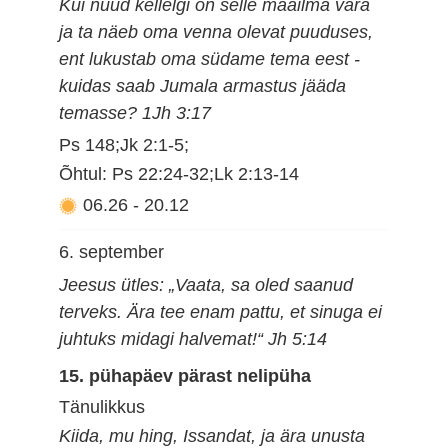
Kui nüüd kellelgi on selle maailma vara
ja ta näeb oma venna olevat puuduses,
ent lukustab oma südame tema eest -
kuidas saab Jumala armastus jääda
temasse? 1Jh 3:17
Ps 148;Jk 2:1-5;
Õhtul: Ps 22:24-32;Lk 2:13-14
06.26
-
20.12
6. september
Jeesus ütles: „Vaata, sa oled saanud
terveks. Ära tee enam pattu, et sinuga ei
juhtuks midagi halvemat!“ Jh 5:14
15. pühapäev pärast nelipüha
Tänulikkus
Kiida, mu hing, Issandat, ja ära unusta