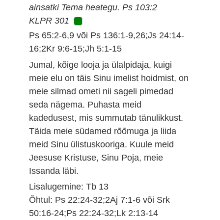
ainsatki Tema heategu. Ps 103:2
KLPR 301
Ps 65:2-6,9 või Ps 136:1-9,26;Js 24:14-
16;2Kr 9:6-15;Jh 5:1-15
Jumal, kõige looja ja ülalpidaja, kuigi
meie elu on täis Sinu imelist hoidmist, on
meie silmad ometi nii sageli pimedad
seda nägema. Puhasta meid
kadedusest, mis summutab tänulikkust.
Täida meie südamed rõõmuga ja liida
meid Sinu ülistuskooriga. Kuule meid
Jeesuse Kristuse, Sinu Poja, meie
Issanda läbi.
Lisalugemine: Tb 13
Õhtul: Ps 22:24-32;2Aj 7:1-6 või Srk
50:16-24;Ps 22:24-32;Lk 2:13-14