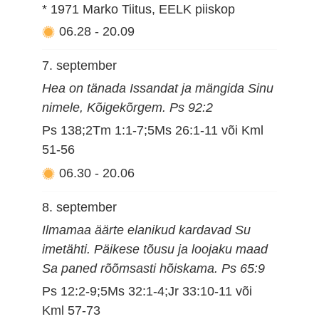
* 1971 Marko Tiitus, EELK piiskop
06.28
-
20.09
7. september
Hea on tänada Issandat ja mängida Sinu
nimele, Kõigekõrgem. Ps 92:2
Ps 138;2Tm 1:1-7;5Ms 26:1-11 või Kml
51-56
06.30
-
20.06
8. september
Ilmamaa äärte elanikud kardavad Su
imetähti. Päikese tõusu ja loojaku maad
Sa paned rõõmsasti hõiskama. Ps 65:9
Ps 12:2-9;5Ms 32:1-4;Jr 33:10-11 või
Kml 57-73