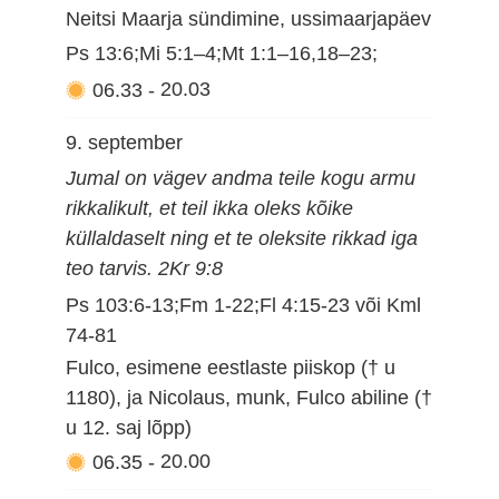
Neitsi Maarja sündimine, ussimaarjapäev
Ps 13:6;Mi 5:1–4;Mt 1:1–16,18–23;
06.33
-
20.03
9. september
Jumal on vägev andma teile kogu armu
rikkalikult, et teil ikka oleks kõike
küllaldaselt ning et te oleksite rikkad iga
teo tarvis. 2Kr 9:8
Ps 103:6-13;Fm 1-22;Fl 4:15-23 või Kml
74-81
Fulco, esimene eestlaste piiskop († u
1180), ja Nicolaus, munk, Fulco abiline (†
u 12. saj lõpp)
06.35
-
20.00