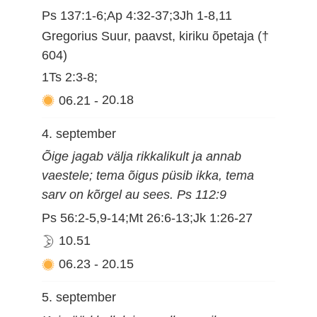
Ps 137:1-6;Ap 4:32-37;3Jh 1-8,11
Gregorius Suur, paavst, kiriku õpetaja (†
604)
1Ts 2:3-8;
06.21
-
20.18
4. september
Õige jagab välja rikkalikult ja annab
vaestele; tema õigus püsib ikka, tema
sarv on kõrgel au sees. Ps 112:9
Ps 56:2-5,9-14;Mt 26:6-13;Jk 1:26-27
10.51
06.23
-
20.15
5. september