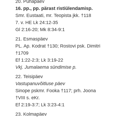
20. Pühapäev
16. pp., pp. pärast ristiülendamisp.
Smr. Eustaati, mr. Teopista jkk. †118
7. v. HE Lk 24:12-35
Gl 2:16-20; Mk 8:34-9:1
21. Esmaspäev
PL. Ap. Kodrat †130; Rostovi psk. Dimitri
†1709
Ef 1:22-2:3; Lk 3:19-22
Vkj. Jumalaema sündimise p.
22. Teisipäev
Vastupanuvõitluse päev
Sinope pskmr. Fooka †117; prh. Joona
†VIII s. eKr.
Ef 2:19-3:7; Lk 3:23-4:1
23. Kolmapäev