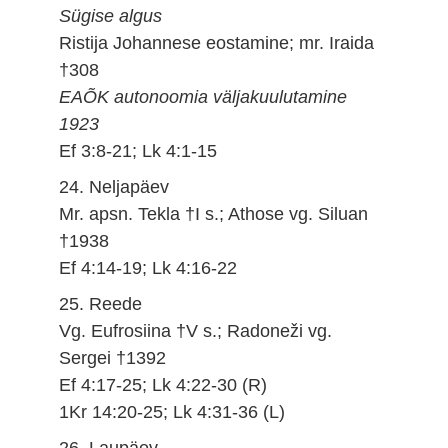
Sügise algus
Ristija Johannese eostamine; mr. Iraida
†308
EAÕK autonoomia väljakuulutamine
1923
Ef 3:8-21; Lk 4:1-15
24. Neljapäev
Mr. apsn. Tekla †I s.; Athose vg. Siluan
†1938
Ef 4:14-19; Lk 4:16-22
25. Reede
Vg. Eufrosiina †V s.; Radoneži vg.
Sergei †1392
Ef 4:17-25; Lk 4:22-30 (R)
1Kr 14:20-25; Lk 4:31-36 (L)
26. Laupäev