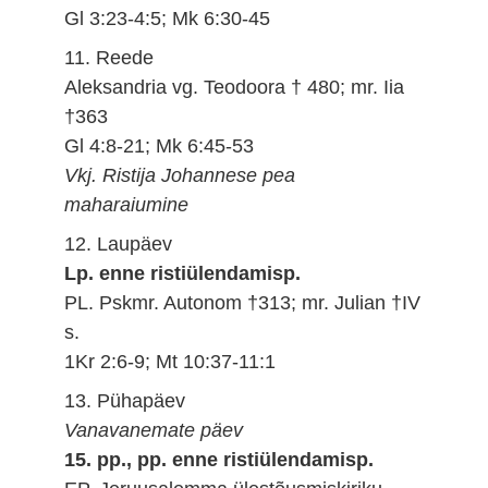
Gl 3:23-4:5; Mk 6:30-45
11. Reede
Aleksandria vg. Teodoora † 480; mr. Iia
†363
Gl 4:8-21; Mk 6:45-53
Vkj. Ristija Johannese pea
maharaiumine
12. Laupäev
Lp. enne ristiülendamisp.
PL. Pskmr. Autonom †313; mr. Julian †IV
s.
1Kr 2:6-9; Mt 10:37-11:1
13. Pühapäev
Vanavanemate päev
15. pp., pp. enne ristiülendamisp.