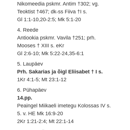
Nikomeedia pskmr. Antim †302; vg.
Teoktist †467; dk-ss Fiiva †I s.
Gl 1:1-10,20-2:5; Mk 5:1-20
4. Reede
Antiookia pskmr. Vavila †251; prh.
Mooses † XIII s. eKr
Gl 2:6-10; Mk 5:22-24,35-6:1
5. Laupäev
Prh. Sakarias ja õigl Eliisabet † I s.
1Kr 4:1-5; Mt 23:1-12
6. Pühapäev
14.pp.
Peaingel Miikaeli imetegu Kolossas IV s.
5. v. HE Mk 16:9-20
2Kr 1:21-2:4; Mt 22:1-14