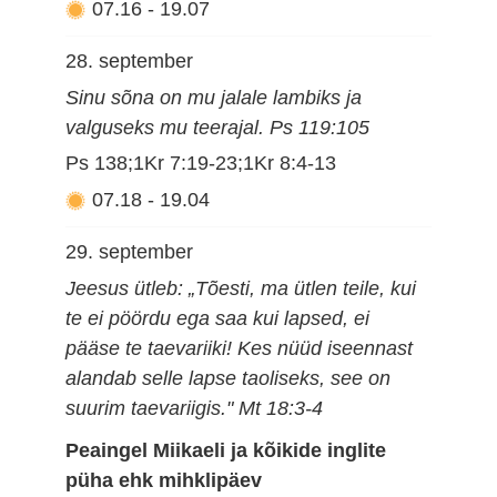
07.16
-
19.07
28. september
Sinu sõna on mu jalale lambiks ja
valguseks mu teerajal. Ps 119:105
Ps 138;1Kr 7:19-23;1Kr 8:4-13
07.18
-
19.04
29. september
Jeesus ütleb: „Tõesti, ma ütlen teile, kui
te ei pöördu ega saa kui lapsed, ei
pääse te taevariiki! Kes nüüd iseennast
alandab selle lapse taoliseks, see on
suurim taevariigis." Mt 18:3-4
Peaingel Miikaeli ja kõikide inglite
püha ehk mihklipäev