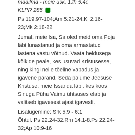
maailma - meie usk. 1Jh 5:4c
KLPR 285
Ps 119:97-104;Am 5:21-24;Kl 2:16-
23;Mk 2:18-22
Jumal, meie Isa, Sa oled meid oma Poja
läbi lunastanud ja oma armastatud
lastena vastu võtnud. Vaata heldusega
kõikide peale, kes usuvad Kristusesse,
ning kingi neile tõeline vabadus ja
igavene pärand. Seda palume Jeesuse
Kristuse, meie Issanda läbi, kes koos
Sinuga Püha Vaimu ühtsuses elab ja
valitseb igavesest ajast igavesti.
Lisalugemine: Srk 5:9 - 6:1
Õhtul: Ps 22:24-32;Rm 14:1-8;Ps 22:24-
32;Ap 10:9-16