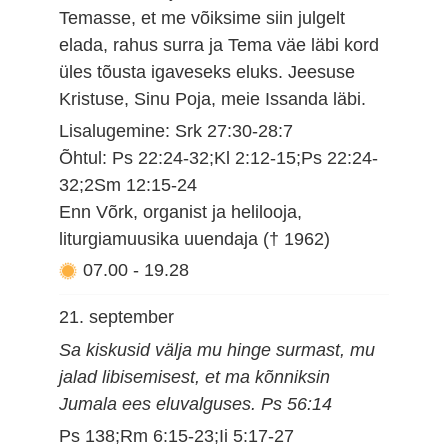
Temasse, et me võiksime siin julgelt
elada, rahus surra ja Tema väe läbi kord
üles tõusta igaveseks eluks. Jeesuse
Kristuse, Sinu Poja, meie Issanda läbi.
Lisalugemine: Srk 27:30-28:7
Õhtul: Ps 22:24-32;Kl 2:12-15;Ps 22:24-
32;2Sm 12:15-24
Enn Võrk, organist ja helilooja,
liturgiamuusika uuendaja († 1962)
07.00
-
19.28
21. september
Sa kiskusid välja mu hinge surmast, mu
jalad libisemisest, et ma kõnniksin
Jumala ees eluvalguses. Ps 56:14
Ps 138;Rm 6:15-23;Ii 5:17-27