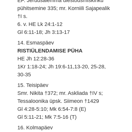
EP. Jeruusalemma ülestõusmiskiriku
pühitsemine 335; mr. Korniili Sajapealik
†I s.
6. v. HE Lk 24:1-12
Gl 6:11-18; Jh 3:13-17
14. Esmaspäev
RISTIÜLENDAMISE PÜHA
HE Jh 12:28-36
1Kr 1:18-24; Jh 19:6-11,13-20, 25-28,
30-35
15. Teisipäev
Smr. Nikita †372; mr. Askliada †IV s;
Tessaloonika üpsk. Siimeon †1429
Gl 4:28-5:10; Mk 6:54-7:8 (E)
Gl 5:11-21; Mk 7:5-16 (T)
16. Kolmapäev