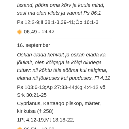
Issand, pööra oma kõrv ja kuule mind,
sest ma olen vilets ja vaene! Ps 86:1
Ps 12:2-9;Ii 38:1-3,39-41;Õp 16:1-3
06.49
-
19.42
16. september
Oskan elada kehvalt ja oskan elada ka
jõukalt, olen kõigega ja kõigi oludega
tuttav: nii kõhtu täis sööma kui nälgima,
elama nii jõukuses kui puuduses. Fl 4:12
Ps 103:6-13;Ap 27:33-44;Kg 4:4-12 või
Srk 30:21-25
Cyprianus, Kartaago piiskop, märter,
kirikuisa († 258)
1Pt 4:12-19;Mt 18:18-22;