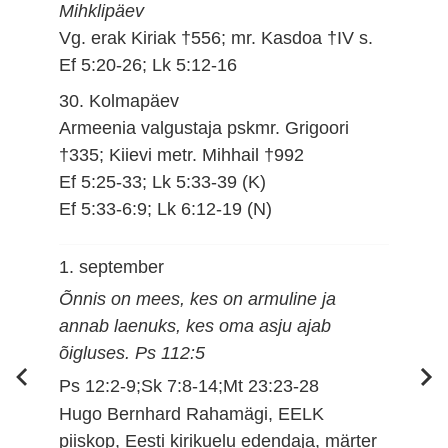
Mihklipäev
Vg. erak Kiriak †556; mr. Kasdoa †IV s.
Ef 5:20-26; Lk 5:12-16
30. Kolmapäev
Armeenia valgustaja pskmr. Grigoori
†335; Kiievi metr. Mihhail †992
Ef 5:25-33; Lk 5:33-39 (K)
Ef 5:33-6:9; Lk 6:12-19 (N)
1. september
Õnnis on mees, kes on armuline ja
annab laenuks, kes oma asju ajab
õigluses. Ps 112:5
Ps 12:2-9;Sk 7:8-14;Mt 23:23-28
Hugo Bernhard Rahamägi, EELK
piiskop, Eesti kirikuelu edendaja, märter