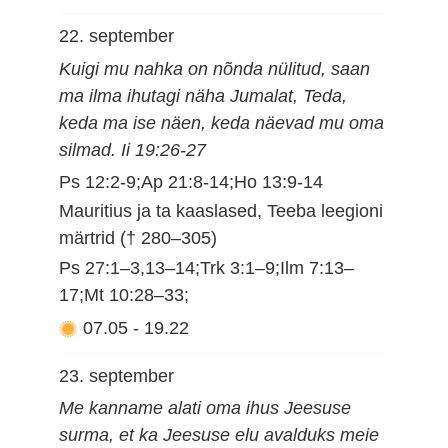
22. september
Kuigi mu nahka on nõnda nülitud, saan
ma ilma ihutagi näha Jumalat, Teda,
keda ma ise näen, keda näevad mu oma
silmad. Ii 19:26-27
Ps 12:2-9;Ap 21:8-14;Ho 13:9-14
Mauritius ja ta kaaslased, Teeba leegioni
märtrid († 280–305)
Ps 27:1–3,13–14;Trk 3:1–9;Ilm 7:13–
17;Mt 10:28–33;
07.05
-
19.22
23. september
Me kanname alati oma ihus Jeesuse
surma, et ka Jeesuse elu avalduks meie