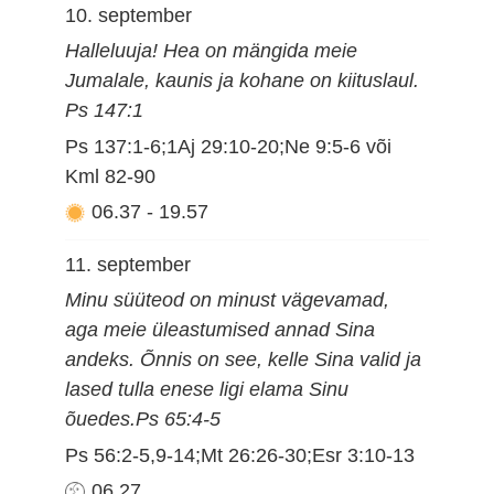
10. september
Halleluuja! Hea on mängida meie
Jumalale, kaunis ja kohane on kiituslaul.
Ps 147:1
Ps 137:1-6;1Aj 29:10-20;Ne 9:5-6 või
Kml 82-90
06.37
-
19.57
11. september
Minu süüteod on minust vägevamad,
aga meie üleastumised annad Sina
andeks. Õnnis on see, kelle Sina valid ja
lased tulla enese ligi elama Sinu
õuedes.Ps 65:4-5
Ps 56:2-5,9-14;Mt 26:26-30;Esr 3:10-13
06.27