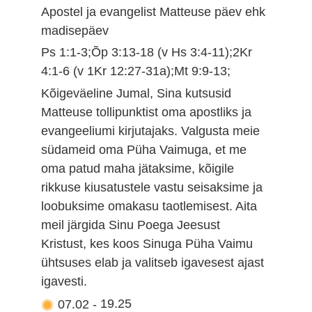
Apostel ja evangelist Matteuse päev ehk
madisepäev
Ps 1:1-3;Õp 3:13-18 (v Hs 3:4-11);2Kr
4:1-6 (v 1Kr 12:27-31a);Mt 9:9-13;
Kõigeväeline Jumal, Sina kutsusid
Matteuse tollipunktist oma apostliks ja
evangeeliumi kirjutajaks. Valgusta meie
südameid oma Püha Vaimuga, et me
oma patud maha jätaksime, kõigile
rikkuse kiusatustele vastu seisaksime ja
loobuksime omakasu taotlemisest. Aita
meil järgida Sinu Poega Jeesust
Kristust, kes koos Sinuga Püha Vaimu
ühtsuses elab ja valitseb igavesest ajast
igavesti.
07.02
-
19.25