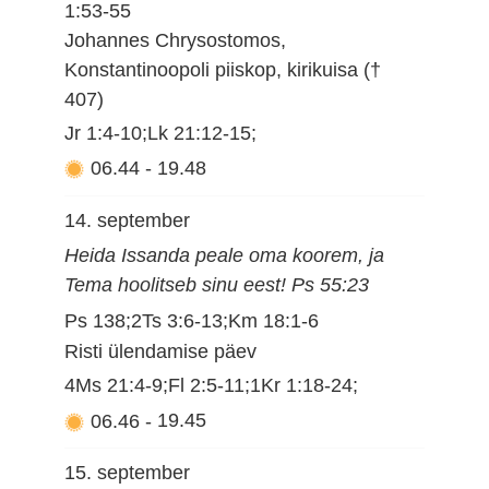
1:53-55
Johannes Chrysostomos,
Konstantinoopoli piiskop, kirikuisa (†
407)
Jr 1:4-10;Lk 21:12-15;
06.44
-
19.48
14. september
Heida Issanda peale oma koorem, ja
Tema hoolitseb sinu eest! Ps 55:23
Ps 138;2Ts 3:6-13;Km 18:1-6
Risti ülendamise päev
4Ms 21:4-9;Fl 2:5-11;1Kr 1:18-24;
06.46
-
19.45
15. september