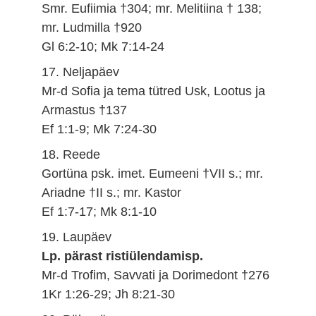
Smr. Eufiimia †304; mr. Melitiina † 138;
mr. Ludmilla †920
Gl 6:2-10; Mk 7:14-24
17. Neljapäev
Mr-d Sofia ja tema tütred Usk, Lootus ja
Armastus †137
Ef 1:1-9; Mk 7:24-30
18. Reede
Gortüna psk. imet. Eumeeni †VII s.; mr.
Ariadne †II s.; mr. Kastor
Ef 1:7-17; Mk 8:1-10
19. Laupäev
Lp. pärast ristiülendamisp.
Mr-d Trofim, Savvati ja Dorimedont †276
1Kr 1:26-29; Jh 8:21-30