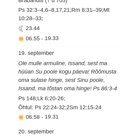
Brabandis († u 705)
Ps 32:3–4,6–8,17,21;Rm 8:31–39;Mt
10:28–33;
23.44
06.55
-
19.33
19. september
Ole mulle armuline, Issand, sest ma
hüüan Su poole kogu päeva! Rõõmusta
oma sulase hinge, sest Sinu poole,
Issand, ma tõstan oma hinge! Ps 86:3-4
Ps 148;Lk 6:20-26;
Õhtul: Ps 22:24-32;2Sm 12:15-24
06.58
-
19.31
20. september