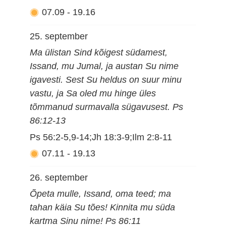
07.09
-
19.16
25. september
Ma ülistan Sind kõigest südamest,
Issand, mu Jumal, ja austan Su nime
igavesti. Sest Su heldus on suur minu
vastu, ja Sa oled mu hinge üles
tõmmanud surmavalla sügavusest. Ps
86:12-13
Ps 56:2-5,9-14;Jh 18:3-9;Ilm 2:8-11
07.11
-
19.13
26. september
Õpeta mulle, Issand, oma teed; ma
tahan käia Su tões! Kinnita mu süda
kartma Sinu nime! Ps 86:11