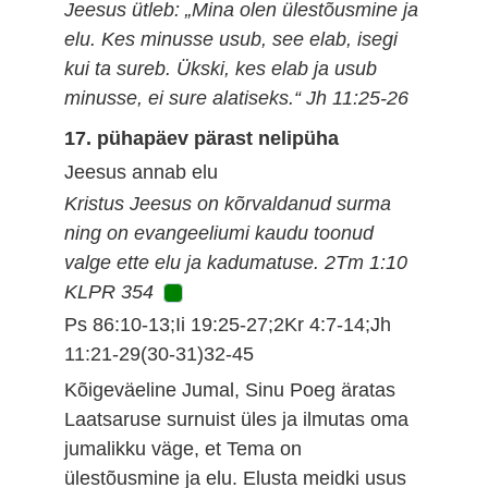
Jeesus ütleb: „Mina olen ülestõusmine ja
elu. Kes minusse usub, see elab, isegi
kui ta sureb. Ükski, kes elab ja usub
minusse, ei sure alatiseks.“ Jh 11:25-26
17. pühapäev pärast nelipüha
Jeesus annab elu
Kristus Jeesus on kõrvaldanud surma
ning on evangeeliumi kaudu toonud
valge ette elu ja kadumatuse. 2Tm 1:10
KLPR 354
Ps 86:10-13;Ii 19:25-27;2Kr 4:7-14;Jh
11:21-29(30-31)32-45
Kõigeväeline Jumal, Sinu Poeg äratas
Laatsaruse surnuist üles ja ilmutas oma
jumalikku väge, et Tema on
ülestõusmine ja elu. Elusta meidki usus