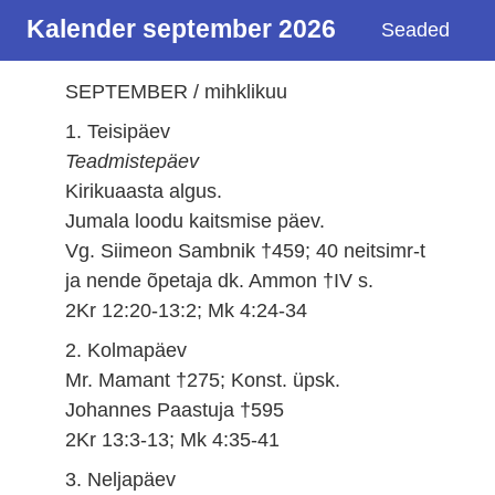
Kalender september 2026
Seaded
SEPTEMBER / mihklikuu
1. Teisipäev
Teadmistepäev
Kirikuaasta algus.
Jumala loodu kaitsmise päev.
Vg. Siimeon Sambnik †459; 40 neitsimr-t
ja nende õpetaja dk. Ammon †IV s.
2Kr 12:20-13:2; Mk 4:24-34
2. Kolmapäev
Mr. Mamant †275; Konst. üpsk.
Johannes Paastuja †595
2Kr 13:3-13; Mk 4:35-41
3. Neljapäev