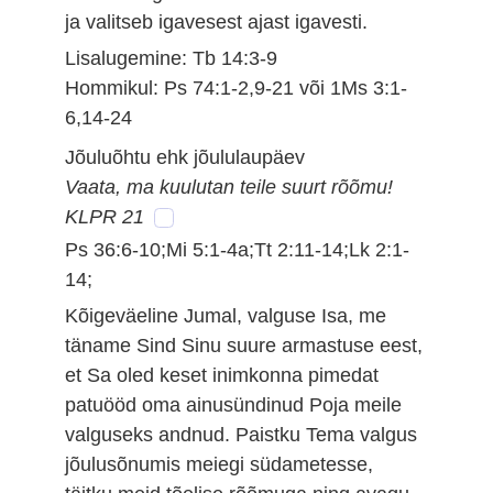
ja valitseb igavesest ajast igavesti.
Lisalugemine: Tb 14:3-9
Hommikul: Ps 74:1-2,9-21 või 1Ms 3:1-
6,14-24
Jõuluõhtu ehk jõululaupäev
Vaata, ma kuulutan teile suurt rõõmu!
KLPR 21
Ps 36:6-10;Mi 5:1-4a;Tt 2:11-14;Lk 2:1-
14;
Kõigeväeline Jumal, valguse Isa, me
täname Sind Sinu suure armastuse eest,
et Sa oled keset inimkonna pimedat
patuööd oma ainusündinud Poja meile
valguseks andnud. Paistku Tema valgus
jõulusõnumis meiegi südametesse,