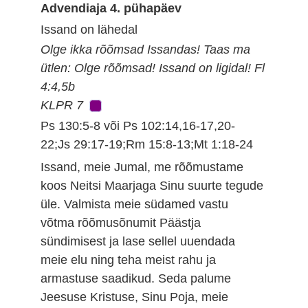
Advendiaja 4. pühapäev
Issand on lähedal
Olge ikka rõõmsad Issandas! Taas ma
ütlen: Olge rõõmsad! Issand on ligidal! Fl
4:4,5b
KLPR 7
Ps 130:5-8 või Ps 102:14,16-17,20-
22;Js 29:17-19;Rm 15:8-13;Mt 1:18-24
Issand, meie Jumal, me rõõmustame
koos Neitsi Maarjaga Sinu suurte tegude
üle. Valmista meie südamed vastu
võtma rõõmusõnumit Päästja
sündimisest ja lase sellel uuendada
meie elu ning teha meist rahu ja
armastuse saadikud. Seda palume
Jeesuse Kristuse, Sinu Poja, meie