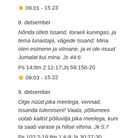
09.01
-
15.23
8. detsember
Nõnda ütleb Issand, Iisraeli kuningas, ja
tema lunastaja, vägede Issand: Mina
olen esimene ja viimane, ja ei ole muud
Jumalat kui mina. Js 44:6
Ps 14;Ilm 2:12-17;Js 59:15b-20
09.03
-
15.22
9. detsember
Olge nüüd pika meelega, vennad,
Issanda tulemiseni! Vaata, põllumees
ootab kallist põlluvilja pika meelega, kuni
ta saab varase ja hilise vihma. Jk 5:7
Ps 102:2-19;Ilm 1:4-8;Js 30:27-30