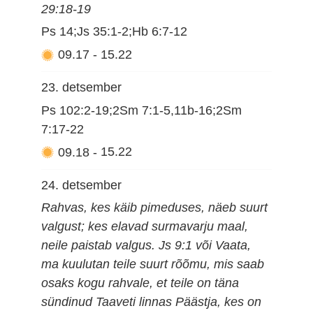
29:18-19
Ps 14;Js 35:1-2;Hb 6:7-12
09.17
-
15.22
23. detsember
Ps 102:2-19;2Sm 7:1-5,11b-16;2Sm
7:17-22
09.18
-
15.22
24. detsember
Rahvas, kes käib pimeduses, näeb suurt
valgust; kes elavad surmavarju maal,
neile paistab valgus. Js 9:1 või Vaata,
ma kuulutan teile suurt rõõmu, mis saab
osaks kogu rahvale, et teile on täna
sündinud Taaveti linnas Päästja, kes on