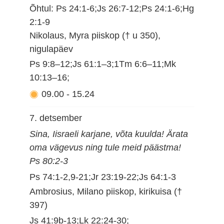
Õhtul: Ps 24:1-6;Js 26:7-12;Ps 24:1-6;Hg
2:1-9
Nikolaus, Myra piiskop († u 350),
nigulapäev
Ps 9:8–12;Js 61:1–3;1Tm 6:6–11;Mk
10:13–16;
09.00
-
15.24
7. detsember
Sina, Iisraeli karjane, võta kuulda! Ärata
oma vägevus ning tule meid päästma!
Ps 80:2-3
Ps 74:1-2,9-21;Jr 23:19-22;Js 64:1-3
Ambrosius, Milano piiskop, kirikuisa (†
397)
Js 41:9b-13;Lk 22:24-30;