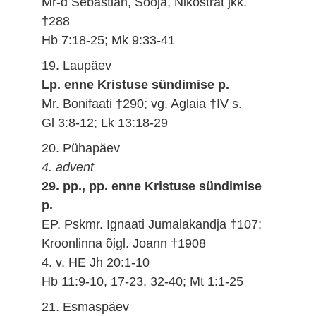
Mr-d Sebastian, Sooja, Nikostrat jkk.
†288
Hb 7:18-25; Mk 9:33-41
19. Laupäev
Lp. enne Kristuse sündimise p.
Mr. Bonifaati †290; vg. Aglaia †IV s.
Gl 3:8-12; Lk 13:18-29
20. Pühapäev
4. advent
29. pp., pp. enne Kristuse sündimise
p.
EP. Pskmr. Ignaati Jumalakandja †107;
Kroonlinna õigl. Joann †1908
4. v. HE Jh 20:1-10
Hb 11:9-10, 17-23, 32-40; Mt 1:1-25
21. Esmaspäev