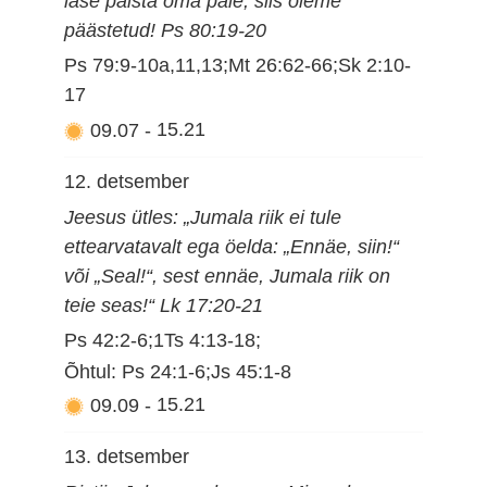
lase paista oma pale, siis oleme
päästetud! Ps 80:19-20
Ps 79:9-10a,11,13;Mt 26:62-66;Sk 2:10-
17
09.07
-
15.21
12. detsember
Jeesus ütles: „Jumala riik ei tule
ettearvatavalt ega öelda: „Ennäe, siin!“
või „Seal!“, sest ennäe, Jumala riik on
teie seas!“ Lk 17:20-21
Ps 42:2-6;1Ts 4:13-18;
Õhtul: Ps 24:1-6;Js 45:1-8
09.09
-
15.21
13. detsember