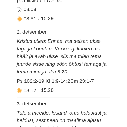
peapiiskop 1972–90
08.08
08.51
-
15.29
2. detsember
Kristus ütleb: Ennäe, ma seisan ukse
taga ja koputan. Kui keegi kuuleb mu
häält ja avab ukse, siis ma tulen tema
juurde sisse ning söön õhtust temaga ja
tema minuga. Ilm 3:20
Ps 102:2-19;Kl 1:9-14;2Sm 23:1-7
08.52
-
15.28
3. detsember
Tuleta meelde, Issand, oma halastust ja
heldust, sest need on maailma ajastu