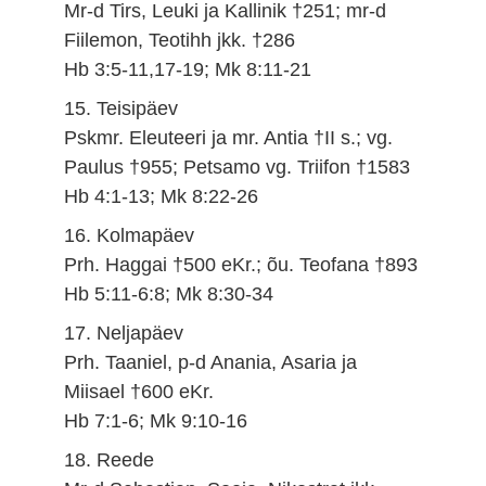
Mr-d Tirs, Leuki ja Kallinik †251; mr-d
Fiilemon, Teotihh jkk. †286
Hb 3:5-11,17-19; Mk 8:11-21
15. Teisipäev
Pskmr. Eleuteeri ja mr. Antia †II s.; vg.
Paulus †955; Petsamo vg. Triifon †1583
Hb 4:1-13; Mk 8:22-26
16. Kolmapäev
Prh. Haggai †500 eKr.; õu. Teofana †893
Hb 5:11-6:8; Mk 8:30-34
17. Neljapäev
Prh. Taaniel, p-d Anania, Asaria ja
Miisael †600 eKr.
Hb 7:1-6; Mk 9:10-16
18. Reede