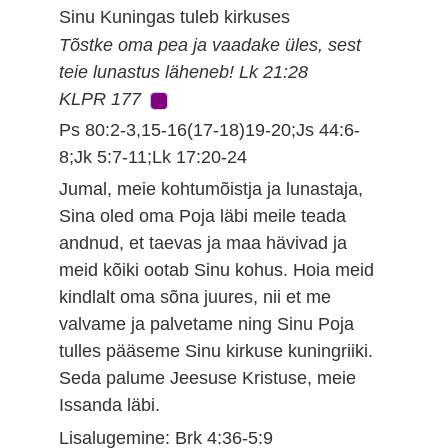
Sinu Kuningas tuleb kirkuses
Tõstke oma pea ja vaadake üles, sest
teie lunastus läheneb! Lk 21:28
KLPR 177
Ps 80:2-3,15-16(17-18)19-20;Js 44:6-
8;Jk 5:7-11;Lk 17:20-24
Jumal, meie kohtumõistja ja lunastaja,
Sina oled oma Poja läbi meile teada
andnud, et taevas ja maa hävivad ja
meid kõiki ootab Sinu kohus. Hoia meid
kindlalt oma sõna juures, nii et me
valvame ja palvetame ning Sinu Poja
tulles pääseme Sinu kirkuse kuningriiki.
Seda palume Jeesuse Kristuse, meie
Issanda läbi.
Lisalugemine: Brk 4:36-5:9