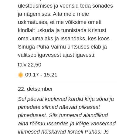
ülestõusmises ja veensid teda sõnades
ja nägemises. Aita meid meie
uskmatuses, et me võiksime ometi
kindlalt uskuda ja tunnistada Kristust
oma Jumalaks ja Issandaks, kes koos
Sinuga Püha Vaimu ühtsuses elab ja
valitseb igavesest ajast igavesti.
talv
22.50
09.17
-
15.21
22. detsember
Sel päeval kuulevad kurdid kirja sõnu ja
pimedate silmad näevad pilkasest
pimedusest. Siis tunnevad alandlikud
aina rõõmu Issandas ja kõige vaesemad
inimesed hõiskavad Iisraeli Pühas. Js