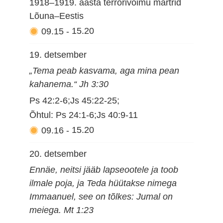
1918–1919. aasta terrorivõimu märtrid
Lõuna–Eestis
09.15
-
15.20
19. detsember
„Tema peab kasvama, aga mina pean
kahanema.“ Jh 3:30
Ps 42:2-6;Js 45:22-25;
Õhtul: Ps 24:1-6;Js 40:9-11
09.16
-
15.20
20. detsember
Ennäe, neitsi jääb lapseootele ja toob
ilmale poja, ja Teda hüütakse nimega
Immaanuel, see on tõlkes: Jumal on
meiega. Mt 1:23