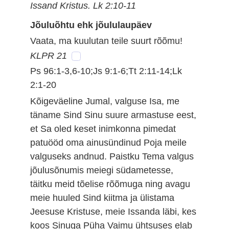
Issand Kristus. Lk 2:10-11
Jõuluõhtu ehk jõululaupäev
Vaata, ma kuulutan teile suurt rõõmu!
KLPR 21
Ps 96:1-3,6-10;Js 9:1-6;Tt 2:11-14;Lk
2:1-20
Kõigeväeline Jumal, valguse Isa, me
täname Sind Sinu suure armastuse eest,
et Sa oled keset inimkonna pimedat
patuööd oma ainusündinud Poja meile
valguseks andnud. Paistku Tema valgus
jõulusõnumis meiegi südametesse,
täitku meid tõelise rõõmuga ning avagu
meie huuled Sind kiitma ja ülistama
Jeesuse Kristuse, meie Issanda läbi, kes
koos Sinuga Püha Vaimu ühtsuses elab