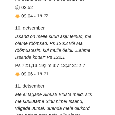
02.52
09.04
-
15.22
10. detsember
Issand on meile suuri asju teinud, me
oleme rõõmsad. Ps 126:3 või Ma
rõõmustasin, kui mulle öeldi: „Lähme
Issanda kotta!“ Ps 122:1
Ps 72:1,13-19;Ilm 3:7-13;Jr 31:2-7
09.06
-
15.21
11. detsember
Me ei tagane Sinust! Elusta meid, siis
me kuulutame Sinu nime! Issand,
vägede Jumal, uuenda meie olukord,