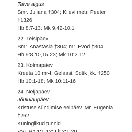
Talve algus
Smr. Juliana †304; Kiievi metr. Peeter
†1326
Hb 8:7-13; Mk 9:42-10:1
22. Teisipäev
Smr. Anastasia †304; mr. Evod †304
Hb 9:8-10,15-23; Mk 10:2-12
23. Kolmapäev
Kreeta 10 mr-t: Gelaasi, Sotik jkk. †250
Hb 10:1-18; Mk 10:11-16
24. Neljapäev
Jõululaupäev
Kristuse sündimise eelpäev. Mr. Eugenia
†262
Kuninglikud tunnid
VSL Hb 1:1-12; Lk 2:1-20