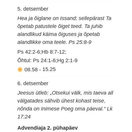
5. detsember
Hea ja õiglane on Issand; sellepärast Ta
õpetab patustele õiget teed. Ta juhib
alandlikud käima õiguses ja õpetab
alandlikke oma teele. Ps 25:8-9
Ps 42:2-6;Hb 8:7-12;
Õhtul: Ps 24:1-6;Hg 2:1-9
08.58
-
15.25
6. detsember
Jeesus ütleb: „Otsekui välk, mis taeva all
välgatades sähvib ühest kohast teise,
nõnda on Inimese Poeg oma päeval.“ Lk
17:24
Advendiaja 2. pühapäev