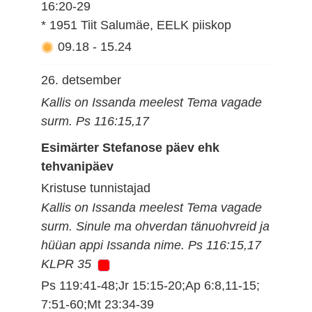
16:20-29
* 1951 Tiit Salumäe, EELK piiskop
09.18
-
15.24
26. detsember
Kallis on Issanda meelest Tema vagade
surm. Ps 116:15,17
Esimärter Stefanose päev ehk
tehvanipäev
Kristuse tunnistajad
Kallis on Issanda meelest Tema vagade
surm. Sinule ma ohverdan tänuohvreid ja
hüüan appi Issanda nime. Ps 116:15,17
KLPR 35
Ps 119:41-48;Jr 15:15-20;Ap 6:8,11-15;
7:51-60;Mt 23:34-39