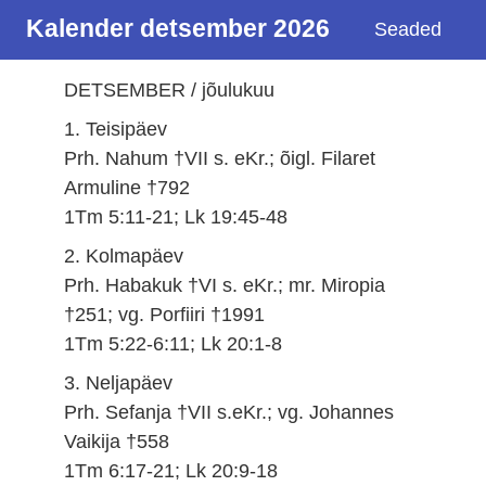
Kalender detsember 2026
Seaded
DETSEMBER / jõulukuu
1. Teisipäev
Prh. Nahum †VII s. eKr.; õigl. Filaret
Armuline †792
1Tm 5:11-21; Lk 19:45-48
2. Kolmapäev
Prh. Habakuk †VI s. eKr.; mr. Miropia
†251; vg. Porfiiri †1991
1Tm 5:22-6:11; Lk 20:1-8
3. Neljapäev
Prh. Sefanja †VII s.eKr.; vg. Johannes
Vaikija †558
1Tm 6:17-21; Lk 20:9-18