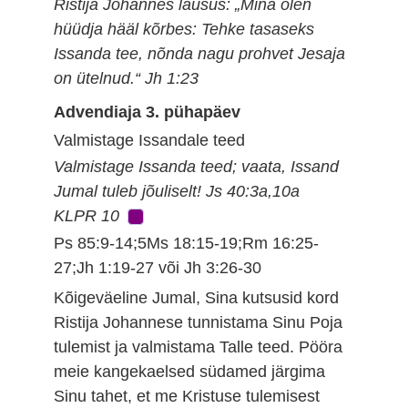
Ristija Johannes lausus: „Mina olen
hüüdja hääl kõrbes: Tehke tasaseks
Issanda tee, nõnda nagu prohvet Jesaja
on ütelnud.“ Jh 1:23
Advendiaja 3. pühapäev
Valmistage Issandale teed
Valmistage Issanda teed; vaata, Issand
Jumal tuleb jõuliselt! Js 40:3a,10a
KLPR 10
Ps 85:9-14;5Ms 18:15-19;Rm 16:25-
27;Jh 1:19-27 või Jh 3:26-30
Kõigeväeline Jumal, Sina kutsusid kord
Ristija Johannese tunnistama Sinu Poja
tulemist ja valmistama Talle teed. Pööra
meie kangekaelsed südamed järgima
Sinu tahet, et me Kristuse tulemisest