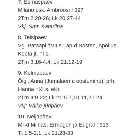
7. Esmaspäev
Milano psk. Ambroosi †397
2Tm 2:20-26; Lk 20:27-44
Vkj. Smr. Katariina
8. Teisipäev
Vg. Pataapi †VII s.; ap-d Sosten, Apollus,
Keefa jt. †I s.
2Tm 3:16-4:4; Lk 21:12-19
9. Kolmapäev
Õigl. Anna (Jumalaema eostumine); prh.
Hanna †XI s. eKr.
2Tm 4:9-22; Lk 21:5-7,10-11,20-24
Vkj: Väike jüripäev
10. Neljapäev
Mr-d Miinas, Ermogen ja Eugraf †313
Tt 1:5-2:1; Lk 21:28-33