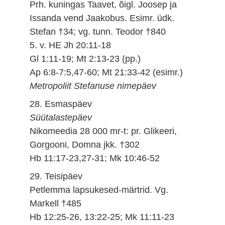
Prh. kuningas Taavet, õigl. Joosep ja
Issanda vend Jaakobus. Esimr. üdk.
Stefan †34; vg. tunn. Teodor †840
5. v. HE Jh 20:11-18
Gl 1:11-19; Mt 2:13-23 (pp.)
Ap 6:8-7:5,47-60; Mt 21:33-42 (esimr.)
Metropoliit Stefanuse nimepäev
28. Esmaspäev
Süütalastepäev
Nikomeedia 28 000 mr-t: pr. Glikeeri,
Gorgooni, Domna jkk. †302
Hb 11:17-23,27-31; Mk 10:46-52
29. Teisipäev
Petlemma lapsukesed-märtrid. Vg.
Markell †485
Hb 12:25-26, 13:22-25; Mk 11:11-23