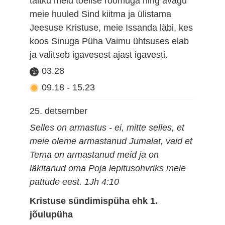
täitku meid tõelise rõõmuga ning avagu
meie huuled Sind kiitma ja ülistama
Jeesuse Kristuse, meie Issanda läbi, kes
koos Sinuga Püha Vaimu ühtsuses elab
ja valitseb igavesest ajast igavesti.
03.28
09.18
-
15.23
25. detsember
Selles on armastus - ei, mitte selles, et
meie oleme armastanud Jumalat, vaid et
Tema on armastanud meid ja on
läkitanud oma Poja lepitusohvriks meie
pattude eest. 1Jh 4:10
Kristuse sündimispüha ehk 1.
jõulupüha