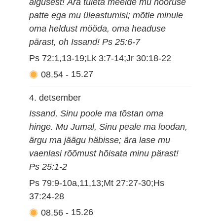
algusest! Ära tuleta meelde mu nooruse
patte ega mu üleastumisi; mõtle minule
oma heldust mööda, oma headuse
pärast, oh Issand! Ps 25:6-7
Ps 72:1,13-19;Lk 3:7-14;Jr 30:18-22
08.54
-
15.27
4. detsember
Issand, Sinu poole ma tõstan oma
hinge. Mu Jumal, Sinu peale ma loodan,
ärgu ma jäägu häbisse; ära lase mu
vaenlasi rõõmust hõisata minu pärast!
Ps 25:1-2
Ps 79:9-10a,11,13;Mt 27:27-30;Hs
37:24-28
08.56
-
15.26