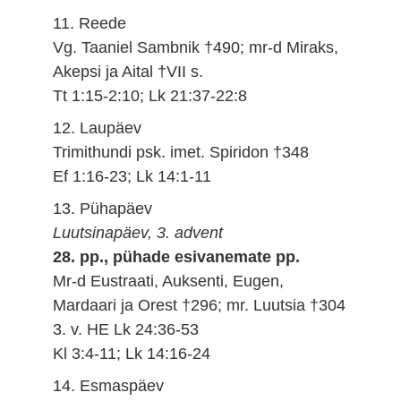
11. Reede
Vg. Taaniel Sambnik †490; mr-d Miraks,
Akepsi ja Aital †VII s.
Tt 1:15-2:10; Lk 21:37-22:8
12. Laupäev
Trimithundi psk. imet. Spiridon †348
Ef 1:16-23; Lk 14:1-11
13. Pühapäev
Luutsinapäev, 3. advent
28. pp., pühade esivanemate pp.
Mr-d Eustraati, Auksenti, Eugen,
Mardaari ja Orest †296; mr. Luutsia †304
3. v. HE Lk 24:36-53
Kl 3:4-11; Lk 14:16-24
14. Esmaspäev