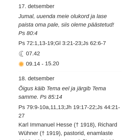
17. detsember
Jumal, uuenda meie olukord ja lase
paista oma pale, siis oleme päästetud!
Ps 80:4
Ps 72:1,13-19;Gl 3:21-23;Js 62:6-7
07.42
09.14
-
15.20
18. detsember
Õigus käib Tema eel ja järgib Tema
samme. Ps 85:14
Ps 79:9-10a,11,13;Jh 19:17-22;Js 44:21-
27
Karl Immanuel Hesse († 1918), Richard
Wühner († 1919), pastorid, enamlaste