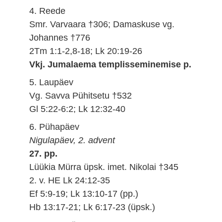
4. Reede
Smr. Varvaara †306; Damaskuse vg.
Johannes †776
2Tm 1:1-2,8-18; Lk 20:19-26
Vkj. Jumalaema templisseminemise p.
5. Laupäev
Vg. Savva Pühitsetu †532
Gl 5:22-6:2; Lk 12:32-40
6. Pühapäev
Nigulapäev, 2. advent
27. pp.
Lüükia Mürra üpsk. imet. Nikolai †345
2. v. HE Lk 24:12-35
Ef 5:9-19; Lk 13:10-17 (pp.)
Hb 13:17-21; Lk 6:17-23 (üpsk.)