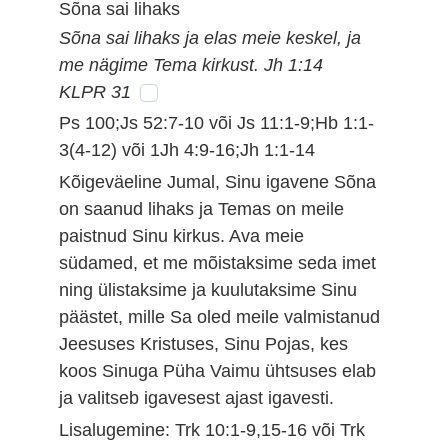
Sõna sai lihaks
Sõna sai lihaks ja elas meie keskel, ja
me nägime Tema kirkust. Jh 1:14
KLPR 31
Ps 100;Js 52:7-10 või Js 11:1-9;Hb 1:1-
3(4-12) või 1Jh 4:9-16;Jh 1:1-14
Kõigeväeline Jumal, Sinu igavene Sõna
on saanud lihaks ja Temas on meile
paistnud Sinu kirkus. Ava meie
südamed, et me mõistaksime seda imet
ning ülistaksime ja kuulutaksime Sinu
päästet, mille Sa oled meile valmistanud
Jeesuses Kristuses, Sinu Pojas, kes
koos Sinuga Püha Vaimu ühtsuses elab
ja valitseb igavesest ajast igavesti.
Lisalugemine: Trk 10:1-9,15-16 või Trk