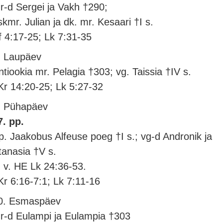
r-d Sergei ja Vakh †290;
skmr. Julian ja dk. mr. Kesaari †I s.
f 4:17-25; Lk 7:31-35
. Laupäev
ntiookia mr. Pelagia †303; vg. Taissia †IV s.
Kr 14:20-25; Lk 5:27-32
. Pühapäev
7. pp.
p. Jaakobus Alfeuse poeg †I s.; vg-d Andronik ja
tanasia †V s.
. v. HE Lk 24:36-53.
Kr 6:16-7:1; Lk 7:11-16
0. Esmaspäev
r-d Eulampi ja Eulampia †303