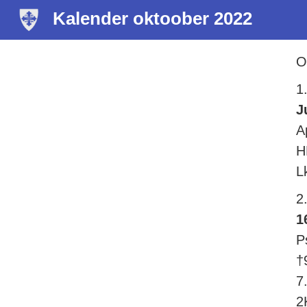
Kalender oktoober 2022
O
1
J
A
H
L
2
1
P
†
7
2