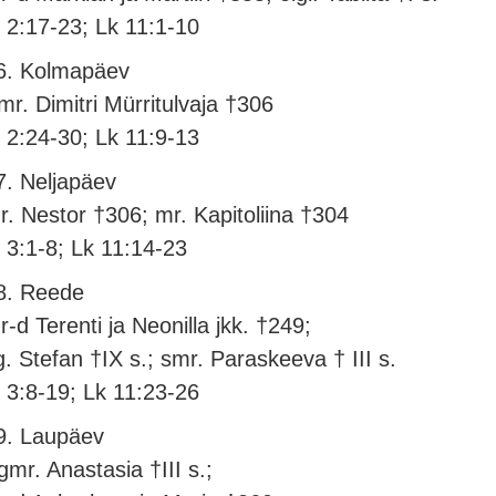
l 2:17-23; Lk 11:1-10
6. Kolmapäev
mr. Dimitri Mürritulvaja †306
l 2:24-30; Lk 11:9-13
7. Neljapäev
r. Nestor †306; mr. Kapitoliina †304
l 3:1-8; Lk 11:14-23
8. Reede
r-d Terenti ja Neonilla jkk. †249;
g. Stefan †IX s.; smr. Paraskeeva † III s.
l 3:8-19; Lk 11:23-26
9. Laupäev
gmr. Anastasia †III s.;