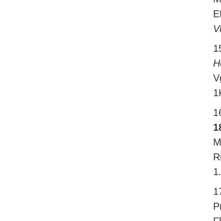
E
V
1
H
V
1
1
1
M
R
1
1
P