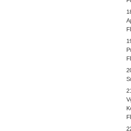
F
1
A
F
1
P
F
2
S
2
V
K
F
2