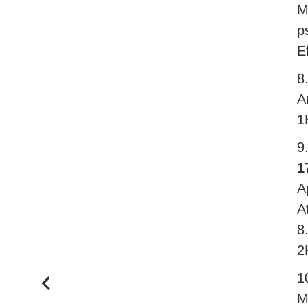
M
p
E
8
A
1
9
1
A
A
8
2
1
M