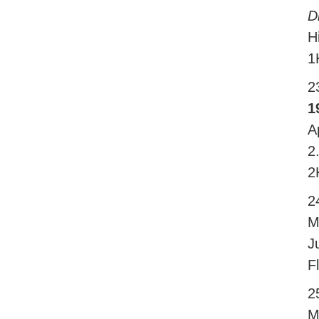
D
H
1
2
1
A
2
2
2
M
J
F
2
M