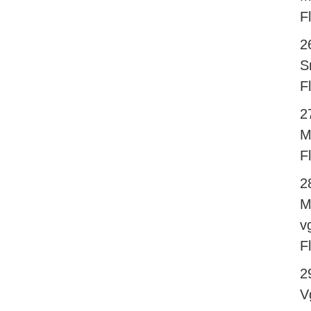
F
2
S
F
2
M
F
2
M
v
F
2
V