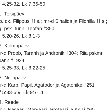
f 4:25-32; Lk 7:36-50
1. Teisipäev
. dk. Filippus †I s.; mr-d Sinaiida ja Filonilla †I s.;
g. psk. tunn. Teofan †850
f 5:20-26; Lk 8:1-3
2. Kolmapäev
r-d Proob, Tarahh ja Andronik †304; Riia pskmr.
oann †1934
f 5:25-33; Lk 8:22-25
3. Neljapäev
r-d Karp, Papil, Agatodor ja Agatonike †251
f 5:33-6:9; Lk 9:7-11
4. Reede
r-d Nasaari, Gervaasi, Protaasi ja Kelsi †60