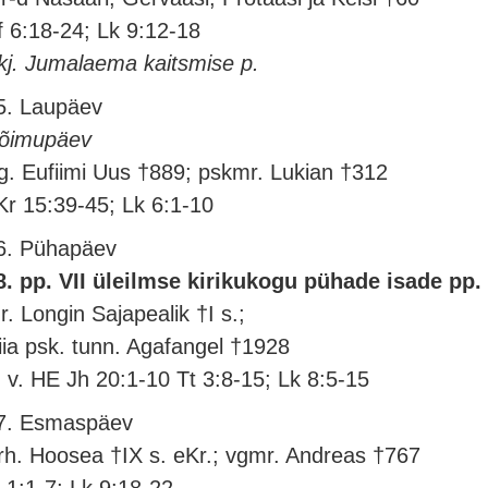
f 6:18-24; Lk 9:12-18
kj. Jumalaema kaitsmise p.
5. Laupäev
õimupäev
g. Eufiimi Uus †889; pskmr. Lukian †312
Kr 15:39-45; Lk 6:1-10
6. Pühapäev
8. pp. VII üleilmse kirikukogu pühade isade pp.
r. Longin Sajapealik †I s.;
iia psk. tunn. Agafangel †1928
. v. HE Jh 20:1-10 Tt 3:8-15; Lk 8:5-15
7. Esmaspäev
rh. Hoosea †IX s. eKr.; vgmr. Andreas †767