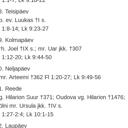
l 1:1-7; Lk 9:18-22
8. Teisipäev
p. ev. Luukas †I s.
l 1:8-14; Lk 9:23-27
9. Kolmapäev
rh. Joel †IX s.; mr. Uar jkk. †307
l 1:12-20; Lk 9:44-50
0. Neljapäev
mr. Arteemi †362 Fl 1:20-27; Lk 9:49-56
1. Reede
g. Hilarion Suur †371; Oudova vg. Hilarion †1476;
ölni mr. Ursula jkk. †IV s.
l 1:27-2:4; Lk 10:1-15
2. Laupäev