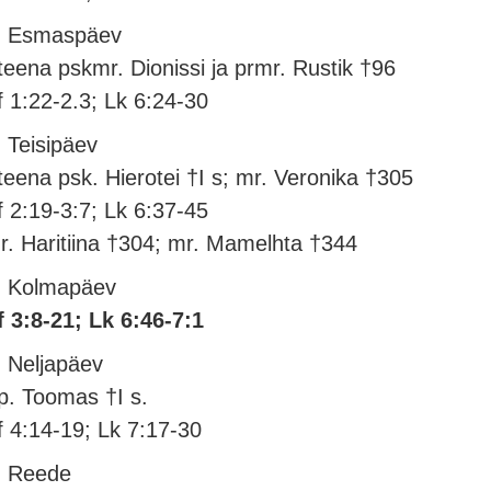
. Esmaspäev
teena pskmr. Dionissi ja prmr. Rustik †96
f 1:22-2.3; Lk 6:24-30
. Teisipäev
teena psk. Hierotei †I s; mr. Veronika †305
f 2:19-3:7; Lk 6:37-45
r. Haritiina †304; mr. Mamelhta †344
. Kolmapäev
f 3:8-21; Lk 6:46-7:1
. Neljapäev
p. Toomas †I s.
f 4:14-19; Lk 7:17-30
. Reede