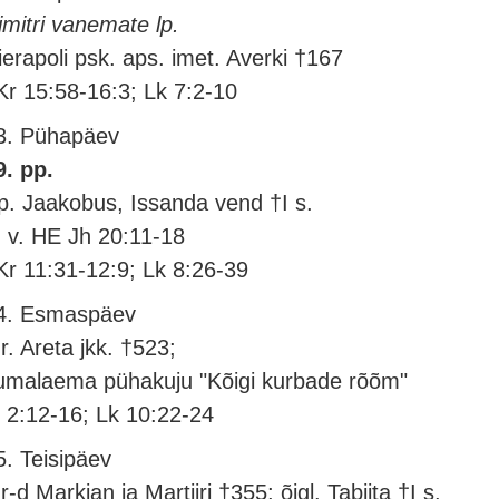
imitri vanemate lp.
ierapoli psk. aps. imet. Averki †167
Kr 15:58-16:3; Lk 7:2-10
3. Pühapäev
9. pp.
p. Jaakobus, Issanda vend †I s.
. v. HE Jh 20:11-18
Kr 11:31-12:9; Lk 8:26-39
4. Esmaspäev
r. Areta jkk. †523;
umalaema pühakuju "Kõigi kurbade rõõm"
l 2:12-16; Lk 10:22-24
5. Teisipäev
r-d Markian ja Martiiri †355; õigl. Tabiita †I s.