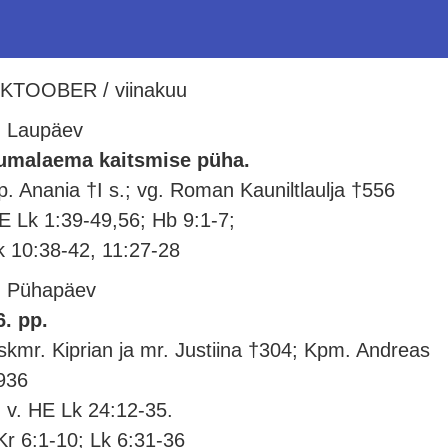
KTOOBER / viinakuu
. Laupäev
umalaema kaitsmise püha.
p. Anania †I s.; vg. Roman Kauniltlaulja †556
E Lk 1:39-49,56; Hb 9:1-7;
k 10:38-42, 11:27-28
. Pühapäev
6. pp.
skmr. Kiprian ja mr. Justiina †304; Kpm. Andreas
936
. v. HE Lk 24:12-35.
Kr 6:1-10; Lk 6:31-36