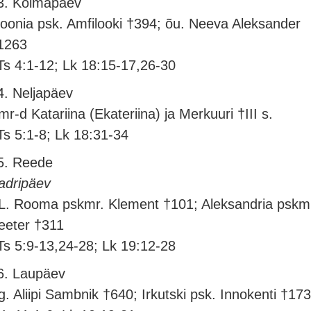
3. Kolmapäev
koonia psk. Amfilooki †394; õu. Neeva Aleksander
1263
Ts 4:1-12; Lk 18:15-17,26-30
4. Neljapäev
mr-d Katariina (Ekateriina) ja Merkuuri †III s.
Ts 5:1-8; Lk 18:31-34
5. Reede
adripäev
L. Rooma pskmr. Klement †101; Aleksandria pskm
eeter †311
Ts 5:9-13,24-28; Lk 19:12-28
6. Laupäev
g. Aliipi Sambnik †640; Irkutski psk. Innokenti †17