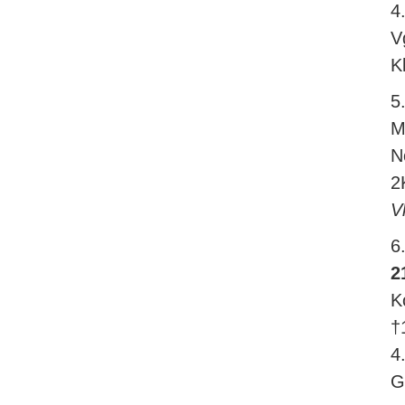
4
V
K
5
M
N
2
V
6
2
K
†
4
G