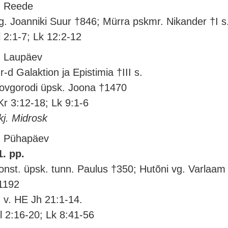
. Reede
g. Joanniki Suur †846; Mürra pskmr. Nikander †I s
l 2:1-7; Lk 12:2-12
. Laupäev
r-d Galaktion ja Epistimia †III s.
ovgorodi üpsk. Joona †1470
Kr 3:12-18; Lk 9:1-6
kj. Midrosk
. Pühapäev
1. pp.
onst. üpsk. tunn. Paulus †350; Hutõni vg. Varlaam
1192
. v. HE Jh 21:1-14.
l 2:16-20; Lk 8:41-56