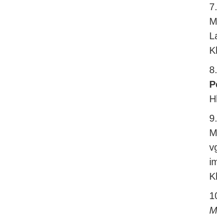
7
M
L
K
8
P
H
9
Mr
v
i
K
1
M