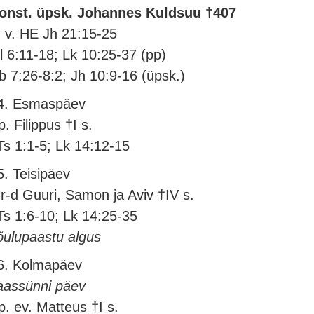
onst. üpsk. Johannes Kuldsuu †407
. v. HE Jh 21:15-25
l 6:11-18; Lk 10:25-37 (pp)
b 7:26-8:2; Jh 10:9-16 (üpsk.)
4. Esmaspäev
p. Filippus †I s.
Ts 1:1-5; Lk 14:12-15
5. Teisipäev
r-d Guuri, Samon ja Aviv †IV s.
Ts 1:6-10; Lk 14:25-35
õulupaastu algus
6. Kolmapäev
aassünni päev
p. ev. Matteus †I s.