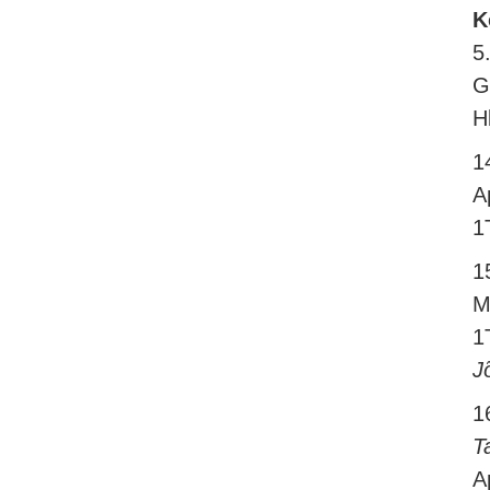
K
5
G
H
1
A
1
1
M
1
J
1
T
A