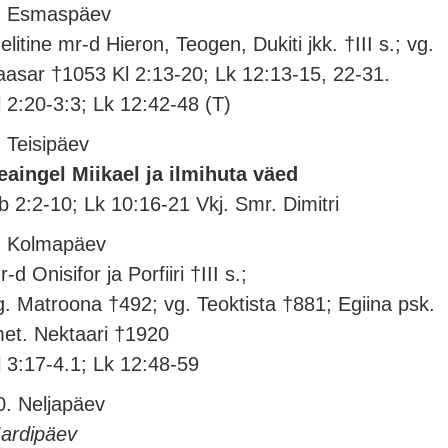
. Esmaspäev
elitine mr-d Hieron, Teogen, Dukiti jkk. †III s.; vg.
aasar †1053 Kl 2:13-20; Lk 12:13-15, 22-31.
l 2:20-3:3; Lk 12:42-48 (T)
. Teisipäev
eaingel Miikael ja ilmihuta väed
b 2:2-10; Lk 10:16-21 Vkj. Smr. Dimitri
. Kolmapäev
-d Onisifor ja Porfiiri †III s.;
g. Matroona †492; vg. Teoktista †881; Egiina psk.
met. Nektaari †1920
l 3:17-4.1; Lk 12:48-59
0. Neljapäev
ardipäev