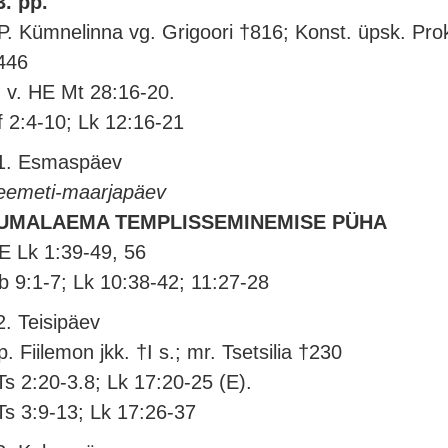
3. pp.
P. Kümnelinna vg. Grigoori †816; Konst. üpsk. Prok
446
. v. HE Mt 28:16-20.
f 2:4-10; Lk 12:16-21
1. Esmaspäev
eemeti-maarjapäev
UMALAEMA TEMPLISSEMINEMISE PÜHA
E Lk 1:39-49, 56
b 9:1-7; Lk 10:38-42; 11:27-28
2. Teisipäev
p. Fiilemon jkk. †I s.; mr. Tsetsilia †230
Ts 2:20-3.8; Lk 17:20-25 (E).
Ts 3:9-13; Lk 17:26-37