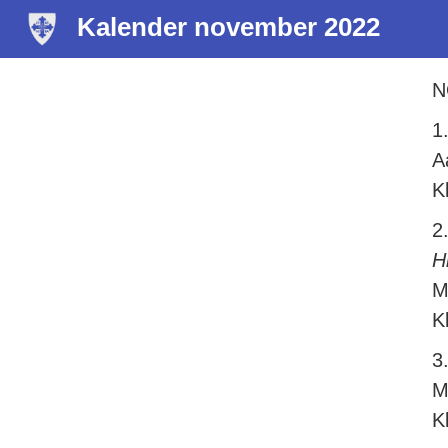
Kalender november 2022
N
1
A
K
2
H
M
K
3
M
K