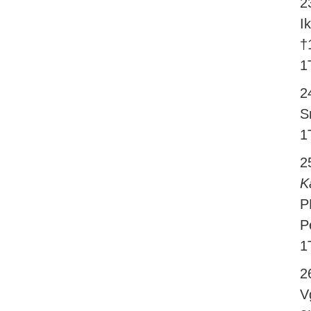
2
I
†
1
2
S
1
2
K
P
P
1
2
V