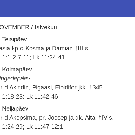
OVEMBER / talvekuu
. Teisipäev
asia kp-d Kosma ja Damian †III s.
l 1:1-2,7-11; Lk 11:34-41
. Kolmapäev
ingedepäev
r-d Akindin, Pigaasi, Elpidifor jkk. †345
l 1:18-23; Lk 11:42-46
. Neljapäev
r-d Akepsima, pr. Joosep ja dk. Aital †IV s.
l 1:24-29; Lk 11:47-12:1