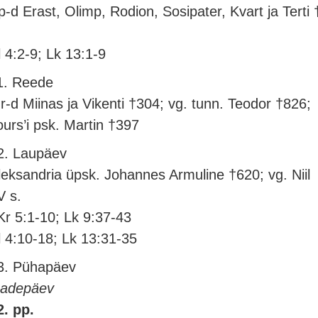
p-d Erast, Olimp, Rodion, Sosipater, Kvart ja Terti 
.
l 4:2-9; Lk 13:1-9
1. Reede
r-d Miinas ja Vikenti †304; vg. tunn. Teodor †826;
ours’i psk. Martin †397
2. Laupäev
leksandria üpsk. Johannes Armuline †620; vg. Niil
V s.
Kr 5:1-10; Lk 9:37-43
l 4:10-18; Lk 13:31-35
3. Pühapäev
sadepäev
2. pp.