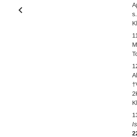
A
s
K
1
M
T
1
A
†
2
K
1
I
2