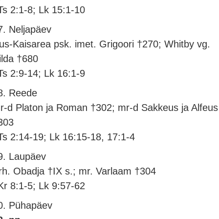
Ts 2:1-8; Lk 15:1-10
7. Neljapäev
us-Kaisarea psk. imet. Grigoori †270; Whitby vg.
ilda †680
Ts 2:9-14; Lk 16:1-9
8. Reede
r-d Platon ja Roman †302; mr-d Sakkeus ja Alfeus
303
Ts 2:14-19; Lk 16:15-18, 17:1-4
9. Laupäev
rh. Obadja †IX s.; mr. Varlaam †304
Kr 8:1-5; Lk 9:57-62
0. Pühapäev