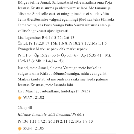
Kõigeväeline Jumal, Sa lunastasid selle maailma oma Poja
Jeesuse Kristuse surma ja ülestõusmise läbi. Me täname ja
ülistame Sind selle eest, et mingi pimedus ei suuda võita
Tema ülestõusmise valgust ega mingi jõud saa teha tühiseks
Tema võitu, kes koos Sinuga Püha Vaimu ühtsuses elab ja
valitseb igavesest ajast igavesti.
Lisalugemine: Brk 1:15-22; 2:6-13
Õhtul: Ps 18:2,8-17;1Ms 1:6-8;Ps 18:2,8-17;1Ms 1:1-5
Evangelist Markuse päev ehk markusepäev
Ps 1:1-3 Õp 15:28–33 (v Õp 3:1–6) Ap 15:35-41 Mk
13:5-13 (v Mk 1:1-4,14-15);
Issand, meie Jumal, ela oma Vaimuga meie keskel ja
valgusta oma Kirikut rõõmusõnumiga, mida evangelist
Markus kuulutab, et me õndsaks saaksime. Seda palume
Jeesuse Kristuse, meie Issanda läbi.
Uku Masing, usuteadlane, luuletaja († 1985)
05.37
-
21.02
26. aprill
Hõisake Jumalale, kõik ilmamaa! Ps 66:1
Ps 136:1,11-17,21-26;1Pt 2:11-12;1Ms 1:9-13
05.34
-
21.05