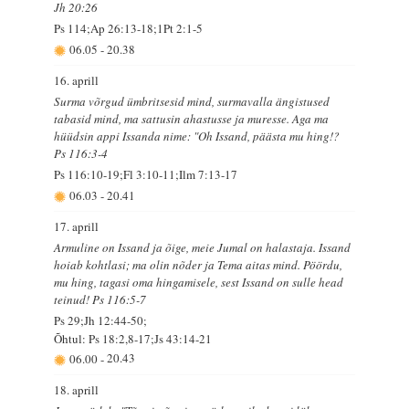
Jh 20:26
Ps 114;Ap 26:13-18;1Pt 2:1-5
06.05
-
20.38
16. aprill
Surma võrgud ümbritsesid mind, surmavalla ängistused
tabasid mind, ma sattusin ahastusse ja muresse. Aga ma
hüüdsin appi Issanda nime: "Oh Issand, päästa mu hing!?
Ps 116:3-4
Ps 116:10-19;Fl 3:10-11;Ilm 7:13-17
06.03
-
20.41
17. aprill
Armuline on Issand ja õige, meie Jumal on halastaja. Issand
hoiab kohtlasi; ma olin nõder ja Tema aitas mind. Pöördu,
mu hing, tagasi oma hingamisele, sest Issand on sulle head
teinud! Ps 116:5-7
Ps 29;Jh 12:44-50;
Õhtul: Ps 18:2,8-17;Js 43:14-21
06.00
-
20.43
18. aprill