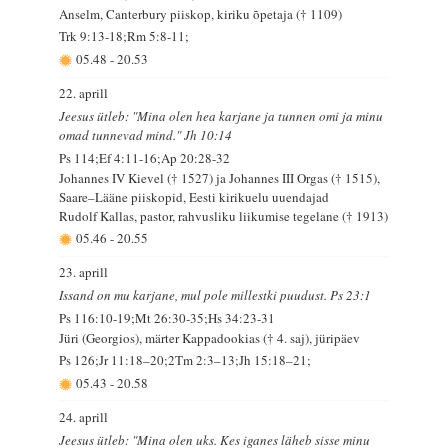
Anselm, Canterbury piiskop, kiriku õpetaja († 1109)
Trk 9:13-18;Rm 5:8-11;
05.48
-
20.53
22. aprill
Jeesus ütleb: "Mina olen hea karjane ja tunnen omi ja minu
omad tunnevad mind." Jh 10:14
Ps 114;Ef 4:11-16;Ap 20:28-32
Johannes IV Kievel († 1527) ja Johannes III Orgas († 1515),
Saare–Lääne piiskopid, Eesti kirikuelu uuendajad
Rudolf Kallas, pastor, rahvusliku liikumise tegelane († 1913)
05.46
-
20.55
23. aprill
Issand on mu karjane, mul pole millestki puudust. Ps 23:1
Ps 116:10-19;Mt 26:30-35;Hs 34:23-31
Jüri (Georgios), märter Kappadookias († 4. saj), jüripäev
Ps 126;Jr 11:18–20;2Tm 2:3–13;Jh 15:18–21;
05.43
-
20.58
24. aprill
Jeesus ütleb: "Mina olen uks. Kes iganes läheb sisse minu