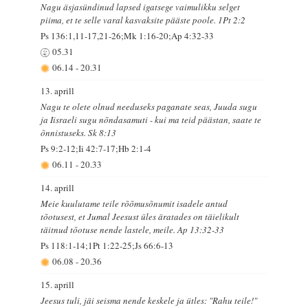
Nagu äsjasündinud lapsed igatsege vaimulikku selget
piima, et te selle varal kasvaksite pääste poole. 1Pt 2:2
Ps 136:1,11-17,21-26;Mk 1:16-20;Ap 4:32-33
05.31
06.14
-
20.31
13. aprill
Nagu te olete olnud needuseks paganate seas, Juuda sugu
ja Iisraeli sugu nõndasamuti - kui ma teid päästan, saate te
õnnistuseks. Sk 8:13
Ps 9:2-12;Ii 42:7-17;Hb 2:1-4
06.11
-
20.33
14. aprill
Meie kuulutame teile rõõmusõnumit isadele antud
tõotusest, et Jumal Jeesust üles äratades on täielikult
täitnud tõotuse nende lastele, meile. Ap 13:32-33
Ps 118:1-14;1Pt 1:22-25;Js 66:6-13
06.08
-
20.36
15. aprill
Jeesus tuli, jäi seisma nende keskele ja ütles: "Rahu teile!"