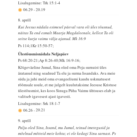
Lisalugemine: Trk 15:1-4
06.29
-
20.19
8. aprill
Kui Jeesus nädala esimesel päeval vara oli üles tõusnud,
näitas Ta end esmalt Maarja Magdaleenale, kellest Ta oli
seitse kurja vaimu välja ajanud. Mk 16:9
Ps 114;1Kr 15:50-57;
Ülestõusmisnädala Neljapäev
Ps 68:20-21;Ap 8:26-40;Mk 16:9-16;
Kõigeväeline Jumal, Sina oled oma Poja surnuist üles
äratanud ning seadnud Ta elu ja surma Issandaks. Ava meie
süda ja juhi meid oma evangeeliumi kaudu uskmatusest
rõõmsale usule, et me julgelt kuulutaksime Jeesuse Kristuse
ülestõusmist, kes koos Sinuga Püha Vaimu ühtsuses elab ja
valitseb igavesest ajast igavesti.
Lisalugemine: Srk 18:1-7
06.26
-
20.21
9. aprill
Palju oled Sina, Issand, mu Jumal, teinud imetegusid ja
mõelnud mõtteid meie kohta; ei ole kedagi Sinu sarnast. Ps