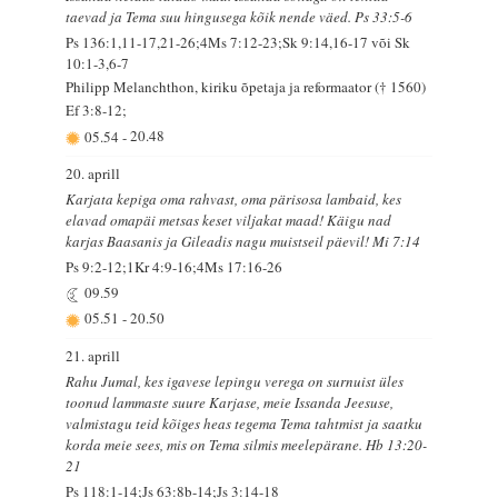
taevad ja Tema suu hingusega kõik nende väed. Ps 33:5-6
Ps 136:1,11-17,21-26;4Ms 7:12-23;Sk 9:14,16-17 või Sk
10:1-3,6-7
Philipp Melanchthon, kiriku õpetaja ja reformaator († 1560)
Ef 3:8-12;
05.54
-
20.48
20. aprill
Karjata kepiga oma rahvast, oma pärisosa lambaid, kes
elavad omapäi metsas keset viljakat maad! Käigu nad
karjas Baasanis ja Gileadis nagu muistseil päevil! Mi 7:14
Ps 9:2-12;1Kr 4:9-16;4Ms 17:16-26
09.59
05.51
-
20.50
21. aprill
Rahu Jumal, kes igavese lepingu verega on surnuist üles
toonud lammaste suure Karjase, meie Issanda Jeesuse,
valmistagu teid kõiges heas tegema Tema tahtmist ja saatku
korda meie sees, mis on Tema silmis meelepärane. Hb 13:20-
21
Ps 118:1-14;Js 63:8b-14;Js 3:14-18