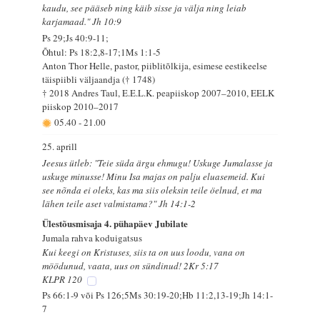
kaudu, see pääseb ning käib sisse ja välja ning leiab
karjamaad." Jh 10:9
Ps 29;Js 40:9-11;
Õhtul: Ps 18:2,8-17;1Ms 1:1-5
Anton Thor Helle, pastor, piiblitõlkija, esimese eestikeelse
täispiibli väljaandja († 1748)
† 2018 Andres Taul, E.E.L.K. peapiiskop 2007–2010, EELK
piiskop 2010–2017
05.40
-
21.00
25. aprill
Jeesus ütleb: "Teie süda ärgu ehmugu! Uskuge Jumalasse ja
uskuge minusse! Minu Isa majas on palju eluasemeid. Kui
see nõnda ei oleks, kas ma siis oleksin teile öelnud, et ma
lähen teile aset valmistama?" Jh 14:1-2
Ülestõusmisaja 4. pühapäev Jubilate
Jumala rahva koduigatsus
Kui keegi on Kristuses, siis ta on uus loodu, vana on
möödunud, vaata, uus on sündinud! 2Kr 5:17
KLPR 120
Ps 66:1-9 või Ps 126;5Ms 30:19-20;Hb 11:2,13-19;Jh 14:1-
7