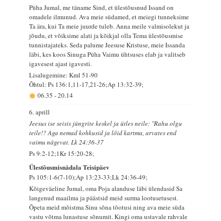
Püha Jumal, me täname Sind, et ülestõusnud Issand on
omadele ilmunud. Ava meie südamed, et meiegi tunneksime
Ta ära, kui Ta meie juurde tuleb. Anna meile valmisolekut ja
jõudu, et võiksime alati ja kõikjal olla Tema ülestõusmise
tunnistajateks. Seda palume Jeesuse Kristuse, meie Issanda
läbi, kes koos Sinuga Püha Vaimu ühtsuses elab ja valitseb
igavesest ajast igavesti.
Lisalugemine: Kml 51-90
Õhtul: Ps 136:1,11-17,21-26;Ap 13:32-39;
06.35
-
20.14
6. aprill
Jeesus ise seisis jüngrite keskel ja ütles neile: "Rahu olgu
teile!? Aga nemad kohkusid ja lõid kartma, arvates end
vaimu nägevat. Lk 24:36-37
Ps 9:2-12;1Kr 15:20-28;
Ülestõusmisnädala Teisipäev
Ps 105:1-6(7-10);Ap 13:23-33;Lk 24:36-49;
Kõigeväeline Jumal, oma Poja alanduse läbi ülendasid Sa
langenud maailma ja päästsid meid surma lootusetusest.
Õpeta meid mõistma Sinu sõna tõotusi ning ava meie süda
vastu võtma lunastuse sõnumit. Kingi oma ustavale rahvale