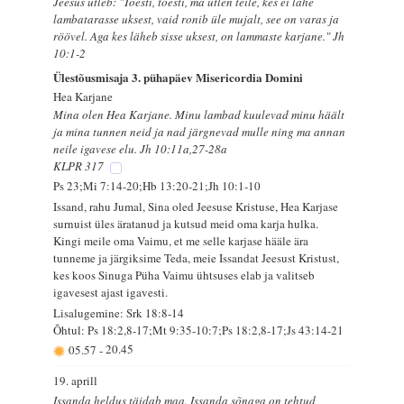
Jeesus ütleb: "Tõesti, tõesti, ma ütlen teile, kes ei lähe
lambatarasse uksest, vaid ronib üle mujalt, see on varas ja
röövel. Aga kes läheb sisse uksest, on lammaste karjane." Jh
10:1-2
Ülestõusmisaja 3. pühapäev Misericordia Domini
Hea Karjane
Mina olen Hea Karjane. Minu lambad kuulevad minu häält
ja mina tunnen neid ja nad järgnevad mulle ning ma annan
neile igavese elu. Jh 10:11a,27-28a
KLPR 317
Ps 23;Mi 7:14-20;Hb 13:20-21;Jh 10:1-10
Issand, rahu Jumal, Sina oled Jeesuse Kristuse, Hea Karjase
surnuist üles äratanud ja kutsud meid oma karja hulka.
Kingi meile oma Vaimu, et me selle karjase hääle ära
tunneme ja järgiksime Teda, meie Issandat Jeesust Kristust,
kes koos Sinuga Püha Vaimu ühtsuses elab ja valitseb
igavesest ajast igavesti.
Lisalugemine: Srk 18:8-14
Õhtul: Ps 18:2,8-17;Mt 9:35-10:7;Ps 18:2,8-17;Js 43:14-21
05.57
-
20.45
19. aprill
Issanda heldus täidab maa. Issanda sõnaga on tehtud