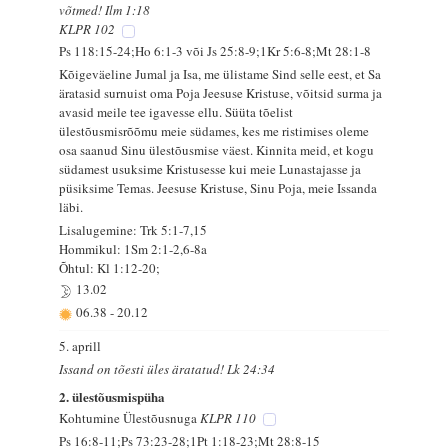
võtmed! Ilm 1:18
KLPR 102
Ps 118:15-24;Ho 6:1-3 või Js 25:8-9;1Kr 5:6-8;Mt 28:1-8
Kõigeväeline Jumal ja Isa, me ülistame Sind selle eest, et Sa
äratasid surnuist oma Poja Jeesuse Kristuse, võitsid surma ja
avasid meile tee igavesse ellu. Süüta tõelist
ülestõusmisrõõmu meie südames, kes me ristimises oleme
osa saanud Sinu ülestõusmise väest. Kinnita meid, et kogu
südamest usuksime Kristusesse kui meie Lunastajasse ja
püsiksime Temas. Jeesuse Kristuse, Sinu Poja, meie Issanda
läbi.
Lisalugemine: Trk 5:1-7,15
Hommikul: 1Sm 2:1-2,6-8a
Õhtul: Kl 1:12-20;
13.02
06.38
-
20.12
5. aprill
Issand on tõesti üles äratatud! Lk 24:34
2. ülestõusmispüha
Kohtumine Ülestõusnuga
KLPR 110
Ps 16:8-11;Ps 73:23-28;1Pt 1:18-23;Mt 28:8-15