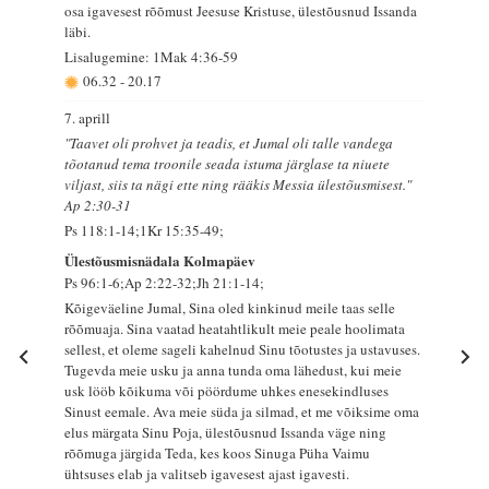
osa igavesest rõõmust Jeesuse Kristuse, ülestõusnud Issanda
läbi.
Lisalugemine: 1Mak 4:36-59
06.32
-
20.17
7. aprill
"Taavet oli prohvet ja teadis, et Jumal oli talle vandega
tõotanud tema troonile seada istuma järglase ta niuete
viljast, siis ta nägi ette ning rääkis Messia ülestõusmisest."
Ap 2:30-31
Ps 118:1-14;1Kr 15:35-49;
Ülestõusmisnädala Kolmapäev
Ps 96:1-6;Ap 2:22-32;Jh 21:1-14;
Kõigeväeline Jumal, Sina oled kinkinud meile taas selle
rõõmuaja. Sina vaatad heatahtlikult meie peale hoolimata
sellest, et oleme sageli kahelnud Sinu tõotustes ja ustavuses.
Tugevda meie usku ja anna tunda oma lähedust, kui meie
usk lööb kõikuma või pöördume uhkes enesekindluses
Sinust eemale. Ava meie süda ja silmad, et me võiksime oma
elus märgata Sinu Poja, ülestõusnud Issanda väge ning
rõõmuga järgida Teda, kes koos Sinuga Püha Vaimu
ühtsuses elab ja valitseb igavesest ajast igavesti.