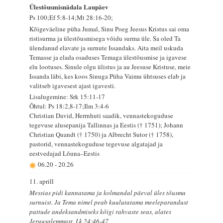
Ülestõusmisnädala Laupäev
Ps 100;Ef 5:8-14;Mt 28:16-20;
Kõigeväeline püha Jumal, Sinu Poeg Jeesus Kristus sai oma
ristisurma ja ülestõusmisega võidu surma üle. Sa oled Ta
ülendanud elavate ja surnute Issandaks. Aita meil uskuda
Temasse ja elada osaduses Temaga ülestõusmise ja igavese
elu lootuses. Sinule olgu ülistus ja au Jeesuse Kristuse, meie
Issanda läbi, kes koos Sinuga Püha Vaimu ühtsuses elab ja
valitseb igavesest ajast igavesti.
Lisalugemine: Srk 15:11-17
Õhtul: Ps 18:2,8-17;Ilm 3:4-6
Christian David, Herrnhuti saadik, vennastekoguduse
tegevuse alusepanija Tallinnas ja Eestis († 1751); Johann
Christian Quandt († 1750) ja Albrecht Sutor († 1758),
pastorid, vennastekoguduse tegevuse algatajad ja
eestvedajad Lõuna–Eestis
06.20
-
20.26
11. aprill
Messias pidi kannatama ja kolmandal päeval üles tõusma
surnuist. Ja Tema nimel peab kuulutatama meeleparandust
pattude andeksandmiseks kõigi rahvaste seas, alates
Jeruusalemmast. Lk 24:46-47