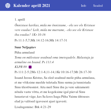
Kalender aprill 2021
Info
Seaded
1. aprill
Õnnistuse karikas, mida me õnnistame, - eks see ole Kristuse
vere osadus? Leib, mida me murrame, - eks see ole Kristuse
ihu osadus? 1Kr 10:16
Ps 11:1-5,7;Mk 14:12-16;Mk 14:17-31
Suur Neljapäev
Püha armulaud
Tema on mälestuse seadnud oma imetegudele. Halastaja ja
armuline on Issand. Ps 111:4
KLPR 89
Ps 111:2-5;2Ms 12:1-8,11-14;1Kr 10:16-17;Mt 26:17-30
Issand Jeesus Kristus, Sa oled seadnud meile püha armulaua,
et me võiksime meelde tuletada Sinu surma ja tunnistada
Sinu ülestõusmist. Aita meil Sinu ihu ja vere sakramenti
nõnda vastu võtta, et me kogeksime igal päeval Sinu
lunastavat väge, kes Sa koos Isaga Püha Vaimu ühtsuses
elad ja valitsed igavesest ajast igavesti.
Lisalugemine: Brk 4:21-29