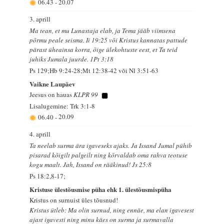
06.43
-
20.07
3. aprill
Ma tean, et mu Lunastaja elab, ja Tema jääb viimsena
põrmu peale seisma. Ii 19:25 või Kristus kannatas pattude
pärast üheainsa korra, õige ülekohtuste eest, et Ta teid
juhiks Jumala juurde. 1Pt 3:18
Ps 129;Hb 9:24-28;Mt 12:38-42 või Nl 3:51-63
Vaikne Laupäev
Jeesus on hauas
KLPR 99
Lisalugemine: Trk 3:1-8
06.40
-
20.09
4. aprill
Ta neelab surma ära igaveseks ajaks. Ja Issand Jumal pühib
pisarad kõigilt palgeilt ning kõrvaldab oma rahva teotuse
kogu maalt. Jah, Issand on rääkinud! Js 25:8
Ps 18:2,8-17;
Kristuse ülestõusmise püha ehk 1. ülestõusmispüha
Kristus on surnuist üles tõusnud!
Kristus ütleb: Ma olin surnud, ning ennäe, ma elan igavesest
ajast igavesti ning minu käes on surma ja surmavalla