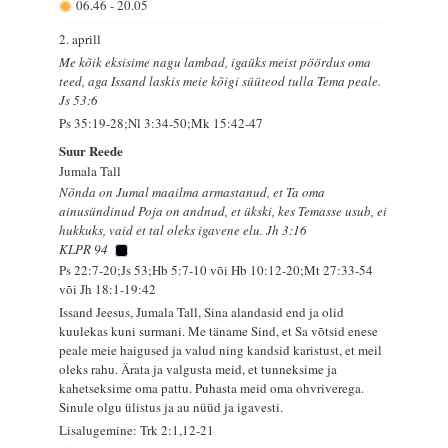
06.46
-
20.05
2. aprill
Me kõik eksisime nagu lambad, igaüks meist pöördus oma
teed, aga Issand laskis meie kõigi süüteod tulla Tema peale.
Js 53:6
Ps 35:19-28;Nl 3:34-50;Mk 15:42-47
Suur Reede
Jumala Tall
Nõnda on Jumal maailma armastanud, et Ta oma
ainusündinud Poja on andnud, et ükski, kes Temasse usub, ei
hukkuks, vaid et tal oleks igavene elu. Jh 3:16
KLPR 94
Ps 22:7-20;Js 53;Hb 5:7-10 või Hb 10:12-20;Mt 27:33-54
või Jh 18:1-19:42
Issand Jeesus, Jumala Tall, Sina alandasid end ja olid
kuulekas kuni surmani. Me täname Sind, et Sa võtsid enese
peale meie haigused ja valud ning kandsid karistust, et meil
oleks rahu. Ärata ja valgusta meid, et tunneksime ja
kahetseksime oma pattu. Puhasta meid oma ohvriverega.
Sinule olgu ülistus ja au nüüd ja igavesti.
Lisalugemine: Trk 2:1,12-21