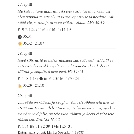
27. aprill
Ma kutsun täna tunnistajaiks teie vastu taeva ja maa: ma
olen pannud su ette elu ja surma, õnnistuse ja needuse. Vali
nüüd elu, et sina ja su sugu võiksite elada. 5Ms 30:19
Ps 9:2-12;Js 11:6-9;1Ms 1:14-19
06.31
05.32
-
21.07
28. aprill
Need kõik surid uskudes, saamata kätte tõotusi, vaid nähes
ja tervitades neid kaugelt. Ja nad tunnistasid end olevat
võõrad ja majalised maa peal. Hb 11:13
Ps 118:1-14;Hb 6:16-20;1Ms 1:20-23
05.29
-
21.10
29. aprill
Teie süda on rõõmus ja keegi ei võta teie rõõmu teilt ära. Jh
16:22 või Jeesus ütleb: "Nüüd on teilgi muretsemist, aga kui
ma näen teid jälle, on teie süda rõõmus ja keegi ei võta teie
rõõmu teilt ära." Jh 16:22
Ps 114;Hb 11:32-39;1Ms 1:24-31
Katariina Sienast, kiriku õpetaja († 1380)