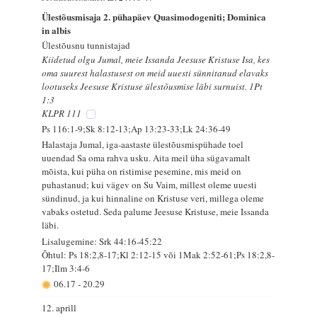
Ülestõusmisaja 2. pühapäev Quasimodogeniti; Dominica
in albis
Ülestõusnu tunnistajad
Kiidetud olgu Jumal, meie Issanda Jeesuse Kristuse Isa, kes
oma suurest halastusest on meid uuesti sünnitanud elavaks
lootuseks Jeesuse Kristuse ülestõusmise läbi surnuist. 1Pt
1:3
KLPR 111
Ps 116:1-9;Sk 8:12-13;Ap 13:23-33;Lk 24:36-49
Halastaja Jumal, iga-aastaste ülestõusmispühade toel
uuendad Sa oma rahva usku. Aita meil üha sügavamalt
mõista, kui püha on ristimise pesemine, mis meid on
puhastanud; kui vägev on Su Vaim, millest oleme uuesti
sündinud, ja kui hinnaline on Kristuse veri, millega oleme
vabaks ostetud. Seda palume Jeesuse Kristuse, meie Issanda
läbi.
Lisalugemine: Srk 44:16-45:22
Õhtul: Ps 18:2,8-17;Kl 2:12-15 või 1Mak 2:52-61;Ps 18:2,8-
17;Ilm 3:4-6
06.17
-
20.29
12. aprill