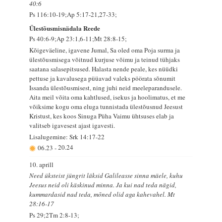
40:6
Ps 116:10-19;Ap 5:17-21,27-33;
Ülestõusmisnädala Reede
Ps 40:6-9;Ap 23:1,6-11;Mt 28:8-15;
Kõigeväeline, igavene Jumal, Sa oled oma Poja surma ja
ülestõusmisega võitnud kurjuse võimu ja teinud tühjaks
saatana salasepitsused. Halasta nende peale, kes nüüdki
pettuse ja kavalusega püüavad valeks pöörata sõnumit
Issanda ülestõusmisest, ning juhi neid meeleparandusele.
Aita meil võita oma kahtlused, isekus ja hoolimatus, et me
võiksime kogu oma eluga tunnistada ülestõusnud Jeesust
Kristust, kes koos Sinuga Püha Vaimu ühtsuses elab ja
valitseb igavesest ajast igavesti.
Lisalugemine: Srk 14:17-22
06.23
-
20.24
10. aprill
Need üksteist jüngrit läksid Galileasse sinna mäele, kuhu
Jeesus neid oli käskinud minna. Ja kui nad teda nägid,
kummardasid nad teda, mõned olid aga kahevahel. Mt
28:16-17
Ps 29;2Tm 2:8-13;