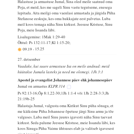
Halastuse ja armastuse Jumal, Sina oled meile saatnud oma
Poja, et meid, kes me sageli Sinu vastu tegutseme, enesega
lepitada. Aita meilgi oma vaenlasi armastada ja järgida Püha
Stefanose eeskuju, kes oma hukkajate eest palvetas. Luba
meil koos temaga näha Sinu kirkust. Jeesuse Kristuse, Sinu
Poja, meie Issanda läbi.
Lisalugemine: 1Mak 1:29-40
Õhtul: Ps 132:11-17;Kl 1:15-20;
09.19
-
15.25
27. detsember
Vaadake, kui suure armastuse Isa on meile andnud: meid
hüütakse Jumala lasteks ja need me olemegi. 1Jh 3:1
Apostel ja evangelist Johannese päev ehk johannesepäev
Jumal on armastus
KLPR 314
Ps 92:13-16;Õp 8:1,22-30;1Jh 1:1-4 või 1Jh 2:28-3:3;Jh
21:19b-25
Halastaja Jumal, valgusta oma Kirikut Sinu püha sõnaga, et
me käiksime Püha Johannese õpetuse järgi Sinu armu ja tõe
valguses. Luba meil Sinu juures igavesti näha Sinu taevast
kirkust. Seda palume Jeesuse Kristuse, meie Issanda läbi, kes
koos Sinuga Püha Vaimu ühtsuses elab ja valitseb igavesest
ajast igavesti.