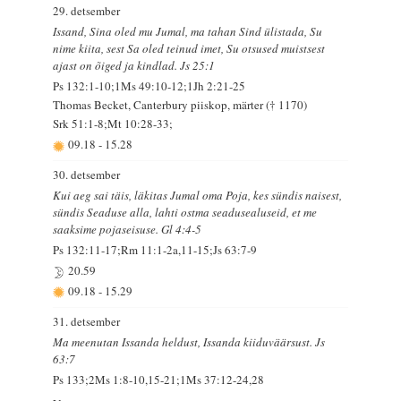
29. detsember
Issand, Sina oled mu Jumal, ma tahan Sind ülistada, Su
nime kiita, sest Sa oled teinud imet, Su otsused muistsest
ajast on õiged ja kindlad. Js 25:1
Ps 132:1-10;1Ms 49:10-12;1Jh 2:21-25
Thomas Becket, Canterbury piiskop, märter († 1170)
Srk 51:1-8;Mt 10:28-33;
09.18
-
15.28
30. detsember
Kui aeg sai täis, läkitas Jumal oma Poja, kes sündis naisest,
sündis Seaduse alla, lahti ostma seadusealuseid, et me
saaksime pojaseisuse. Gl 4:4-5
Ps 132:11-17;Rm 11:1-2a,11-15;Js 63:7-9
20.59
09.18
-
15.29
31. detsember
Ma meenutan Issanda heldust, Issanda kiiduväärsust. Js
63:7
Ps 133;2Ms 1:8-10,15-21;1Ms 37:12-24,28