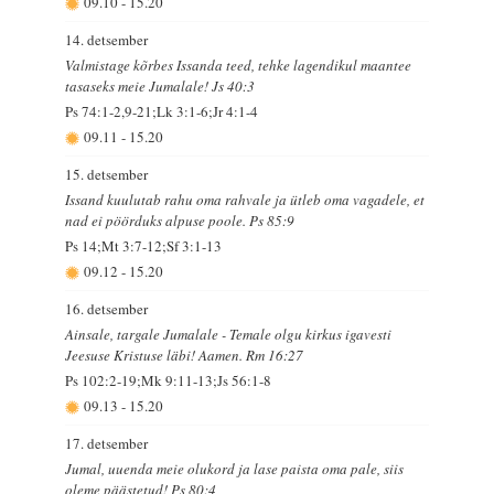
09.10
-
15.20
14. detsember
Valmistage kõrbes Issanda teed, tehke lagendikul maantee
tasaseks meie Jumalale! Js 40:3
Ps 74:1-2,9-21;Lk 3:1-6;Jr 4:1-4
09.11
-
15.20
15. detsember
Issand kuulutab rahu oma rahvale ja ütleb oma vagadele, et
nad ei pöörduks alpuse poole. Ps 85:9
Ps 14;Mt 3:7-12;Sf 3:1-13
09.12
-
15.20
16. detsember
Ainsale, targale Jumalale - Temale olgu kirkus igavesti
Jeesuse Kristuse läbi! Aamen. Rm 16:27
Ps 102:2-19;Mk 9:11-13;Js 56:1-8
09.13
-
15.20
17. detsember
Jumal, uuenda meie olukord ja lase paista oma pale, siis
oleme päästetud! Ps 80:4