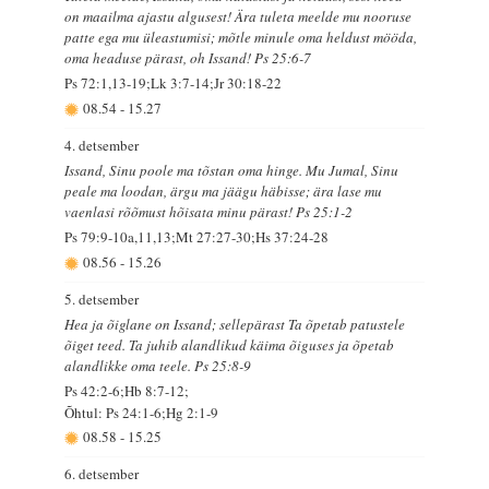
on maailma ajastu algusest! Ära tuleta meelde mu nooruse
patte ega mu üleastumisi; mõtle minule oma heldust mööda,
oma headuse pärast, oh Issand! Ps 25:6-7
Ps 72:1,13-19;Lk 3:7-14;Jr 30:18-22
08.54
-
15.27
4. detsember
Issand, Sinu poole ma tõstan oma hinge. Mu Jumal, Sinu
peale ma loodan, ärgu ma jäägu häbisse; ära lase mu
vaenlasi rõõmust hõisata minu pärast! Ps 25:1-2
Ps 79:9-10a,11,13;Mt 27:27-30;Hs 37:24-28
08.56
-
15.26
5. detsember
Hea ja õiglane on Issand; sellepärast Ta õpetab patustele
õiget teed. Ta juhib alandlikud käima õiguses ja õpetab
alandlikke oma teele. Ps 25:8-9
Ps 42:2-6;Hb 8:7-12;
Õhtul: Ps 24:1-6;Hg 2:1-9
08.58
-
15.25
6. detsember