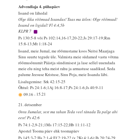
Advendiaja 4. pühapäev
Issand on lähedal
Olge ikka rõõmsad Issandas! Taas ma ütlen: Olge rõõmsad!
Issand on ligidal! Fl 4:4,5b
KLPR 7
Ps 130:5-8 või Ps 102:14,16-17,20-22;Js 29:17-19;Rm
15:8-13;Mt 1:18-24
Issand, meie Jumal, me rõõmustame koos Neitsi Maarjaga
Sinu suurte tegude üle. Valmista meie südamed vastu võtma
rõõmusõnumit Päästja sündimisest ja lase sellel uuendada
meie elu ning teha meist rahu ja armastuse saadikud. Seda
palume Jeesuse Kristuse, Sinu Poja, meie Issanda läbi.
Lisalugemine: Srk 42:15-25
Õhtul: Ps 24:1-6;1Aj 16:8-17;Ps 24:1-6;Js 40:9-11
09.16
-
15.21
21. detsember
Oota Jumalat, sest ma tahan Teda veel tänada Ta palge abi
eest! Ps 42:6
Ps 74:1-2,9-21;1Ms 17:15-22;Hb 11:11-12
Apostel Tooma päev ehk toomapäev
Ps 145:3-7;Ha 2:1-4;Ef 2:19-22 (v 2Kr 4:1-6);Jh 20:24-29