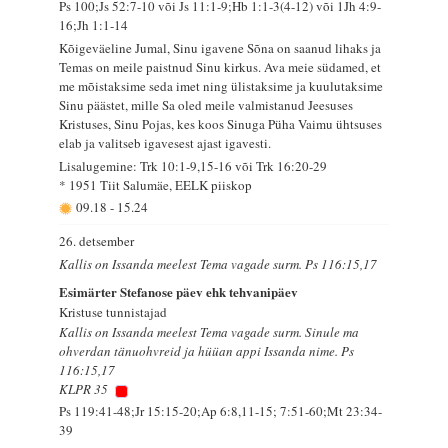
Ps 100;Js 52:7-10 või Js 11:1-9;Hb 1:1-3(4-12) või 1Jh 4:9-
16;Jh 1:1-14
Kõigeväeline Jumal, Sinu igavene Sõna on saanud lihaks ja
Temas on meile paistnud Sinu kirkus. Ava meie südamed, et
me mõistaksime seda imet ning ülistaksime ja kuulutaksime
Sinu päästet, mille Sa oled meile valmistanud Jeesuses
Kristuses, Sinu Pojas, kes koos Sinuga Püha Vaimu ühtsuses
elab ja valitseb igavesest ajast igavesti.
Lisalugemine: Trk 10:1-9,15-16 või Trk 16:20-29
* 1951 Tiit Salumäe, EELK piiskop
09.18
-
15.24
26. detsember
Kallis on Issanda meelest Tema vagade surm. Ps 116:15,17
Esimärter Stefanose päev ehk tehvanipäev
Kristuse tunnistajad
Kallis on Issanda meelest Tema vagade surm. Sinule ma
ohverdan tänuohvreid ja hüüan appi Issanda nime. Ps
116:15,17
KLPR 35
Ps 119:41-48;Jr 15:15-20;Ap 6:8,11-15; 7:51-60;Mt 23:34-
39