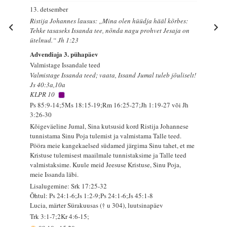
13. detsember
Ristija Johannes lausus: „Mina olen hüüdja hääl kõrbes:
Tehke tasaseks Issanda tee, nõnda nagu prohvet Jesaja on
ütelnud.“ Jh 1:23
Advendiaja 3. pühapäev
Valmistage Issandale teed
Valmistage Issanda teed; vaata, Issand Jumal tuleb jõuliselt!
Js 40:3a,10a
KLPR 10
Ps 85:9-14;5Ms 18:15-19;Rm 16:25-27;Jh 1:19-27 või Jh
3:26-30
Kõigeväeline Jumal, Sina kutsusid kord Ristija Johannese
tunnistama Sinu Poja tulemist ja valmistama Talle teed.
Pööra meie kangekaelsed südamed järgima Sinu tahet, et me
Kristuse tulemisest maailmale tunnistaksime ja Talle teed
valmistaksime. Kuule meid Jeesuse Kristuse, Sinu Poja,
meie Issanda läbi.
Lisalugemine: Srk 17:25-32
Õhtul: Ps 24:1-6;Js 1:2-9;Ps 24:1-6;Js 45:1-8
Lucia, märter Sürakuusas († u 304), luutsinapäev
Trk 3:1-7;2Kr 4:6-15;