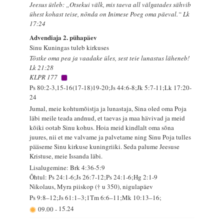
Jeesus ütleb: „Otsekui välk, mis taeva all välgatades sähvib
ühest kohast teise, nõnda on Inimese Poeg oma päeval.“ Lk
17:24
Advendiaja 2. pühapäev
Sinu Kuningas tuleb kirkuses
Tõstke oma pea ja vaadake üles, sest teie lunastus läheneb!
Lk 21:28
KLPR 177
Ps 80:2-3,15-16(17-18)19-20;Js 44:6-8;Jk 5:7-11;Lk 17:20-
24
Jumal, meie kohtumõistja ja lunastaja, Sina oled oma Poja
läbi meile teada andnud, et taevas ja maa hävivad ja meid
kõiki ootab Sinu kohus. Hoia meid kindlalt oma sõna
juures, nii et me valvame ja palvetame ning Sinu Poja tulles
pääseme Sinu kirkuse kuningriiki. Seda palume Jeesuse
Kristuse, meie Issanda läbi.
Lisalugemine: Brk 4:36-5:9
Õhtul: Ps 24:1-6;Js 26:7-12;Ps 24:1-6;Hg 2:1-9
Nikolaus, Myra piiskop († u 350), nigulapäev
Ps 9:8–12;Js 61:1–3;1Tm 6:6–11;Mk 10:13–16;
09.00
-
15.24