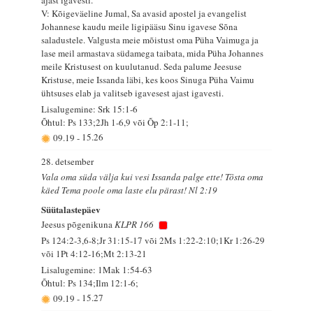
V: Kõigeväeline Jumal, Sa avasid apostel ja evangelist
Johannese kaudu meile ligipääsu Sinu igavese Sõna
saladustele. Valgusta meie mõistust oma Püha Vaimuga ja
lase meil armastava südamega taibata, mida Püha Johannes
meile Kristusest on kuulutanud. Seda palume Jeesuse
Kristuse, meie Issanda läbi, kes koos Sinuga Püha Vaimu
ühtsuses elab ja valitseb igavesest ajast igavesti.
Lisalugemine: Srk 15:1-6
Õhtul: Ps 133;2Jh 1-6,9 või Õp 2:1-11;
09.19
-
15.26
28. detsember
Vala oma süda välja kui vesi Issanda palge ette! Tõsta oma
käed Tema poole oma laste elu pärast! Nl 2:19
Süütalastepäev
Jeesus põgenikuna
KLPR 166
Ps 124:2-3,6-8;Jr 31:15-17 või 2Ms 1:22-2:10;1Kr 1:26-29
või 1Pt 4:12-16;Mt 2:13-21
Lisalugemine: 1Mak 1:54-63
Õhtul: Ps 134;Ilm 12:1-6;
09.19
-
15.27