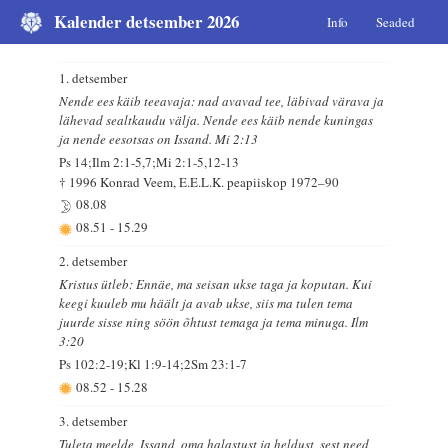
Kalender detsember 2026
Info
Seaded
1. detsember
Nende ees käib teeavaja: nad avavad tee, läbivad värava ja
lähevad sealtkaudu välja. Nende ees käib nende kuningas
ja nende eesotsas on Issand. Mi 2:13
Ps 14;Ilm 2:1-5,7;Mi 2:1-5,12-13
† 1996 Konrad Veem, E.E.L.K. peapiiskop 1972–90
08.08
08.51
-
15.29
2. detsember
Kristus ütleb: Ennäe, ma seisan ukse taga ja koputan. Kui
keegi kuuleb mu häält ja avab ukse, siis ma tulen tema
juurde sisse ning söön õhtust temaga ja tema minuga. Ilm
3:20
Ps 102:2-19;Kl 1:9-14;2Sm 23:1-7
08.52
-
15.28
3. detsember
Tuleta meelde, Issand, oma halastust ja heldust, sest need