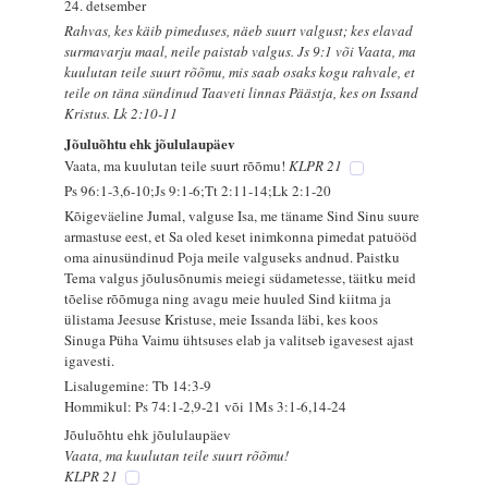
24. detsember
Rahvas, kes käib pimeduses, näeb suurt valgust; kes elavad
surmavarju maal, neile paistab valgus. Js 9:1 või Vaata, ma
kuulutan teile suurt rõõmu, mis saab osaks kogu rahvale, et
teile on täna sündinud Taaveti linnas Päästja, kes on Issand
Kristus. Lk 2:10-11
Jõuluõhtu ehk jõululaupäev
Vaata, ma kuulutan teile suurt rõõmu!
KLPR 21
Ps 96:1-3,6-10;Js 9:1-6;Tt 2:11-14;Lk 2:1-20
Kõigeväeline Jumal, valguse Isa, me täname Sind Sinu suure
armastuse eest, et Sa oled keset inimkonna pimedat patuööd
oma ainusündinud Poja meile valguseks andnud. Paistku
Tema valgus jõulusõnumis meiegi südametesse, täitku meid
tõelise rõõmuga ning avagu meie huuled Sind kiitma ja
ülistama Jeesuse Kristuse, meie Issanda läbi, kes koos
Sinuga Püha Vaimu ühtsuses elab ja valitseb igavesest ajast
igavesti.
Lisalugemine: Tb 14:3-9
Hommikul: Ps 74:1-2,9-21 või 1Ms 3:1-6,14-24
Jõuluõhtu ehk jõululaupäev
Vaata, ma kuulutan teile suurt rõõmu!
KLPR 21