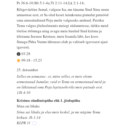
Ps 36:6-10;Mi 5:1-4a;Tt 2:11-14;Lk 2:1-14;
Kõigeväeline Jumal, valguse Isa, me täname Sind Sinu suure
armastuse eest, et Sa oled keset inimkonna pimedat patuööd
oma ainusündinud Poja meile valguseks andnud. Paistku
Tema valgus jõulusõnumis meiegi südametesse, täitku meid
tõelise rõõmuga ning avagu meie huuled Sind kiitma ja
ülistama Jeesuse Kristuse, meie Issanda läbi, kes koos
Sinuga Püha Vaimu ühtsuses elab ja valitseb igavesest ajast
igavesti.
03.28
09.18
-
15.23
25. detsember
Selles on armastus - ei, mitte selles, et meie oleme
armastanud Jumalat, vaid et Tema on armastanud meid ja
on läkitanud oma Poja lepitusohvriks meie pattude eest.
1Jh 4:10
Kristuse sündimispüha ehk 1. jõulupüha
Sõna sai lihaks
Sõna sai lihaks ja elas meie keskel, ja me nägime Tema
kirkust. Jh 1:14
KLPR 31