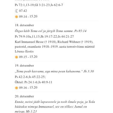
Ps 72:1,13-19;Gl 3:21-23;Js 62:6-7
07.42
09.14
-
15.20
18. detsember
Õigus käib Tema eel ja järgib Tema samme. Ps 85:14
Ps 79:9-10a,11,13;Jh 19:17-22;Js 44:21-27
Karl Immanuel Hesse († 1918), Richard Wühner († 1919),
pastorid, enamlaste 1918–1919. aasta terrorivõimu märtrid
Lõuna–Eestis
09.15
-
15.20
19. detsember
„Tema peab kasvama, aga mina pean kahanema.“ Jh 3:30
Ps 42:2-6;Js 45:22-25;
Õhtul: Ps 24:1-6;Js 40:9-11
09.16
-
15.20
20. detsember
Ennäe, neitsi jääb lapseootele ja toob ilmale poja, ja Teda
hüütakse nimega Immaanuel, see on tõlkes: Jumal on
meiega. Mt 1:23