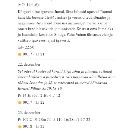
(v Jh 14:1-6);
Kõigeväeline igavene Jumal, Sina lubasid apostel Toomal
kahelda Jeesuse ülestõusmises ja veensid teda sõnades ja
nägemises. Aita meid meie uskmatuses, et me võiksime
ometi kindlalt uskuda ja tunnistada Kristust oma Jumalaks
ja Issandaks, kes koos Sinuga Püha Vaimu ühtsuses elab ja
valitseb igavesest ajast igavesti.
talv
22.50
09.17
-
15.21
22. detsember
Sel päeval kuulevad kurdid kirja sõnu ja pimedate silmad
näevad pilkasest pimedusest. Siis tunnevad alandlikud aina
rõõmu Issandas ja kõige vaesemad inimesed hõiskavad
Iisraeli Pühas. Js 29:18-19
Ps 14;Js 35:1-2;Hb 6:7-12
09.17
-
15.22
23. detsember
Ps 102:2-19;2Sm 7:1-5,11b-16;2Sm 7:17-22
09.18
-
15.22