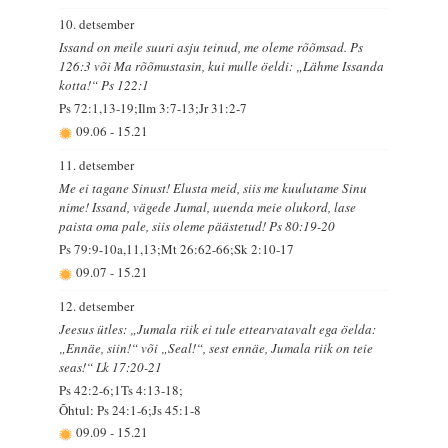
10. detsember
Issand on meile suuri asju teinud, me oleme rõõmsad. Ps
126:3 või Ma rõõmustasin, kui mulle öeldi: „Lähme Issanda
kotta!“ Ps 122:1
Ps 72:1,13-19;Ilm 3:7-13;Jr 31:2-7
09.06
-
15.21
11. detsember
Me ei tagane Sinust! Elusta meid, siis me kuulutame Sinu
nime! Issand, vägede Jumal, uuenda meie olukord, lase
paista oma pale, siis oleme päästetud! Ps 80:19-20
Ps 79:9-10a,11,13;Mt 26:62-66;Sk 2:10-17
09.07
-
15.21
12. detsember
Jeesus ütles: „Jumala riik ei tule ettearvatavalt ega öelda:
„Ennäe, siin!“ või „Seal!“, sest ennäe, Jumala riik on teie
seas!“ Lk 17:20-21
Ps 42:2-6;1Ts 4:13-18;
Õhtul: Ps 24:1-6;Js 45:1-8
09.09
-
15.21