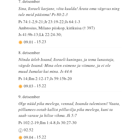
7. detsember
Sina, Iisraeli karjane, võta kuulda! Ärata oma vägevus ning
tule meid päästma! Ps 80:2-3
Ps 74:1-2,9-21;Jr 23:19-22;Js 64:1-3
Ambrosius, Milano piiskop, kirikuisa († 397)
Js 41:9b-13;Lk 22:24-30;
09.01
-
15.23
8. detsember
Nõnda ütleb Issand, Iisraeli kuningas, ja tema lunastaja,
vägede Issand: Mina olen esimene ja viimane, ja ei ole
muud Jumalat kui mina. Js 44:6
Ps 14;Ilm 2:12-17;Js 59:15b-20
09.03
-
15.22
9. detsember
Olge nüüd pika meelega, vennad, Issanda tulemiseni! Vaata,
põllumees ootab kallist põlluvilja pika meelega, kuni ta
saab varase ja hilise vihma. Jk 5:7
Ps 102:2-19;Ilm 1:4-8;Js 30:27-30
02.52
09.04
-
15.22