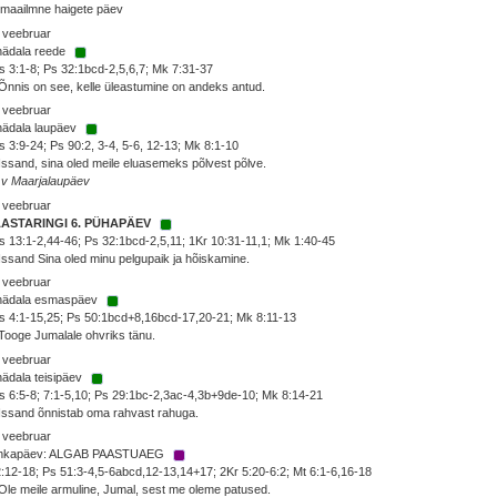
maailmne haigete päev
 veebruar
nädala reede
 3:1-8; Ps 32:1bcd-2,5,6,7; Mk 7:31-37
Õnnis on see, kelle üleastumine on andeks antud.
 veebruar
nädala laupäev
 3:9-24; Ps 90:2, 3-4, 5-6, 12-13; Mk 8:1-10
Issand, sina oled meile eluasemeks põlvest põlve.
 v Maarjalaupäev
 veebruar
AASTARINGI 6. PÜHAPÄEV
 13:1-2,44-46; Ps 32:1bcd-2,5,11; 1Kr 10:31-11,1; Mk 1:40-45
Issand Sina oled minu pelgupaik ja hõiskamine.
 veebruar
 nädala esmaspäev
 4:1-15,25; Ps 50:1bcd+8,16bcd-17,20-21; Mk 8:11-13
Tooge Jumalale ohvriks tänu.
 veebruar
nädala teisipäev
 6:5-8; 7:1-5,10; Ps 29:1bc-2,3ac-4,3b+9de-10; Mk 8:14-21
Issand õnnistab oma rahvast rahuga.
 veebruar
hkapäev: ALGAB PAASTUAEG
2:12-18; Ps 51:3-4,5-6abcd,12-13,14+17; 2Kr 5:20-6:2; Mt 6:1-6,16-18
Ole meile armuline, Jumal, sest me oleme patused.