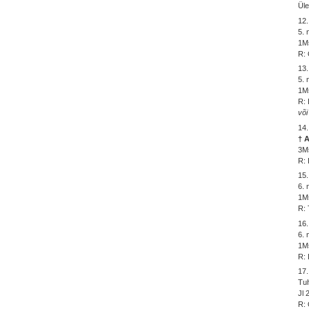
Üle
12.
5. 
1Ms
R: 
13.
5. 
1Ms
R: 
või
14.
† 
3Ms
R: 
15.
6.
1Ms
R: 
16.
6. 
1Ms
R: 
17.
Tu
Jl 
R: 