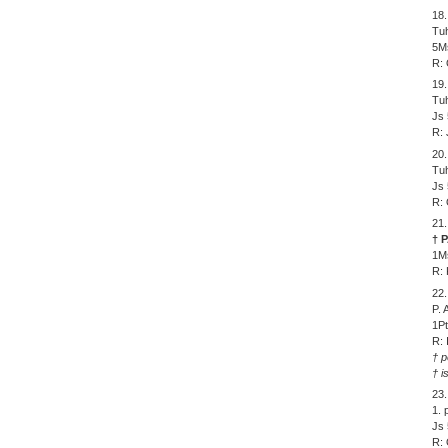
18.
Tu
5Ms
R: 
19.
Tu
Js 
R: 
20.
Tu
Js 
R: 
21.
† 
1Ms
R: 
22.
P.
1Pt
R: 
† p
† i
23.
1. 
Js 
R: 