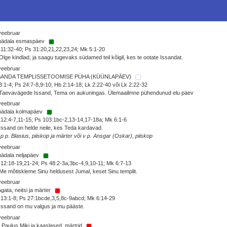
veebruar
 nädala esmaspäev
11:32-40; Ps 31:20,21,22,23,24; Mk 5:1-20
Olge kindlad, ja saagu tugevaks südamed teil kõigil, kes te ootate Issandat.
veebruar
SANDA TEMPLISSETOOMISE PÜHA (KÜÜNLAPÄEV)
3:1-4; Ps 24:7-8,9-10; Hb 2:14-18; Lk 2:22-40 või Lk 2:22-32
 Taevavägede Issand, Tema on aukuningas. Ülemaailmne pühendunud elu päev
veebruar
 nädala kolmapäev
12:4-7,11-15; Ps 103:1bc-2,13-14,17-18a; Mk 6:1-6
Issand on helde neile, kes Teda kardavad.
 p p. Blasius, piiskop ja märter või v p. Ansgar (Oskar), piiskop
veebruar
nädala neljapäev
12:18-19,21-24; Ps 48:2-3a,3bc-4,9,10-11; Mk 6:7-13
Me mõtiskleme Sinu heldusest Jumal, keset Sinu templit.
veebruar
Agata, neitsi ja märter
13:1-8; Ps 27:1bcde,3,5,8c-9abcd; Mk 6:14-29
Issand on mu valgus ja mu pääste.
veebruar
 Paulus Miki ja kaaslased, märtrid