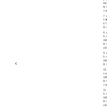
Hb 
R: 
† i
7. 
† 
Ii 
R: 
8. 
5.
1Ms
R: 
või
9. 
5. 
1Ms
R: 
10.
v p
1Ms
R: 
† i
11.
5. 
1Ms
R: 
või