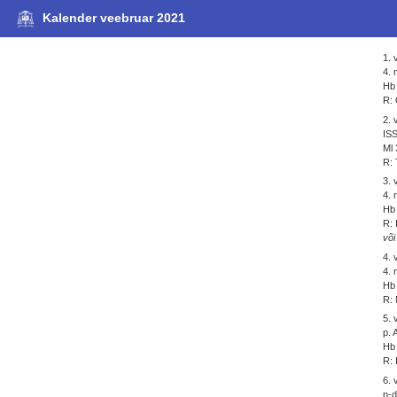
Kalender veebruar 2021
1. 
4.
Hb 
R: 
2. 
IS
Ml 
R:
3. 
4.
Hb 
R: 
või
4. 
4. 
Hb 
R: 
5. 
p. 
Hb 
R: 
6. 
p-d