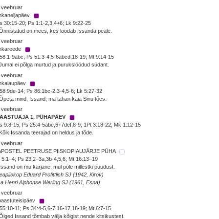
 veebruar
hkaneljapäev
 30:15-20; Ps 1:1-2,3,4+6; Lk 9:22-25
Õnnistatud on mees, kes loodab Issanda peale.
 veebruar
hkareede
58:1-9abc; Ps 51:3-4,5-6abcd,18-19; Mt 9:14-15
Jumal ei põlga murtud ja purukslöödud südant.
 veebruar
hkalaupäev
58:9de-14; Ps 86:1bc-2,3-4,5-6; Lk 5:27-32
Õpeta mind, Issand, ma tahan käia Sinu tões.
 veebruar
PAASTUAJA 1. PÜHAPÄEV
 9:8-15; Ps 25:4-5abc,6+7def,8-9, 1Pt 3:18-22; Mk 1:12-15
Kõik Issanda teerajad on heldus ja tõde.
 veebruar
 APOSTEL PEETRUSE PIISKOPIAUJÄRJE PÜHA
 5:1–4; Ps 23:2–3a,3b-4,5,6; Mt 16:13–19
Issand on mu karjane, mul pole millestki puudust.
eapiiskop Eduard Profittlich SJ (1942, Kirov)
sa Henri Alphonse Werling SJ (1961, Esna)
 veebruar
paastuteisipäev
55:10-11; Ps 34:4-5,6-7,16-17,18-19; Mt 6:7-15
Õiged Issand tõmbab välja kõigist nende kitsikustest.