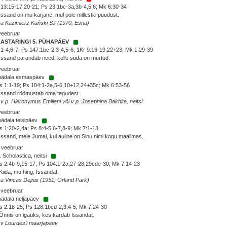
13:15-17,20-21; Ps 23:1bc-3a,3b-4,5,6; Mk 6:30-34
Issand on mu karjane, mul pole millestki puudust.
sa Kazimierz Kański SJ (1970, Esna)
veebruar
AASTARINGI 5. PÜHAPÄEV
7:1-4,6-7; Ps 147:1bc-2,3-4,5-6; 1Kr 9:16-19,22+23; Mk 1:29-39
Issand parandab need, kelle süda on murtud.
veebruar
 nädala esmaspäev
 1:1-19; Ps 104:1-2a,5-6,10+12,24+35c; Mk 6:53-56
Issand rõõmustab oma tegudest.
 v p. Hieronymus Emiliani või v p. Josephina Bakhita, neitsi
veebruar
nädala teisipäev
 1:20-2,4a; Ps 8:4-5,6-7,8-9; Mk 7:1-13
Issand, meie Jumal, kui auline on Sinu nimi kogu maailmas.
 veebruar
. Scholastica, neitsi
 2:4b-9,15-17; Ps 104:1-2a,27-28,29cde-30; Mk 7:14-23
Kiida, mu hing, Issandat.
sa Vincas Dejnis (1951, Orland Park)
 veebruar
nädala neljapäev
 2:18-25; Ps 128:1bcd-2,3,4-5; Mk 7:24-30
Õnnis on igaüks, kes kardab Issandat.
 v Lourdes’i maarjapäev