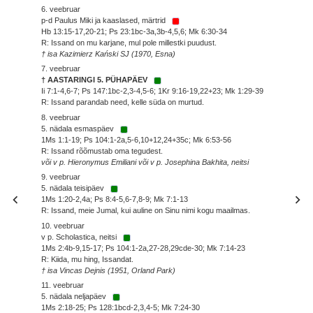
6. veebruar
p-d Paulus Miki ja kaaslased, märtrid
Hb 13:15-17,20-21; Ps 23:1bc-3a,3b-4,5,6; Mk 6:30-34
R: Issand on mu karjane, mul pole millestki puudust.
† isa Kazimierz Kański SJ (1970, Esna)
7. veebruar
† AASTARINGI 5. PÜHAPÄEV
Ii 7:1-4,6-7; Ps 147:1bc-2,3-4,5-6; 1Kr 9:16-19,22+23; Mk 1:29-39
R: Issand parandab need, kelle süda on murtud.
8. veebruar
5. nädala esmaspäev
1Ms 1:1-19; Ps 104:1-2a,5-6,10+12,24+35c; Mk 6:53-56
R: Issand rõõmustab oma tegudest.
või v p. Hieronymus Emiliani või v p. Josephina Bakhita, neitsi
9. veebruar
5. nädala teisipäev
1Ms 1:20-2,4a; Ps 8:4-5,6-7,8-9; Mk 7:1-13
R: Issand, meie Jumal, kui auline on Sinu nimi kogu maailmas.
10. veebruar
v p. Scholastica, neitsi
1Ms 2:4b-9,15-17; Ps 104:1-2a,27-28,29cde-30; Mk 7:14-23
R: Kiida, mu hing, Issandat.
† isa Vincas Dejnis (1951, Orland Park)
11. veebruar
5. nädala neljapäev
1Ms 2:18-25; Ps 128:1bcd-2,3,4-5; Mk 7:24-30