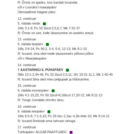
R: Õnnis on igaüks, kes kardab Issandat.
või v Lourdes’i maarjapäev
Ülemaailmne haigete päev
12. veebruar
5. nädala reede
1Ms 3:1-8; Ps 32:1bcd-2,5,6,7; Mk 7:31-37
R: Õnnis on see, kelle üleastumine on andeks antud.
13. veebruar
5. nädala laupäev
1Ms 3:9-24; Ps 90:2, 3-4, 5-6, 12-13; Mk 8:1-10
R: Issand, sina oled meile eluasemeks põlvest põlve.
või v Maarjalaupäev
14. veebruar
† AASTARINGI 6. PÜHAPÄEV
3Ms 13:1-2,44-46; Ps 32:1bcd-2,5,11; 1Kr 10:31-11,1; Mk 1:40-45
R: Issand Sina oled minu pelgupaik ja hõiskamine.
15. veebruar
6. nädala esmaspäev
1Ms 4:1-15,25; Ps 50:1bcd+8,16bcd-17,20-21; Mk 8:11-13
R: Tooge Jumalale ohvriks tänu.
16. veebruar
6. nädala teisipäev
1Ms 6:5-8; 7:1-5,10; Ps 29:1bc-2,3ac-4,3b+9de-10; Mk 8:14-21
R: Issand õnnistab oma rahvast rahuga.
17. veebruar
Tuhkapäev: ALGAB PAASTUAEG