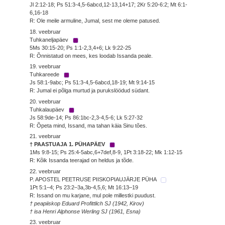
Jl 2:12-18; Ps 51:3-4,5-6abcd,12-13,14+17; 2Kr 5:20-6:2; Mt 6:1-
6,16-18
R: Ole meile armuline, Jumal, sest me oleme patused.
18. veebruar
Tuhkaneljapäev
5Ms 30:15-20; Ps 1:1-2,3,4+6; Lk 9:22-25
R: Õnnistatud on mees, kes loodab Issanda peale.
19. veebruar
Tuhkareede
Js 58:1-9abc; Ps 51:3-4,5-6abcd,18-19; Mt 9:14-15
R: Jumal ei põlga murtud ja purukslöödud südant.
20. veebruar
Tuhkalaupäev
Js 58:9de-14; Ps 86:1bc-2,3-4,5-6; Lk 5:27-32
R: Õpeta mind, Issand, ma tahan käia Sinu tões.
21. veebruar
† PAASTUAJA 1. PÜHAPÄEV
1Ms 9:8-15; Ps 25:4-5abc,6+7def,8-9, 1Pt 3:18-22; Mk 1:12-15
R: Kõik Issanda teerajad on heldus ja tõde.
22. veebruar
P. APOSTEL PEETRUSE PIISKOPIAUJÄRJE PÜHA
1Pt 5:1–4; Ps 23:2–3a,3b-4,5,6; Mt 16:13–19
R: Issand on mu karjane, mul pole millestki puudust.
† peapiiskop Eduard Profittlich SJ (1942, Kirov)
† isa Henri Alphonse Werling SJ (1961, Esna)
23. veebruar