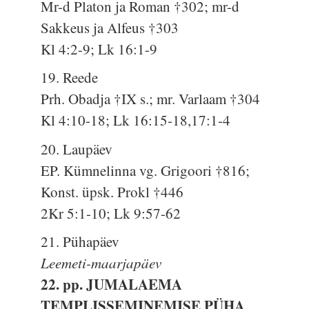
Mr-d Platon ja Roman †302; mr-d
Sakkeus ja Alfeus †303
Kl 4:2-9; Lk 16:1-9
19. Reede
Prh. Obadja †IX s.; mr. Varlaam †304
Kl 4:10-18; Lk 16:15-18,17:1-4
20. Laupäev
EP. Kümnelinna vg. Grigoori †816;
Konst. üpsk. Prokl †446
2Kr 5:1-10; Lk 9:57-62
21. Pühapäev
Leemeti-maarjapäev
22. pp. JUMALAEMA
TEMPLISSEMINEMISE PÜHA