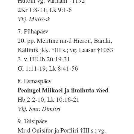
Hutõni vg. Varlaam †1192
2Kr 1:8-11; Lk 9:1-6
Vkj. Midrosk
7. Pühapäev
20. pp. Melitine mr-d Hieron, Baraki,
Kallinik jkk. †III s.; vg. Laasar †1053
3. v. HE Jh 20:19-31.
Gl 1:11-19; Lk 8:41-56
8. Esmaspäev
Peaingel Miikael ja ilmihuta väed
Hb 2:2-10; Lk 10:16-21
Vkj. Smr. Dimitri
9. Teisipäev
Mr-d Onisifor ja Porfiiri †III s.; vg.