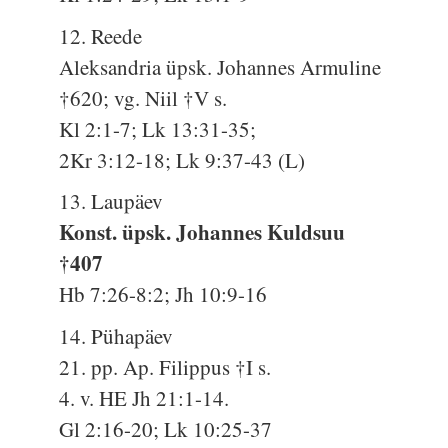
12. Reede
Aleksandria üpsk. Johannes Armuline
†620; vg. Niil †V s.
Kl 2:1-7; Lk 13:31-35;
2Kr 3:12-18; Lk 9:37-43 (L)
13. Laupäev
Konst. üpsk. Johannes Kuldsuu
†407
Hb 7:26-8:2; Jh 10:9-16
14. Pühapäev
21. pp. Ap. Filippus †I s.
4. v. HE Jh 21:1-14.
Gl 2:16-20; Lk 10:25-37