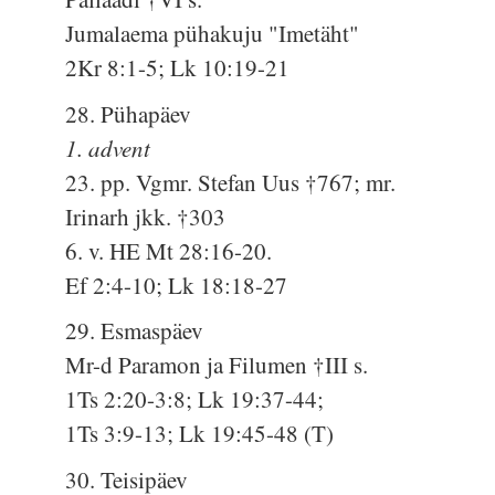
Jumalaema pühakuju "Imetäht"
2Kr 8:1-5; Lk 10:19-21
28. Pühapäev
1. advent
23. pp. Vgmr. Stefan Uus †767; mr.
Irinarh jkk. †303
6. v. HE Mt 28:16-20.
Ef 2:4-10; Lk 18:18-27
29. Esmaspäev
Mr-d Paramon ja Filumen †III s.
1Ts 2:20-3:8; Lk 19:37-44;
1Ts 3:9-13; Lk 19:45-48 (T)
30. Teisipäev