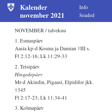
Kalender
Info
november 2021
Seaded
NOVEMBER / talvekuu
1. Esmaspäev
Aasia kp-d Kosma ja Damian †III s.
Fl 2:12-16; Lk 11:29-33
2. Teisipäev
Hingedepäev
Mr-d Akindin, Pigaasi, Elpidifor jkk.
†345
Fl 2:17-23; Lk 11:34-41
3. Kolmapäev