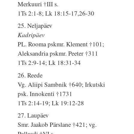
Merkuuri †III s.
1Ts 2:1-8; Lk 18:15-17,26-30
25. Neljapäev
Kadripäev
PL. Rooma pskmr. Klement †101;
Aleksandria pskmr. Peeter †311
1Ts 2:9-14; Lk 18:31-34
26. Reede
Vg. Aliipi Sambnik †640; Irkutski
psk. Innokenti †1731
1Ts 2:14-19; Lk 19:12-28
27. Laupäev
Smr. Jaakob Pärslane †421; vg.
Pallaadi †VI s.