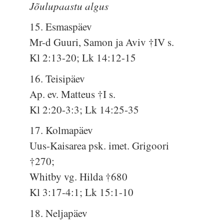
Jõulupaastu algus
15. Esmaspäev
Mr-d Guuri, Samon ja Aviv †IV s.
Kl 2:13-20; Lk 14:12-15
16. Teisipäev
Ap. ev. Matteus †I s.
Kl 2:20-3:3; Lk 14:25-35
17. Kolmapäev
Uus-Kaisarea psk. imet. Grigoori
†270;
Whitby vg. Hilda †680
Kl 3:17-4:1; Lk 15:1-10
18. Neljapäev