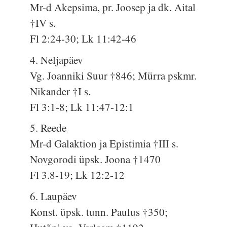
Mr-d Akepsima, pr. Joosep ja dk. Aital
†IV s.
Fl 2:24-30; Lk 11:42-46
4. Neljapäev
Vg. Joanniki Suur †846; Mürra pskmr.
Nikander †I s.
Fl 3:1-8; Lk 11:47-12:1
5. Reede
Mr-d Galaktion ja Epistimia †III s.
Novgorodi üpsk. Joona †1470
Fl 3.8-19; Lk 12:2-12
6. Laupäev
Konst. üpsk. tunn. Paulus †350;