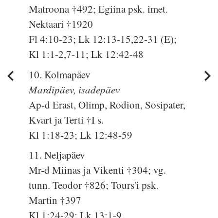
Matroona †492; Egiina psk. imet.
Nektaari †1920
Fl 4:10-23; Lk 12:13-15,22-31 (E);
Kl 1:1-2,7-11; Lk 12:42-48
10. Kolmapäev
Mardipäev, isadepäev
Ap-d Erast, Olimp, Rodion, Sosipater,
Kvart ja Terti †I s.
Kl 1:18-23; Lk 12:48-59
11. Neljapäev
Mr-d Miinas ja Vikenti †304; vg.
tunn. Teodor †826; Tours'i psk.
Martin †397
Kl 1:24-29; Lk 13:1-9