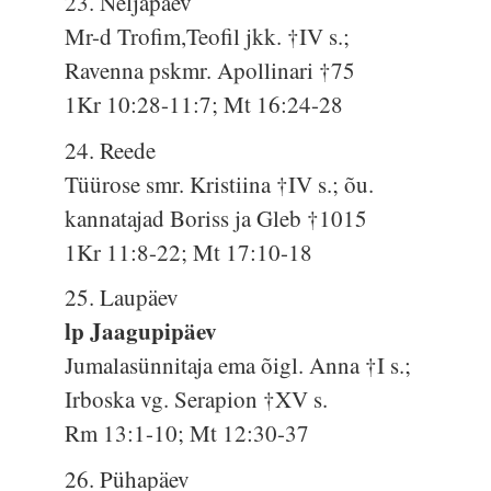
23. Neljapäev
Mr-d Trofim,Teofil jkk. †IV s.;
Ravenna pskmr. Apollinari †75
1Kr 10:28-11:7; Mt 16:24-28
24. Reede
Tüürose smr. Kristiina †IV s.; õu.
kannatajad Boriss ja Gleb †1015
1Kr 11:8-22; Mt 17:10-18
25. Laupäev
lp Jaagupipäev
Jumalasünnitaja ema õigl. Anna †I s.;
Irboska vg. Serapion †XV s.
Rm 13:1-10; Mt 12:30-37
26. Pühapäev