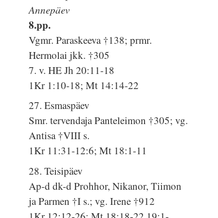
Annepäev
8.pp.
Vgmr. Paraskeeva †138; prmr.
Hermolai jkk. †305
7. v. HE Jh 20:11-18
1Kr 1:10-18; Mt 14:14-22
27. Esmaspäev
Smr. tervendaja Panteleimon †305; vg.
Antisa †VIII s.
1Kr 11:31-12:6; Mt 18:1-11
28. Teisipäev
Ap-d dk-d Prohhor, Nikanor, Tiimon
ja Parmen †I s.; vg. Irene †912
1Kr 12:12-26; Mt 18:18-22,19:1-