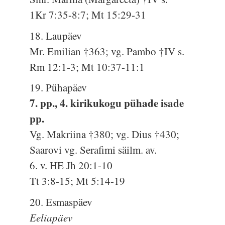
1Kr 7:35-8:7; Mt 15:29-31
18. Laupäev
Mr. Emilian †363; vg. Pambo †IV s.
Rm 12:1-3; Mt 10:37-11:1
19. Pühapäev
7. pp., 4. kirikukogu pühade isade
pp.
Vg. Makriina †380; vg. Dius †430;
Saarovi vg. Serafimi säilm. av.
6. v. HE Jh 20:1-10
Tt 3:8-15; Mt 5:14-19
20. Esmaspäev
Eeliapäev