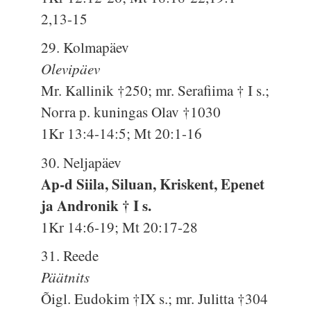
2,13-15
29. Kolmapäev
Olevipäev
Mr. Kallinik †250; mr. Serafiima † I s.;
Norra p. kuningas Olav †1030
1Kr 13:4-14:5; Mt 20:1-16
30. Neljapäev
Ap-d Siila, Siluan, Kriskent, Epenet
ja Andronik † I s.
1Kr 14:6-19; Mt 20:17-28
31. Reede
Päätnits
Õigl. Eudokim †IX s.; mr. Julitta †304