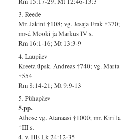
Rm 15:17-29; Mt 12:46-13:3
3. Reede
Mr. Jakint †108; vg. Jesaja Erak †370;
mr-d Mooki ja Markus IV s.
Rm 16:1-16; Mt 13:3-9
4. Laupäev
Kreeta üpsk. Andreas †740; vg. Marta
†554
Rm 8:14-21; Mt 9:9-13
5. Pühapäev
5.pp.
Athose vg. Atanaasi †1000; mr. Kirilla
†III s.
4. v. HE Lk 24:12-35