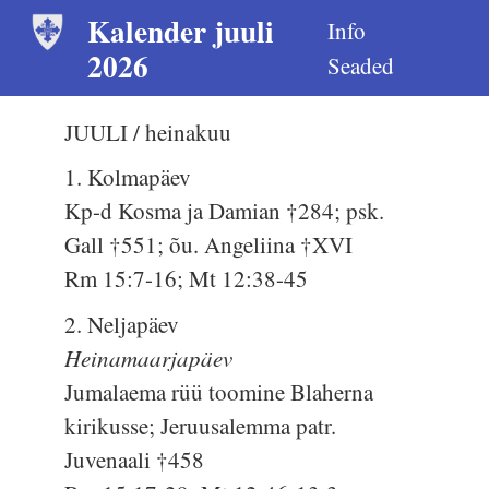
Kalender juuli
Info
2026
Seaded
JUULI / heinakuu
1. Kolmapäev
Kp-d Kosma ja Damian †284; psk.
Gall †551; õu. Angeliina †XVI
Rm 15:7-16; Mt 12:38-45
2. Neljapäev
Heinamaarjapäev
Jumalaema rüü toomine Blaherna
kirikusse; Jeruusalemma patr.
Juvenaali †458