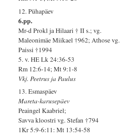
12. Pühapäev
6.pp.
Mr-d Prokl ja Hilaari † II s.; vg.
Maleonimäe Miikael †962; Athose vg.
Paissi †1994
5. v. HE Lk 24:36-53
Rm 12:6-14; Mt 9:1-8
Vkj. Peetrus ja Paulus
13. Esmaspäev
Mareta-karusepäev
Peaingel Kaabriel;
Savva kloostri vg. Stefan †794
1Kr 5:9-6:11: Mt 13:54-58