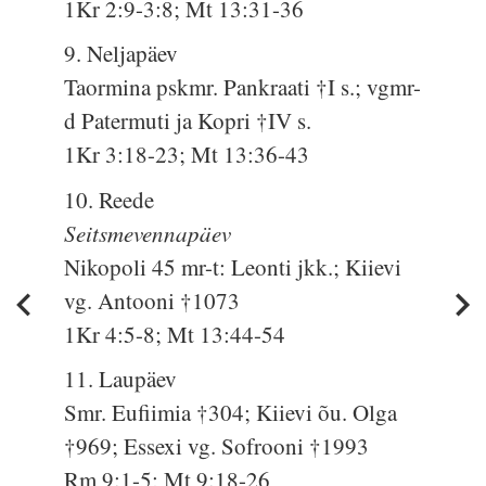
1Kr 2:9-3:8; Mt 13:31-36
9. Neljapäev
Taormina pskmr. Pankraati †I s.; vgmr-
d Patermuti ja Kopri †IV s.
1Kr 3:18-23; Mt 13:36-43
10. Reede
Seitsmevennapäev
Nikopoli 45 mr-t: Leonti jkk.; Kiievi
vg. Antooni †1073
1Kr 4:5-8; Mt 13:44-54
11. Laupäev
Smr. Eufiimia †304; Kiievi õu. Olga
†969; Essexi vg. Sofrooni †1993
Rm 9:1-5; Mt 9:18-26