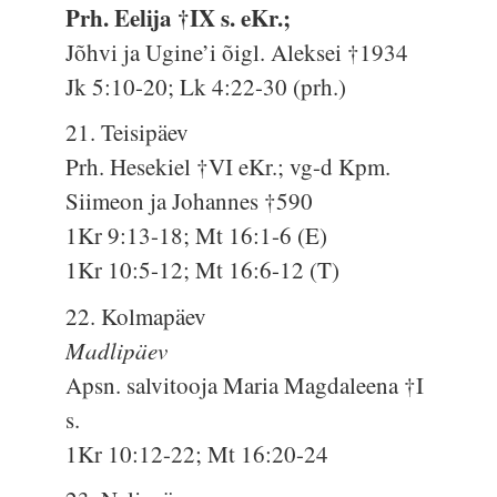
Prh. Eelija †IX s. eKr.;
Jõhvi ja Ugine’i õigl. Aleksei †1934
Jk 5:10-20; Lk 4:22-30 (prh.)
21. Teisipäev
Prh. Hesekiel †VI eKr.; vg-d Kpm.
Siimeon ja Johannes †590
1Kr 9:13-18; Mt 16:1-6 (E)
1Kr 10:5-12; Mt 16:6-12 (T)
22. Kolmapäev
Madlipäev
Apsn. salvitooja Maria Magdaleena †I
s.
1Kr 10:12-22; Mt 16:20-24