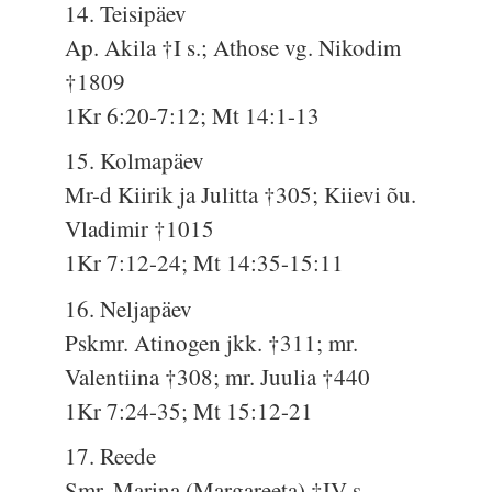
14. Teisipäev
Ap. Akila †I s.; Athose vg. Nikodim
†1809
1Kr 6:20-7:12; Mt 14:1-13
15. Kolmapäev
Mr-d Kiirik ja Julitta †305; Kiievi õu.
Vladimir †1015
1Kr 7:12-24; Mt 14:35-15:11
16. Neljapäev
Pskmr. Atinogen jkk. †311; mr.
Valentiina †308; mr. Juulia †440
1Kr 7:24-35; Mt 15:12-21
17. Reede
Smr. Marina (Margareeta) †IV s.