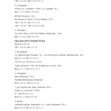
1Kr 7:12-24; Mt 14:35-15:11
5. Esmaspäev
Athose vg. Atanaasi †1000; vg. Lampad †X s.
Rm 7:1-13; Mt 9:36-10:8
EP. Mr. Eusigni †362;
Rooma pst-d Anter †238 ja Fabian †250
1Kr 7:24-35; Mt 15:12-21
1Kr 7:35-8:7; Mt 15:29-31 (R).
6. Teisipäev
Vg. Sisoi Suur †429; mr-d Marin, Marta jkk. †269
Rm 7:14-8.2; Mt 10:9-15
ISSANDAMUUTMISE PÜHA
HE Lk 9:28-36;
2Pt 1:10-19; Mt 17:1-9
7. Kolmapäev
Vg. Maleonimäe Toomas †X s.; mr-d Peregrin, Lukian, Saturnin jkk. †II s.
Rm 8:2-13; Mt 10:16-22
Vkj. Ristija Johannese sünd.
Vgmr. Domeeti †363; mr-d Marin ja Asteeri †260
Rm 12:1-3; Mt 10:37-11:1
8. Neljapäev
Smr. Prokoopi †303;
Jumalaema Kaasani pühakuju
Rm 8:22-27; Mt 10:23-31
7. pp. Küziki psk. tunn. Emilian †820;
Siinai vg. Grigoori †VIII s.
6. v. HE Jh 20:1-10.
Rm 15:1-7; Mt 9:27-35
9. Reede
Taormina pskmr. Pankraati †I s.; vgmr. Patermuti †IV s.
Rm 9:6-19; Mt 10:32-36,11:1