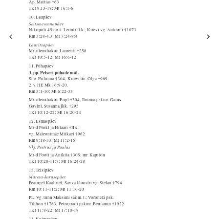
Ap. Mattias †63
1Kr 9.13-18; Mt 16:1-6
10. Laupäev
Seitsmevennapäev
Nikopoli 45 mr-t: Leonti jkk.; Kiievi vg. Antooni †1073
Rm 3:28-4.3; Mt 7:24-8:4
Lauritsapäev
Mr. ülemdiakon Laurenti †258
1Kr 10:5-12; Mt 16:6-12
11. Pühapäev
3. pp. Petseri pühade mäl.
Smr. Eufiimia †304; Kiievi õu. Olga †969
2. v. HE Mk 16:9-20.
Rm 5:1-10; Mt 6:22-33
Mr. ülemdiakon Eupl †304; Rooma pskmr. Gaius,
Gavini, Susanna jkk. †295
1Kr 10:12-22; Mt 16:20-24
12. Esmaspäev
Mr-d Prokl ja Hilaari †II s.;
vg. Maleonimäe Miikael †962
Rm 9:18-33; Mt 11:2-15
Vkj. Peetrus ja Paulus
Mr-d Footi ja Anikita †305; mr. Kapiton
1Kr 10:28-11:7; Mt 16:24-28
13. Teisipäev
Mareta-karusepäev
Peaingel Kaabriel; Savva kloostri vg. Stefan †794
Rm 10:11-11:2; Mt 11:16-20
PL. Vg. tunn Maksimi säilm. t.; Voroneži psk.
Tihhon †1783; Petrogradi pskmr. Benjamin †1922
1Kr 11:8-22; Mt 17:10-18
14. Kolmapäev