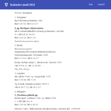
Kalender juuli 2021
Info
Seaded
JUULI / heinakuu
1. Neljapäev
Kp-d Kosma ja Damian †284
Rm 5.10-16; Mt 8:23-27
6. pp. Ristipuu väljatoomine;
Mr-d vennad Makabid, Eleasar ja Saloome †166 eKr.
5. v. HE Lk 24:36-53.
Rm 12:6-14; Mt 9:1-8
Jumalaema paastu algus.
2. Reede
Heinamaarjapäev
Jumalaema rüü toomine Blaherna kirikusse;
Jeruusalemma patr. Juvenaali †458
Rm 5:17-6.2; Mt 9:14-17
Esimr. Stefani säilm. t.; Moskva õn. Vassiili 1552
1Kr 5:9-6:11; Mt 13:54-58
Vkj. Prh. Eelija
3. Laupäev
Mr. Jakint †108; vg. Jesaja Erak †370
Rm 3:19-26; Mt 7:1-8
Vg-d Iisak, Dalmati ja Faust †IV-V s.
1Kr 6:20-7:12; Mt 14:1-13
4. Pühapäev
2., Eestimaa pühade pp.
Kreeta üpsk. Andreas †740; vg. Marta †554
1. v. HE Mk 16.1-8.
Rm 2:10-16; Mt 4:18-23
Efesose 7 mr-t: Maksimilian, Eksakustodian, Antonin jkk. †250/450