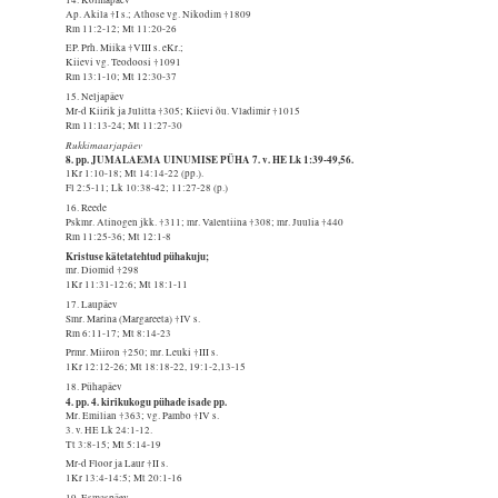
Ap. Akila †I s.; Athose vg. Nikodim †1809
Rm 11:2-12; Mt 11:20-26
EP. Prh. Miika †VIII s. eKr.;
Kiievi vg. Teodoosi †1091
Rm 13:1-10; Mt 12:30-37
15. Neljapäev
Mr-d Kiirik ja Julitta †305; Kiievi õu. Vladimir †1015
Rm 11:13-24; Mt 11:27-30
Rukkimaarjapäev
8. pp. JUMALAEMA UINUMISE PÜHA 7. v. HE Lk 1:39-49,56.
1Kr 1:10-18; Mt 14:14-22 (pp.).
Fl 2:5-11; Lk 10:38-42; 11:27-28 (p.)
16. Reede
Pskmr. Atinogen jkk. †311; mr. Valentiina †308; mr. Juulia †440
Rm 11:25-36; Mt 12:1-8
Kristuse kätetatehtud pühakuju;
mr. Diomid †298
1Kr 11:31-12:6; Mt 18:1-11
17. Laupäev
Smr. Marina (Margareeta) †IV s.
Rm 6:11-17; Mt 8:14-23
Prmr. Miiron †250; mr. Leuki †III s.
1Kr 12:12-26; Mt 18:18-22, 19:1-2,13-15
18. Pühapäev
4. pp. 4. kirikukogu pühade isade pp.
Mr. Emilian †363; vg. Pambo †IV s.
3. v. HE Lk 24:1-12.
Tt 3:8-15; Mt 5:14-19
Mr-d Floor ja Laur †II s.
1Kr 13:4-14:5; Mt 20:1-16
19. Esmaspäev