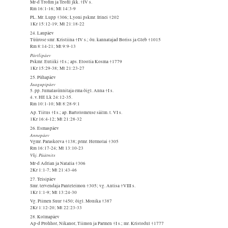
Mr-d Trofim ja Teofil jkk. †IV s.
Rm 16:1-16; Mt 14:3-9
PL. Mr. Lupp †306; Lyoni pskmr. Irinei †202
1Kr 15:12-19; Mt 21:18-22
24. Laupäev
Tüürose smr. Kristiina †IV s.; õu. kannatajad Boriss ja Gleb †1015
Rm 8:14-21; Mt 9:9-13
Pärtlipäev
Pskmr. Eutiiki †I s.; aps. Etoolia Kosma †1779
1Kr 15:29-38; Mt 21:23-27
25. Pühapäev
Jaagupipäev
5. pp. Jumalasünnitaja ema õigl. Anna †I s.
4. v. HE Lk 24:12-35.
Rm 10:1-10; Mt 8:28-9:1
Ap. Tiitus †I s.; ap. Bartolomeuse säilm. t. VI s.
1Kr 16:4-12; Mt 21:28-32
26. Esmaspäev
Annepäev
Vgmr. Paraskeeva †138; prmr. Hermolai †305
Rm 16:17-24; Mt 13:10-23
Vkj. Päätnits
Mr-d Adrian ja Natalia †306
2Kr 1:1-7; Mt 21:43-46
27. Teisipäev
Smr. tervendaja Panteleimon †305; vg. Antisa †VIII s.
1Kr 1:1-9; Mt 13:24-30
Vg. Piimen Suur †450; õigl. Monika †387
2Kr 1:12-20; Mt 22:23-33
28. Kolmapäev
Ap-d Prohhor, Nikanor, Tiimon ja Parmen †I s.; mr. Kristodul †1777