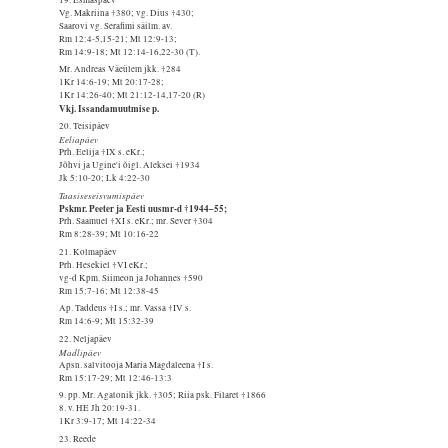
Vg. Makriina †380; vg. Dius †430;
Saarovi vg. Serafimi säilm. av.
Rm 12:4-5,15-21; Mt 12:9-13;
Rm 14:9-18; Mt 12:14-16,22-30 (T).
Mr. Andreas Väeülem jkk. †284
1Kr 14:6-19; Mt 20:17-28;
1Kr 14:26-40; Mt 21:12-14,17-20 (R)
Vkj. Issandamuutmise p.
20. Teisipäev
Eeliapäev
Prh. Eelija †IX s. eKr.;
Jõhvi ja Ugine'i õigl. Aleksei †1934
Jk 5:10-20; Lk 4:22-30
Taasiseseisvumispäev
Pskmr. Peeter ja Eesti uusmr-d †1944–55;
Prh. Saamuel †XI s. eKr.; mr. Sever †304
Rm 8:28-39; Mt 10:16-22
21. Kolmapäev
Prh. Hesekiel †VI eKr.;
vg-d Kpm. Siimeon ja Johannes †590
Rm 15:7-16; Mt 12:38-45
Ap. Taddeus †I s.; mr. Vassa †IV s.
Rm 14:6-9; Mt 15:32-39
22. Neljapäev
Madlipäev
Apsn. salvitooja Maria Magdaleena †I s.
Rm 15:17-29; Mt 12:46-13:3
9. pp. Mr. Agatonik jkk. †305; Riia psk. Filaret †1866
8. v. HE Jh 20:19-31.
1Kr 3:9-17; Mt 14:22-34
23. Reede