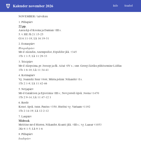
Kalender november 2026
Info
Seaded
NOVEMBER / talvekuu
1. Pühapäev
22.pp.
Aasia kp-d Kosma ja Damian †III s.
5. v. HE Jh 21:15-25
Gl 6:11-18; Lk 16:19-31
2. Esmaspäev
Hingedepäev
Mr-d Akindin, Anempodist, Elpidifor jkk. †345
1Ts 1:1-5; Lk 11:29-33
3. Teisipäev
Mr-d Akepsima, pr. Joosep ja dk. Aital †IV s.; smr. Georgi kiriku pühitsemine Liddas
1Ts 1:6-10; Lk 11:34-41
4. Kolmapäev
Vg. Joanniki Suur †846; Mürra pskmr. Nikander †I s.
1Ts 2:1-8; Lk 11:42-46
5. Neljapäev
Mr-d Galaktion ja Epistimia †III s.; Novgorodi üpsk. Joona †1470
1Ts 2:9-14; Lk 11:47-12:1
6. Reede
Konst. üpsk. tunn. Paulus †350; Hutõni vg. Varlaam †1192
1Ts 2:14-19; Lk 12:2-12
7. Laupäev
Midrosk
Melitine mr-d Hieron, Nikander, Ksanti jkk. †III s.; vg. Laasar †1053
2Kr 8:1-5; Lk 9:1-6
8. Pühapäev
Isadepäev