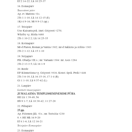
Ef 2:14-22; Lk 10:25-37
16. Esmaspäev
Taassünni päev
Ap. ev. Matteus †I s.
2Ts 1:1-10; Lk 14:12-15 (E)
1Kr 4:9-16; Mt 9:9-13 (ap.)
17. Teisipäev
Uus-Kaisarea psk. imet. Grigoori †270;
Whitby vg. Hilda †680
2Ts 1:10-2:2; Lk 14:25-35
18. Kolmapäev
Mr-d Platon, Roman ja Varula †302; mr-d Sakkeus ja Alfeus †303
2Ts 2:1-12; Lk 15:1-10
19. Neljapäev
Prh. Obadja †IX s.; mr. Varlaam †304: mr. Ases †284
2Ts 2:13-3:5; Lk 16:1-9
20. Reede
EP. Kümnelinna vg. Grigoori †816; Konst. üpsk. Prokl †446
2Ts 3:6-18; Lk 16:15-18, 17:1-4 (R)
Gl 1:1-10; Lk 9:57-62 (L)
21. Laupäev
Leemeti-maarjapäev
JUMALAEMA TEMPLISSEMINEMISE PÜHA
HE Lk 1:39-49, 56
Hb 9:1-7; Lk 10:38-42; 11:27-28
22. Pühapäev
25.pp.
Ap. Fiilemon jkk. †I s.; mr. Tsetsilia †230
8. v. HE Mk 16:9-20
Ef 4:1-6; Lk 12:16-21
Teisipäev Esmaspäev
23. Esmaspäev