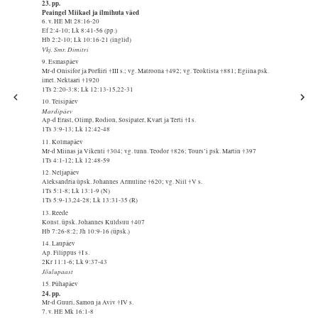
23. pp.
Peaingel Miikael ja ilmihuta väed
6. v. HE Mt 28:16-20
Ef 2:4-10; Lk 8:41-56 (pp.)
Hb 2:2-10; Lk 10:16-21 (inglid)
Vkj. Smr. Dimitri
9. Esmaspäev
Mr-d Onisifor ja Porfiiri †III s.; vg. Matroona †492; vg. Teoktista †881; Egiina psk.
imet. Nektaari †1920
1Ts 2:20-3:8; Lk 12:13-15,22-31
10. Teisipäev
Mardipäev
Ap-d Erast, Olimp, Rodion, Sosipater, Kvart ja Terti †I s.
1Ts 3:9-13; Lk 12:42-48
11. Kolmapäev
Mr-d Miinas ja Vikenti †304; vg. tunn. Teodor †826; Tours’i psk. Martin †397
1Ts 4:1-12; Lk 12:48-59
12. Neljapäev
Aleksandria üpsk. Johannes Armuline †620; vg. Niil †V s.
1Ts 5:1-8; Lk 13:1-9 (N)
1Ts 5:9-13,24-28; Lk 13:31-35 (R)
13. Reede
Konst. üpsk. Johannes Kuldsuu †407
Hb 7:26-8:2; Jh 10:9-16 (üpsk.)
14. Laupäev
Ap. Filippus †I s.
2Kr 11:1-6; Lk 9:37-43
Jõulupaast
15. Pühapäev
24. pp.
Mr-d Guuri, Samon ja Aviv †IV s.
7. v. HE Mk 16:1-8