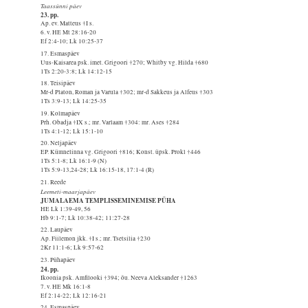
Taassünni päev
23. pp.
Ap. ev. Matteus †I s.
6. v. HE Mt 28:16-20
Ef 2:4-10; Lk 10:25-37
17. Esmaspäev
Uus-Kaisarea psk. imet. Grigoori †270; Whitby vg. Hilda †680
1Ts 2:20-3:8; Lk 14:12-15
18. Teisipäev
Mr-d Platon, Roman ja Varula †302; mr-d Sakkeus ja Alfeus †303
1Ts 3:9-13; Lk 14:25-35
19. Kolmapäev
Prh. Obadja †IX s.; mr. Varlaam †304: mr. Ases †284
1Ts 4:1-12; Lk 15:1-10
20. Neljapäev
EP. Kümnelinna vg. Grigoori †816; Konst. üpsk. Prokl †446
1Ts 5:1-8; Lk 16:1-9 (N)
1Ts 5:9-13,24-28; Lk 16:15-18, 17:1-4 (R)
21. Reede
Leemeti-maarjapäev
JUMALAEMA TEMPLISSEMINEMISE PÜHA
HE Lk 1:39-49, 56
Hb 9:1-7; Lk 10:38-42; 11:27-28
22. Laupäev
Ap. Fiilemon jkk. †I s.; mr. Tsetsilia †230
2Kr 11:1-6; Lk 9:57-62
23. Pühapäev
24. pp.
Ikoonia psk. Amfilooki †394; õu. Neeva Aleksander †1263
7. v. HE Mk 16:1-8
Ef 2:14-22; Lk 12:16-21
24. Esmaspäev