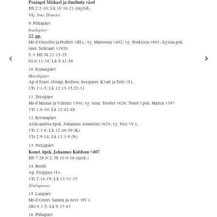
Peaingel Miikael ja ilmihuta väed
Hb 2:2-10; Lk 10:16-21 (inglid)
Vkj. Smr. Dimitri
9. Pühapäev
Isadepäev
22. pp.
Mr-d Onisifor ja Porfiiri †III s.; vg. Matroona †492; vg. Teoktista †881; Egiina psk.
imet. Nektaari †1920
5. v. HE Jh 21:15-25
Gl 6:11-18; Lk 8:41-56
10. Esmaspäev
Mardipäev
Ap-d Erast, Olimp, Rodion, Sosipater, Kvart ja Terti †I s.
1Ts 1:1-5; Lk 12:13-15,22-31
11. Teisipäev
Mr-d Miinas ja Vikenti †304; vg. tunn. Teodor †826; Tours’i psk. Martin †397
1Ts 1:6-10; Lk 12:42-48
12. Kolmapäev
Aleksandria üpsk. Johannes Armuline †620; vg. Niil †V s.
1Ts 2:1-8; Lk 12:48-59 (K)
1Ts 2:9-14; Lk 13:1-9 (N)
13. Neljapäev
Konst. üpsk. Johannes Kuldsuu †407
Hb 7:26-8:2; Jh 10:9-16 (üpsk.)
14. Reede
Ap. Filippus †I s.
1Ts 2:14-19; Lk 13:31-35
Jõulupaast
15. Laupäev
Mr-d Guuri, Samon ja Aviv †IV s.
2Kr 8:1-5; Lk 9:37-43
16. Pühapäev