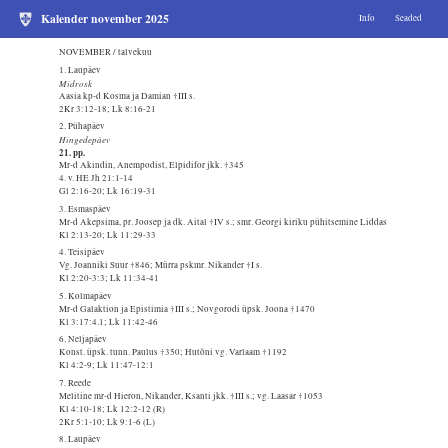
Kalender november 2025
Info
Seaded
NOVEMBER / talvekuu
1. Laupäev
Midrosk
Aasia kp-d Kosma ja Damian †III s.
2Kr 3:12-18; Lk 8:16-21
2. Pühapäev
Hingedepäev
21. pp.
Mr-d Akindin, Anempodist, Elpidifor jkk. †345
4. v. HE Jh 21:1-14
Gl 2:16-20; Lk 16:19-31
3. Esmaspäev
Mr-d Akepsima, pr. Joosep ja dk. Aital †IV s.; smr. Georgi kiriku pühitsemine Liddas
Kl 2:13-20; Lk 11:29-33
4. Teisipäev
Vg. Joanniki Suur †846; Mürra pskmr. Nikander †I s.
Kl 2:20-3:3; Lk 11:34-41
5. Kolmapäev
Mr-d Galaktion ja Epistimia †III s.; Novgorodi üpsk. Joona †1470
Kl 3:17:4.1; Lk 11:42-46
6. Neljapäev
Konst. üpsk. tunn. Paulus †350; Hutõni vg. Varlaam †1192
Kl 4:2-9; Lk 11:47-12:1
7. Reede
Melitine mr-d Hieron, Nikander, Ksanti jkk. †III s.; vg. Laasar †1053
Kl 4:10-18; Lk 12:2-12 (R)
2Kr 5:1-10; Lk 9:1-6 (L)
8. Laupäev