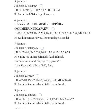
5. jaanuar
Jõuluaja 1. teisipäev
1Jh 3:11-21; Ps 100:2,3,4,5; Jh 1:43-51
R: Issandale hõiska kogu ilmamaa.
6. jaanuar
† ISSANDA ILMUMISE SUURPÜHA
(KOLMEKUNINGAPÄEV)
Js 60:1-6; Ps 72:1bc-2,7-8,10-11,12-13; Ef 3:2-3a.5-6; Mt 2:1-12
R: Kõik ilmamaa rahvad, kummardage Issandat.
7. jaanuar
Jõuluaja 2. neljapäev
1Jh 3:22-4:6; Ps 2:7-8,10-11; Mt 4:12-17,23-25
R: Sinule ma annan pärandiks kõik rahvad.
või Püha Raimund Penyafortist, preester
† isa Jāzeps Grišāns (1986, Riia)
8. jaanuar
Jõuluaja 2. reede
1Jh 4:7-10; Ps 72:1bc-2,3-4(ab),7-8; Mk 6:34-44
R: Issandat kummardavad kõik maa rahvad.
9. jaanuar
Jõuluaja 2. laupäev
1Jh 4:11-18; Ps 72:1bc-2,10-11,12-13; Mk 6:45-52
R: Issandat kummardavad kõik maa rahvad.
10. jaanuar