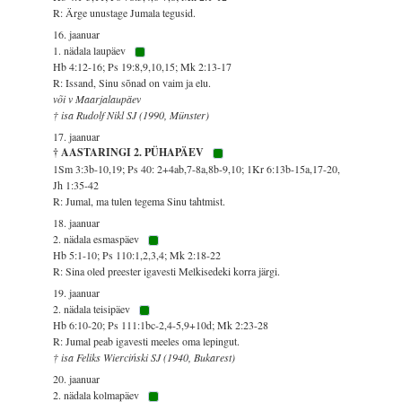
R: Ärge unustage Jumala tegusid.
16. jaanuar
1. nädala laupäev
Hb 4:12-16; Ps 19:8,9,10,15; Mk 2:13-17
R: Issand, Sinu sõnad on vaim ja elu.
või v Maarjalaupäev
† isa Rudolf Nikl SJ (1990, Münster)
17. jaanuar
† AASTARINGI 2. PÜHAPÄEV
1Sm 3:3b-10,19; Ps 40: 2+4ab,7-8a,8b-9,10; 1Kr 6:13b-15a,17-20,
Jh 1:35-42
R: Jumal, ma tulen tegema Sinu tahtmist.
18. jaanuar
2. nädala esmaspäev
Hb 5:1-10; Ps 110:1,2,3,4; Mk 2:18-22
R: Sina oled preester igavesti Melkisedeki korra järgi.
19. jaanuar
2. nädala teisipäev
Hb 6:10-20; Ps 111:1bc-2,4-5,9+10d; Mk 2:23-28
R: Jumal peab igavesti meeles oma lepingut.
† isa Feliks Wierciński SJ (1940, Bukarest)
20. jaanuar
2. nädala kolmapäev