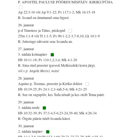
P. APOSTEL PAULUSE PÖÖRDUMISPÄEV. KIRIKUPÜHA
Ap 22:3-16 või Ap 9:1-22; Ps 117:1-2; Mk 16:15-18
R: Issand on ilmutanud oma õigust.
26. jaanuar
p-d Timoteos ja Tiitus, piiskopid
2Tm 1:1-8 või Tt 1:1-5; Ps 96:1-2,2-3,7-8,10; Lk 10:1-9
R: Jutustage rahvaste seas Issanda au.
27. jaanuar
3. nädala kolmapäev
Hb 10:11-18; Ps 110:1,2,3,4; Mk 4:1-20
R: Sina oled preester igavesti Melkisedeki korra järgi.
või v p. Angela Merici, neitsi
28. jaanuar
Aquino p. Toomas, preester ja Kiriku doktor
Hb 10:19-25; Ps 24:1-2,3-4ab,5-6; Mk 4:21-25
R: See on sugupõlv, kes Teda nõuab ja kes otsib Tema palet.
29. jaanuar
3. nädala reede
Hb 10:32-39; Ps 37:3-4,5-6,23-24,39-40; Mk 4:26-34
R: Õigete pääste tuleb Issanda käest.
30. jaanuar
2. nädala laupäev
Hb 11:1-2,8-19;[Ps] Lk 1:69-70,71-72,73-75; Mk 4:35-41