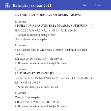
Kalender jaanuar 2021
Info
Seaded
ISSANDA AASTA 2021 - ANNO DOMINI MMXXI
1. jaanuar
† PÜHA JUMALASÜNNITAJA MAARJA SUURPÜHA
4Ms 6:22-27; Ps 67:2-3,5,6+8; Gl 4:4-7; Lk 2:16-21
R: Armuline Jumal õnnistagu meid.
Ülemaailmne rahupalvepäev
2. jaanuar
p-de Basilius Suur ja Gregorius, Nazianzi, piiskopid ja Kiriku
doktorid
1Jh 2:22-28; Ps 98:1,2-3,3-4; Jh 1:19-28
R: Ilmamaa on näinud oma Päästjat, Kristust.
3. jaanuar
† 2. PÜHAPÄEV PÄRAST JÕULE
Srk 24:1-2,8-12; Ps 147:12-13,14-15,19-20ab; Ef 1:3-6,15-18; Jh
1:1-18 või 1:1-5,9-14
R: Sõna sai lihaks ja elas meie keskel.
4. jaanuar
Jõuluaja 1. esmaspäev
1 Jh 3:7-10; Ps 98:1,7-8,9; Jh 1:35-42
R: Ilmamaa on näinud oma Päästjat, Kristust.