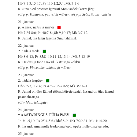
Hb 7:1-3,15-17; Ps 110:1,2,3,4; Mk 3:1-6
R: Sina oled preester igavesti Melkisedeki korra järgi.
või p p. Fabianus, paavst ja märter. või p p. Sebastianus, märter
21. jaanuar
p. Agnes, neitsi ja märter
Hb 7:25-8:6; Ps 40:7-8a,8b-9,10,17; Mk 3:7-12
R: Jumal, ma tulen tegema Sinu tahtmist.
22. jaanuar
2. nädala reede
Hb 8:6-13; Ps 85:8+10,11-12,13-14; Mk 3:13-19
R: Heldus ja tõde saavad üksteisega kokku.
või p p. Vincentius, diakon ja märter
23. jaanuar
2. nädala laupäev
Hb 9:2-3,11-14; Ps 47:2-3,6-7,8-9; Mk 3:20-21
R: Jumal on üles läinud rõõmuhõisete saatel, Issand on üles läinud
pasunahäälega.
või v Maarjalaupäev
24. jaanuar
† AASTARINGI 3. PÜHAPÄEV
Jn 3:1-5,10; Ps 25:4-5,6+7def,8-9; 1Kr 7:29-31; Mk 1:14-20
R: Issand, anna mulle teada oma teed, õpeta mulle oma teeradu.
25. jaanuar