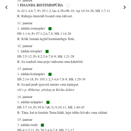
† ISSANDA RISTIMISPÜHA
Js 42:1-4,6-7; Ps 29:1-2,3ac-4,3b+9b-10; Ap 10:34-38; Mk 1:7-11
R: Rahuga õnnistab Issand oma rahvast.
11. jaanuar
1. nädala esmaspäev
Hb 1:1-6; Ps 97:1,2,6,7,9; Mk 1:14-20
R: Kõik Jumala inglid kummardagu Teda.
12. jaanuar
1. nädala teisipäev
Hb 2:5-12; Ps 8:2,5,6-7,8-9; Mk 1:21-28
R: Sa seadsid oma poja valitsema oma kätetööd.
13. jaanuar
1. nädala kolmapäev
Hb 2:14-18; Ps 105:1-2,3-4,6-7,8-9; Mk 1:29-39
R: Issand peab igavesti meeles oma lepingut.
või v p. Hilarius, piiskop ja Kiriku doktor
14. jaanuar
1. nädala neljapäev
Hb 3:7-14; Ps 95:6-7ab,7c-9,10-11; Mk 1:40-45
R: Täna, kui te kuulete Tema häält, ärge tehke kõvaks oma südant.
15. jaanuar
1. nädala reede
Hb 4:1-5,11; Ps 78:3,4,6-7,8; Mk 2:1-12