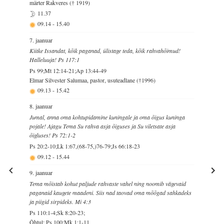
märter Rakveres († 1919)
11.37
09.14
-
15.40
7. jaanuar
Kiitke Issandat, kõik paganad, ülistage teda, kõik rahvahõimud!
Halleluuja! Ps 117:1
Ps 99;Mt 12:14-21;Ap 13:44-49
Elmar Silvester Salumaa, pastor, usuteadlane (†1996)
09.13
-
15.42
8. jaanuar
Jumal, anna oma kohtupidamine kuningale ja oma õigus kuninga
pojale! Ajagu Tema Su rahva asja õiguses ja Su viletsate asja
õigluses! Ps 72:1-2
Ps 20:2-10;Lk 1:67,(68-75,)76-79;Js 66:18-23
09.12
-
15.44
9. jaanuar
Tema mõistab kohut paljude rahvaste vahel ning noomib vägevaid
paganaid kaugete maadeni. Siis nad taovad oma mõõgad sahkadeks
ja piigid sirpideks. Mi 4:3
Ps 110:1-4;Sk 8:20-23;
Õhtul: Ps 100;Mk 1:1-11