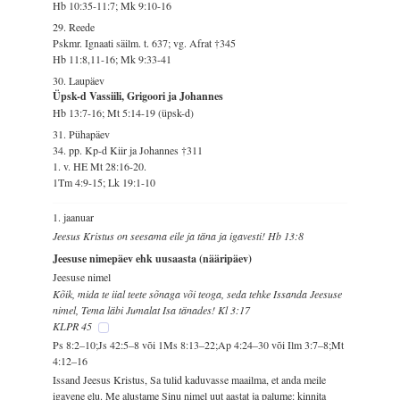
Hb 10:35-11:7; Mk 9:10-16
29. Reede
Pskmr. Ignaati säilm. t. 637; vg. Afrat †345
Hb 11:8,11-16; Mk 9:33-41
30. Laupäev
Üpsk-d Vassiili, Grigoori ja Johannes
Hb 13:7-16; Mt 5:14-19 (üpsk-d)
31. Pühapäev
34. pp. Kp-d Kiir ja Johannes †311
1. v. HE Mt 28:16-20.
1Tm 4:9-15; Lk 19:1-10
1. jaanuar
Jeesus Kristus on seesama eile ja täna ja igavesti! Hb 13:8
Jeesuse nimepäev ehk uusaasta (nääripäev)
Jeesuse nimel
Kõik, mida te iial teete sõnaga või teoga, seda tehke Issanda Jeesuse
nimel, Tema läbi Jumalat Isa tänades! Kl 3:17
KLPR 45
Ps 8:2–10;Js 42:5–8 või 1Ms 8:13–22;Ap 4:24–30 või Ilm 3:7–8;Mt
4:12–16
Issand Jeesus Kristus, Sa tulid kaduvasse maailma, et anda meile
igavene elu. Me alustame Sinu nimel uut aastat ja palume: kinnita