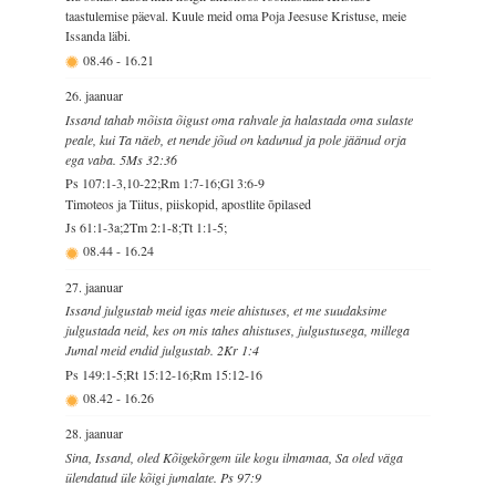
taastulemise päeval. Kuule meid oma Poja Jeesuse Kristuse, meie
Issanda läbi.
08.46
-
16.21
26. jaanuar
Issand tahab mõista õigust oma rahvale ja halastada oma sulaste
peale, kui Ta näeb, et nende jõud on kadunud ja pole jäänud orja
ega vaba. 5Ms 32:36
Ps 107:1-3,10-22;Rm 1:7-16;Gl 3:6-9
Timoteos ja Tiitus, piiskopid, apostlite õpilased
Js 61:1-3a;2Tm 2:1-8;Tt 1:1-5;
08.44
-
16.24
27. jaanuar
Issand julgustab meid igas meie ahistuses, et me suudaksime
julgustada neid, kes on mis tahes ahistuses, julgustusega, millega
Jumal meid endid julgustab. 2Kr 1:4
Ps 149:1-5;Rt 15:12-16;Rm 15:12-16
08.42
-
16.26
28. jaanuar
Sina, Issand, oled Kõigekõrgem üle kogu ilmamaa, Sa oled väga
ülendatud üle kõigi jumalate. Ps 97:9