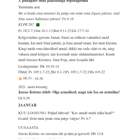
3. pühapäev enne paastuaega Septuagesima
Teenimatu arm
Me ei heida oma anumisi Su palge ette mitte oma õiguse pärast, vaid
Sinu suure halastuse pärast! Tn 9:18
KLPR 267
Ps 18:2-7;1Sm 16:1-13;Rm 9:11-23;Lk 17:7-10
Kõigeväeline igavene Jumal, Sinul on rohkem valmidust meid
kuulata, kui meil Sind paluda, ja Sina annad enam, kui meie küsime.
Kingi meile oma täiuslikud annid, ehkki me seda väärt ei ole, ning
vabasta meid kõigest, mis koormab meie südametunnistust. Kuule
meid Jeesuse Kristuse, Sinu Poja, meie Issanda läbi.
Lisalugemine: Trk 10:10-14
Õhtul: Ps 105:1,7-22;2Kr 6:1-2;Ps 105:1,7-22;1Ms 6:9-22
08.33
-
16.36
2021. aasta loosung
Jeesus Kristus ütleb: Olge armulised, nagu teie Isa on armuline!
Lk 6,36
JAANUAR
KUU LOOSUNG: Paljud ütlevad: "Kes annab meile näha head?"
Issand, tõsta meie peale oma palge valgus!
Ps 4,7
UUSAASTA
Jeesus Kristus on seesama eile ja täna ja igavesti!
Hb 13,8