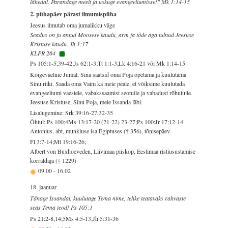
lähedal. Parandage meelt ja uskuge evangeeliumisse!" Mk 1:14-15
2. pühapäev pärast ilmumispüha
Jeesus ilmutab oma jumalikku väge
Seadus on ju antud Moosese kaudu, arm ja tõde aga tulnud Jeesuse
Kristuse kaudu. Jh 1:17
KLPR 264
Ps 105:1-5,39-42;Js 62:1-3;Tt 1:1-3;Lk 4:16-21 või Mk 1:14-15
Kõigeväeline Jumal, Sina saatsid oma Poja õpetama ja kuulutama
Sinu riiki. Saada oma Vaim ka meie peale, et võiksime kuulutada
evangeeliumi vaestele, vabakssaamist seotuile ja vabadust rõhutuile.
Jeesuse Kristuse, Sinu Poja, meie Issanda läbi.
Lisalugemine: Srk 39:16-27,32-35
Õhtul: Ps 100;4Ms 13:17-20 (21-22) 23-27;Ps 100;Jr 17:12-14
Antonius, abt, munkluse isa Egiptuses († 356), tõnisepäev
Fl 3:7-14;Mt 19:16-26;
Albert von Buxhoeveden, Liivimaa piiskop, Eestimaa ristiusustamise
korraldaja († 1229)
09.00
-
16.02
18. jaanuar
Tänage Issandat, kuulutage Tema nime, tehke teatavaks rahvaste
seas Tema teod! Ps 105:1
Ps 21:2-8,14;5Ms 4:5-13;Jh 5:31-36