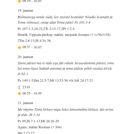
08.59
-
16.05
19. jaanuar
Rõõmutsegu nende süda, kes otsivad Issandat! Nõudke Issandat ja
Tema võimsust, otsige alati Tema palet! Ps 105:3-4
Ps 107:1-3,10-22;2Ts 2:13-17;2Pt 1:2-4
Henrik, Uppsala piiskop, märter, misjonär Soomes († 1156/1158)
2Tm 2:8-13;Jh 4:34-38;
08.57
-
16.07
20. jaanuar
Siioni pärast ma ei vaiki ega jää rahule Jeruusalemma pärast, enne
kui tema õigus hakkab paistma ja tema pääste põleb otsekui tõrvik.
Js 62:1
Ps 149:1-5;Ilm 21:5-7;Mt 13:53-56 või Srk 24:17-21
23.01
08.55
-
16.09
21. jaanuar
Me nägime Tema kirkust nagu Isast Ainusündinu kirkust, täis armu
ja tõde. Jh 1:14
Ps 99;Jh 7:1-13;Mt 26:26-29
Agnes, märter Roomas († 304)
Ilm 7:13-17;