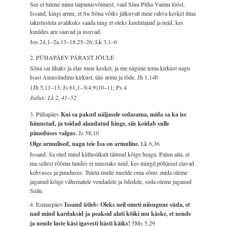
See ei tulene minu taipamisvõimest, vaid Sinu Püha Vaimu tööst.
Issand, kingi armu, et Su Sõna võiks jätkuvalt meie rahva keskel ilma
takistusteta avalikuks saada ning et oleks kuulutajaid ja neid, kes
kuuldes aru saavad ja usuvad.
Jos 24,1–2a.13–18.25–26; Lk 3,1–6
2. PÜHAPÄEV PÄRAST JÕULE
Sõna sai lihaks ja elas meie keskel, ja me nägime tema kirkust nagu
Isast Ainusündinu kirkust, täis armu ja tõde.
Jh 1,14b
1Jh 5,11–13; Js 61,1–3(4.9)10–11; Ps 4
Jutlus: Lk 2, 41–52
3. Pühapäev
Kui sa pakud näljasele sedasama, mida sa ka ise
himustad, ja toidad alandatud hinge, siis koidab sulle
pimeduses valgus.
Js 58,10
Olge armulised, nagu teie Isa on armuline.
Lk 6,36
Issand, Sa oled mind külluslikult täitnud kõige heaga. Palun aita, et
ma sellest rõõmu tundes ei unustaks neid, kes mingil põhjusel elavad
kehvuses ja puuduses. Tuleta mulle meelde oma sõnu: mida oleme
jaganud kõige vähematele vendadele ja õdedele, seda oleme jaganud
Sulle.
4. Esmaspäev
Issand ütleb: Oleks neil ometi niisugune süda, et
nad mind kardaksid ja peaksid alati kõiki mu käske, et nende
ja nende laste käsi igavesti hästi käiks!
5Ms 5,29