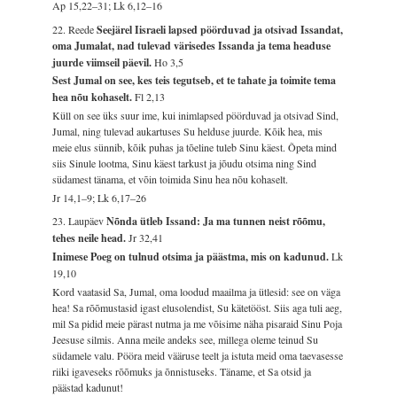
Ap 15,22–31; Lk 6,12–16
22. Reede
Seejärel Iisraeli lapsed pöörduvad ja otsivad Issandat,
oma Jumalat, nad tulevad värisedes Issanda ja tema headuse
juurde viimseil päevil.
Ho 3,5
Sest Jumal on see, kes teis tegutseb, et te tahate ja toimite tema
hea nõu kohaselt.
Fl 2,13
Küll on see üks suur ime, kui inimlapsed pöörduvad ja otsivad Sind,
Jumal, ning tulevad aukartuses Su helduse juurde. Kõik hea, mis
meie elus sünnib, kõik puhas ja tõeline tuleb Sinu käest. Õpeta mind
siis Sinule lootma, Sinu käest tarkust ja jõudu otsima ning Sind
südamest tänama, et võin toimida Sinu hea nõu kohaselt.
Jr 14,1–9; Lk 6,17–26
23. Laupäev
Nõnda ütleb Issand: Ja ma tunnen neist rõõmu,
tehes neile head.
Jr 32,41
Inimese Poeg on tulnud otsima ja päästma, mis on kadunud.
Lk
19,10
Kord vaatasid Sa, Jumal, oma loodud maailma ja ütlesid: see on väga
hea! Sa rõõmustasid igast elusolendist, Su kätetööst. Siis aga tuli aeg,
mil Sa pidid meie pärast nutma ja me võisime näha pisaraid Sinu Poja
Jeesuse silmis. Anna meile andeks see, millega oleme teinud Su
südamele valu. Pööra meid vääruse teelt ja istuta meid oma taevasesse
riiki igaveseks rõõmuks ja õnnistuseks. Täname, et Sa otsid ja
päästad kadunut!