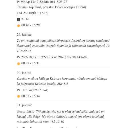
Ps 99;Ap 13:42-52;Rm 16:1-3,25-27
Thomas Aquinost, preester, kiriku õpetaja († 1274)
1Kr 2:9-16;Jk 3:17-18;
21.16
08.40
-
16.29
29. jaanuar
Ta on vaadanud oma pühast kõrgusest, Issand on taevast vaadanud
ilmamaad, et kuulda vangide ägamist ja vabastada surmalapsed. Ps
102:20-21
Ps 20:2-10;Lk 13:22-30;Js 45:20-23 või Tb 14:6-9a
08.38
-
16.31
30. jaanuar
Otsekui meil on küllaga Kristuse kannatusi, nõnda on meil küllaga
ka julgustust Kristuse kaudu. 2Kr 1:5
Ps 110:1-4;Ilm 15:1-4;
08.35
-
16.34
31. jaanuar
Jeesus ütleb: "Nõnda ka teie: kui te olete teinud kõik, mida teil on
kästud, siis öelge: Me oleme tühised sulased, me oleme ju teinud,
mis meie kohus oli teha." Lk 17:10