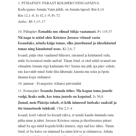
1. PÜHAPÄEV PÄRAST KOLMEKUNINGAPÄEVA
Keda iganes Jumala Vaim juhib, on Jumala lapsed.
Rm 8,14
Rm 12,1–8; Js 42,1–9; Ps 72
Jutlus: Mt 3,13–17
10. Pühapäev
Eemalda mu silmad tühja vaatamast.
Ps 119,37
Nii nagu te nüüd olete Kristuse Jeesuse võtnud vastu
Issandaks, nõnda käige temas, olles juurdunud ja ülesehitatud
temas ning kinnitatud usus.
Kl 2,6–7
Issand, palju olen vaadanud tühisust, raisanud ja kulutanud seda,
mille Sa loomisel mulle andsid. Tänan Sind, et oled nüüd avanud mu
silmadele Jumala riigi kadumatu tõe! Suuna mu pilk iga päev sellele,
mis kasvatab mind Sulle üha lähemale; kinnita mu usku ja õpeta
tänama kogu südamest.
10. jaanuar - Evangeelse Alliansi palvenädal
11. Esmaspäev
Issanda Jumala ütlus: Ma kogun tema juurde
veelgi, lisaks neile, kes tema juurde on kogutud.
Js 56,8
Jumal, meie Päästja tahab, et kõik inimesed õndsaks saaksid ja
tõe tunnetusele tuleksid.
1Tm 2,3–4
Issand, kord valisid Sa Iisraeli rahva, et nende kaudu ilmutada oma
püha nime ja tahet. Jeesuse Kristuse surma ja ülestõusmise pärast
tahad Sa aga nüüd koguda kõiki inimesi, olgu nad kes tahes. Tänan
Sind, et Su kutse on ulatunud ka minu kõrvu ja südamesse. Juhata