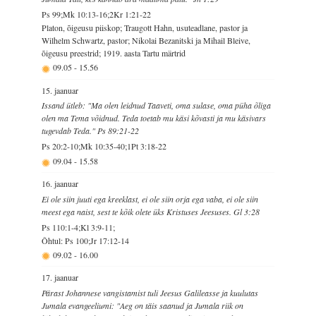
Ps 99;Mk 10:13-16;2Kr 1:21-22
Platon, õigeusu piiskop; Traugott Hahn, usuteadlane, pastor ja
Wilhelm Schwartz, pastor; Nikolai Bezanitski ja Mihail Bleive,
õigeusu preestrid; 1919. aasta Tartu märtrid
09.05
-
15.56
15. jaanuar
Issand ütleb: "Ma olen leidnud Taaveti, oma sulase, oma püha õliga
olen ma Tema võidnud. Teda toetab mu käsi kõvasti ja mu käsivars
tugevdab Teda." Ps 89:21-22
Ps 20:2-10;Mk 10:35-40;1Pt 3:18-22
09.04
-
15.58
16. jaanuar
Ei ole siin juuti ega kreeklast, ei ole siin orja ega vaba, ei ole siin
meest ega naist, sest te kõik olete üks Kristuses Jeesuses. Gl 3:28
Ps 110:1-4;Kl 3:9-11;
Õhtul: Ps 100;Jr 17:12-14
09.02
-
16.00
17. jaanuar
Pärast Johannese vangistamist tuli Jeesus Galileasse ja kuulutas
Jumala evangeeliumi: "Aeg on täis saanud ja Jumala riik on