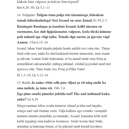
käiksin Sinu valguses ja teeksin Sinu tegusid!
Rm 8,26–30; Lk 5,1–11
14. Neljapäev
Tulgem tema palge ette tänamisega, hõisakem
temale kiituslauludega! Sest Issand on suur Jumal.
Ps 95,2–3
Kuningate Kuningas ja isandate Issand, kellel ainsana on
surematus, kes elab ligipääsmatus valguses, keda ükski inimene
pole näinud ega võigi näha. Temale olgu austus ja igavene vägi!
Aamen.
1Tm 6,15–16
Issand, tahan Sind tänada paljude heade andide eest oma elus. Tänan
Sind selle eest, mida Sa oled kinkinud teistele inimestele, meie maale
ja rahvale. Laulan Sulle kiituslaule, et Sa annad meile oma Sõna ja
armurikkad sakramendid, millega juhatad, söödad ja joodad meid teel
igavesse ellu. Tänu Sulle, Isa, Poeg ja Püha Vaim!
Ef 1,3–10; Lk 5,12–16
15. Reede
Ja naine võttis selle puu viljast ja sõi ning andis ka
oma mehele, ja tema sõi.
1Ms 3,6
Ega pime suuda pimedat juhtida teel? Eks nad mõlemad kuku
auku?
Lk 6,39
Hingevaenlane lubas avada inimeste silmad ja teha nad targaks,
astugu nad vaid Jumala vastu. Välja kukkus aga sootuks vastupidi:
inimene muutus pimedaks ja rumalaks. Issand, kanname kõik neid
kurbi tagajärgi oma kaduvas loomuses. Siiski toome tänu Sulle,
armuline ja halastaja Jumal, et Sa päästad meid kuradi kavaluse