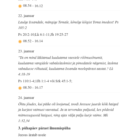
08.54
-
16.12
22. jaanuar
Laulge Issandale, mängige Temale, kõnelge kõigist Tema imedest! Ps
105:2
Ps 20:2-10;Lk 6:1-11;Jh 19:25-27
08.52
-
16.14
23. jaanuar
"Ta on mind läkitanud kuulutama vaestele rõõmusõnumit,
kuulutama vangidele vabakslaskmist ja pimedatele nägemist, laskma
vabadusse rõhutuid, kuulutama Issanda meelepärast aastat.? Lk
4:18-19
Ps 110:1-4;1Jh 1:1-4 või Srk 45:1-5;
08.50
-
16.17
24. jaanuar
Õhtu jõudes, kui päike oli loojunud, toodi Jeesuse juurde kõik haiged
ja kurjast vaimust vaevatud. Ja ta tervendas paljusid, kes põdesid
mitmesuguseid haigusi, ning ajas välja palju kurje vaime. Mk
1:32,34
3. pühapäev pärast ilmumispüha
Jeesus äratab usule