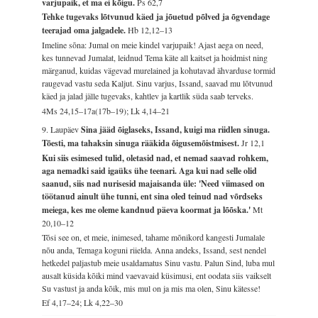
varjupaik, et ma ei kõigu.
Ps 62,7
Tehke tugevaks lõtvunud käed ja jõuetud põlved ja õgvendage
teerajad oma jalgadele.
Hb 12,12–13
Imeline sõna: Jumal on meie kindel varjupaik! Ajast aega on need,
kes tunnevad Jumalat, leidnud Tema käte all kaitset ja hoidmist ning
märganud, kuidas vägevad murelained ja kohutavad ähvarduse tormid
raugevad vastu seda Kaljut. Sinu varjus, Issand, saavad mu lõtvunud
käed ja jalad jälle tugevaks, kahtlev ja kartlik süda saab terveks.
4Ms 24,15–17a(17b–19); Lk 4,14–21
9. Laupäev
Sina jääd õiglaseks, Issand, kuigi ma riidlen sinuga.
Tõesti, ma tahaksin sinuga rääkida õigusemõistmisest.
Jr 12,1
Kui siis esimesed tulid, oletasid nad, et nemad saavad rohkem,
aga nemadki said igaüks ühe teenari. Aga kui nad selle olid
saanud, siis nad nurisesid majaisanda üle: 'Need viimased on
töötanud ainult ühe tunni, ent sina oled teinud nad võrdseks
meiega, kes me oleme kandnud päeva koormat ja lõõska.'
Mt
20,10–12
Tõsi see on, et meie, inimesed, tahame mõnikord kangesti Jumalale
nõu anda, Temaga koguni riielda. Anna andeks, Issand, sest nendel
hetkedel paljastub meie usaldamatus Sinu vastu. Palun Sind, luba mul
ausalt küsida kõiki mind vaevavaid küsimusi, ent oodata siis vaikselt
Su vastust ja anda kõik, mis mul on ja mis ma olen, Sinu kätesse!
Ef 4,17–24; Lk 4,22–30