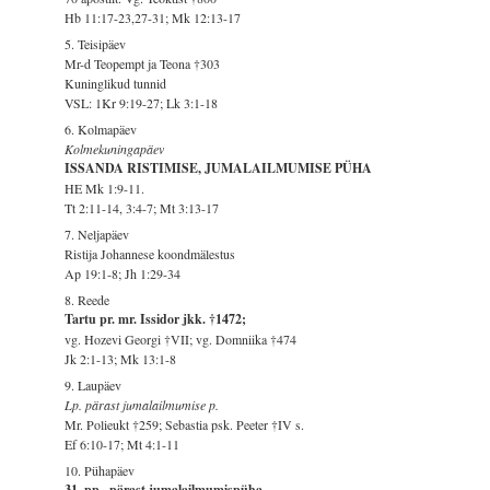
Hb 11:17-23,27-31; Mk 12:13-17
5. Teisipäev
Mr-d Teopempt ja Teona †303
Kuninglikud tunnid
VSL: 1Kr 9:19-27; Lk 3:1-18
6. Kolmapäev
Kolmekuningapäev
ISSANDA RISTIMISE, JUMALAILMUMISE PÜHA
HE Mk 1:9-11.
Tt 2:11-14, 3:4-7; Mt 3:13-17
7. Neljapäev
Ristija Johannese koondmälestus
Ap 19:1-8; Jh 1:29-34
8. Reede
Tartu pr. mr. Issidor jkk. †1472;
vg. Hozevi Georgi †VII; vg. Domniika †474
Jk 2:1-13; Mk 13:1-8
9. Laupäev
Lp. pärast jumalailmumise p.
Mr. Polieukt †259; Sebastia psk. Peeter †IV s.
Ef 6:10-17; Mt 4:1-11
10. Pühapäev
31. pp., pärast jumalailmumispüha