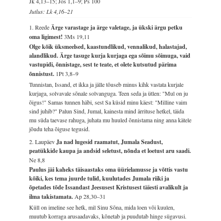
Jk 4,13–15; Jos 1,1–9; Ps 100
Jutlus: Lk 4,16–21
1. Reede
Ärge varastage ja ärge valetage, ja ükski ärgu petku
oma ligimest!
3Ms 19,11
Olge kõik üksmeelsed, kaastundlikud, vennalikud, halastajad,
alandlikud. Ärge tasuge kurja kurjaga ega sõimu sõimuga, vaid
vastupidi, õnnistage, sest te teate, et olete kutsutud pärima
õnnistust.
1Pt 3,8–9
Tunnistan, Issand, et ikka ja jälle tõuseb minus kihk vastata kurjale
kurjaga, solvavale sõnale solvanguga. Teen seda ja ütlen: "Mul on ju
õigus!" Samas tunnen häbi, sest Sa küsid minu käest: "Milline vaim
sind juhib?" Palun Sind, Jumal, kainesta mind ärrituse hetkel, täida
mu süda taevase rahuga, juhata mu huuled õnnistama ning anna kätele
jõudu teha õiguse tegusid.
2. Laupäev
Ja nad lugesid raamatut, Jumala Seadust,
peatükkide kaupa ja andsid seletust, nõnda et loetust aru saadi.
Ne 8,8
Paulus jäi kaheks täisaastaks oma üürielamusse ja võttis vastu
kõiki, kes tema juurde tulid, kuulutades Jumala riiki ja
õpetades tõde Issandast Jeesusest Kristusest täiesti avalikult ja
ilma takistamata.
Ap 28,30–31
Küll on imeline see hetk, mil Sinu Sõna, mida loen või kuulen,
muutub korraga arusaadavaks, kõnetab ja puudutab hinge sügavusi.