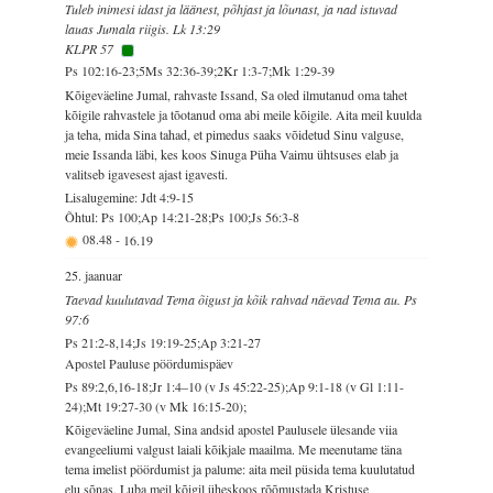
Tuleb inimesi idast ja läänest, põhjast ja lõunast, ja nad istuvad
lauas Jumala riigis. Lk 13:29
KLPR 57
Ps 102:16-23;5Ms 32:36-39;2Kr 1:3-7;Mk 1:29-39
Kõigeväeline Jumal, rahvaste Issand, Sa oled ilmutanud oma tahet
kõigile rahvastele ja tõotanud oma abi meile kõigile. Aita meil kuulda
ja teha, mida Sina tahad, et pimedus saaks võidetud Sinu valguse,
meie Issanda läbi, kes koos Sinuga Püha Vaimu ühtsuses elab ja
valitseb igavesest ajast igavesti.
Lisalugemine: Jdt 4:9-15
Õhtul: Ps 100;Ap 14:21-28;Ps 100;Js 56:3-8
08.48
-
16.19
25. jaanuar
Taevad kuulutavad Tema õigust ja kõik rahvad näevad Tema au. Ps
97:6
Ps 21:2-8,14;Js 19:19-25;Ap 3:21-27
Apostel Pauluse pöördumispäev
Ps 89:2,6,16-18;Jr 1:4–10 (v Js 45:22-25);Ap 9:1-18 (v Gl 1:11-
24);Mt 19:27-30 (v Mk 16:15-20);
Kõigeväeline Jumal, Sina andsid apostel Paulusele ülesande viia
evangeeliumi valgust laiali kõikjale maailma. Me meenutame täna
tema imelist pöördumist ja palume: aita meil püsida tema kuulutatud
elu sõnas. Luba meil kõigil üheskoos rõõmustada Kristuse