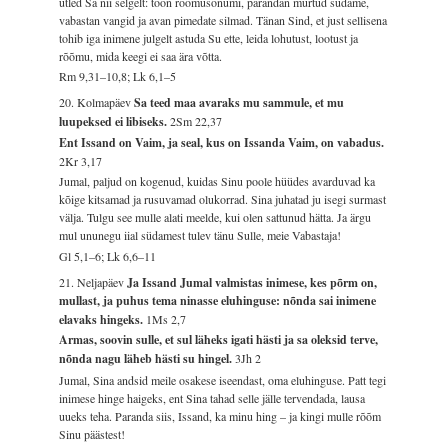
ütled Sa nii selgelt: toon rõõmusõnumi, parandan murtud südame,
vabastan vangid ja avan pimedate silmad. Tänan Sind, et just sellisena
tohib iga inimene julgelt astuda Su ette, leida lohutust, lootust ja
rõõmu, mida keegi ei saa ära võtta.
Rm 9,31–10,8; Lk 6,1–5
20. Kolmapäev
Sa teed maa avaraks mu sammule, et mu
luupeksed ei libiseks.
2Sm 22,37
Ent Issand on Vaim, ja seal, kus on Issanda Vaim, on vabadus.
2Kr 3,17
Jumal, paljud on kogenud, kuidas Sinu poole hüüdes avarduvad ka
kõige kitsamad ja rusuvamad olukorrad. Sina juhatad ju isegi surmast
välja. Tulgu see mulle alati meelde, kui olen sattunud hätta. Ja ärgu
mul ununegu iial südamest tulev tänu Sulle, meie Vabastaja!
Gl 5,1–6; Lk 6,6–11
21. Neljapäev
Ja Issand Jumal valmistas inimese, kes põrm on,
mullast, ja puhus tema ninasse eluhinguse: nõnda sai inimene
elavaks hingeks.
1Ms 2,7
Armas, soovin sulle, et sul läheks igati hästi ja sa oleksid terve,
nõnda nagu läheb hästi su hingel.
3Jh 2
Jumal, Sina andsid meile osakese iseendast, oma eluhinguse. Patt tegi
inimese hinge haigeks, ent Sina tahad selle jälle tervendada, lausa
uueks teha. Paranda siis, Issand, ka minu hing – ja kingi mulle rõõm
Sinu päästest!