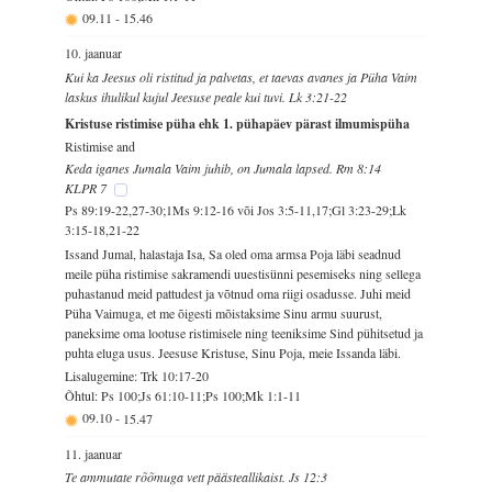
09.11
-
15.46
10. jaanuar
Kui ka Jeesus oli ristitud ja palvetas, et taevas avanes ja Püha Vaim
laskus ihulikul kujul Jeesuse peale kui tuvi. Lk 3:21-22
Kristuse ristimise püha ehk 1. pühapäev pärast ilmumispüha
Ristimise and
Keda iganes Jumala Vaim juhib, on Jumala lapsed. Rm 8:14
KLPR 7
Ps 89:19-22,27-30;1Ms 9:12-16 või Jos 3:5-11,17;Gl 3:23-29;Lk
3:15-18,21-22
Issand Jumal, halastaja Isa, Sa oled oma armsa Poja läbi seadnud
meile püha ristimise sakramendi uuestisünni pesemiseks ning sellega
puhastanud meid pattudest ja võtnud oma riigi osadusse. Juhi meid
Püha Vaimuga, et me õigesti mõistaksime Sinu armu suurust,
paneksime oma lootuse ristimisele ning teeniksime Sind pühitsetud ja
puhta eluga usus. Jeesuse Kristuse, Sinu Poja, meie Issanda läbi.
Lisalugemine: Trk 10:17-20
Õhtul: Ps 100;Js 61:10-11;Ps 100;Mk 1:1-11
09.10
-
15.47
11. jaanuar
Te ammutate rõõmuga vett päästeallikaist. Js 12:3