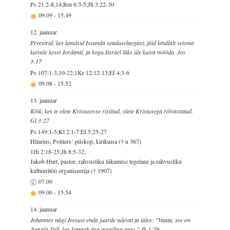
Ps 21:2-8,14;Rm 6:3-5;Jh 3:22-30
09.09
-
15.49
12. jaanuar
Preestrid, kes kandsid Issanda seaduselaegast, jäid kindlalt seisma
kuivale keset Jordanit, ja kogu Iisrael läks üle kuiva mööda. Jos
3:17
Ps 107:1-3,10-22;1Kr 12:12-13;Ef 4:3-6
09.08
-
15.52
13. jaanuar
Kõik, kes te olete Kristusesse ristitud, olete Kristusega rõivastatud.
Gl 3:27
Ps 149:1-5;Kl 2:1-7;Ef 5:25-27
Hilarius, Poitiers’ piiskop, kirikuisa († u 367)
1Jh 2:18-25;Jh 8:5-32;
Jakob Hurt, pastor, rahvusliku liikumise tegelane ja rahvusliku
kultuuritöö organiseerija († 1907)
07.00
09.06
-
15.54
14. jaanuar
Johannes nägi Jeesust enda juurde tulevat ja ütles: "Vaata, see on
Jumala Tall, kes kannab ära maailma patu." Jh 1:29