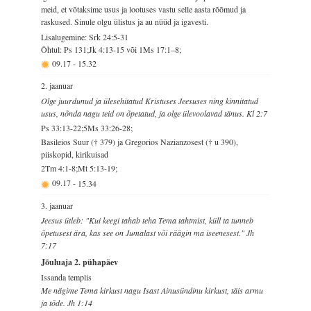
meid, et võtaksime usus ja lootuses vastu selle aasta rõõmud ja
raskused. Sinule olgu ülistus ja au nüüd ja igavesti.
Lisalugemine: Srk 24:5-31
Õhtul: Ps 131;Jk 4:13-15 või 1Ms 17:1–8;
09.17
-
15.32
2. jaanuar
Olge juurdunud ja ülesehitatud Kristuses Jeesuses ning kinnitatud
usus, nõnda nagu teid on õpetatud, ja olge ülevoolavad tänus. Kl 2:7
Ps 33:13-22;5Ms 33:26-28;
Basileios Suur († 379) ja Gregorios Nazianzosest († u 390),
piiskopid, kirikuisad
2Tm 4:1-8;Mt 5:13-19;
09.17
-
15.34
3. jaanuar
Jeesus ütleb: "Kui keegi tahab teha Tema tahtmist, küll ta tunneb
õpetusest ära, kas see on Jumalast või räägin ma iseenesest." Jh
7:17
Jõuluaja 2. pühapäev
Issanda templis
Me nägime Tema kirkust nagu Isast Ainusündinu kirkust, täis armu
ja tõde. Jh 1:14