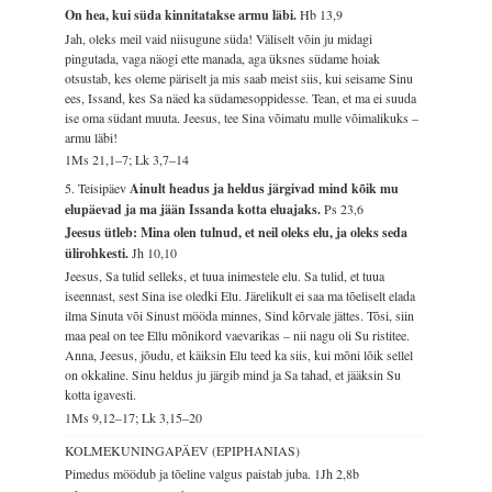
On hea, kui süda kinnitatakse armu läbi.
Hb 13,9
Jah, oleks meil vaid niisugune süda! Väliselt võin ju midagi
pingutada, vaga näogi ette manada, aga üksnes südame hoiak
otsustab, kes oleme päriselt ja mis saab meist siis, kui seisame Sinu
ees, Issand, kes Sa näed ka südamesoppidesse. Tean, et ma ei suuda
ise oma südant muuta. Jeesus, tee Sina võimatu mulle võimalikuks –
armu läbi!
1Ms 21,1–7; Lk 3,7–14
5. Teisipäev
Ainult headus ja heldus järgivad mind kõik mu
elupäevad ja ma jään Issanda kotta eluajaks.
Ps 23,6
Jeesus ütleb: Mina olen tulnud, et neil oleks elu, ja oleks seda
ülirohkesti.
Jh 10,10
Jeesus, Sa tulid selleks, et tuua inimestele elu. Sa tulid, et tuua
iseennast, sest Sina ise oledki Elu. Järelikult ei saa ma tõeliselt elada
ilma Sinuta või Sinust mööda minnes, Sind kõrvale jättes. Tõsi, siin
maa peal on tee Ellu mõnikord vaevarikas – nii nagu oli Su ristitee.
Anna, Jeesus, jõudu, et käiksin Elu teed ka siis, kui mõni lõik sellel
on okkaline. Sinu heldus ju järgib mind ja Sa tahad, et jääksin Su
kotta igavesti.
1Ms 9,12–17; Lk 3,15–20
KOLMEKUNINGAPÄEV (EPIPHANIAS)
Pimedus möödub ja tõeline valgus paistab juba.
1Jh 2,8b