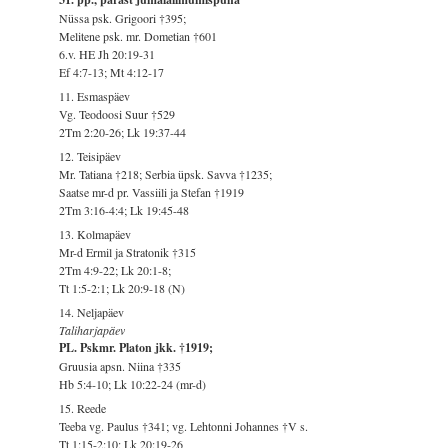
Nüssa psk. Grigoori †395;
Melitene psk. mr. Dometian †601
6.v. HE Jh 20:19-31
Ef 4:7-13; Mt 4:12-17
11. Esmaspäev
Vg. Teodoosi Suur †529
2Tm 2:20-26; Lk 19:37-44
12. Teisipäev
Mr. Tatiana †218; Serbia üpsk. Savva †1235;
Saatse mr-d pr. Vassiili ja Stefan †1919
2Tm 3:16-4:4; Lk 19:45-48
13. Kolmapäev
Mr-d Ermil ja Stratonik †315
2Tm 4:9-22; Lk 20:1-8;
Tt 1:5-2:1; Lk 20:9-18 (N)
14. Neljapäev
Taliharjapäev
PL. Pskmr. Platon jkk. †1919;
Gruusia apsn. Niina †335
Hb 5:4-10; Lk 10:22-24 (mr-d)
15. Reede
Teeba vg. Paulus †341; vg. Lehtonni Johannes †V s.
Tt 1:15-2:10; Lk 20:19-26