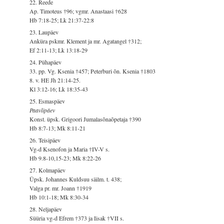
22. Reede
Ap. Timoteus †96; vgmr. Anastaasi †628
Hb 7:18-25; Lk 21:37-22:8
23. Laupäev
Anküra pskmr. Klement ja mr. Agatangel †312;
Ef 2:11-13; Lk 13:18-29
24. Pühapäev
33. pp. Vg. Ksenia †457; Peterburi õn. Ksenia †1803
8. v. HE Jh 21:14-25.
Kl 3:12-16; Lk 18:35-43
25. Esmaspäev
Paavlipäev
Konst. üpsk. Grigoori Jumalasõnaõpetaja †390
Hb 8:7-13; Mk 8:11-21
26. Teisipäev
Vg-d Ksenofon ja Maria †IV-V s.
Hb 9.8-10,15-23; Mk 8:22-26
27. Kolmapäev
Üpsk. Johannes Kuldsuu säilm. t. 438;
Valga pr. mr. Joann †1919
Hb 10:1-18; Mk 8:30-34
28. Neljapäev
Süüria vg-d Efrem †373 ja Iisak †VII s.