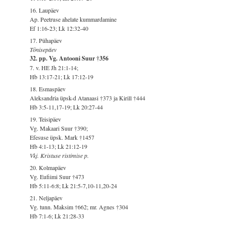
16. Laupäev
Ap. Peetruse ahelate kummardamine
Ef 1:16-23; Lk 12:32-40
17. Pühapäev
Tõnisepäev
32. pp. Vg. Antooni Suur †356
7. v. HE Jh 21:1-14;
Hb 13:17-21; Lk 17:12-19
18. Esmaspäev
Aleksandria üpsk-d Atanaasi †373 ja Kirill †444
Hb 3:5-11,17-19; Lk 20:27-44
19. Teisipäev
Vg. Makaari Suur †390;
Efesuse üpsk. Mark †1457
Hb 4:1-13; Lk 21:12-19
Vkj. Kristuse ristimise p.
20. Kolmapäev
Vg. Eufiimi Suur †473
Hb 5:11-6:8; Lk 21:5-7,10-11,20-24
21. Neljapäev
Vg. tunn. Maksim †662; mr. Agnes †304
Hb 7:1-6; Lk 21:28-33