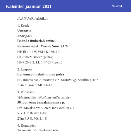
Kalender jaanuar 2021
Seaded
JAANUAR / näärikuu
1. Reede
Uusaasta
Nääripäev
Issanda ümberlõikamine.
Kaisarea üpsk. Vassiili Suur †376
HE Jh 10:1-9; VSL: Kl 2:8-12,
Lk 2:20-21,40-52 (püha);
Hb 7:26-8:2, Lk 6:17-23 (üpsk.)
2. Laupäev
Lp. enne jumalailmumise püha
EP. Rooma pst. Silvester †335; Saarovi vg. Serafim †1833
1Tm 3:14-4:5; Mt 3:1-11
3. Pühapäev
Vabadussõjas võidelnute mälestuspäev
30. pp., enne jumalailmumise p.
Prh. Malakia †V s. eKr.; mr. Gordi †IV s.
5. v. HE Jh 20:11-18;
2Tm 4:5-8; Mk 1:1-8
4. Esmaspäev
70 apostlit. Vg. Teoktist †800