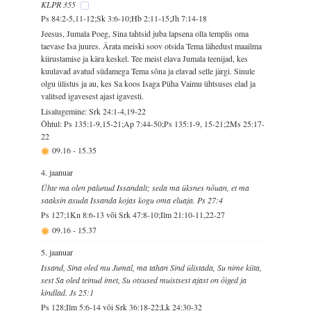
KLPR 355
Ps 84:2-5,11-12;Sk 3:6-10;Hb 2:11-15;Jh 7:14-18
Jeesus, Jumala Poeg, Sina tahtsid juba lapsena olla templis oma
taevase Isa juures. Ärata meiski soov otsida Tema lähedust maailma
kiirustamise ja kära keskel. Tee meist elava Jumala teenijad, kes
kuulavad avatud südamega Tema sõna ja elavad selle järgi. Sinule
olgu ülistus ja au, kes Sa koos Isaga Püha Vaimu ühtsuses elad ja
valitsed igavesest ajast igavesti.
Lisalugemine: Srk 24:1-4,19-22
Õhtul: Ps 135:1-9,15-21;Ap 7:44-50;Ps 135:1-9, 15-21;2Ms 25:17-
22
09.16
-
15.35
4. jaanuar
Ühte ma olen palunud Issandalt; seda ma üksnes nõuan, et ma
saaksin asuda Issanda kojas kogu oma eluaja. Ps 27:4
Ps 127;1Kn 8:6-13 või Srk 47:8-10;Ilm 21:10-11,22-27
09.16
-
15.37
5. jaanuar
Issand, Sina oled mu Jumal, ma tahan Sind ülistada, Su nime kiita,
sest Sa oled teinud imet, Su otsused muistsest ajast on õiged ja
kindlad. Js 25:1
Ps 128;Ilm 5:6-14 või Srk 36:18-22;Lk 24:30-32