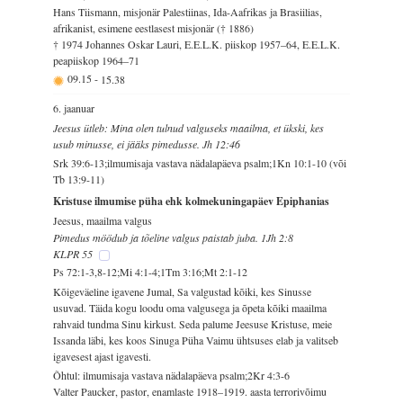
Hans Tiismann, misjonär Palestiinas, Ida-Aafrikas ja Brasiilias,
afrikanist, esimene eestlasest misjonär († 1886)
† 1974 Johannes Oskar Lauri, E.E.L.K. piiskop 1957–64, E.E.L.K.
peapiiskop 1964–71
09.15
-
15.38
6. jaanuar
Jeesus ütleb: Mina olen tulnud valguseks maailma, et ükski, kes
usub minusse, ei jääks pimedusse. Jh 12:46
Srk 39:6-13;ilmumisaja vastava nädalapäeva psalm;1Kn 10:1-10 (või
Tb 13:9-11)
Kristuse ilmumise püha ehk kolmekuningapäev Epiphanias
Jeesus, maailma valgus
Pimedus möödub ja tõeline valgus paistab juba. 1Jh 2:8
KLPR 55
Ps 72:1-3,8-12;Mi 4:1-4;1Tm 3:16;Mt 2:1-12
Kõigeväeline igavene Jumal, Sa valgustad kõiki, kes Sinusse
usuvad. Täida kogu loodu oma valgusega ja õpeta kõiki maailma
rahvaid tundma Sinu kirkust. Seda palume Jeesuse Kristuse, meie
Issanda läbi, kes koos Sinuga Püha Vaimu ühtsuses elab ja valitseb
igavesest ajast igavesti.
Õhtul: ilmumisaja vastava nädalapäeva psalm;2Kr 4:3-6
Valter Paucker, pastor, enamlaste 1918–1919. aasta terrorivõimu