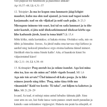
veel paljusid tõe tundmisele ja pääsemise allikale!
Ap 10,37–48; Lk 4,31–37
12. Teisipäev
Ja ma ise kogun oma lammaste jäägi kõigist
maadest, kuhu ma olen nad ajanud, ja toon nad tagasi nende
karjamaale; nad on siis viljakad ja neid saab palju.
Jr 23,3
Missugune inimene teie seast, kui tal on sada lammast ja ta ühe
neist kaotab, ei jäta neid üheksatkümmend üheksat kõrbe ega
lähe kadunule järele, kuni ta tema leiab?
Lk 15,4
Mitte kõike, mida kaotatakse, ei hakata otsima. Otsitakse seda, mis on
tähtis ja hinnaline. Jeesus, Sa jätsid maha oma taevase riigi kirkuse ja
aarded ning laskusid pimedasse orgu otsima kaduma läinud inimest.
Järelikult olen ka mina Sinule kallis! Aita, et haaraksin kinni Su
väljasirutatud käest!
1Kr 2,11–16; Lk 4,38–44
13. Kolmapäev
Poeg austab isa ja sulane isandat. Aga kui mina
olen isa, kus on siis minu au? ütleb vägede Issand.
Ml 1,6
Aga mis teie arvate? Ühel inimesel oli kaks poega. Ja ta läks
esimese juurde ning ütles: 'Poeg, mine täna tööle mu
viinamäele!' Kuid too kostis: 'Ei taha!', ent hiljem ta kahetses ja
läks.
Mt 21,28–29
Issand, Sa tead, et mõnigi minu antud lubadus täitmata jääb. Sinu
suur arm on see, kui Sulle lausa vastu pannes ometi meelt parandan ja
kaineks saan uskmatuse vägijoogist. Halasta mu peale ka edaspidi, et