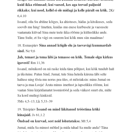
kuid ikka rõõmsad; kui vaesed, kes aga teevad paljusid
rikkaks; kui need, kellel ei ole midagi ja kelle päralt on kõik.
2Kr
6,4.10
Issand, olla Su abiline kõiges, ka ahistuses, hädas ja kitsikuses, seda
soovib mu hing! Imetlen, kuidas mu enese kurbusele ja vaesusele
vaatamata külvad Sina meie teele ikka rõõmu ja külluslikke ande.
Tänu Sulle, et Su vägi on suurem kui kõik muu siin maailmas!
18. Esmaspäev
Sina annad kõigile elu ja taevavägi kummardab
sind.
Ne 9,6
Jah, temast ja tema läbi ja temasse on kõik. Temale olgu kirkus
igavesti!
Rm 11,36
Issand, mõnikord on nii raske leida tänu põhjust, kui kõik tundub hall
ja üksluine. Palun Sind, Jumal, tule Sina heleda kiirena läbi selle
halluse ning tõsta mu norus pea üles, et mõistaksin: minu Jumal on
taeva ja maa Looja! Ärata minus imetlust ja lapselikku rõõmu, kui
vaatan Sinu kirjeldamatut loomistööd ja seda väikest suurt elu, mille
Sa kord mullegi kinkisid.
5Ms 4,5–13; Lk 5,33–39
19. Teisipäev
Issand on mind läkitanud trööstima kõiki
leinajaid.
Js 61,1.2
Õndsad on kurvad, sest neid lohutatakse.
Mt 5,4
Jumal, mida Sa minust mõtled ja mida tahad Sa mulle anda? Täna