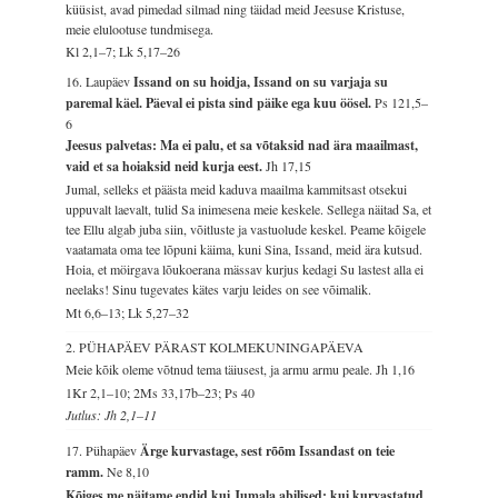
küüsist, avad pimedad silmad ning täidad meid Jeesuse Kristuse,
meie elulootuse tundmisega.
Kl 2,1–7; Lk 5,17–26
16. Laupäev
Issand on su hoidja, Issand on su varjaja su
paremal käel. Päeval ei pista sind päike ega kuu öösel.
Ps 121,5–
6
Jeesus palvetas: Ma ei palu, et sa võtaksid nad ära maailmast,
vaid et sa hoiaksid neid kurja eest.
Jh 17,15
Jumal, selleks et päästa meid kaduva maailma kammitsast otsekui
uppuvalt laevalt, tulid Sa inimesena meie keskele. Sellega näitad Sa, et
tee Ellu algab juba siin, võitluste ja vastuolude keskel. Peame kõigele
vaatamata oma tee lõpuni käima, kuni Sina, Issand, meid ära kutsud.
Hoia, et möirgava lõukoerana mässav kurjus kedagi Su lastest alla ei
neelaks! Sinu tugevates kätes varju leides on see võimalik.
Mt 6,6–13; Lk 5,27–32
2. PÜHAPÄEV PÄRAST KOLMEKUNINGAPÄEVA
Meie kõik oleme võtnud tema täiusest, ja armu armu peale.
Jh 1,16
1Kr 2,1–10; 2Ms 33,17b–23; Ps 40
Jutlus: Jh 2,1–11
17. Pühapäev
Ärge kurvastage, sest rõõm Issandast on teie
ramm.
Ne 8,10
Kõiges me näitame endid kui Jumala abilised: kui kurvastatud,