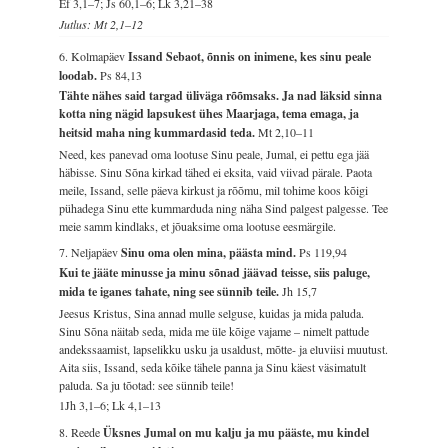
Ef 3,1–7; Js 60,1–6; Lk 3,21–38
Jutlus: Mt 2,1–12
6. Kolmapäev
Issand Sebaot, õnnis on inimene, kes sinu peale
loodab.
Ps 84,13
Tähte nähes said targad üliväga rõõmsaks. Ja nad läksid sinna
kotta ning nägid lapsukest ühes Maarjaga, tema emaga, ja
heitsid maha ning kummardasid teda.
Mt 2,10–11
Need, kes panevad oma lootuse Sinu peale, Jumal, ei pettu ega jää
häbisse. Sinu Sõna kirkad tähed ei eksita, vaid viivad pärale. Paota
meile, Issand, selle päeva kirkust ja rõõmu, mil tohime koos kõigi
pühadega Sinu ette kummarduda ning näha Sind palgest palgesse. Tee
meie samm kindlaks, et jõuaksime oma lootuse eesmärgile.
7. Neljapäev
Sinu oma olen mina, päästa mind.
Ps 119,94
Kui te jääte minusse ja minu sõnad jäävad teisse, siis paluge,
mida te iganes tahate, ning see sünnib teile.
Jh 15,7
Jeesus Kristus, Sina annad mulle selguse, kuidas ja mida paluda.
Sinu Sõna näitab seda, mida me üle kõige vajame – nimelt pattude
andekssaamist, lapselikku usku ja usaldust, mõtte- ja eluviisi muutust.
Aita siis, Issand, seda kõike tähele panna ja Sinu käest väsimatult
paluda. Sa ju tõotad: see sünnib teile!
1Jh 3,1–6; Lk 4,1–13
8. Reede
Üksnes Jumal on mu kalju ja mu pääste, mu kindel