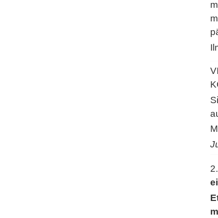
m
m
p
I
V
K
S
a
M
J
2
e
E
m