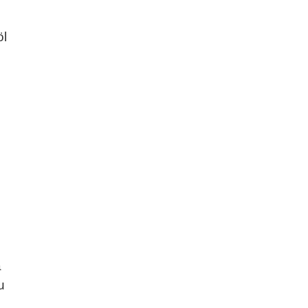
öl
a
u