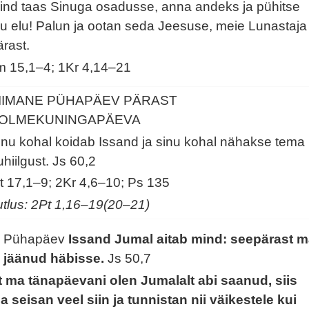
ind taas Sinuga osadusse, anna andeks ja pühitse
u elu! Palun ja ootan seda Jeesuse, meie Lunastaja
ärast.
lm 15,1–4; 1Kr 4,14–21
IIMANE PÜHAPÄEV PÄRAST
OLMEKUNINGAPÄEVA
inu kohal koidab Issand ja sinu kohal nähakse tema
uhiilgust.
Js 60,2
t 17,1–9; 2Kr 4,6–10; Ps 135
utlus: 2Pt 1,16–19(20–21)
. Pühapäev
Issand Jumal aitab mind: seepärast 
i jäänud häbisse.
Js 50,7
t ma tänapäevani olen Jumalalt abi saanud, siis
a seisan veel siin ja tunnistan nii väikestele kui