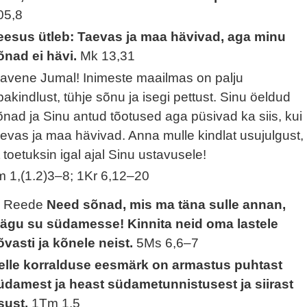
05,8
eesus ütleb: Taevas ja maa hävivad, aga minu
õnad ei hävi.
Mk 13,31
gavene Jumal! Inimeste maailmas on palju
bakindlust, tühje sõnu ja isegi pettust. Sinu öeldud
õnad ja Sinu antud tõotused aga püsivad ka siis, kui
aevas ja maa hävivad. Anna mulle kindlat usujulgust,
t toetuksin igal ajal Sinu ustavusele!
lm 1,(1.2)3–8; 1Kr 6,12–20
. Reede
Need sõnad, mis ma täna sulle annan,
äägu su südamesse! Kinnita neid oma lastele
õvasti ja kõnele neist.
5Ms 6,6–7
elle korralduse eesmärk on armastus puhtast
üdamest ja heast südametunnistusest ja siirast
sust.
1Tm 1,5