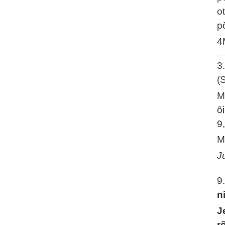
o
p
4
3
(
M
õ
9
M
J
9
n
J
r