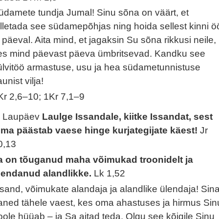
üdamete tundja Jumal! Sinu sõna on väärt, et
alletada see südamepõhjas ning hoida sellest kinni ö
a päeval. Aita mind, et jagaksin Su sõna rikkusi neile,
es mind päevast päeva ümbritsevad. Kandku see
ülvitöö armastuse, usu ja hea südametunnistuse
unist vilja!
Kr 2,6–10; 1Kr 7,1–9
. Laupäev
Laulge Issandale, kiitke Issandat, sest
ema päästab vaese hinge kurjategijate käest!
Jr
0,13
a on tõuganud maha võimukad troonidelt ja
lendanud alandlikke.
Lk 1,52
ssand, võimukate alandaja ja alandlike ülendaja! Sin
aned tähele vaest, kes oma ahastuses ja hirmus Sin
oole hüüab – ja Sa aitad teda. Olgu see kõigile Sinu