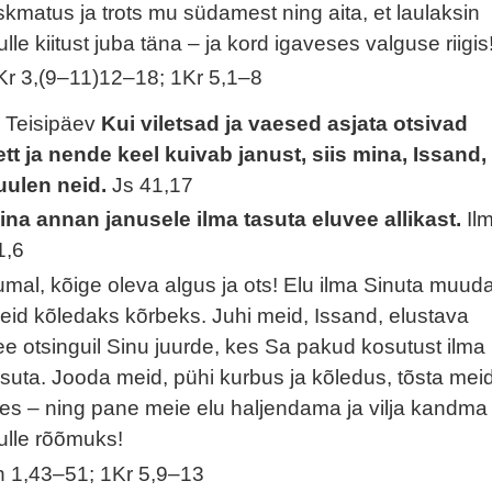
skmatus ja trots mu südamest ning aita, et laulaksin
ulle kiitust juba täna – ja kord igaveses valguse riigis
Kr 3,(9–11)12–18; 1Kr 5,1–8
. Teisipäev
Kui viletsad ja vaesed asjata otsivad
ett ja nende keel kuivab janust, siis mina, Issand,
uulen neid.
Js 41,17
ina annan janusele ilma tasuta eluvee allikast.
Il
1,6
umal, kõige oleva algus ja ots! Elu ilma Sinuta muud
eid kõledaks kõrbeks. Juhi meid, Issand, elustava
ee otsinguil Sinu juurde, kes Sa pakud kosutust ilma
asuta. Jooda meid, pühi kurbus ja kõledus, tõsta mei
les – ning pane meie elu haljendama ja vilja kandma
ulle rõõmuks!
h 1,43–51; 1Kr 5,9–13