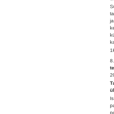
S
t
j
k
k
ka
1
8
t
2
T
ü
I
p
p