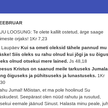
EEBRUAR
UU LOOSUNG: Te olete kallilt ostetud, ärge saage
nimeste orjaks!
1Kr 7,23
. Laupäev
Kui sa ometi oleksid tähele pannud mu
äske! Siis oleks su rahu olnud kui jõgi ja su õigu
leks olnud otsekui mere lained.
Js 48,18
eesus Kristus on saanud meile tarkuseks Jumala
ing õiguseks ja pühitsuseks ja lunastuseks.
1Kr
,30
ahu Jumal! Mõistan, et ma pole hoolinud Su
äskudest. Seepärast olen nüüd rahutu ja rusutud,
tsekui eemale jäänud Sinust. Halasta minu peale, juh