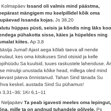
. Kolmapäev
Issand oli valmis mind päästma,
eepärast mängigem mu keelpillidel kõik oma
lupäevad Issanda kojas.
Js 38,20
alutu hüppas püsti, seisis ja kõndis ning läks ko
endega pühakotta sisse, käies ja hüpeldes ning
umalat kiites.
Ap 3,8
äästja Jumal! Ajast aega kõlab taeva all nende
änulaul, kes oma kitsikuses Sind otsisid ja kelle
ppihüüdu Sa kuulsid, tuues raskustele lahenduse. Ä
ase minulgi unustada kõike head, millega oled mind
äevast päeva õnnistanud. Tahan Sind tänada Su
ahva keskel, austada Sind Su pühamus!
h 3,31–36; 1Kr 6,1–11
. Neljapäev
Ta peab igavesti meeles oma lepingut
õna, mille ta on andnud tuhandele põlvele.
Ps