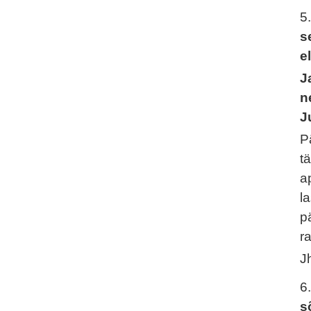
5
s
e
J
n
J
P
t
a
l
p
r
J
6
s