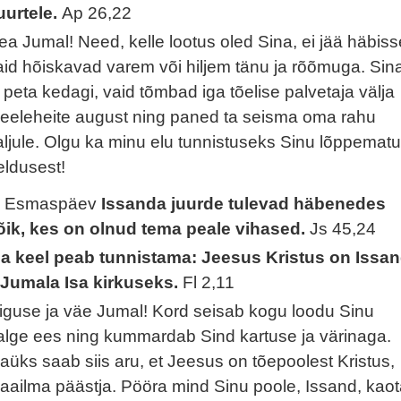
uurtele.
Ap 26,22
ea Jumal! Need, kelle lootus oled Sina, ei jää häbiss
aid hõiskavad varem või hiljem tänu ja rõõmuga. Sin
i peta kedagi, vaid tõmbad iga tõelise palvetaja välja
eeleheite august ning paned ta seisma oma rahu
aljule. Olgu ka minu elu tunnistuseks Sinu lõppematu
eldusest!
. Esmaspäev
Issanda juurde tulevad häbenedes
õik, kes on olnud tema peale vihased.
Js 45,24
ga keel peab tunnistama: Jeesus Kristus on Issa
 Jumala Isa kirkuseks.
Fl 2,11
iguse ja väe Jumal! Kord seisab kogu loodu Sinu
alge ees ning kummardab Sind kartuse ja värinaga.
gaüks saab siis aru, et Jeesus on tõepoolest Kristus,
aailma päästja. Pööra mind Sinu poole, Issand, kao