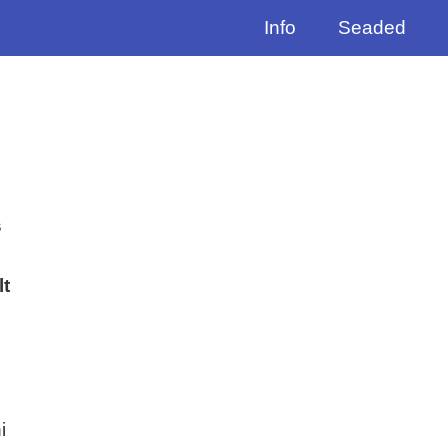
Info
Seaded
s
lt
i