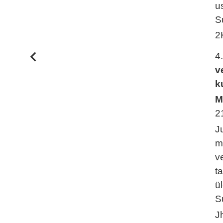
u
S
2
4
v
k
M
2
J
m
v
t
ü
S
J