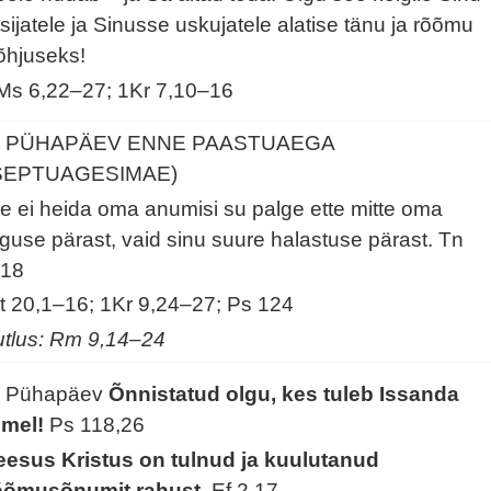
tsijatele ja Sinusse uskujatele alatise tänu ja rõõmu
õhjuseks!
Ms 6,22–27; 1Kr 7,10–16
. PÜHAPÄEV ENNE PAASTUAEGA
SEPTUAGESIMAE)
e ei heida oma anumisi su palge ette mitte oma
iguse pärast, vaid sinu suure halastuse pärast.
Tn
,18
t 20,1–16; 1Kr 9,24–27; Ps 124
utlus: Rm 9,14–24
. Pühapäev
Õnnistatud olgu, kes tuleb Issanda
imel!
Ps 118,26
eesus Kristus on tulnud ja kuulutanud
õõmusõnumit rahust.
Ef 2,17