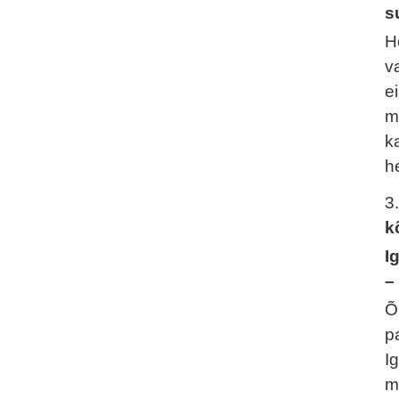
s
H
v
e
m
k
h
3
k
I
–
Õ
p
I
m