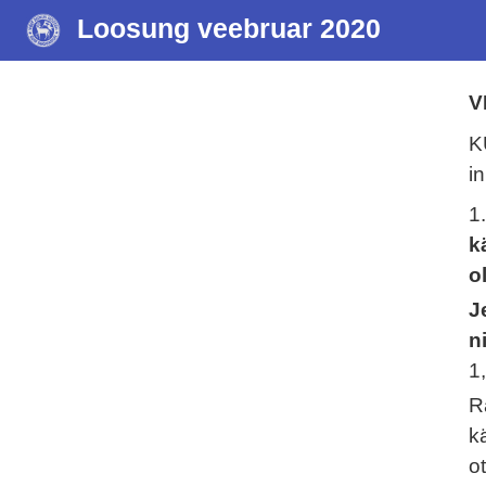
Loosung veebruar 2020
V
K
i
1
k
o
J
n
1
R
k
o