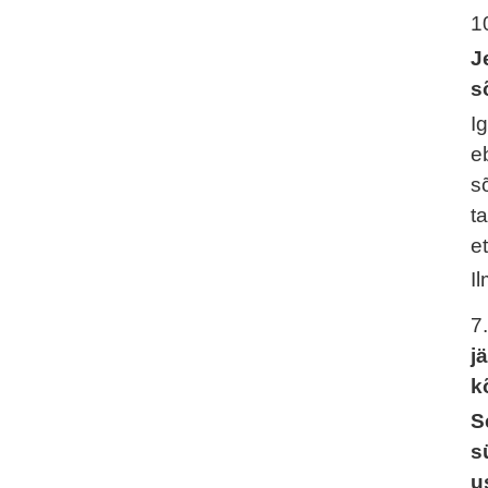
1
J
s
I
e
s
t
e
I
7
j
k
S
s
u