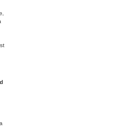
e,
a
st
nd
ta