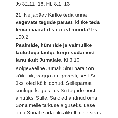
Js 32,11–18; Hb 8,1–13
21. Neljapäev
Kiitke teda tema
vägevate tegude pärast, kiitke teda
tema määratut suurust mööda!
Ps
150,2
Psalmide, hümnide ja vaimulike
lauludega laulge kogu südamest
tänulikult Jumalale.
Kl 3,16
Kõigeväeline Jumal! Sinu päralt on
kõik: riik, vägi ja au igavesti, sest Sa
üksi oled kõik loonud. Sellepärast
kuulugu kogu kiitus Su tegude eest
ainuüksi Sulle. Sa oled andnud oma
Sõna meile tarkuse alguseks. Lase
oma Sõnal elada rikkalikult meie seas