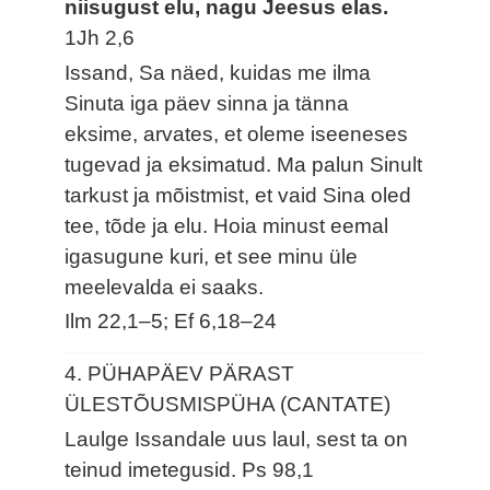
niisugust elu, nagu Jeesus elas.
1Jh 2,6
Issand, Sa näed, kuidas me ilma
Sinuta iga päev sinna ja tänna
eksime, arvates, et oleme iseeneses
tugevad ja eksimatud. Ma palun Sinult
tarkust ja mõistmist, et vaid Sina oled
tee, tõde ja elu. Hoia minust eemal
igasugune kuri, et see minu üle
meelevalda ei saaks.
Ilm 22,1–5; Ef 6,18–24
4. PÜHAPÄEV PÄRAST
ÜLESTÕUSMISPÜHA (CANTATE)
Laulge Issandale uus laul, sest ta on
teinud imetegusid.
Ps 98,1