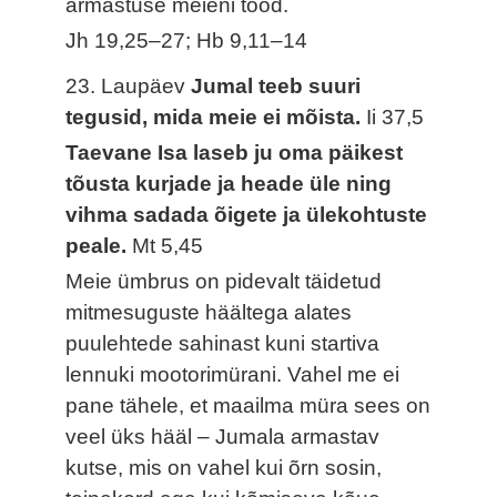
armastuse meieni tood.
Jh 19,25–27; Hb 9,11–14
23. Laupäev
Jumal teeb suuri
tegusid, mida meie ei mõista.
Ii 37,5
Taevane Isa laseb ju oma päikest
tõusta kurjade ja heade üle ning
vihma sadada õigete ja ülekohtuste
peale.
Mt 5,45
Meie ümbrus on pidevalt täidetud
mitmesuguste häältega alates
puulehtede sahinast kuni startiva
lennuki mootorimürani. Vahel me ei
pane tähele, et maailma müra sees on
veel üks hääl – Jumala armastav
kutse, mis on vahel kui õrn sosin,