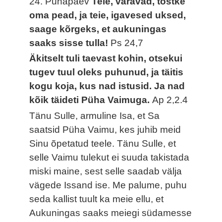
24. Pühapäev
Teie, väravad, tõstke
oma pead, ja teie, igavesed uksed,
saage kõrgeks, et aukuningas
saaks sisse tulla!
Ps 24,7
Äkitselt tuli taevast kohin, otsekui
tugev tuul oleks puhunud, ja täitis
kogu koja, kus nad istusid. Ja nad
kõik täideti Püha Vaimuga.
Ap 2,2.4
Tänu Sulle, armuline Isa, et Sa
saatsid Püha Vaimu, kes juhib meid
Sinu õpetatud teele. Tänu Sulle, et
selle Vaimu tulekut ei suuda takistada
miski maine, sest selle saadab välja
vägede Issand ise. Me palume, puhu
seda kallist tuult ka meie ellu, et
Aukuningas saaks meiegi südamesse