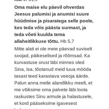
Oma maise elu päevil ohverdas
Jeesus palumisi ja anumisi suure
hüüdmise ja pisaratega selle poole,
kes teda võis päästa surmast, ja
teda võeti kuulda tema
allaheitlikkuse tõttu.
Hb 5,7
Mitte alati ei ole meie päevad suviselt
soojad, päikeselised ja rõõmsad. Ka
kurvastuse orust läbi minnes oled
Sina, Isa, tõotanud meid tuua mööda
tasast teed karastava veeoja äärde.
Palun anna meile alandlikku meelt, et
me võiksime oma palvete läbi loota
raskustes Sinu armule ja halastusele,
et kord pääseksime igavesest