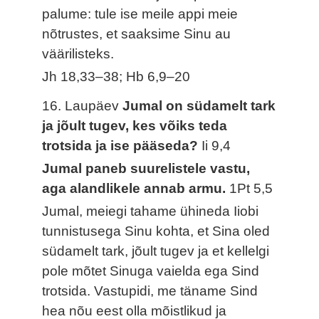
palume: tule ise meile appi meie
nõtrustes, et saaksime Sinu au
väärilisteks.
Jh 18,33–38; Hb 6,9–20
16. Laupäev
Jumal on südamelt tark
ja jõult tugev, kes võiks teda
trotsida ja ise pääseda?
Ii 9,4
Jumal paneb suurelistele vastu,
aga alandlikele annab armu.
1Pt 5,5
Jumal, meiegi tahame ühineda Iiobi
tunnistusega Sinu kohta, et Sina oled
südamelt tark, jõult tugev ja et kellelgi
pole mõtet Sinuga vaielda ega Sind
trotsida. Vastupidi, me täname Sind
hea nõu eest olla mõistlikud ja