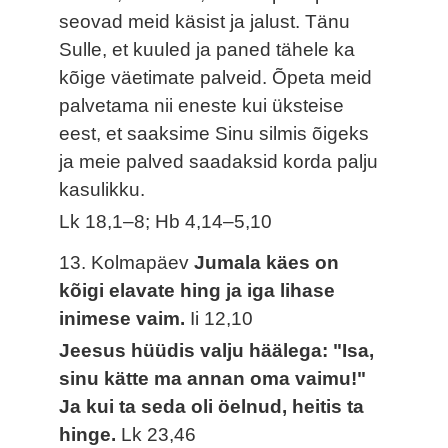
seovad meid käsist ja jalust. Tänu
Sulle, et kuuled ja paned tähele ka
kõige väetimate palveid. Õpeta meid
palvetama nii eneste kui üksteise
eest, et saaksime Sinu silmis õigeks
ja meie palved saadaksid korda palju
kasulikku.
Lk 18,1–8; Hb 4,14–5,10
13. Kolmapäev
Jumala käes on
kõigi elavate hing ja iga lihase
inimese vaim.
Ii 12,10
Jeesus hüüdis valju häälega: "Isa,
sinu kätte ma annan oma vaimu!"
Ja kui ta seda oli öelnud, heitis ta
hinge.
Lk 23,46