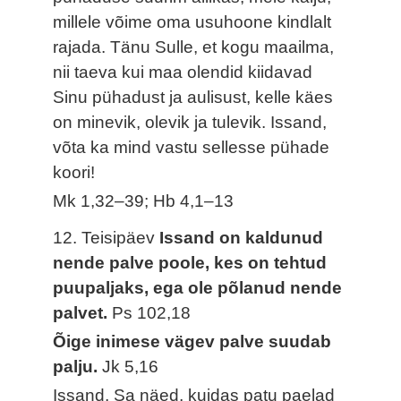
millele võime oma usuhoone kindlalt
rajada. Tänu Sulle, et kogu maailma,
nii taeva kui maa olendid kiidavad
Sinu pühadust ja aulisust, kelle käes
on minevik, olevik ja tulevik. Issand,
võta ka mind vastu sellesse pühade
koori!
Mk 1,32–39; Hb 4,1–13
12. Teisipäev
Issand on kaldunud
nende palve poole, kes on tehtud
puupaljaks, ega ole põlanud nende
palvet.
Ps 102,18
Õige inimese vägev palve suudab
palju.
Jk 5,16
Issand, Sa näed, kuidas patu paelad