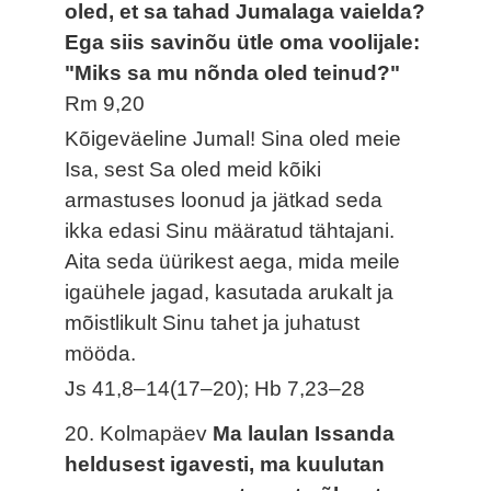
oled, et sa tahad Jumalaga vaielda?
Ega siis savinõu ütle oma voolijale:
"Miks sa mu nõnda oled teinud?"
Rm 9,20
Kõigeväeline Jumal! Sina oled meie
Isa, sest Sa oled meid kõiki
armastuses loonud ja jätkad seda
ikka edasi Sinu määratud tähtajani.
Aita seda üürikest aega, mida meile
igaühele jagad, kasutada arukalt ja
mõistlikult Sinu tahet ja juhatust
mööda.
Js 41,8–14(17–20); Hb 7,23–28
20. Kolmapäev
Ma laulan Issanda
heldusest igavesti, ma kuulutan