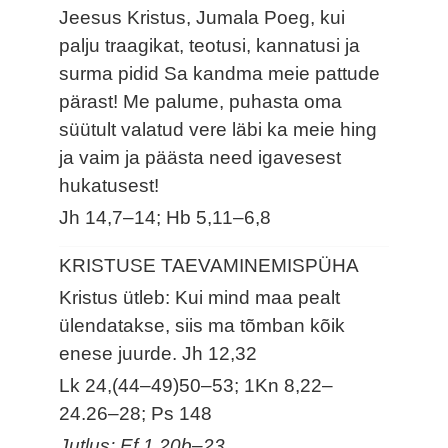
Jeesus Kristus, Jumala Poeg, kui
palju traagikat, teotusi, kannatusi ja
surma pidid Sa kandma meie pattude
pärast! Me palume, puhasta oma
süütult valatud vere läbi ka meie hing
ja vaim ja päästa need igavesest
hukatusest!
Jh 14,7–14; Hb 5,11–6,8
KRISTUSE TAEVAMINEMISPÜHA
Kristus ütleb: Kui mind maa pealt
ülendatakse, siis ma tõmban kõik
enese juurde.
Jh 12,32
Lk 24,(44–49)50–53; 1Kn 8,22–
24.26–28; Ps 148
Jutlus: Ef 1,20b–23