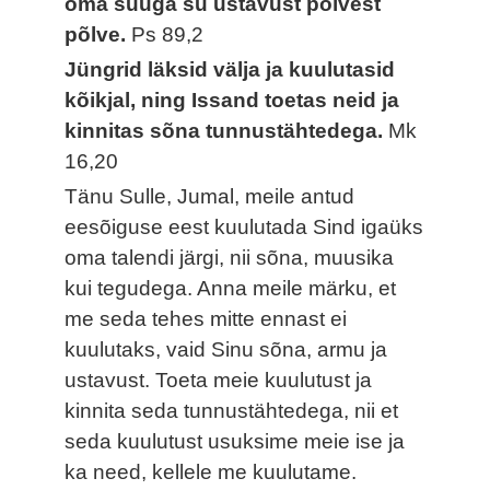
oma suuga su ustavust põlvest
põlve.
Ps 89,2
Jüngrid läksid välja ja kuulutasid
kõikjal, ning Issand toetas neid ja
kinnitas sõna tunnustähtedega.
Mk
16,20
Tänu Sulle, Jumal, meile antud
eesõiguse eest kuulutada Sind igaüks
oma talendi järgi, nii sõna, muusika
kui tegudega. Anna meile märku, et
me seda tehes mitte ennast ei
kuulutaks, vaid Sinu sõna, armu ja
ustavust. Toeta meie kuulutust ja
kinnita seda tunnustähtedega, nii et
seda kuulutust usuksime meie ise ja
ka need, kellele me kuulutame.