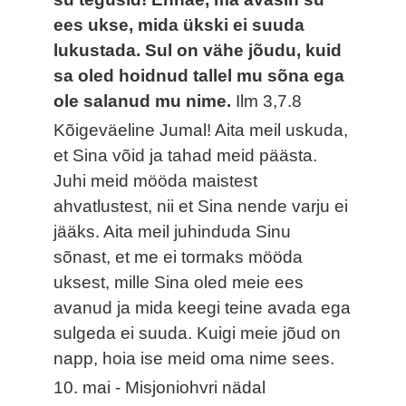
ees ukse, mida ükski ei suuda
lukustada. Sul on vähe jõudu, kuid
sa oled hoidnud tallel mu sõna ega
ole salanud mu nime.
Ilm 3,7.8
Kõigeväeline Jumal! Aita meil uskuda,
et Sina võid ja tahad meid päästa.
Juhi meid mööda maistest
ahvatlustest, nii et Sina nende varju ei
jääks. Aita meil juhinduda Sinu
sõnast, et me ei tormaks mööda
uksest, mille Sina oled meie ees
avanud ja mida keegi teine avada ega
sulgeda ei suuda. Kuigi meie jõud on
napp, hoia ise meid oma nime sees.
10. mai - Misjoniohvri nädal