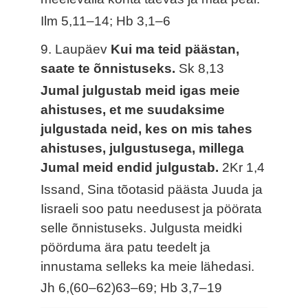
Ilm 5,11–14; Hb 3,1–6
9. Laupäev
Kui ma teid päästan,
saate te õnnistuseks.
Sk 8,13
Jumal julgustab meid igas meie
ahistuses, et me suudaksime
julgustada neid, kes on mis tahes
ahistuses, julgustusega, millega
Jumal meid endid julgustab.
2Kr 1,4
Issand, Sina tõotasid päästa Juuda ja
Iisraeli soo patu needusest ja pöörata
selle õnnistuseks. Julgusta meidki
pöörduma ära patu teedelt ja
innustama selleks ka meie lähedasi.
Jh 6,(60–62)63–69; Hb 3,7–19