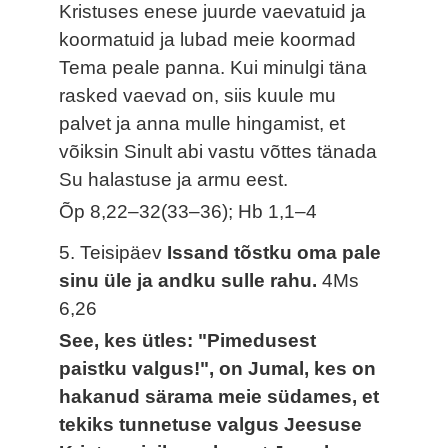
Kristuses enese juurde vaevatuid ja
koormatuid ja lubad meie koormad
Tema peale panna. Kui minulgi täna
rasked vaevad on, siis kuule mu
palvet ja anna mulle hingamist, et
võiksin Sinult abi vastu võttes tänada
Su halastuse ja armu eest.
Õp 8,22–32(33–36); Hb 1,1–4
5. Teisipäev
Issand tõstku oma pale
sinu üle ja andku sulle rahu.
4Ms
6,26
See, kes ütles: "Pimedusest
paistku valgus!", on Jumal, kes on
hakanud särama meie südames, et
tekiks tunnetuse valgus Jeesuse