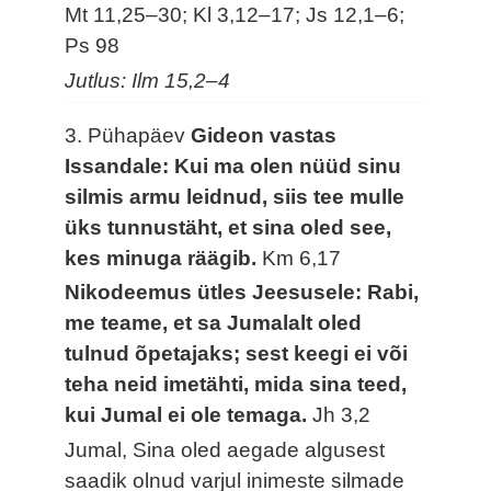
Mt 11,25–30; Kl 3,12–17; Js 12,1–6;
Ps 98
Jutlus: Ilm 15,2–4
3. Pühapäev
Gideon vastas
Issandale: Kui ma olen nüüd sinu
silmis armu leidnud, siis tee mulle
üks tunnustäht, et sina oled see,
kes minuga räägib.
Km 6,17
Nikodeemus ütles Jeesusele: Rabi,
me teame, et sa Jumalalt oled
tulnud õpetajaks; sest keegi ei või
teha neid imetähti, mida sina teed,
kui Jumal ei ole temaga.
Jh 3,2
Jumal, Sina oled aegade algusest
saadik olnud varjul inimeste silmade