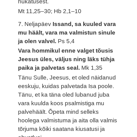
hukatusest.
Mt 11,25–30; Hb 2,1–10
7. Neljapäev
Issand, sa kuuled vara
mu häält, vara ma valmistun sinule
ja olen valvel.
Ps 5,4
Vara hommikul enne valget tõusis
Jeesus üles, väljus ning läks tühja
paika ja palvetas seal.
Mk 1,35
Tänu Sulle, Jeesus, et oled näidanud
eeskuju, kuidas palvetada Isa poole.
Tänu, et ka täna oled lubanud juba
vara kuulda koos psalmistiga mu
palvehäält. Õpeta mind selleks
hoolega valmistuma ja aita olla valmis
tõrjuma kõiki saatana kiusatusi ja