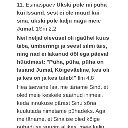
11. Esmaspäev
Ükski pole nii püha
kui Issand, sest ei ole muud kui
sina, ükski pole kalju nagu meie
Jumal.
1Sm 2,2
Neil neljal olevusel oli igaühel kuus
tiiba, ümberringi ja seest silmi täis,
ning nad ei lakanud ööl ega päeval
hüüdmast: "Püha, püha, püha on
Issand Jumal, Kõigeväeline, kes oli
ja kes on ja kes tuleb!"
Ilm 4,8
Hea taevane Isa, me täname Sind, et
oled meie keskele saatnud inimesi,
keda innukuse pärast Sinu sõna
kuulutada nimetame pühadeks. Aga
me täname, et Sina ise oled kõige
pühaduse suurim allikas, meie kalju,