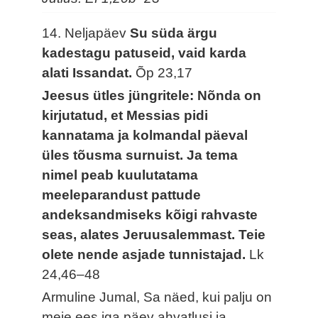
14. Neljapäev
Su süda ärgu
kadestagu patuseid, vaid karda
alati Issandat.
Õp 23,17
Jeesus ütles jüngritele: Nõnda on
kirjutatud, et Messias pidi
kannatama ja kolmandal päeval
üles tõusma surnuist. Ja tema
nimel peab kuulutatama
meeleparandust pattude
andeksandmiseks kõigi rahvaste
seas, alates Jeruusalemmast. Teie
olete nende asjade tunnistajad.
Lk
24,46–48
Armuline Jumal, Sa näed, kui palju on
meie ees iga päev ahvatlusi ja