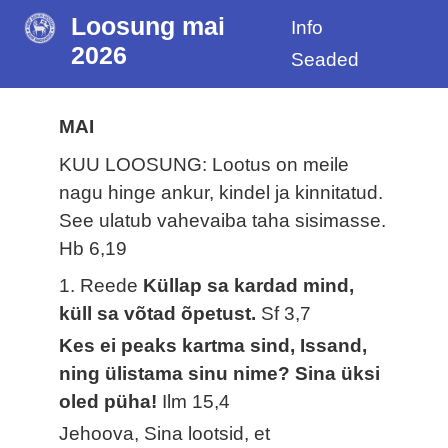
Loosung mai
Info
2026
Seaded
MAI
KUU LOOSUNG: Lootus on meile
nagu hinge ankur, kindel ja kinnitatud.
See ulatub vahevaiba taha sisimasse.
Hb 6,19
1. Reede
Küllap sa kardad mind,
küll sa võtad õpetust.
Sf 3,7
Kes ei peaks kartma sind, Issand,
ning ülistama sinu nime? Sina üksi
oled püha!
Ilm 15,4
Jehoova, Sina lootsid, et