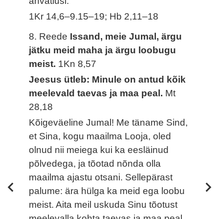
ahvatlusi.
1Kr 14,6–9.15–19; Hb 2,11–18
8. Reede
Issand, meie Jumal, ärgu
jätku meid maha ja ärgu loobugu
meist.
1Kn 8,57
Jeesus ütleb: Minule on antud kõik
meelevald taevas ja maa peal.
Mt
28,18
Kõigeväeline Jumal! Me täname Sind,
et Sina, kogu maailma Looja, oled
olnud nii meiega kui ka eesläinud
põlvedega, ja tõotad nõnda olla
maailma ajastu otsani. Sellepärast
palume: ära hülga ka meid ega loobu
meist. Aita meil uskuda Sinu tõotust
meelevalla kohta taevas ja maa peal.