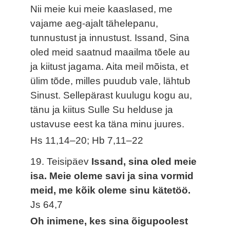
Nii meie kui meie kaaslased, me
vajame aeg-ajalt tähelepanu,
tunnustust ja innustust. Issand, Sina
oled meid saatnud maailma tõele au
ja kiitust jagama. Aita meil mõista, et
ülim tõde, milles puudub vale, lähtub
Sinust. Sellepärast kuulugu kogu au,
tänu ja kiitus Sulle Su helduse ja
ustavuse eest ka täna minu juures.
Hs 11,14–20; Hb 7,11–22
19. Teisipäev
Issand, sina oled meie
isa. Meie oleme savi ja sina vormid
meid, me kõik oleme sinu kätetöö.
Js 64,7
Oh inimene, kes sina õigupoolest