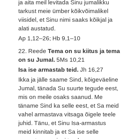
ja aita meil levitada Sinu jumalikku
tarkust meie ümber kõikvõimalikel
viisidel, et Sinu nimi saaks kõikjal ja
alati austatud.
Ap 1,12–26; Hb 9,1–10
22. Reede
Tema on su kiitus ja tema
on su Jumal.
5Ms 10,21
Isa ise armastab teid.
Jh 16,27
Ikka ja jälle saame Sind, kõigeväeline
Jumal, tänada Su suurte tegude eest,
mis on meile osaks saanud. Me
täname Sind ka selle eest, et Sa meid
vahel armastava vitsaga õigele teele
juhid. Tänu, et Sinu Isa-armastus
meid kinnitab ja et Sa ise selle