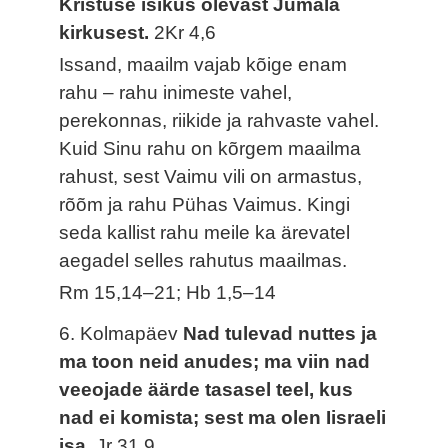
Kristuse isikus olevast Jumala
kirkusest.
2Kr 4,6
Issand, maailm vajab kõige enam
rahu – rahu inimeste vahel,
perekonnas, riikide ja rahvaste vahel.
Kuid Sinu rahu on kõrgem maailma
rahust, sest Vaimu vili on armastus,
rõõm ja rahu Pühas Vaimus. Kingi
seda kallist rahu meile ka ärevatel
aegadel selles rahutus maailmas.
Rm 15,14–21; Hb 1,5–14
6. Kolmapäev
Nad tulevad nuttes ja
ma toon neid anudes; ma viin nad
veeojade äärde tasasel teel, kus
nad ei komista; sest ma olen Iisraeli
isa.
Jr 31,9