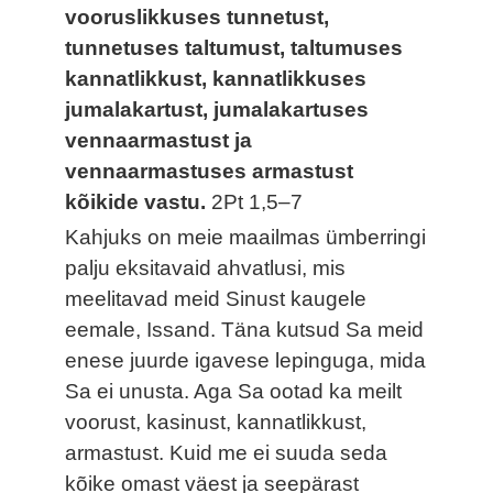
vooruslikkuses tunnetust,
tunnetuses taltumust, taltumuses
kannatlikkust, kannatlikkuses
jumalakartust, jumalakartuses
vennaarmastust ja
vennaarmastuses armastust
kõikide vastu.
2Pt 1,5–7
Kahjuks on meie maailmas ümberringi
palju eksitavaid ahvatlusi, mis
meelitavad meid Sinust kaugele
eemale, Issand. Täna kutsud Sa meid
enese juurde igavese lepinguga, mida
Sa ei unusta. Aga Sa ootad ka meilt
voorust, kasinust, kannatlikkust,
armastust. Kuid me ei suuda seda
kõike omast väest ja seepärast