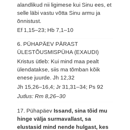
alandlikud nii ligimese kui Sinu ees, et
selle läbi vastu võtta Sinu armu ja
õnnistust.
Ef 1,15–23; Hb 7,1–10
6. PÜHAPÄEV PÄRAST
ÜLESTÕUSMISPÜHA (EXAUDI)
Kristus ütleb: Kui mind maa pealt
ülendatakse, siis ma tõmban kõik
enese juurde.
Jh 12,32
Jh 15,26–16,4; Jr 31,31–34; Ps 92
Jutlus: Rm 8,26–30
17. Pühapäev
Issand, sina tõid mu
hinge välja surmavallast, sa
elustasid mind nende hulgast, kes