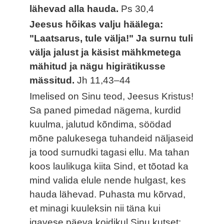
lähevad alla hauda.
Ps 30,4
Jeesus hõikas valju häälega:
"Laatsarus, tule välja!" Ja surnu tuli
välja jalust ja käsist mähkmetega
mähitud ja nägu higirätikusse
mässitud.
Jh 11,43–44
Imelised on Sinu teod, Jeesus Kristus!
Sa paned pimedad nägema, kurdid
kuulma, jalutud kõndima, söödad
mõne palukesega tuhandeid näljaseid
ja tood surnudki tagasi ellu. Ma tahan
koos laulikuga kiita Sind, et tõotad ka
mind valida elule nende hulgast, kes
hauda lähevad. Puhasta mu kõrvad,
et minagi kuuleksin nii täna kui
igavese päeva koidikul Sinu kutset: