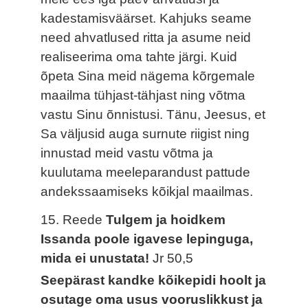
kadestamisväärset. Kahjuks seame
need ahvatlused ritta ja asume neid
realiseerima oma tahte järgi. Kuid
õpeta Sina meid nägema kõrgemale
maailma tühjast-tähjast ning võtma
vastu Sinu õnnistusi. Tänu, Jeesus, et
Sa väljusid auga surnute riigist ning
innustad meid vastu võtma ja
kuulutama meeleparandust pattude
andekssaamiseks kõikjal maailmas.
15. Reede
Tulgem ja hoidkem
Issanda poole igavese lepinguga,
mida ei unustata!
Jr 50,5
Seepärast kandke kõikepidi hoolt ja
osutage oma usus vooruslikkust ja