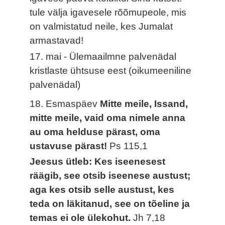
tule välja igavesele rõõmupeole, mis
on valmistatud neile, kes Jumalat
armastavad!
17. mai - Ülemaailmne palvenädal
kristlaste ühtsuse eest (oikumeeniline
palvenädal)
18. Esmaspäev
Mitte meile, Issand,
mitte meile, vaid oma nimele anna
au oma helduse pärast, oma
ustavuse pärast!
Ps 115,1
Jeesus ütleb: Kes iseenesest
räägib, see otsib iseenese austust;
aga kes otsib selle austust, kes
teda on läkitanud, see on tõeline ja
temas ei ole ülekohut.
Jh 7,18