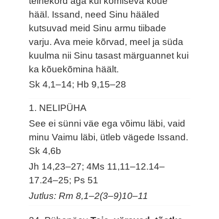
teinekord aga kui kõmiseva kõue
hääl. Issand, need Sinu hääled
kutsuvad meid Sinu armu tiibade
varju. Ava meie kõrvad, meel ja süda
kuulma nii Sinu tasast märguannet kui
ka kõuekõmina häält.
Sk 4,1–14; Hb 9,15–28
1. NELIPÜHA
See ei sünni väe ega võimu läbi, vaid
minu Vaimu läbi, ütleb vägede Issand.
Sk 4,6b
Jh 14,23–27; 4Ms 11,11–12.14–
17.24–25; Ps 51
Jutlus: Rm 8,1–2(3–9)10–11