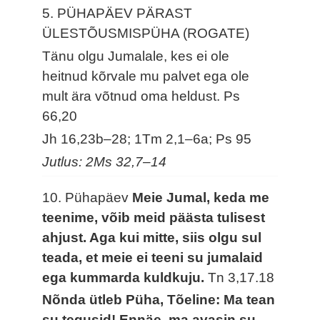
5. PÜHAPÄEV PÄRAST
ÜLESTÕUSMISPÜHA (ROGATE)
Tänu olgu Jumalale, kes ei ole
heitnud kõrvale mu palvet ega ole
mult ära võtnud oma heldust.
Ps
66,20
Jh 16,23b–28; 1Tm 2,1–6a; Ps 95
Jutlus: 2Ms 32,7–14
10. Pühapäev
Meie Jumal, keda me
teenime, võib meid päästa tulisest
ahjust. Aga kui mitte, siis olgu sul
teada, et meie ei teeni su jumalaid
ega kummarda kuldkuju.
Tn 3,17.18
Nõnda ütleb Püha, Tõeline: Ma tean
su tegusid! Ennäe, ma avasin su