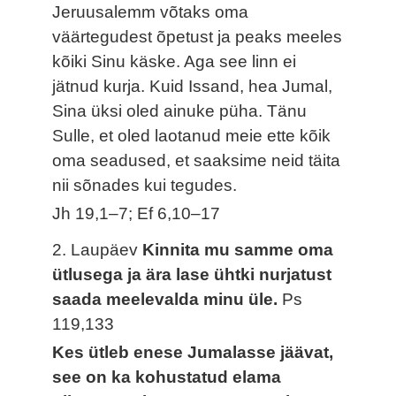
Jeruusalemm võtaks oma
väärtegudest õpetust ja peaks meeles
kõiki Sinu käske. Aga see linn ei
jätnud kurja. Kuid Issand, hea Jumal,
Sina üksi oled ainuke püha. Tänu
Sulle, et oled laotanud meie ette kõik
oma seadused, et saaksime neid täita
nii sõnades kui tegudes.
Jh 19,1–7; Ef 6,10–17
2. Laupäev
Kinnita mu samme oma
ütlusega ja ära lase ühtki nurjatust
saada meelevalda minu üle.
Ps
119,133
Kes ütleb enese Jumalasse jäävat,
see on ka kohustatud elama