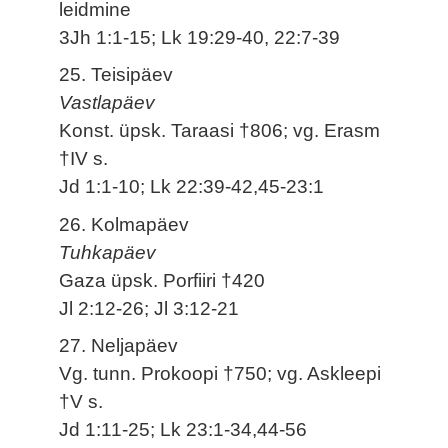
leidmine
3Jh 1:1-15; Lk 19:29-40, 22:7-39
25. Teisipäev
Vastlapäev
Konst. üpsk. Taraasi †806; vg. Erasm
†IV s.
Jd 1:1-10; Lk 22:39-42,45-23:1
26. Kolmapäev
Tuhkapäev
Gaza üpsk. Porfiiri †420
Jl 2:12-26; Jl 3:12-21
27. Neljapäev
Vg. tunn. Prokoopi †750; vg. Askleepi
†V s.
Jd 1:11-25; Lk 23:1-34,44-56