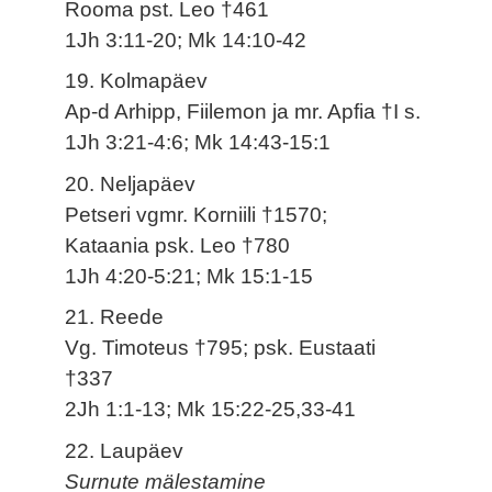
Rooma pst. Leo †461
1Jh 3:11-20; Mk 14:10-42
19. Kolmapäev
Ap-d Arhipp, Fiilemon ja mr. Apfia †I s.
1Jh 3:21-4:6; Mk 14:43-15:1
20. Neljapäev
Petseri vgmr. Korniili †1570;
Kataania psk. Leo †780
1Jh 4:20-5:21; Mk 15:1-15
21. Reede
Vg. Timoteus †795; psk. Eustaati
†337
2Jh 1:1-13; Mk 15:22-25,33-41
22. Laupäev
Surnute mälestamine