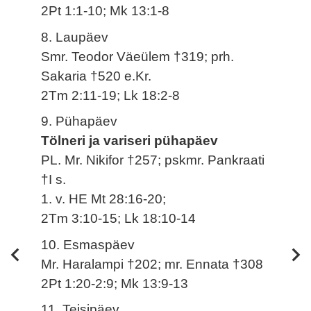
2Pt 1:1-10; Mk 13:1-8
8. Laupäev
Smr. Teodor Väeülem †319; prh.
Sakaria †520 e.Kr.
2Tm 2:11-19; Lk 18:2-8
9. Pühapäev
Tölneri ja variseri pühapäev
PL. Mr. Nikifor †257; pskmr. Pankraati
†I s.
1. v. HE Mt 28:16-20;
2Tm 3:10-15; Lk 18:10-14
10. Esmaspäev
Mr. Haralampi †202; mr. Ennata †308
2Pt 1:20-2:9; Mk 13:9-13
11. Teisipäev