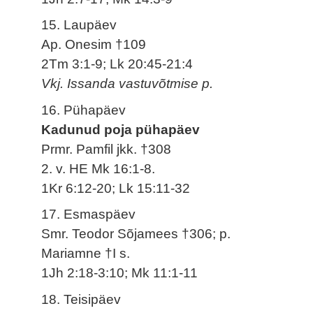
15. Laupäev
Ap. Onesim †109
2Tm 3:1-9; Lk 20:45-21:4
Vkj. Issanda vastuvõtmise p.
16. Pühapäev
Kadunud poja pühapäev
Prmr. Pamfil jkk. †308
2. v. HE Mk 16:1-8.
1Kr 6:12-20; Lk 15:11-32
17. Esmaspäev
Smr. Teodor Sõjamees †306; p.
Mariamne †I s.
1Jh 2:18-3:10; Mk 11:1-11
18. Teisipäev