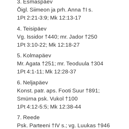
3. Esmaspäev
Õigl. Siimeon ja prh. Anna †I s.
1Pt 2:21-3:9; Mk 12:13-17
4. Teisipäev
Vg. Issidor †440; mr. Jador †250
1Pt 3:10-22; Mk 12:18-27
5. Kolmapäev
Mr. Agata †251; mr. Teoduula †304
1Pt 4:1-11; Mk 12:28-37
6. Neljapäev
Konst. patr. aps. Footi Suur †891;
Smürna psk. Vukol †100
1Pt 4:12-5:5; Mk 12:38-44
7. Reede
Psk. Parteeni †IV s.; vg. Luukas †946