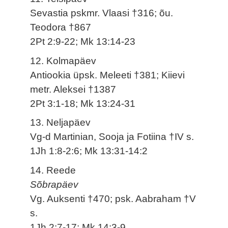
Sevastia pskmr. Vlaasi †316; õu.
Teodora †867
2Pt 2:9-22; Mk 13:14-23
12. Kolmapäev
Antiookia üpsk. Meleeti †381; Kiievi
metr. Aleksei †1387
2Pt 3:1-18; Mk 13:24-31
13. Neljapäev
Vg-d Martinian, Sooja ja Fotiina †IV s.
1Jh 1:8-2:6; Mk 13:31-14:2
14. Reede
Sõbrapäev
Vg. Auksenti †470; psk. Aabraham †V
s.
1Jh 2:7-17; Mk 14:3-9