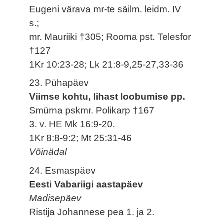
Eugeni värava mr-te säilm. leidm. IV
s.;
mr. Mauriiki †305; Rooma pst. Telesfor
†127
1Kr 10:23-28; Lk 21:8-9,25-27,33-36
23. Pühapäev
Viimse kohtu, lihast loobumise pp.
Smürna pskmr. Polikarp †167
3. v. HE Mk 16:9-20.
1Kr 8:8-9:2; Mt 25:31-46
Võinädal
24. Esmaspäev
Eesti Vabariigi aastapäev
Madisepäev
Ristija Johannese pea 1. ja 2.