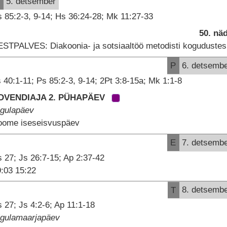
5. detsember
 85:2-3, 9-14; Hs 36:24-28; Mk 11:27-33
50. nä
ESTPALVES: Diakoonia- ja sotsiaaltöö metodisti kogudustes
P
6. detsemb
 40:1-11; Ps 85:2-3, 9-14; 2Pt 3:8-15a; Mk 1:1-8
DVENDIAJA 2. PÜHAPÄEV
igulapäev
oome iseseisvuspäev
E
7. detsemb
 27; Js 26:7-15; Ap 2:37-42
:03 15:22
T
8. detsemb
 27; Js 4:2-6; Ap 11:1-18
igulamaarjapäev