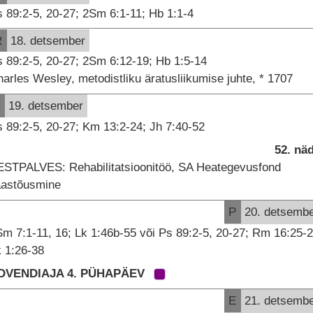
 89:2-5, 20-27; 2Sm 6:1-11; Hb 1:1-4
R
18. detsember
 89:2-5, 20-27; 2Sm 6:12-19; Hb 1:5-14
arles Wesley, metodistliku äratusliikumise juhte, * 1707
19. detsember
 89:2-5, 20-27; Km 13:2-24; Jh 7:40-52
52. nä
ESTPALVES: Rehabilitatsioonitöö, SA Heategevusfond
aastõusmine
P
20. detsemb
m 7:1-11, 16; Lk 1:46b-55 või Ps 89:2-5, 20-27; Rm 16:25-2
 1:26-38
DVENDIAJA 4. PÜHAPÄEV
E
21. detsemb