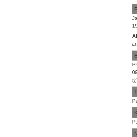
Js
1
A
L
Ps
09
Ps
Ps