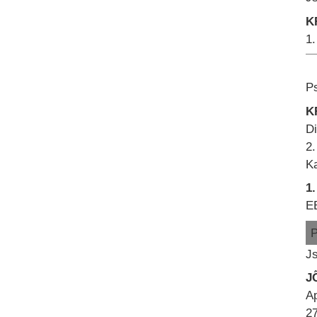
K
1
Ps
K
Di
2
K
1.
E
Js
J
A
27