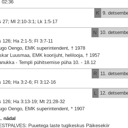
02:36
K
9. detsemb
 27; Ml 2:10-3:1; Lk 1:5-17
N
10. detsemb
 126; Ha 2:1-5; Fl 3:7-11
ugo Oengo, EMK superintendent, † 1978
kar Luusmaa, EMK koorijuht, helilooja, † 1957
nukka - Templi pühitsemise püha 10. - 18.12
R
11. detsemb
 126; Ha 3:2-6; Fl 3:12-16
L
12. detsemb
 126; Ha 3:13-19; Mt 21:28-32
ugo Oengo, EMK superintendent, * 1907
. nädal
ESTPALVES: Puuetega laste tugikeskus Päikesekiir