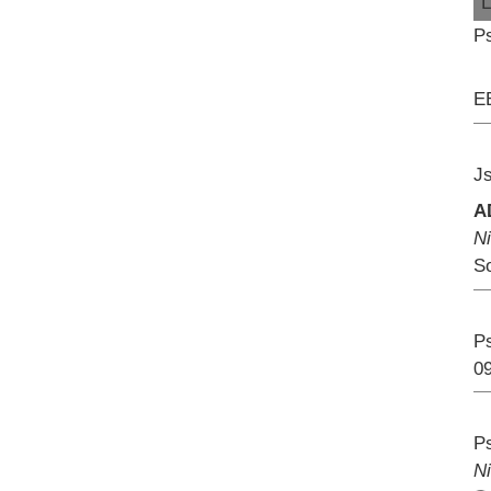
L
Ps
E
Js
A
N
S
Ps
09
Ps
N