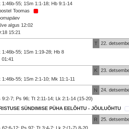
 1:46b-55; 1Sm 1:1-18; Hb 9:1-14
postel Toomas
oomapäev
lve algus 12:02
:18 15:21
T
22. detsemb
 1:46b-55; 1Sm 1:19-28; Hb 8
01:41
K
23. detsemb
 1:46b-55; 1Sm 2:1-10; Mk 11:1-11
N
24. detsemb
 9:2-7; Ps 96; Tt 2:11-14; Lk 2:1-14 (15-20)
RISTUSE SÜNDIMISE PÜHA EELÕHTU - JÕULUÕHTU
R
25. detsemb
 62:6-12; Ps 97; Tt 3:4-7; Lk 2:(1-7) 8-20