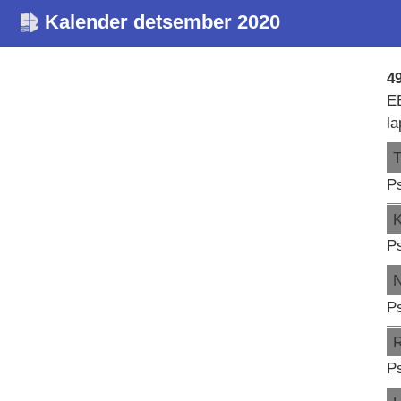
Kalender detsember 2020
49
E
l
Ps
Ps
Ps
Ps