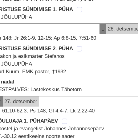
RISTUSE SÜNDIMISE 1. PÜHA
. JÕULUPÜHA
L
26. detsemb
 148; Jr 26:1-9, 12-15; Ap 6:8-15, 7:51-60
RISTUSE SÜNDIMISE 2. PÜHA
akon ja esikmärter Stefanos
. JÕULUPÜHA
arl Kuum, EMK pastor, †1932
 nädal
ESTPALVES: Lastekeskus Tähetorn
P
27. detsember
 61:10-62:3; Ps 148; Gl 4:4-7; Lk 2:22-40
ÕULUAJA 1. PÜHAPÄEV
postel ja evangelist Johannes Johannesepäev
.-30.12 eestikeelne noortelaager