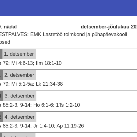
. nädal
detsember-jõulukuu 20
ESTPALVES: EMK Lastetöö toimkond ja pühapäevakooli
apsed
T
1. detsember
 79; Mi 4:6-13; Ilm 18:1-10
K
2. detsember
 79; Mi 5:1-5a; Lk 21:34-38
N
3. detsember
 85:2-3, 9-14; Ho 6:1-6; 1Ts 1:2-10
R
4. detsember
 85:2-3, 9-14; Jr 1:4-10; Ap 11:19-26