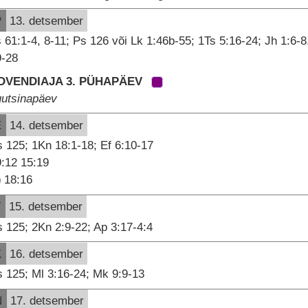
P
13. detsember
 61:1-4, 8-11; Ps 126 või Lk 1:46b-55; 1Ts 5:16-24; Jh 1:6-8
9-28
DVENDIAJA 3. PÜHAPÄEV
uutsinapäev
E
14. detsember
 125; 1Kn 18:1-18; Ef 6:10-17
:12 15:19
18:16
T
15. detsember
 125; 2Kn 2:9-22; Ap 3:17-4:4
K
16. detsember
 125; Ml 3:16-24; Mk 9:9-13
N
17. detsember