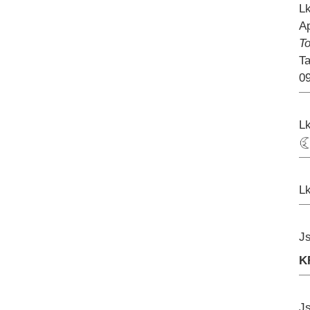
Lk
A
T
Ta
09
Lk
Lk
Js
K
Js