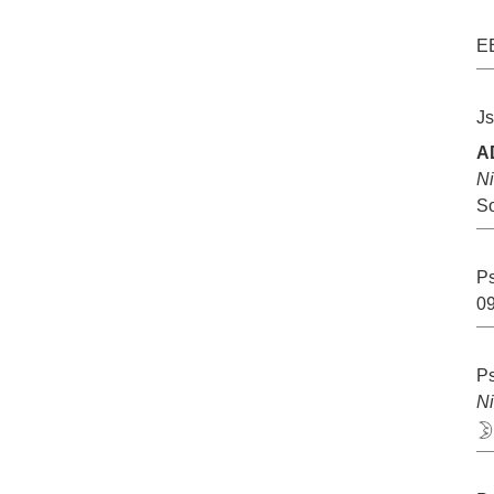
EE
Js
A
N
S
Ps
09
Ps
N