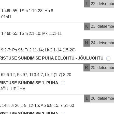
T
22. detsemb
 1:46b-55; 1Sm 1:19-28; Hb 8
01:41
K
23. detsemb
 1:46b-55; 1Sm 2:1-10; Mk 11:1-11
N
24. detsemb
 9:2-7; Ps 96; Tt 2:11-14; Lk 2:1-14 (15-20)
RISTUSE SÜNDIMISE PÜHA EELÕHTU - JÕULUÕHTU
R
25. detsemb
 62:6-12; Ps 97; Tt 3:4-7; Lk 2:(1-7) 8-20
RISTUSE SÜNDIMISE 1. PÜHA
. JÕULUPÜHA
L
26. detsemb
 148; Jr 26:1-9, 12-15; Ap 6:8-15, 7:51-60
RISTUSE SÜNDIMISE 2. PÜHA