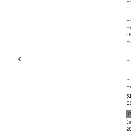
Ps
Ps
Hu
Os
Ha
Ps
Ps
Hu
51
EE
Js
2