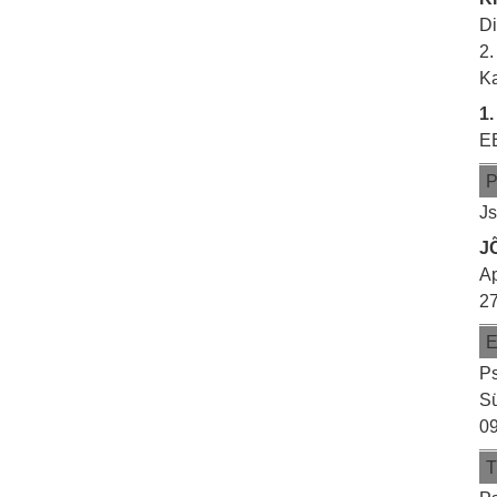
Di
2
Ka
1.
E
Js
J
Ap
27
Ps
S
09