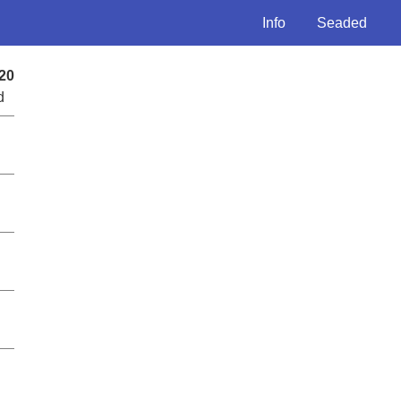
Info
Seaded
20
d