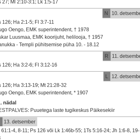
 27; Ml 2:10-3:1; Lk 1:5-17
N
10. detsemb
 126; Ha 2:1-5; Fl 3:7-11
go Oengo, EMK superintendent, † 1978
kar Luusmaa, EMK koorijuht, helilooja, † 1957
nukka - Templi pühitsemise püha 10. - 18.12
R
11. detsemb
 126; Ha 3:2-6; Fl 3:12-16
L
12. detsemb
 126; Ha 3:13-19; Mt 21:28-32
go Oengo, EMK superintendent, * 1907
. nädal
STPALVES: Puuetega laste tugikeskus Päikesekiir
P
13. detsember
 61:1-4, 8-11; Ps 126 või Lk 1:46b-55; 1Ts 5:16-24; Jh 1:6-8, 19-
8