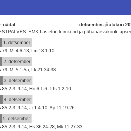
. nädal
detsember-jõulukuu 20
ESTPALVES: EMK Lastetöö toimkond ja pühapäevakooli lapse
T
1. detsember
 79; Mi 4:6-13; Ilm 18:1-10
K
2. detsember
 79; Mi 5:1-5a; Lk 21:34-38
N
3. detsember
 85:2-3, 9-14; Ho 6:1-6; 1Ts 1:2-10
R
4. detsember
 85:2-3, 9-14; Jr 1:4-10; Ap 11:19-26
5. detsember
 85:2-3, 9-14; Hs 36:24-28; Mk 11:27-33