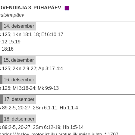
DVENDIAJA 3. PÜHAPÄEV
uutsinapäev
E
14. detsember
 125; 1Kn 18:1-18; Ef 6:10-17
:12 15:19
18:16
T
15. detsember
 125; 2Kn 2:9-22; Ap 3:17-4:4
K
16. detsember
 125; Ml 3:16-24; Mk 9:9-13
N
17. detsember
 89:2-5, 20-27; 2Sm 6:1-11; Hb 1:1-4
R
18. detsember
 89:2-5, 20-27; 2Sm 6:12-19; Hb 1:5-14
arles Wesley, metodistliku äratusliikumise juhte, * 1707