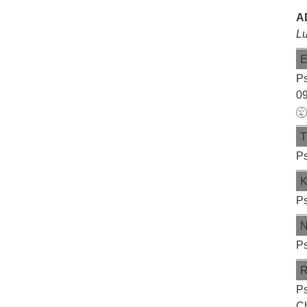
A
L
Ps
09
Ps
Ps
Ps
Ps
Ch