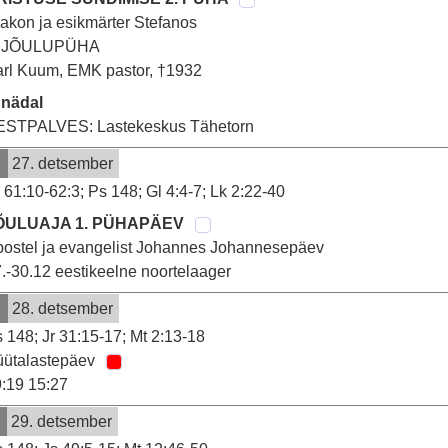
akon ja esikmärter Stefanos
. JÕULUPÜHA
rl Kuum, EMK pastor, †1932
 nädal
ESTPALVES: Lastekeskus Tähetorn
P
27. detsember
 61:10-62:3; Ps 148; Gl 4:4-7; Lk 2:22-40
ÕULUAJA 1. PÜHAPÄEV
ostel ja evangelist Johannes Johannesepäev
.-30.12 eestikeelne noortelaager
E
28. detsember
 148; Jr 31:15-17; Mt 2:13-18
üütalastepäev
:19 15:27
T
29. detsember