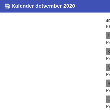
Kalender detsember 2020
49
E
Ps
Ps
Ps
Ps
L
Ps