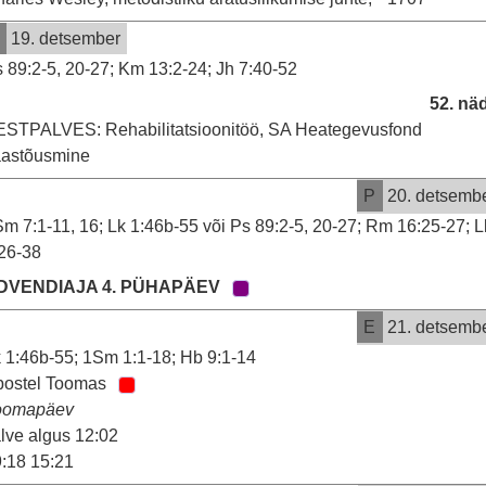
19. detsember
 89:2-5, 20-27; Km 13:2-24; Jh 7:40-52
52. nä
STPALVES: Rehabilitatsioonitöö, SA Heategevusfond
aastõusmine
P
20. detsemb
m 7:1-11, 16; Lk 1:46b-55 või Ps 89:2-5, 20-27; Rm 16:25-27; L
26-38
DVENDIAJA 4. PÜHAPÄEV
E
21. detsemb
 1:46b-55; 1Sm 1:1-18; Hb 9:1-14
postel Toomas
oomapäev
lve algus 12:02
:18 15:21