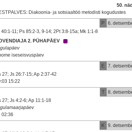
50. nä
STPALVES: Diakoonia- ja sotsiaaltöö metodisti kogudustes
P
6. detsemb
 40:1-11; Ps 85:2-3, 9-14; 2Pt 3:8-15a; Mk 1:1-8
DVENDIAJA 2. PÜHAPÄEV
igulapäev
oome iseseisvuspäev
E
7. detsemb
 27; Js 26:7-15; Ap 2:37-42
:03 15:22
T
8. detsemb
 27; Js 4:2-6; Ap 11:1-18
igulamaarjapäev
02:36
K
9. detsemb