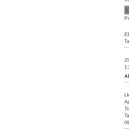
L
Ps
EE
T
2S
1:
A
Lk
A
T
Ta
09