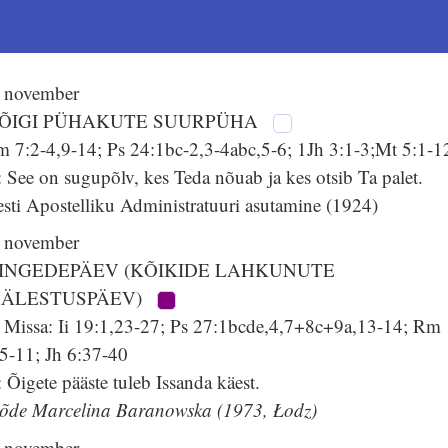
. november
ÕIGI PÜHAKUTE SUURPÜHA
m 7:2-4,9-14; Ps 24:1bc-2,3-4abc,5-6; 1Jh 3:1-3;Mt 5:1-1
 See on sugupõlv, kes Teda nõuab ja kes otsib Ta palet.
sti Apostelliku Administratuuri asutamine (1924)
. november
INGEDEPÄEV (KÕIKIDE LAHKUNUTE
ÄLESTUSPÄEV)
. Missa: Ii 19:1,23-27; Ps 27:1bcde,4,7+8c+9a,13-14; Rm
:5-11; Jh 6:37-40
 Õigete pääste tuleb Issanda käest.
 õde Marcelina Baranowska (1973, Łodz)
. november