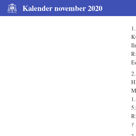
Kalender november 2020
1
K
Il
R:
Ee
2
H
M
1
5
R:
†
3