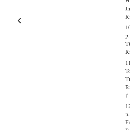
Hs
J
R:
1
p
T
R:
1
To
T
R:
†
1
p.
F