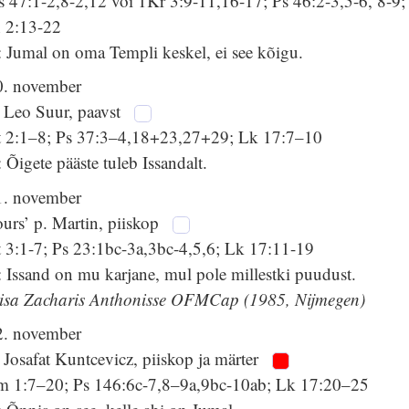
 47:1-2,8-2,12 või 1Kr 3:9-11,16-17; Ps 46:2-3,5-6, 8-9;
h 2:13-22
 Jumal on oma Templi keskel, ei see kõigu.
0. november
. Leo Suur, paavst
t 2:1–8; Ps 37:3–4,18+23,27+29; Lk 17:7–10
 Õigete pääste tuleb Issandalt.
1. november
urs’ p. Martin, piiskop
t 3:1-7; Ps 23:1bc-3a,3bc-4,5,6; Lk 17:11-19
 Issand on mu karjane, mul pole millestki puudust.
 isa Zacharis Anthonisse OFMCap (1985, Nijmegen)
2. november
 Josafat Kuntcevicz, piiskop ja märter
m 1:7–20; Ps 146:6c-7,8–9a,9bc-10ab; Lk 17:20–25