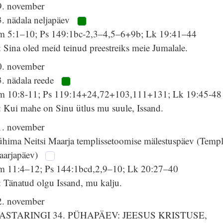
9. november
3. nädala neljapäev
lm 5:1–10; Ps 149:1bc-2,3–4,5–6+9b; Lk 19:41–44
 Sina oled meid teinud preestreiks meie Jumalale.
0. november
3. nädala reede
lm 10:8-11; Ps 119:14+24,72+103,111+131; Lk 19:45-48
: Kui mahe on Sinu ütlus mu suule, Issand.
1. november
ühima Neitsi Maarja templissetoomise mälestuspäev (Templ
aarjapäev)
lm 11:4–12; Ps 144:1bcd,2,9–10; Lk 20:27–40
 Tänatud olgu Issand, mu kalju.
2. november
ASTARINGI 34. PÜHAPÄEV: JEESUS KRISTUSE,