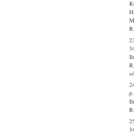
K
H
M
R:
2
3
I
R:
võ
2
p
I
R
2
3