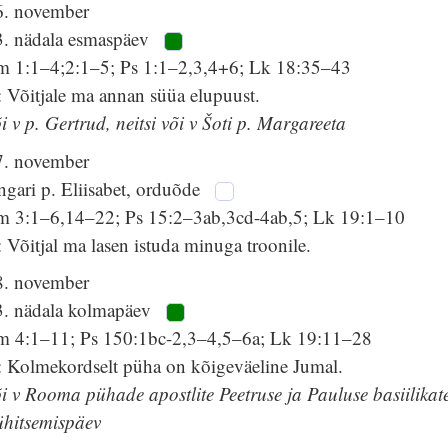
6. november
3. nädala esmaspäev
lm 1:1–4;2:1–5; Ps 1:1–2,3,4+6; Lk 18:35–43
 Võitjale ma annan süüa elupuust.
i v p. Gertrud, neitsi või v Šoti p. Margareeta
7. november
gari p. Eliisabet, orduõde
lm 3:1–6,14–22; Ps 15:2–3ab,3cd-4ab,5; Lk 19:1–10
 Võitjal ma lasen istuda minuga troonile.
8. november
3. nädala kolmapäev
lm 4:1–11; Ps 150:1bc-2,3–4,5–6a; Lk 19:11–28
: Kolmekordselt püha on kõigeväeline Jumal.
i v Rooma pühade apostlite Peetruse ja Pauluse basiilikat
ühitsemispäev