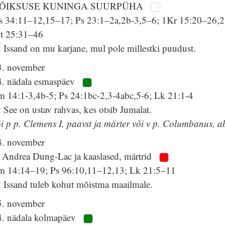
ÕIKSUSE KUNINGA SUURPÜHA
s 34:11–12,15–17; Ps 23:1–2a,2b-3,5–6; 1Kr 15:20–26,2
t 25:31–46
 Issand on mu karjane, mul pole millestki puudust.
3. november
4. nädala esmaspäev
lm 14:1-3,4b-5; Ps 24:1bc-2,3-4abc,5-6; Lk 21:1-4
 See on ustav rahvas, kes otsib Jumalat.
i p p. Clemens I, paavst ja märter või v p. Columbanus, a
4. november
. Andrea Dung-Lac ja kaaslased, märtrid
lm 14:14–19; Ps 96:10,11–12,13; Lk 21:5–11
: Issand tuleb kohut mõistma maailmale.
5. november
4. nädala kolmapäev