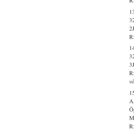
R:
1
3
2
R:
1
3
3
R:
v
1
A
Õ
M
R