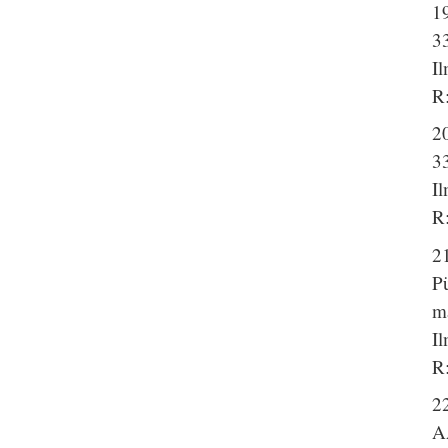
1
3
I
R:
2
3
I
R
2
P
m
I
R:
2
A