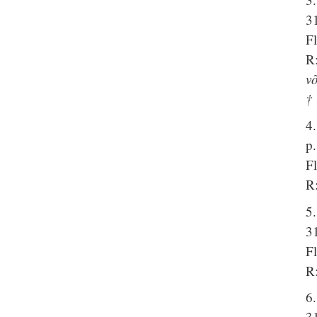
31
F
R:
võ
† 
4
p
F
R:
5
3
F
R:
6
3