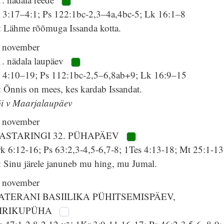
l 3:17–4:1; Ps 122:1bc-2,3–4a,4bc-5; Lk 16:1–8
: Lähme rõõmuga Issanda kotta.
. november
1. nädala laupäev
l 4:10–19; Ps 112:1bc-2,5–6,8ab+9; Lk 16:9–15
 Õnnis on mees, kes kardab Issandat.
õi v Maarjalaupäev
. november
ASTARINGI 32. PÜHAPÄEV
rk 6:12-16; Ps 63:2,3-4,5-6,7-8; 1Tes 4:13-18; Mt 25:1-13
: Sinu järele januneb mu hing, mu Jumal.
. november
ATERANI BASIILIKA PÜHITSEMISPÄEV,
IRIKUPÜHA