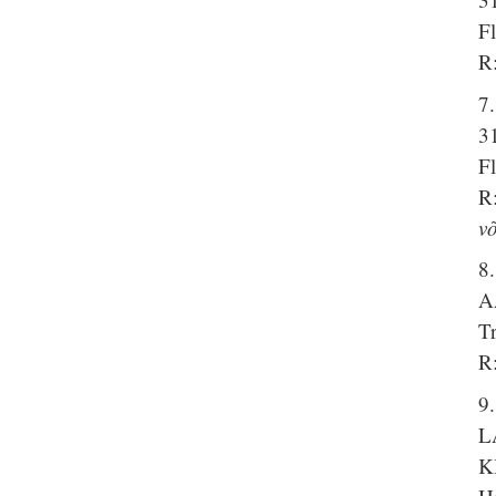
F
R
7
3
F
R:
v
8
A
T
R
9
L
K