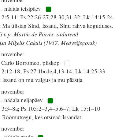
. nädala teisipäev
l 2:5-11; Ps 22:26-27,28-30,31-32; Lk 14:15-24
 Ma ülistan Sind, Issand, Sinu rahva koguduses.
i v p. Martín de Porres, orduvend
isa Miķelis Cakuls (1937, Medvešjegorsk)
. november
. Carlo Borromeo, piiskop
l 2:12-18; Ps 27:1bcde,4,13-14; Lk 14:25-33
 Issand on mu valgus ja mu päästja.
. november
1. nädala neljapäev
l 3:3–8a; Ps 105:2–3,4–5,6–7; Lk 15:1–10
 Rõõmutsegu, kes otsivad Issandat.
. november
1. nädala reede