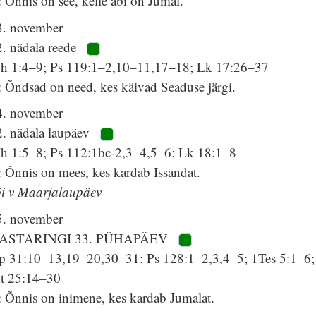
 Õnnis on see, kelle abi on Jumal.
3. november
2. nädala reede
Jh 1:4–9; Ps 119:1–2,10–11,17–18; Lk 17:26–37
 Õndsad on need, kes käivad Seaduse järgi.
4. november
2. nädala laupäev
Jh 1:5–8; Ps 112:1bc-2,3–4,5–6; Lk 18:1–8
 Õnnis on mees, kes kardab Issandat.
õi v Maarjalaupäev
5. november
ASTARINGI 33. PÜHAPÄEV
p 31:10–13,19–20,30–31; Ps 128:1–2,3,4–5; 1Tes 5:1–6;
t 25:14–30
: Õnnis on inimene, kes kardab Jumalat.