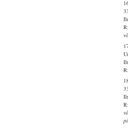
1
3
I
R:
võ
1
Un
I
R:
1
3
I
R
võ
p