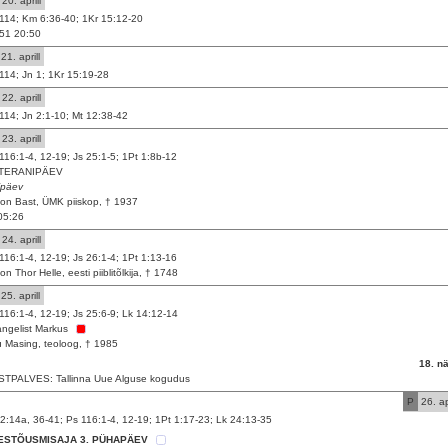
20. aprill
114; Km 6:36-40; 1Kr 15:12-20
51 20:50
21. aprill
114; Jn 1; 1Kr 15:19-28
22. aprill
114; Jn 2:1-10; Mt 12:38-42
23. aprill
116:1-4, 12-19; Js 25:1-5; 1Pt 1:8b-12
TERANIPÄEV
ipäev
on Bast, ÜMK piiskop, † 1937
05:26
24. aprill
116:1-4, 12-19; Js 26:1-4; 1Pt 1:13-16
on Thor Helle, eesti piiblitõlkija, † 1748
25. aprill
116:1-4, 12-19; Js 25:6-9; Lk 14:12-14
ngelist Markus
 Masing, teoloog, † 1985
18. n
TPALVES: Tallinna Uue Alguse kogudus
P
26. apr
2:14a, 36-41; Ps 116:1-4, 12-19; 1Pt 1:17-23; Lk 24:13-35
ESTÕUSMISAJA 3. PÜHAPÄEV