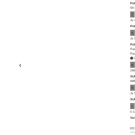
Pü
06:
T
Js 
Pü
K
Js 
Pü
Pai
Paa
N
2Ms
SU
Wil
R
Js 
SU
L
Ii 
Va
EE