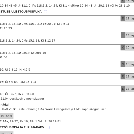
P
12. apr
10:34-43 või Jr 31:1-6; Ps 118:1-2, 14-24; Kl 3:1-4 või Ap 10:34-43; Jh 20:1-18 või Mt 28:1-10
ISTUSE ÜLESTÕUSMISPÜHA
E
13. apr
118:1-2, 14-24; 2Ms 14:10-31; 15:20-21; Kl 3:5-11
11 20:33
T
14. apr
118:1-2, 14-24; 2Ms 15:1-18; Kl 3:12-17
K
15. apr
118:1-2, 14-24; Jos 3; Mt 28:1-10
01:56
N
16. apr
16; Ül 2:8-15; Kl 4:2-5
R
17. apr
16; Ül 5:9-6:3; 1Kr 15:1-11
L
18. apr
16; Ül 8:6-7; Jh 20:11-20
-21.04 eestikeelne noortelaager
 nädal
TPALVES: Eesti Sõbrad (USA), World Evangelism ja EMK sõpruskogudused
19. aprill
2:14a, 22-32; Ps 16; 1Pt 1:3-9; Jh 20:19-31
ESTÕUSMISAJA 2. PÜHAPÄEV