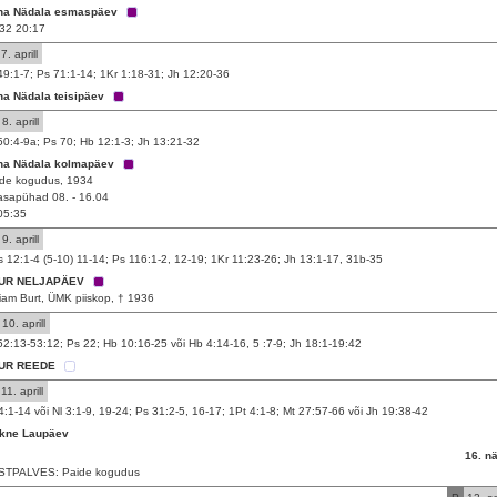
ha Nädala esmaspäev
32 20:17
7. aprill
49:1-7; Ps 71:1-14; 1Kr 1:18-31; Jh 12:20-36
ha Nädala teisipäev
8. aprill
50:4-9a; Ps 70; Hb 12:1-3; Jh 13:21-32
ha Nädala kolmapäev
de kogudus, 1934
sapühad 08. - 16.04
05:35
9. aprill
 12:1-4 (5-10) 11-14; Ps 116:1-2, 12-19; 1Kr 11:23-26; Jh 13:1-17, 31b-35
UR NELJAPÄEV
liam Burt, ÜMK piiskop, † 1936
10. aprill
52:13-53:12; Ps 22; Hb 10:16-25 või Hb 4:14-16, 5 :7-9; Jh 18:1-19:42
UR REEDE
11. aprill
14:1-14 või Nl 3:1-9, 19-24; Ps 31:2-5, 16-17; 1Pt 4:1-8; Mt 27:57-66 või Jh 19:38-42
ikne Laupäev
16. n
STPALVES: Paide kogudus