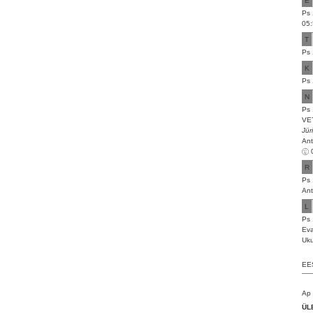
E
Ps 
05:
T
Ps 
K
Ps 
N
Ps 
VE
Jür
Ant
R
Ps 
Ant
L
Ps 
Eva
Uku
EES
Ap 
ÜL