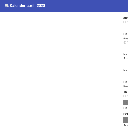
Kalender aprill 2020
apr
EE
Ps 
Kar
Ps 
Joh
Ps 
Ps 
Kei
15.
EE
P
Ps 
PA
E
Js 