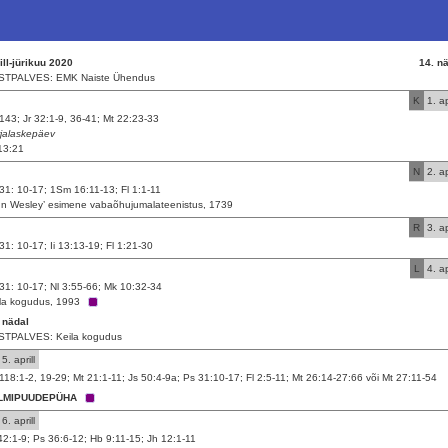
ill-jürikuu 2020
14. n
STPALVES: EMK Naiste Ühendus
K
1. apr
143; Jr 32:1-9, 36-41; Mt 22:23-33
jalaskepäev
13:21
N
2. apr
31: 10-17; 1Sm 16:11-13; Fl 1:1-11
n Wesley’ esimene vabaõhujumalateenistus, 1739
R
3. apr
31: 10-17; Ii 13:13-19; Fl 1:21-30
L
4. apr
31: 10-17; Nl 3:55-66; Mk 10:32-34
la kogudus, 1993
 nädal
STPALVES: Keila kogudus
5. aprill
118:1-2, 19-29; Mt 21:1-11; Js 50:4-9a; Ps 31:10-17; Fl 2:5-11; Mt 26:14-27:66 või Mt 27:11-54
LMIPUUDEPÜHA
6. aprill
42:1-9; Ps 36:6-12; Hb 9:11-15; Jh 12:1-11