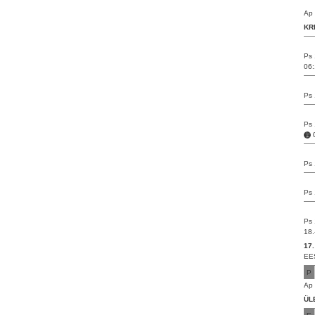
Ap 
KR
Ps 
06:
Ps 
Ps 
Ps 
Ps 
Ps 
18.
17.
EES
P
Ap 
ÜL