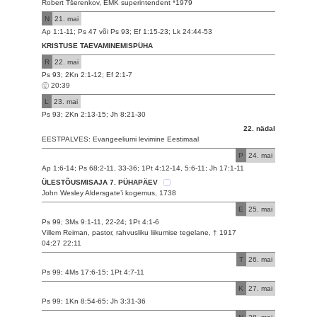
Robert Tšerenkov, EMK superintendent *1979
N
21. mai
Ap 1:1-11; Ps 47 või Ps 93; Ef 1:15-23; Lk 24:44-53
KRISTUSE TAEVAMINEMISPÜHA
R
22. mai
Ps 93; 2Kn 2:1-12; Ef 2:1-7
20:39
L
23. mai
Ps 93; 2Kn 2:13-15; Jh 8:21-30
22. nädal
EESTPALVES: Evangeeliumi levimine Eestimaal
P
24. mai
Ap 1:6-14; Ps 68:2-11, 33-36; 1Pt 4:12-14, 5:6-11; Jh 17:1-11
ÜLESTÕUSMISAJA 7. PÜHAPÄEV
John Wesley Aldersgate’i kogemus, 1738
E
25. mai
Ps 99; 3Ms 9:1-11, 22-24; 1Pt 4:1-6
Villem Reiman, pastor, rahvusliku liikumise tegelane, † 1917
04:27 22:11
T
26. mai
Ps 99; 4Ms 17:6-15; 1Pt 4:7-11
K
27. mai
Ps 99; 1Kn 8:54-65; Jh 3:31-36