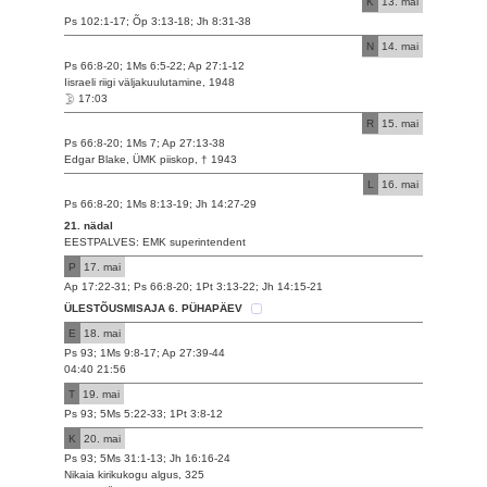
K
13. mai
Ps 102:1-17; Õp 3:13-18; Jh 8:31-38
N
14. mai
Ps 66:8-20; 1Ms 6:5-22; Ap 27:1-12
Iisraeli riigi väljakuulutamine, 1948
17:03
R
15. mai
Ps 66:8-20; 1Ms 7; Ap 27:13-38
Edgar Blake, ÜMK piiskop, † 1943
L
16. mai
Ps 66:8-20; 1Ms 8:13-19; Jh 14:27-29
21. nädal
EESTPALVES: EMK superintendent
P
17. mai
Ap 17:22-31; Ps 66:8-20; 1Pt 3:13-22; Jh 14:15-21
ÜLESTÕUSMISAJA 6. PÜHAPÄEV
E
18. mai
Ps 93; 1Ms 9:8-17; Ap 27:39-44
04:40 21:56
T
19. mai
Ps 93; 5Ms 5:22-33; 1Pt 3:8-12
K
20. mai
Ps 93; 5Ms 31:1-13; Jh 16:16-24
Nikaia kirikukogu algus, 325