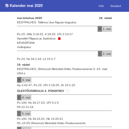
Kalender mai 2020
Info
Seaded
mai-lehekuu 2020
18. nädal
EESTPALVES: Tallinna Uue Alguse kogudus
R
1. mai
Ps 23; 2Ms 3:16-22, 4:18-20; 1Pt 2:13-17
Apostlid Filippus ja Jaakobus
KEVADPÜHA
Volbripäev
L
2. mai
Ps 23; Hs 34:1-16; Lk 15:1-7
19. nädal
EESTPALVES: Ühinenud Metodisti Kiriku Peakonverents 5.-15. mail
USA-s
P
3. mai
Ap 2:42-47; Ps 23; 1Pt 2:19-25; Jh 10:1-10
ÜLESTÕUSMISAJA 4. PÜHAPÄEV
E
4. mai
Ps 100; Hs 34:17-23; 1Pt 5:1-5
05:13 21:24
T
5. mai
Ps 100; Hs 34:23-31; Hb 13:20-21
05.-15.05 Ühinenud Metodisti Kiriku Peakonverents