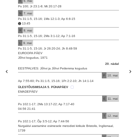
K
6. mai
Ps 100; Jr 23:1-8; Mt 20:17-28
N
7. mai
Ps 31:1-5, 15-16; 1Ms 12:1-3; Ap 6:8-15
13:45
R
8. mai
Ps 31:1-5, 15-16; 2Ms 3:1-12; Ap 7:1-16
L
9. mai
Ps 31:1-5, 15-16; Jr 26:20-24; Jh 8:48-59
EUROOPA PÄEV
Jõhvi kogudus, 1971
20. nädal
EESTPALVES: Jõhvi ja Jõhvi Petlemma kogudus
P
10. mai
Ap 7:55-60; Ps 31:1-5, 15-16; 1Pt 2:2-10; Jh 14:1-14
ÜLESTÕUSMISAJA 5. PÜHAPÄEV
EMADEPÄEV
E
11. mai
Ps 102:1-17; 2Ms 13:17-22; Ap 7:17-40
04:56 21:41
T
12. mai
Ps 102:1-17; Õp 3:5-12; Ap 7:44-56
Nurgakivi asetamine esimesele metodisti kirikule Bristolis, Inglismaal,
1739