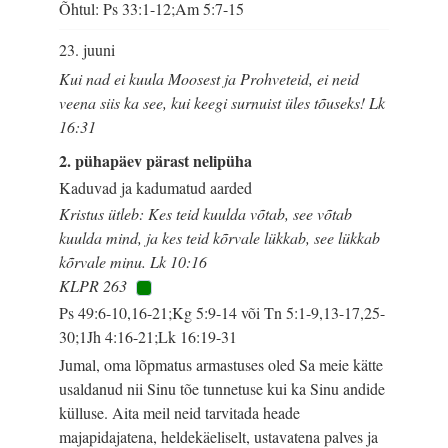
Õhtul: Ps 33:1-12;Am 5:7-15
23. juuni
Kui nad ei kuula Moosest ja Prohveteid, ei neid
veena siis ka see, kui keegi surnuist üles tõuseks! Lk
16:31
2. pühapäev pärast nelipüha
Kaduvad ja kadumatud aarded
Kristus ütleb: Kes teid kuulda võtab, see võtab
kuulda mind, ja kes teid kõrvale lükkab, see lükkab
kõrvale minu. Lk 10:16
KLPR 263
Ps 49:6-10,16-21;Kg 5:9-14 või Tn 5:1-9,13-17,25-
30;1Jh 4:16-21;Lk 16:19-31
Jumal, oma lõpmatus armastuses oled Sa meie kätte
usaldanud nii Sinu tõe tunnetuse kui ka Sinu andide
külluse. Aita meil neid tarvitada heade
majapidajatena, heldekäeliselt, ustavatena palves ja