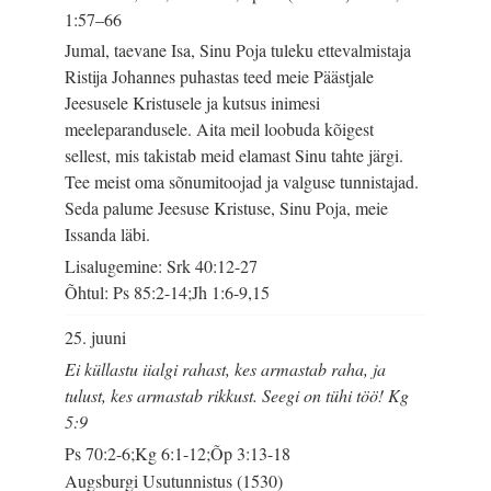
1:57–66
Jumal, taevane Isa, Sinu Poja tuleku ettevalmistaja
Ristija Johannes puhastas teed meie Päästjale
Jeesusele Kristusele ja kutsus inimesi
meeleparandusele. Aita meil loobuda kõigest
sellest, mis takistab meid elamast Sinu tahte järgi.
Tee meist oma sõnumitoojad ja valguse tunnistajad.
Seda palume Jeesuse Kristuse, Sinu Poja, meie
Issanda läbi.
Lisalugemine: Srk 40:12-27
Õhtul: Ps 85:2-14;Jh 1:6-9,15
25. juuni
Ei küllastu iialgi rahast, kes armastab raha, ja
tulust, kes armastab rikkust. Seegi on tühi töö! Kg
5:9
Ps 70:2-6;Kg 6:1-12;Õp 3:13-18
Augsburgi Usutunnistus (1530)