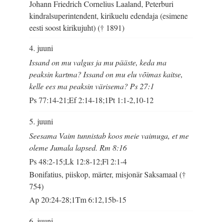
Johann Friedrich Cornelius Laaland, Peterburi
kindralsuperintendent, kirikuelu edendaja (esimene
eesti soost kirikujuht) († 1891)
4. juuni
Issand on mu valgus ja mu pääste, keda ma
peaksin kartma? Issand on mu elu võimas kaitse,
kelle ees ma peaksin värisema? Ps 27:1
Ps 77:14-21;Ef 2:14-18;1Pt 1:1-2,10-12
5. juuni
Seesama Vaim tunnistab koos meie vaimuga, et me
oleme Jumala lapsed. Rm 8:16
Ps 48:2-15;Lk 12:8-12;Fl 2:1-4
Bonifatius, piiskop, märter, misjonär Saksamaal (†
754)
Ap 20:24-28;1Tm 6:12,15b-15
6. juuni