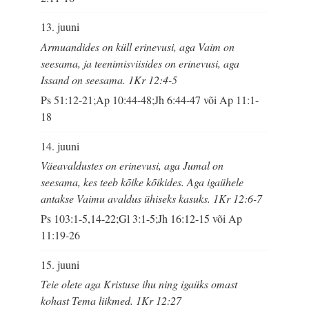
13. juuni
Armuandides on küll erinevusi, aga Vaim on
seesama, ja teenimisviisides on erinevusi, aga
Issand on seesama. 1Kr 12:4-5
Ps 51:12-21;Ap 10:44-48;Jh 6:44-47 või Ap 11:1-
18
14. juuni
Väeavaldustes on erinevusi, aga Jumal on
seesama, kes teeb kõike kõikides. Aga igaühele
antakse Vaimu avaldus ühiseks kasuks. 1Kr 12:6-7
Ps 103:1-5,14-22;Gl 3:1-5;Jh 16:12-15 või Ap
11:19-26
15. juuni
Teie olete aga Kristuse ihu ning igaüks omast
kohast Tema liikmed. 1Kr 12:27