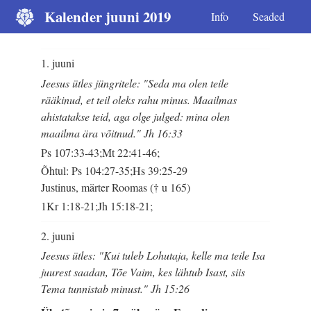
Kalender juuni 2019
Info
Seaded
1. juuni
Jeesus ütles jüngritele: "Seda ma olen teile
rääkinud, et teil oleks rahu minus. Maailmas
ahistatakse teid, aga olge julged: mina olen
maailma ära võitnud." Jh 16:33
Ps 107:33-43;Mt 22:41-46;
Õhtul: Ps 104:27-35;Hs 39:25-29
Justinus, märter Roomas († u 165)
1Kr 1:18-21;Jh 15:18-21;
2. juuni
Jeesus ütles: "Kui tuleb Lohutaja, kelle ma teile Isa
juurest saadan, Tõe Vaim, kes lähtub Isast, siis
Tema tunnistab minust." Jh 15:26