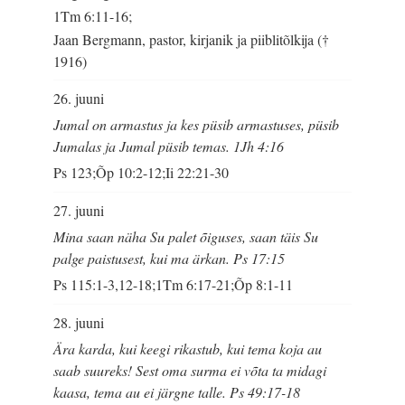
1Tm 6:11-16;
Jaan Bergmann, pastor, kirjanik ja piiblitõlkija (†
1916)
26. juuni
Jumal on armastus ja kes püsib armastuses, püsib
Jumalas ja Jumal püsib temas. 1Jh 4:16
Ps 123;Õp 10:2-12;Ii 22:21-30
27. juuni
Mina saan näha Su palet õiguses, saan täis Su
palge paistusest, kui ma ärkan. Ps 17:15
Ps 115:1-3,12-18;1Tm 6:17-21;Õp 8:1-11
28. juuni
Ära karda, kui keegi rikastub, kui tema koja au
saab suureks! Sest oma surma ei võta ta midagi
kaasa, tema au ei järgne talle. Ps 49:17-18