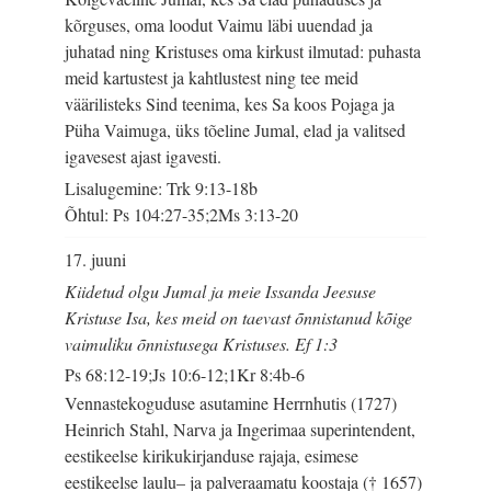
kõrguses, oma loodut Vaimu läbi uuendad ja
juhatad ning Kristuses oma kirkust ilmutad: puhasta
meid kartustest ja kahtlustest ning tee meid
väärilisteks Sind teenima, kes Sa koos Pojaga ja
Püha Vaimuga, üks tõeline Jumal, elad ja valitsed
igavesest ajast igavesti.
Lisalugemine: Trk 9:13-18b
Õhtul: Ps 104:27-35;2Ms 3:13-20
17. juuni
Kiidetud olgu Jumal ja meie Issanda Jeesuse
Kristuse Isa, kes meid on taevast õnnistanud kõige
vaimuliku õnnistusega Kristuses. Ef 1:3
Ps 68:12-19;Js 10:6-12;1Kr 8:4b-6
Vennastekoguduse asutamine Herrnhutis (1727)
Heinrich Stahl, Narva ja Ingerimaa superintendent,
eestikeelse kirikukirjanduse rajaja, esimese
eestikeelse laulu– ja palveraamatu koostaja († 1657)