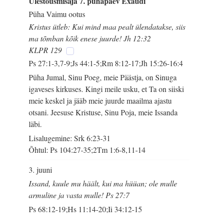
Ülestõusmisaja 7. pühapäev Exaudi
Püha Vaimu ootus
Kristus ütleb: Kui mind maa pealt ülendatakse, siis
ma tõmban kõik enese juurde! Jh 12:32
KLPR 129
Ps 27:1-3,7-9;Js 44:1-5;Rm 8:12-17;Jh 15:26-16:4
Püha Jumal, Sinu Poeg, meie Päästja, on Sinuga
igaveses kirkuses. Kingi meile usku, et Ta on siiski
meie keskel ja jääb meie juurde maailma ajastu
otsani. Jeesuse Kristuse, Sinu Poja, meie Issanda
läbi.
Lisalugemine: Srk 6:23-31
Õhtul: Ps 104:27-35;2Tm 1:6-8,11-14
3. juuni
Issand, kuule mu häält, kui ma hüüan; ole mulle
armuline ja vasta mulle! Ps 27:7
Ps 68:12-19;Hs 11:14-20;Ii 34:12-15