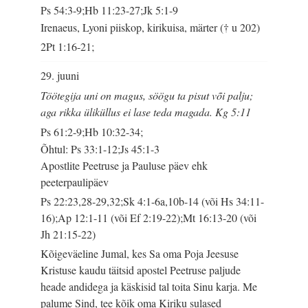
Ps 54:3-9;Hb 11:23-27;Jk 5:1-9
Irenaeus, Lyoni piiskop, kirikuisa, märter († u 202)
2Pt 1:16-21;
29. juuni
Töötegija uni on magus, söögu ta pisut või palju;
aga rikka üliküllus ei lase teda magada. Kg 5:11
Ps 61:2-9;Hb 10:32-34;
Õhtul: Ps 33:1-12;Js 45:1-3
Apostlite Peetruse ja Pauluse päev ehk
peeterpaulipäev
Ps 22:23,28-29,32;Sk 4:1-6a,10b-14 (või Hs 34:11-
16);Ap 12:1-11 (või Ef 2:19-22);Mt 16:13-20 (või
Jh 21:15-22)
Kõigeväeline Jumal, kes Sa oma Poja Jeesuse
Kristuse kaudu täitsid apostel Peetruse paljude
heade andidega ja käskisid tal toita Sinu karja. Me
palume Sind, tee kõik oma Kiriku sulased