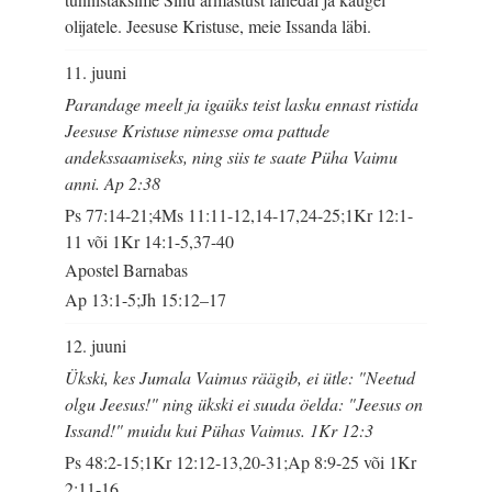
olijatele. Jeesuse Kristuse, meie Issanda läbi.
11. juuni
Parandage meelt ja igaüks teist lasku ennast ristida
Jeesuse Kristuse nimesse oma pattude
andekssaamiseks, ning siis te saate Püha Vaimu
anni. Ap 2:38
Ps 77:14-21;4Ms 11:11-12,14-17,24-25;1Kr 12:1-
11 või 1Kr 14:1-5,37-40
Apostel Barnabas
Ap 13:1-5;Jh 15:12–17
12. juuni
Ükski, kes Jumala Vaimus räägib, ei ütle: "Neetud
olgu Jeesus!" ning ükski ei suuda öelda: "Jeesus on
Issand!" muidu kui Pühas Vaimus. 1Kr 12:3
Ps 48:2-15;1Kr 12:12-13,20-31;Ap 8:9-25 või 1Kr
2:11-16