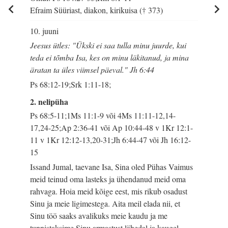
Efraim Süüriast, diakon, kirikuisa († 373)
10. juuni
Jeesus ütles: "Ükski ei saa tulla minu juurde, kui
teda ei tõmba Isa, kes on minu läkitanud, ja mina
äratan ta üles viimsel päeval." Jh 6:44
Ps 68:12-19;Srk 1:11-18;
2. nelipüha
Ps 68:5-11;1Ms 11:1-9 või 4Ms 11:11-12,14-
17,24-25;Ap 2:36-41 või Ap 10:44-48 v 1Kr 12:1-
11 v 1Kr 12:12-13,20-31;Jh 6:44-47 või Jh 16:12-
15
Issand Jumal, taevane Isa, Sina oled Pühas Vaimus
meid teinud oma lasteks ja ühendanud meid oma
rahvaga. Hoia meid kõige eest, mis rikub osadust
Sinu ja meie ligimestega. Aita meil elada nii, et
Sinu töö saaks avalikuks meie kaudu ja me
tunnistaksime Sinu armastust lähedal ja kaugel