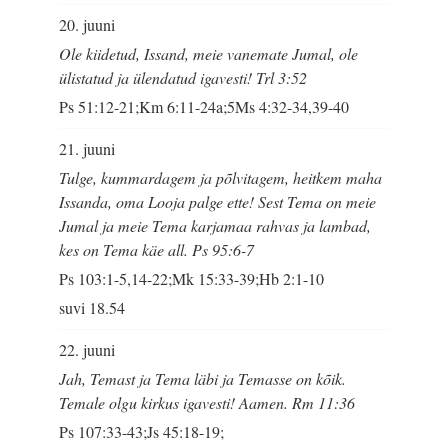
20. juuni
Ole kiidetud, Issand, meie vanemate Jumal, ole
ülistatud ja ülendatud igavesti! Trl 3:52
Ps 51:12-21;Km 6:11-24a;5Ms 4:32-34,39-40
21. juuni
Tulge, kummardagem ja põlvitagem, heitkem maha
Issanda, oma Looja palge ette! Sest Tema on meie
Jumal ja meie Tema karjamaa rahvas ja lambad,
kes on Tema käe all. Ps 95:6-7
Ps 103:1-5,14-22;Mk 15:33-39;Hb 2:1-10
suvi
18.54
22. juuni
Jah, Temast ja Tema läbi ja Temasse on kõik.
Temale olgu kirkus igavesti! Aamen. Rm 11:36
Ps 107:33-43;Js 45:18-19;