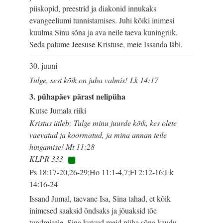
piiskopid, preestrid ja diakonid innukaks
evangeeliumi tunnistamises. Juhi kõiki inimesi
kuulma Sinu sõna ja ava neile taeva kuningriik.
Seda palume Jeesuse Kristuse, meie Issanda läbi.
30. juuni
Tulge, sest kõik on juba valmis! Lk 14:17
3. pühapäev pärast nelipüha
Kutse Jumala riiki
Kristus ütleb: Tulge minu juurde kõik, kes olete
vaevatud ja koormatud, ja mina annan teile
hingamise! Mt 11:28
KLPR 333
Ps 18:17-20,26-29;Ho 11:1-4,7;Fl 2:12-16;Lk
14:16-24
Issand Jumal, taevane Isa, Sina tahad, et kõik
inimesed saaksid õndsaks ja jõuaksid tõe
tundmisele. Sina kutsud meid püha sõna kaudu