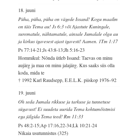
18. juuni
Püha, püha, püha on vägede Issand! Kogu maailm
on täis Tema au! Js 6:3 või Ajastute Kuningale,
surematule, nähtamatule, ainsale Jumalale olgu au
ja kirkus igavesest ajast igavesti! Aamen. 1Tm 1:17
Ps 77:14-21;Js 43:8-13;Jh 5:16-23
Hommikul: Nõnda ütleb Issand: Taevas on minu
aujärg ja maa on minu jalajärg. Kus saaks siis olla
koda, mida te
† 1992 Karl Raudsepp, E.E.L.K. piiskop 1976–92
19. juuni
Oh seda Jumala rikkuse ja tarkuse ja tunnetuse
sügavust! Ei suudeta uurida Tema kohtumõistmisi
ega jälgida Tema teed! Rm 11:33
Ps 48:2-15;Ap 17:16,22-34;Lk 10:21-24
Nikaia usutunnistus (325)