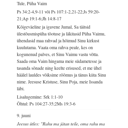
Tule, Püha Vaim
Ps 34:2-4,9-11 või Ps 107:1-2,21-22;Js 59:20-
21;Ap 19:1-6;Jh 14:8-17
Kõigeväeline ja igavene Jumal, Sa täitsid
ülestõusmispüha tõotuse ja läkitasid Püha Vaimu,
ühendasid maa rahvad ja hõimud Sinu kirkust
kuulutama. Vaata oma rahva peale, kes on
kogunenud palves, et Sinu Vaimu vastu võtta.
Saada oma Vaim hingama meie südametesse ja
tasanda sõnade ning keelte erisused, et me ühel
häälel lauldes võiksime rõõmus ja tänus kiita Sinu
nime. Jeesuse Kristuse, Sinu Poja, meie Issanda
läbi.
Lisalugemine: Srk 1:1-10
Õhtul: Ps 104:27-35;2Ms 19:3-6
9. juuni
Jeesus ütles: "Rahu ma jätan teile, oma rahu ma