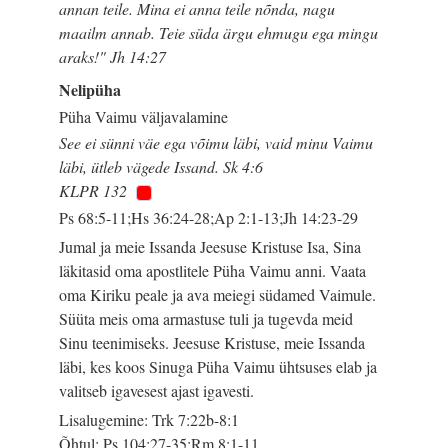
annan teile. Mina ei anna teile nõnda, nagu
maailm annab. Teie süda ärgu ehmugu ega mingu
araks!" Jh 14:27
Nelipüha
Püha Vaimu väljavalamine
See ei sünni väe ega võimu läbi, vaid minu Vaimu
läbi, ütleb vägede Issand. Sk 4:6
KLPR 132
Ps 68:5-11;Hs 36:24-28;Ap 2:1-13;Jh 14:23-29
Jumal ja meie Issanda Jeesuse Kristuse Isa, Sina
läkitasid oma apostlitele Püha Vaimu anni. Vaata
oma Kiriku peale ja ava meiegi südamed Vaimule.
Süüta meis oma armastuse tuli ja tugevda meid
Sinu teenimiseks. Jeesuse Kristuse, meie Issanda
läbi, kes koos Sinuga Püha Vaimu ühtsuses elab ja
valitseb igavesest ajast igavesti.
Lisalugemine: Trk 7:22b-8:1
Õhtul: Ps 104:27-35;Rm 8:1-11