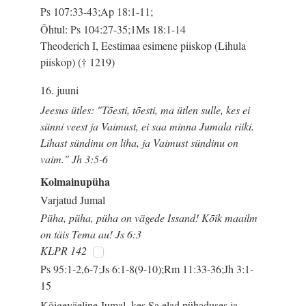
Ps 107:33-43;Ap 18:1-11;
Õhtul: Ps 104:27-35;1Ms 18:1-14
Theoderich I, Eestimaa esimene piiskop (Lihula
piiskop) († 1219)
16. juuni
Jeesus ütles: "Tõesti, tõesti, ma ütlen sulle, kes ei
sünni veest ja Vaimust, ei saa minna Jumala riiki.
Lihast sündinu on liha, ja Vaimust sündinu on
vaim." Jh 3:5-6
Kolmainupüha
Varjatud Jumal
Püha, püha, püha on vägede Issand! Kõik maailm
on täis Tema au! Js 6:3
KLPR 142
Ps 95:1-2,6-7;Js 6:1-8(9-10);Rm 11:33-36;Jh 3:1-
15
Kõigeväeline Jumal, kes Sa elad pühaduses ja