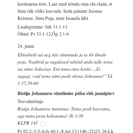
hoolsatena töös. Lase meil nõnda oma elu elada, et
Sinu riik võiks kasvada. Seda palume Jeesuse
Kristuse, Sinu Poja, meie Issanda läbi.
Lisalugemine: Srk 31:1-11
Õhtul: Ps 33:1-12;Õp 2:1-6
24. juuni
Eliisabetil sai aeg täis sünnitada ja ta tõi ilmale
poja. Naabrid ja sugulased tahtsid anda talle tema
isa nime Sakarias. Ent tema ema kostis: „Ei
sugugi, vaid tema nimi peab olema Johannes!” Lk
1:57,59-60
Ristija Johannese sündimise püha ehk jaanipäev
Teevalmistaja
Ristija Johannese tunnistus: Tema peab kasvama,
aga mina pean kahanema! Jh 3:30
KLPR 145
Ps 92:2–3,5–6;Js 40:1–8;Ap 13:(14b–22)23–26;Lk