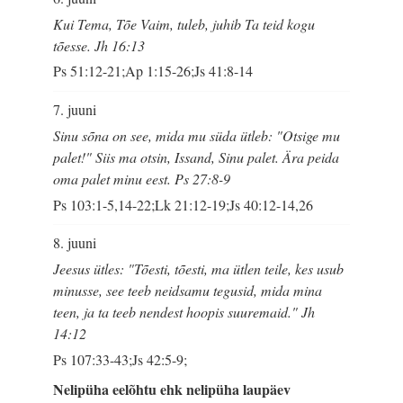
Kui Tema, Tõe Vaim, tuleb, juhib Ta teid kogu
tõesse. Jh 16:13
Ps 51:12-21;Ap 1:15-26;Js 41:8-14
7. juuni
Sinu sõna on see, mida mu süda ütleb: "Otsige mu
palet!" Siis ma otsin, Issand, Sinu palet. Ära peida
oma palet minu eest. Ps 27:8-9
Ps 103:1-5,14-22;Lk 21:12-19;Js 40:12-14,26
8. juuni
Jeesus ütles: "Tõesti, tõesti, ma ütlen teile, kes usub
minusse, see teeb neidsamu tegusid, mida mina
teen, ja ta teeb nendest hoopis suuremaid." Jh
14:12
Ps 107:33-43;Js 42:5-9;
Nelipüha eelõhtu ehk nelipüha laupäev