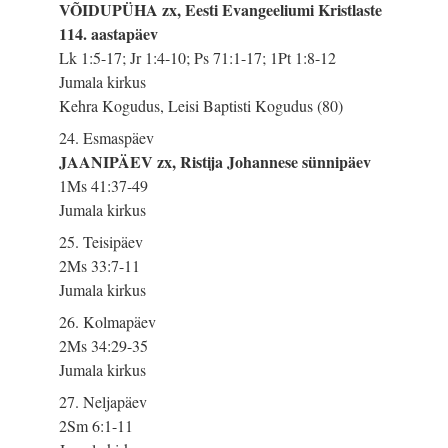
VÕIDUPÜHA zx, Eesti Evangeeliumi Kristlaste
114. aastapäev
Lk 1:5-17; Jr 1:4-10; Ps 71:1-17; 1Pt 1:8-12
Jumala kirkus
Kehra Kogudus, Leisi Baptisti Kogudus (80)
24. Esmaspäev
JAANIPÄEV zx, Ristija Johannese sünnipäev
1Ms 41:37-49
Jumala kirkus
25. Teisipäev
2Ms 33:7-11
Jumala kirkus
26. Kolmapäev
2Ms 34:29-35
Jumala kirkus
27. Neljapäev
2Sm 6:1-11