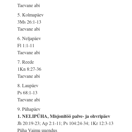
Taevane abi
5. Kolmapäev
3Ms 26:1-13
Taevane abi
6. Neljapäev
Fl 1:1-11
Taevane abi
7. Reede
1Kn 8:27-36
Taevane abi
8. Laupäev
Ps 68:1-13
Taevane abi
9. Pühapäev
1. NELIPÜHA, Misjonitöö palve- ja ohvripäev
Jh 20:19-23; Ap 2:1-11; Ps 104:24-34; 1Kr 12:3-13
Püha Vaimu uuendus