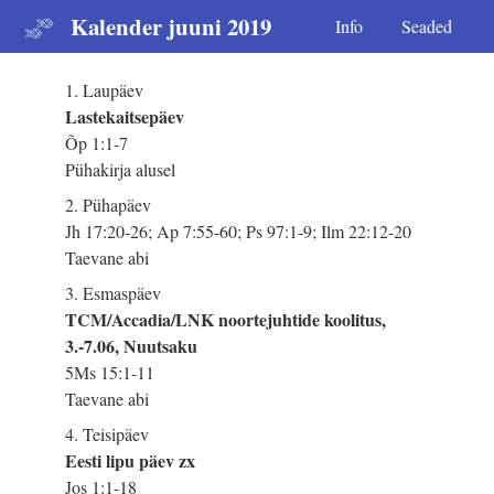
Kalender juuni 2019
Info
Seaded
1. Laupäev
Lastekaitsepäev
Õp 1:1-7
Pühakirja alusel
2. Pühapäev
Jh 17:20-26; Ap 7:55-60; Ps 97:1-9; Ilm 22:12-20
Taevane abi
3. Esmaspäev
TCM/Accadia/LNK noortejuhtide koolitus,
3.-7.06, Nuutsaku
5Ms 15:1-11
Taevane abi
4. Teisipäev
Eesti lipu päev zx
Jos 1:1-18