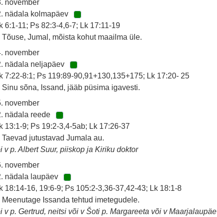
3. november
2. nädala kolmapäev
k 6:1-11; Ps 82:3-4,6-7; Lk 17:11-19
 Tõuse, Jumal, mõista kohut maailma üle.
4. november
. nädala neljapäev
k 7:22-8:1; Ps 119:89-90,91+130,135+175; Lk 17:20- 25
 Sinu sõna, Issand, jääb püsima igavesti.
5. november
. nädala reede
k 13:1-9; Ps 19:2-3,4-5ab; Lk 17:26-37
 Taevad jutustavad Jumala au.
i v p. Albert Suur, piiskop ja Kiriku doktor
6. november
. nädala laupäev
k 18:14-16, 19:6-9; Ps 105:2-3,36-37,42-43; Lk 18:1-8
 Meenutage Issanda tehtud imetegudele.
i v p. Gertrud, neitsi või v Šoti p. Margareeta või v Maarjalaupä