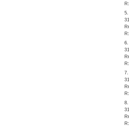
R:
5
31
Rm
R:
6
3
Rm
R:
7
31
Rm
R:
8
31
Rm
R: