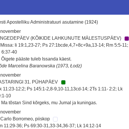
sti Apostelliku Administratuuri asutamine (1924)
. november
INGEDEPÄEV (KÕIKIDE LAHKUNUTE MÄLESTUSPÄEV)
 Missa: Ii 19:1,23-27; Ps 27:1bcde,4,7+8c+9a,13-14; Rm 5:5-11;
 6:37-40
 Õigete pääste tuleb Issanda käest.
õde Marcelina Baranowska (1973, Łodz)
. november
ASTARINGI 31. PÜHAPÄEV
k 11:23-12:2; Ps 145:1-2,8-9,10-11,13cd-14; 2Ts 1:11- 2:2; Lk
:1-10
 Ma tõstan Sind kõrgeks, mu Jumal ja kuningas.
. november
 Carlo Borromeo, piiskop
 11:29-36; Ps 69:30-31,33-34,36-37; Lk 14:12-14