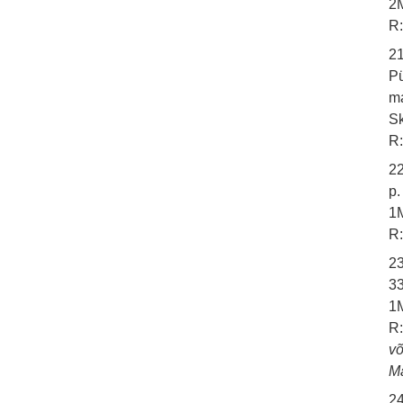
2M
R:
2
Pü
m
Sk
R:
2
p.
1M
R:
2
33
1M
R:
võ
M
2