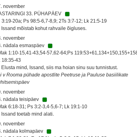
7. november
ASTARINGI 33. PÜHAPÄEV
 3:19-20a; Ps 98:5-6,7-8,9; 2Ts 3:7-12; Lk 21:5-19
 Issand mõistab kohut rahvaile õigluses.
8. november
3. nädala esmaspäev
ak 1:10-15,41-43,54-57,62-64;Ps 119:53+61,134+150,155+15
 18:35-43
 Elusta mind, Issand, siis ma hoian sinu suu tunnistust.
i v Rooma pühade apostlite Peetruse ja Pauluse basiilikate
ühitsemispäev
9. november
. nädala teisipäev
ak 6:18-31; Ps 3:2-3,4-5,6-7; Lk 19:1-10
 Issand toetab mind alati.
0. november
3. nädala kolmapäev