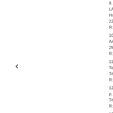
9
L
Hs
2
R:
1
A
2M
R:
1
To
Tr
R:
1
p.
Tr
R: