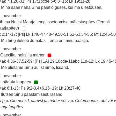
ak 7:1,20-31; Ps 17:1bcde,5-6,8+15; Lk 19:11-28
 Mina saan näha Sinu palet õiguses, kui ma ülestõusen.
1. november
hima Neitsi Maarja templissetoomise mälestuspäev (Templi
aarjapäev)
 2:14-17; [Ps] Lk 1:46-47,48-49,50-51,52-53,54-55; Mt 12:46-50
 Mu hing ilutseb Jumalas, Tema on minu päästja.
2. november
 Caecilia, neitsi ja märter
ak 4:36-37,52-59; [Ps] 1Aj 29:10cde-11abc,11d-12; Lk 19:45-4
 Me ülistame Sinu aulist nime, Issand.
3. november
. nädala laupäev
ak 6:1-13; Ps 9:2-3,4+6,16+19; Lk 20:27-40
 Ilutsen Sinu päästamisest, Issand
i p p. Clemens I, paavst ja märter või v p. Columbanus, abt või 
aarjalaupäev
4. november