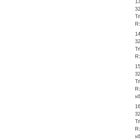
1
3
Tr
R:
1
32
Tr
R:
1
32
Tr
R:
võ
1
32
Tr
R:
võ