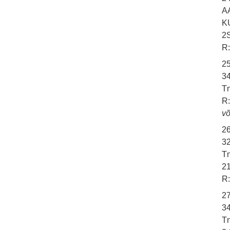
A
K
2S
R:
2
3
Tn
R:
võ
2
32
Tn
21
R:
2
3
Tn