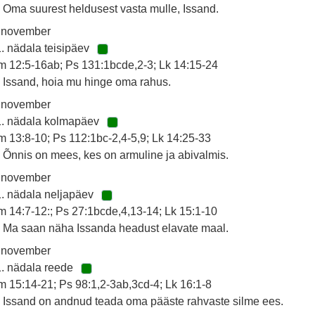
 Oma suurest heldusest vasta mulle, Issand.
. november
. nädala teisipäev
 12:5-16ab; Ps 131:1bcde,2-3; Lk 14:15-24
 Issand, hoia mu hinge oma rahus.
. november
1. nädala kolmapäev
 13:8-10; Ps 112:1bc-2,4-5,9; Lk 14:25-33
 Õnnis on mees, kes on armuline ja abivalmis.
. november
. nädala neljapäev
 14:7-12:; Ps 27:1bcde,4,13-14; Lk 15:1-10
 Ma saan näha Issanda headust elavate maal.
. november
. nädala reede
 15:14-21; Ps 98:1,2-3ab,3cd-4; Lk 16:1-8
 Issand on andnud teada oma pääste rahvaste silme ees.