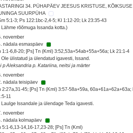
ASTARINGI 34. PÜHAPÄEV JEESUS KRISTUSE, KÕIKSUSE
UNINGA SUURPÜHA
m 5:1-3; Ps 122:1bc-2,4-5; Kl 1:12-20; Lk 23:35-43
 Lähme rõõmuga Issanda kotta.)
5. november
4. nädala esmaspäev
 1:1-6,8-20; [Ps] Tn (Kml) 3:52,53a+54ab+55a+56a; Lk 21:1-4
 Ole ülistatud ja ülendatud igavesti, Issand.
i p Aleksandria p. Katariina, neitsi ja märter
6. november
. nädala teisipäev
 2:27a,31-45; [Ps] Tn (Kml) 3:57-58a+59a, 60a+61a+62a+63a; 
:5-11
 Laulge Issandale ja ülendage Teda igavesti.
7. november
4. nädala kolmapäev
 5:1-6,13-14,16-17,23-28; [Ps] Tn (Kml)