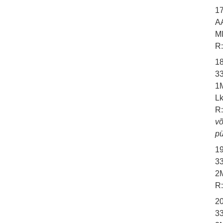
1
A
Ml
R:
1
3
1M
Lk
R:
võ
p
1
33
2M
R:
2
3