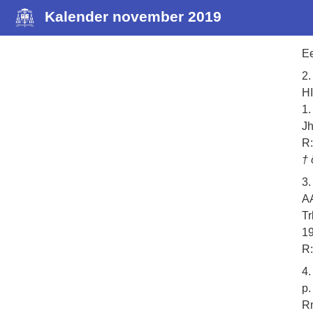
Kalender november 2019
Ee
2
H
1.
Jh
R:
† 
3
A
Tr
19
R:
4
p.
Rm