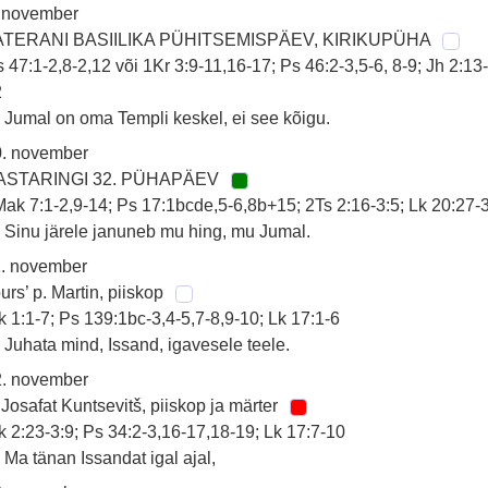
. november
ATERANI BASIILIKA PÜHITSEMISPÄEV, KIRIKUPÜHA
 47:1-2,8-2,12 või 1Kr 3:9-11,16-17; Ps 46:2-3,5-6, 8-9; Jh 2:13
2
 Jumal on oma Templi keskel, ei see kõigu.
0. november
ASTARINGI 32. PÜHAPÄEV
ak 7:1-2,9-14; Ps 17:1bcde,5-6,8b+15; 2Ts 2:16-3:5; Lk 20:27-
 Sinu järele januneb mu hing, mu Jumal.
1. november
urs’ p. Martin, piiskop
k 1:1-7; Ps 139:1bc-3,4-5,7-8,9-10; Lk 17:1-6
 Juhata mind, Issand, igavesele teele.
2. november
 Josafat Kuntsevitš, piiskop ja märter
k 2:23-3:9; Ps 34:2-3,16-17,18-19; Lk 17:7-10
 Ma tänan Issandat igal ajal,