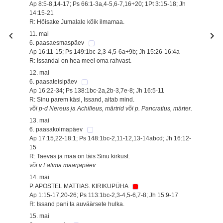
Ap 8:5-8,14-17; Ps 66:1-3a,4-5,6-7,16+20; 1Pt 3:15-18; Jh
14:15-21
R: Hõisake Jumalale kõik ilmamaa.
11. mai
6. paasaesmaspäev
Ap 16:11-15; Ps 149:1bc-2,3-4,5-6a+9b; Jh 15:26-16:4a
R: Issandal on hea meel oma rahvast.
12. mai
6. paasateisipäev
Ap 16:22-34; Ps 138:1bc-2a,2b-3,7e-8; Jh 16:5-11
R: Sinu parem käsi, Issand, aitab mind.
või p-d Nereus ja Achilleus, märtrid või p. Pancratius, märter.
13. mai
6. paasakolmapäev
Ap 17:15,22-18:1; Ps 148:1bc-2,11-12,13-14abcd; Jh 16:12-
15
R: Taevas ja maa on täis Sinu kirkust.
või v Fatima maarjapäev.
14. mai
P. APOSTEL MATTIAS. KIRIKUPÜHA
Ap 1:15-17,20-26; Ps 113:1bc-2,3-4,5-6,7-8; Jh 15:9-17
R: Issand pani ta auväärsete hulka.
15. mai