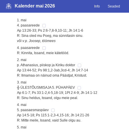
Kalender mai 2026
Info
Seaded
1. mai
4. paasareede
Ap 13:26-33; Ps 2:6-7,8-9,10-11; Jh 14:1-6
R: Sina oled mu Poeg, ma sünnitasin sinu.
või v p. Joosep, töömees
4. paasareede
R: Kinnita, Issand, meie kätetööd.
2. mai
p. Athanasius, piiskop ja Kiriku doktor
Ap 13:44-52; Ps 98:1,2-3ab,3cd-4; Jh 14:7-14
R: Ilmamaa on näinud oma Päästjat, Kristust.
3. mai
╬ ÜLESTÕUSMISAJA 5. PÜHAPÄEV
Ap 6:1-7; Ps 33:1-2,4-5,18-19; 1Pt 2:4-9; Jh 14:1-12
R: Sinu heldus, Issand, olgu meie peal.
4. mai
5. paasaesmaspäev
Ap 14:5-18; Ps 115:1-2,3-4,15-16; Jh 14:21-26
R: Mitte meile, Issand, vaid Sulle olgu au.
5. mai