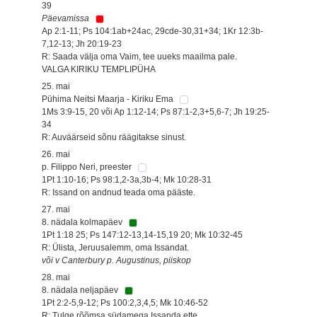
39
Päevamissa
Ap 2:1-11; Ps 104:1ab+24ac, 29cde-30,31+34; 1Kr 12:3b-
7,12-13; Jh 20:19-23
R: Saada välja oma Vaim, tee uueks maailma pale.
VALGA KIRIKU TEMPLIPÜHA
25. mai
Pühima Neitsi Maarja - Kiriku Ema
1Ms 3:9-15, 20 või Ap 1:12-14; Ps 87:1-2,3+5,6-7; Jh 19:25-
34
R: Auväärseid sõnu räägitakse sinust.
26. mai
p. Filippo Neri, preester
1Pt 1:10-16; Ps 98:1,2-3a,3b-4; Mk 10:28-31
R: Issand on andnud teada oma pääste.
27. mai
8. nädala kolmapäev
1Pt 1:18 25; Ps 147:12-13,14-15,19 20; Mk 10:32-45
R: Ülista, Jeruusalemm, oma Issandat.
või v Canterbury p. Augustinus, piiskop
28. mai
8. nädala neljapäev
1Pt 2:2-5,9-12; Ps 100:2,3,4,5; Mk 10:46-52
R: Tulge rõõmsa südamega Issanda ette.