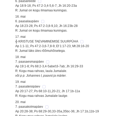
6. paasareede
Ap 18:9-18; Ps 47:2-3,4-5,6-7; Jh 16:20-23a
R: Jumal on kogu ilmamaa kuningas.
16. mai
6. paasalaupäev
Ap 18:23-28; Ps 47:2-3,8-9,10; Jh 16:23b-28
R: Jumal on kogu ilmamaa kuningas.
17. mai
╬ KRISTUSE TAEVAMINEMISE SUURPÜHA
Ap 1:1-11; Ps 47:2-3,6-7,8-9; Ef 1:17-23; Mt 28:16-20
R: Jumal läks üles rõõmuhõisetega.
18. mai
7. paasaesmaspäev
Ap 19:1-8; Ps 68:2-3,4-5abef,6-7ab; Jh 16:29-33
R: Kogu maa rahvas, laula Jumalale.
või p p. Johannes I, paavst ja märter.
19. mai
7. paasateisipäev
Ap 20:17-27; Ps 68:10-11,20-21; Jh 17:1b-11a
R: Kogu maa rahvas Jumalale laulge.
20. mai
7. paasakolmapäev
Ap 20:28-38; Ps 68:29-30,33-35a,35bc-36; Jh 17:1b,11b-19
R: Kogu maa rahvas Jumalale laulge.