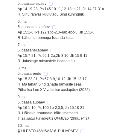
5. paasateisipäev
Ap 14:19-28; Ps 145:10-11,12-13ab,21; Jh 14:27-31a
R: Sinu rahvas kuulutagu Sinu kuningriiki.
6. mai
5. paasakolmapäev
Ap 15:1-6; Ps 122:1bc-2,3-4ab,4bc-5; Jh 15:1-8
R: Läheme rõõmuga Issanda kotta.
7. mai
5. paasaneljapäev
Ap 15:7-21; Ps 96:1-2a,2b-3,10; Jh 15:9-11
R: Jutustage rahvastele Issanda au.
8. mai
5. paasareede
Ap 15:22-31; Ps 57:8-9,10-12; Jh 15:12-17
R: Ma tahan Sind tänada rahvaste seas.
Püha Isa Leo XIV valimise aastapäev (2025)
9. mai
5. paasalaupäev
Ap 16:1-10; Ps 100:1b-2,3,5; Jh 15:18-21
R: Hõisake Issandale, kõik ilmamaad.
† isa Jānis Pavlovskis OFMCap (2000, Riia)
10. mai
╬ ÜLESTÕUSMISAJA 6. PÜHAPÄEV