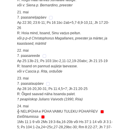
või v: Siena p. Bernardino, preester
21. mai
7. paasaneljapäev
Ap 22:30; 23:6-11; Ps 16:1bc-2ab+5,7-8,9-10,11; Jh 17:20-
26
R: Hoia mind, Issand, Sinu varjus peitun.
või p p-d Christophorus Magallanes, preester ja märter, ja
kaaslased, märtrid
22. mai
7. paasareede
Ap 25:13b-21; Ps 103:1bc-2,11-12,19-20abc; Jh 21:15-19
R: Issand on pannud aujärje taevasse.
või v Cascia p. Rita, orduõde
23. mai
7. paasalaupäev
Ap 28:16-20,30-31; Ps 11:4,5+7; Jh 21:20-25
R: Õiged saavad näha Issanda palet.
† peapiiskop Julians Vaivods (1990, Riia)
24. mai
╬ NELIPÜHA e PÜHA VAIMU TULEKU PÜHAPÄEV
Eelõhtumissa
1Ms 11:1-9 või 2Ms 19:3-8a,16-20b või Hs 37:1-14 või Jl 3:1-
5; Ps 104:1-2a,24+25c,27-28,29bc-30; Rm 8:22-27; Jh 7:37-