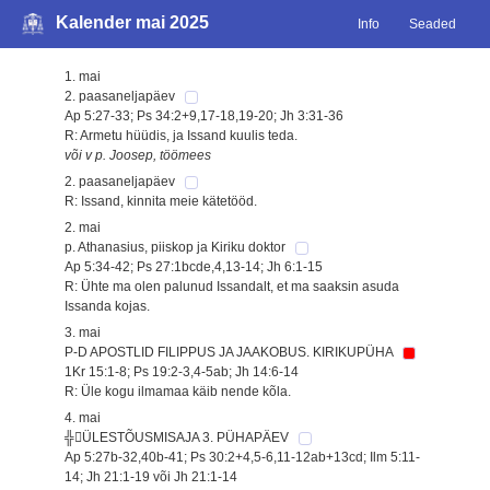
Kalender mai 2025
Info
Seaded
1. mai
2. paasaneljapäev
Ap 5:27-33; Ps 34:2+9,17-18,19-20; Jh 3:31-36
R: Armetu hüüdis, ja Issand kuulis teda.
või v p. Joosep, töömees
2. paasaneljapäev
R: Issand, kinnita meie kätetööd.
2. mai
p. Athanasius, piiskop ja Kiriku doktor
Ap 5:34-42; Ps 27:1bcde,4,13-14; Jh 6:1-15
R: Ühte ma olen palunud Issandalt, et ma saaksin asuda
Issanda kojas.
3. mai
P-D APOSTLID FILIPPUS JA JAAKOBUS. KIRIKUPÜHA
1Kr 15:1-8; Ps 19:2-3,4-5ab; Jh 14:6-14
R: Üle kogu ilmamaa käib nende kõla.
4. mai
╬ÜLESTÕUSMISAJA 3. PÜHAPÄEV
Ap 5:27b-32,40b-41; Ps 30:2+4,5-6,11-12ab+13cd; Ilm 5:11-
14; Jh 21:1-19 või Jh 21:1-14