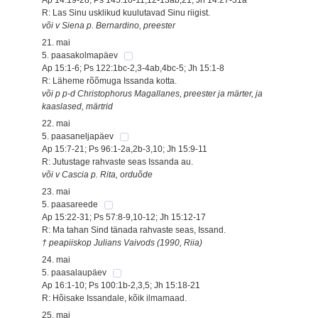
R: Las Sinu usklikud kuulutavad Sinu riigist.
või v Siena p. Bernardino, preester
21. mai
5. paasakolmapäev
Ap 15:1-6; Ps 122:1bc-2,3-4ab,4bc-5; Jh 15:1-8
R: Läheme rõõmuga Issanda kotta.
või p p-d Christophorus Magallanes, preester ja märter, ja
kaaslased, märtrid
22. mai
5. paasaneljapäev
Ap 15:7-21; Ps 96:1-2a,2b-3,10; Jh 15:9-11
R: Jutustage rahvaste seas Issanda au.
või v Cascia p. Rita, orduõde
23. mai
5. paasareede
Ap 15:22-31; Ps 57:8-9,10-12; Jh 15:12-17
R: Ma tahan Sind tänada rahvaste seas, Issand.
† peapiiskop Julians Vaivods (1990, Riia)
24. mai
5. paasalaupäev
Ap 16:1-10; Ps 100:1b-2,3,5; Jh 15:18-21
R: Hõisake Issandale, kõik ilmamaad.
25. mai