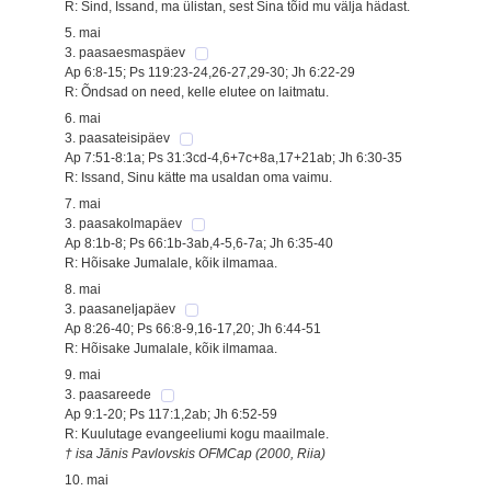
R: Sind, Issand, ma ülistan, sest Sina tõid mu välja hädast.
5. mai
3. paasaesmaspäev
Ap 6:8-15; Ps 119:23-24,26-27,29-30; Jh 6:22-29
R: Õndsad on need, kelle elutee on laitmatu.
6. mai
3. paasateisipäev
Ap 7:51-8:1a; Ps 31:3cd-4,6+7c+8a,17+21ab; Jh 6:30-35
R: Issand, Sinu kätte ma usaldan oma vaimu.
7. mai
3. paasakolmapäev
Ap 8:1b-8; Ps 66:1b-3ab,4-5,6-7a; Jh 6:35-40
R: Hõisake Jumalale, kõik ilmamaa.
8. mai
3. paasaneljapäev
Ap 8:26-40; Ps 66:8-9,16-17,20; Jh 6:44-51
R: Hõisake Jumalale, kõik ilmamaa.
9. mai
3. paasareede
Ap 9:1-20; Ps 117:1,2ab; Jh 6:52-59
R: Kuulutage evangeeliumi kogu maailmale.
† isa Jānis Pavlovskis OFMCap (2000, Riia)
10. mai