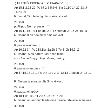
╬ ÜLESTÕUSMISAJA 6. PÜHAPÄEV
Ap 15:1-2,22-29; Ps 67:2-3,5,6+8; Ilm 21:10-14,22-23; Jh
14:23-29
R: Jumal, Sinule laulgu tänu kõik rahvad.
26. mai
p. Filippo Neri, preester
Ap 16:11-15; Ps 149:1bc-2,3-4,5-6a+9b; Jh 15:26-16:4a
R: Issandal on hea meel oma rahvast.
27. mai
6. paasateisipäev
Ap 16:22-34; Ps 138:1bc-2a,2b-3,7e-8; Jh 16:5-11
R: Issand, Sinu parem käsi aitab mind.
või v Canterbury p. Augustinus, piiskop
28. mai
6. paasakolmapäev
Ap 17:15,22-18:1; Ps 148:1bc-2,11-12,13-14abcd; Jh 16:12-
15
R: Taevas ja maa on täis Sinu kirkust.
29. mai
6. paasaneljapäev
Ap 18:1-8; Ps 97:1,2,3,4; Jh 16:16-20
R: Issand on andnud teada oma pääste rahvaste silme ees.
30. mai