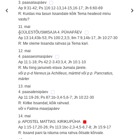
3. paasalaupäev
Ap 9:31-42; Ps 116:12-13,14-15,16-17; Jh 6:60-69
R: Kuidas ma tasun Issandale kõik Tema heateod minu
vastu?
11. mai
╬ÜLESTÕUSMISAJA 4. PÜHAPÄEV
Ap 13:14,43b-53; Ps 100:2,3,5; Ilm 7:9,14b-17; Jh 10:27-30
R: Me oleme Issanda rahvas ja Tema kari.
12. mai
4. paasaesmaspäev
Ap 11:1-18; Ps 42:2-3.43:3,4; Jh 10:1-10
R: Mu hing januneb elava Jumala järele.
või p p-d Nereus ja Achilleus, märtrid või p p. Pancratius,
märter
13. mai
4. paasateisipäev
Ap 11:19-26; Ps 87:1b-3,4-5,6-7; Jh 10:22-30
R: Kiitke Issandat, kõik rahvad.
või v Fatima maarjapäev
14. mai
p. APOSTEL MATTIAS. KIRIKUPÜHA
Ap 1:15-17,20-26; Ps 113:1bc-2,3-4,5-6,7-8; Jh 15:9-17
R: Issand pani ta istuma oma rahva õilsate kõrvale.