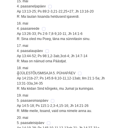
15. mai
4. paasaneljapäev
Ap 13:13-25; Ps 89:2-3,21-22,25+27; Jh 13:16-20
R: Ma laulan Issanda heldusest igavesti.
16. mai
4. paasareede
Ap 13:26-33; Ps 2:6-7,8-9,10-11; Jh 14:1-6
R: Sina oled mu Poeg, täna ma sünnitasin sinu.
17. mai
4. paasalaupäev
Ap 13:44-52; Ps 98:1,2-3ab,3cd-4; Jh 14:7-14
R: Maa on näinud oma Päästjat.
18. mai
╬ÜLESTÕUSMISAJA 5. PÜHAPÄEV
Ap 14:21b-27; Ps 145:8-9,10-11,12-13ab; Ilm 21:1-5a; Jh
13:31-33a,34-35
R: Ma kiidan Sind kõrgeks, mu Jumal ja kuningas.
19. mai
5. paasaesmaspäev
Ap 14:5-18; Ps 115:1-2,3-4,15-16; Jh 14:21-26
R: Mitte meile, Issand, vaid oma nimele anna au.
20. mai
5. paasateisipäev
Ap 14:19-28; Ps 145:10-11,12-13ab,21; Jh 14:27-31a