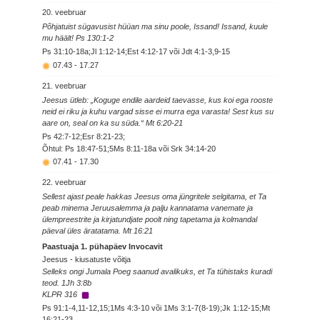
20. veebruar
Põhjatuist sügavusist hüüan ma sinu poole, Issand! Issand, kuule
mu häält! Ps 130:1-2
Ps 31:10-18a;Jl 1:12-14;Est 4:12-17 või Jdt 4:1-3,9-15
07.43
-
17.27
21. veebruar
Jeesus ütleb: „Koguge endile aardeid taevasse, kus koi ega rooste
neid ei riku ja kuhu vargad sisse ei murra ega varasta! Sest kus su
aare on, seal on ka su süda.“ Mt 6:20-21
Ps 42:7-12;Esr 8:21-23;
Õhtul: Ps 18:47-51;5Ms 8:11-18a või Srk 34:14-20
07.41
-
17.30
22. veebruar
Sellest ajast peale hakkas Jeesus oma jüngritele selgitama, et Ta
peab minema Jeruusalemma ja palju kannatama vanemate ja
ülempreestrite ja kirjatundjate poolt ning tapetama ja kolmandal
päeval üles äratatama. Mt 16:21
Paastuaja 1. pühapäev Invocavit
Jeesus - kiusatuste võitja
Selleks ongi Jumala Poeg saanud avalikuks, et Ta tühistaks kuradi
teod. 1Jh 3:8b
KLPR 316
Ps 91:1-4,11-12,15;1Ms 4:3-10 või 1Ms 3:1-7(8-19);Jk 1:12-15;Mt
16:21-23