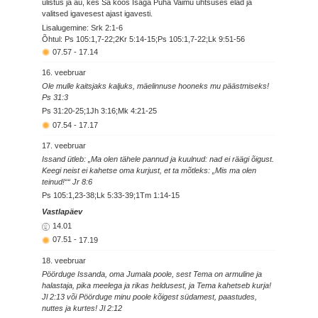
ülistus ja au, kes Sa koos Isaga Püha Vaimu ühtsuses elad ja
valitsed igavesest ajast igavesti.
Lisalugemine: Srk 2:1-6
Õhtul: Ps 105:1,7-22;2Kr 5:14-15;Ps 105:1,7-22;Lk 9:51-56
07.57
-
17.14
16. veebruar
Ole mulle kaitsjaks kaljuks, mäelinnuse hooneks mu päästmiseks!
Ps 31:3
Ps 31:20-25;1Jh 3:16;Mk 4:21-25
07.54
-
17.17
17. veebruar
Issand ütleb: „Ma olen tähele pannud ja kuulnud: nad ei räägi õigust.
Keegi neist ei kahetse oma kurjust, et ta mõtleks: „Mis ma olen
teinud!““ Jr 8:6
Ps 105:1,23-38;Lk 5:33-39;1Tm 1:14-15
Vastlapäev
14.01
07.51
-
17.19
18. veebruar
Pöörduge Issanda, oma Jumala poole, sest Tema on armuline ja
halastaja, pika meelega ja rikas heldusest, ja Tema kahetseb kurja!
Jl 2:13 või Pöörduge minu poole kõigest südamest, paastudes,
nuttes ja kurtes! Jl 2:12