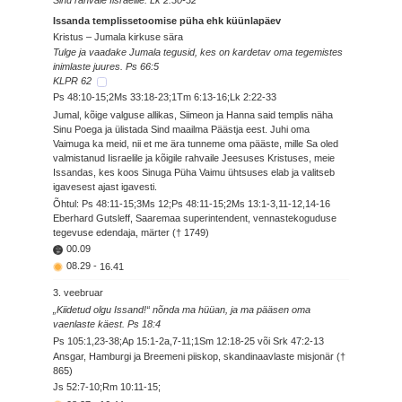
Sinu rahvale Iisraelile. Lk 2:30-32
Issanda templissetoomise püha ehk küünlapäev
Kristus – Jumala kirkuse sära
Tulge ja vaadake Jumala tegusid, kes on kardetav oma tegemistes
inimlaste juures. Ps 66:5
KLPR 62
Ps 48:10-15;2Ms 33:18-23;1Tm 6:13-16;Lk 2:22-33
Jumal, kõige valguse allikas, Siimeon ja Hanna said templis näha
Sinu Poega ja ülistada Sind maailma Päästja eest. Juhi oma
Vaimuga ka meid, nii et me ära tunneme oma pääste, mille Sa oled
valmistanud Iisraelile ja kõigile rahvaile Jeesuses Kristuses, meie
Issandas, kes koos Sinuga Püha Vaimu ühtsuses elab ja valitseb
igavesest ajast igavesti.
Õhtul: Ps 48:11-15;3Ms 12;Ps 48:11-15;2Ms 13:1-3,11-12,14-16
Eberhard Gutsleff, Saaremaa superintendent, vennastekoguduse
tegevuse edendaja, märter († 1749)
00.09
08.29
-
16.41
3. veebruar
„Kiidetud olgu Issand!“ nõnda ma hüüan, ja ma pääsen oma
vaenlaste käest. Ps 18:4
Ps 105:1,23-38;Ap 15:1-2a,7-11;1Sm 12:18-25 või Srk 47:2-13
Ansgar, Hamburgi ja Breemeni piiskop, skandinaavlaste misjonär (†
865)
Js 52:7-10;Rm 10:11-15;