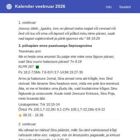
Kalender veebruar 2026
Info
Seaded
1. veebruar
Jeesus ütleb: „Igaüks, kes on jätnud maha majad või vennad või
õed või isa või ema või lapsed või põllud minu nime pärast, saab
nad tagasi sajakordselt ja pärib igavese elu.“ Mt 19:29
3. pühapäev enne paastuaega Septuagesima
Teenimatu arm
Me ei heida oma anumisi Su palge ette mitte oma õiguse pärast,
vaid Sinu suure halastuse pärast! Tn 9:18
KLPR 267
Ps 18:2-7;5Ms 7:6-8;Fl 3:7-14;Mt 19:27-30
Armu ja halastuse Jumal, Sina annad oma abi kõigile, kes Sind
otsivad. Me täname Sinu headuse eest, mida me pole ära teeninud.
Aita, et me ei hindaks oma jõudu üle, vaid loodaksime kõiges Sinu
õiglusele ja ustavusele. Kuule meid Jeesuse Kristuse, Sinu Poja,
meie Issanda läbi.
Lisalugemine: Trk 10:10-14
Õhtul: Ps 105:1,7-22;2Kr 6:1-2;Ps 105:1,7-22;1Ms 6:9-22
08.31
-
16.38
2. veebruar
Mu silmad on näinud Sinu päästet, mille Sa oled valmistanud kõigi
rahvaste silme ees: valgust, mis on ilmutuseks paganaile, ja kirkust