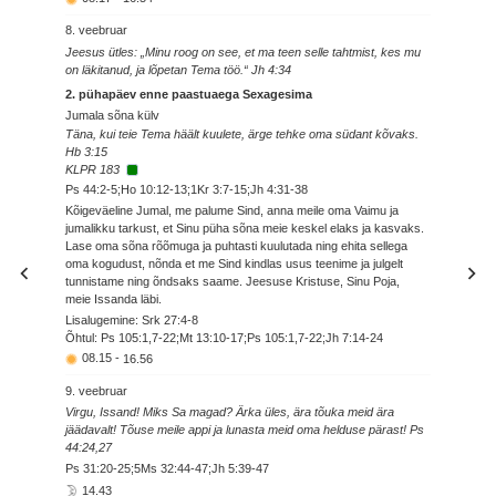
8. veebruar
Jeesus ütles: „Minu roog on see, et ma teen selle tahtmist, kes mu
on läkitanud, ja lõpetan Tema töö.“ Jh 4:34
2. pühapäev enne paastuaega Sexagesima
Jumala sõna külv
Täna, kui teie Tema häält kuulete, ärge tehke oma südant kõvaks.
Hb 3:15
KLPR 183
Ps 44:2-5;Ho 10:12-13;1Kr 3:7-15;Jh 4:31-38
Kõigeväeline Jumal, me palume Sind, anna meile oma Vaimu ja
jumalikku tarkust, et Sinu püha sõna meie keskel elaks ja kasvaks.
Lase oma sõna rõõmuga ja puhtasti kuulutada ning ehita sellega
oma kogudust, nõnda et me Sind kindlas usus teenime ja julgelt
tunnistame ning õndsaks saame. Jeesuse Kristuse, Sinu Poja,
meie Issanda läbi.
Lisalugemine: Srk 27:4-8
Õhtul: Ps 105:1,7-22;Mt 13:10-17;Ps 105:1,7-22;Jh 7:14-24
08.15
-
16.56
9. veebruar
Virgu, Issand! Miks Sa magad? Ärka üles, ära tõuka meid ära
jäädavalt! Tõuse meile appi ja lunasta meid oma helduse pärast! Ps
44:24,27
Ps 31:20-25;5Ms 32:44-47;Jh 5:39-47
14.43