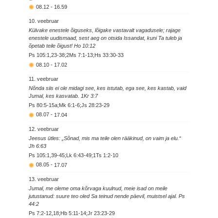
08.12
-
16.59
10. veebruar
Külvake enestele õiguseks, lõigake vastavalt vagadusele; rajage
enestele uudismaad, sest aeg on otsida Issandat, kuni Ta tuleb ja
õpetab teile õigust! Ho 10:12
Ps 105:1,23-38;2Ms 7:1-13;Hs 33:30-33
08.10
-
17.02
11. veebruar
Nõnda siis ei ole midagi see, kes istutab, ega see, kes kastab, vaid
Jumal, kes kasvatab. 1Kr 3:7
Ps 80:5-15a;Mk 6:1-6;Js 28:23-29
08.07
-
17.04
12. veebruar
Jeesus ütles: „Sõnad, mis ma teile olen rääkinud, on vaim ja elu.“
Jh 6:63
Ps 105:1,39-45;Lk 6:43-49;1Ts 1:2-10
08.05
-
17.07
13. veebruar
Jumal, me oleme oma kõrvaga kuulnud, meie isad on meile
jutustanud: suure teo oled Sa teinud nende päevil, muistsel ajal. Ps
44:2
Ps 7:2-12,18;Hb 5:11-14;Jr 23:23-29