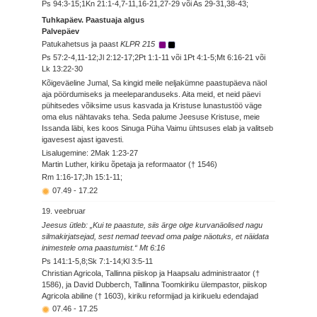
Ps 94:3-15;1Kn 21:1-4,7-11,16-21,27-29 või As 29-31,38-43;
Tuhkapäev. Paastuaja algus
Palvepäev
Patukahetsus ja paast
KLPR 215
Ps 57:2-4,11-12;Jl 2:12-17;2Pt 1:1-11 või 1Pt 4:1-5;Mt 6:16-21 või
Lk 13:22-30
Kõigeväeline Jumal, Sa kingid meile neljakümne paastupäeva näol
aja pöördumiseks ja meeleparanduseks. Aita meid, et neid päevi
pühitsedes võiksime usus kasvada ja Kristuse lunastustöö väge
oma elus nähtavaks teha. Seda palume Jeesuse Kristuse, meie
Issanda läbi, kes koos Sinuga Püha Vaimu ühtsuses elab ja valitseb
igavesest ajast igavesti.
Lisalugemine: 2Mak 1:23-27
Martin Luther, kiriku õpetaja ja reformaator († 1546)
Rm 1:16-17;Jh 15:1-11;
07.49
-
17.22
19. veebruar
Jeesus ütleb: „Kui te paastute, siis ärge olge kurvanäolised nagu
silmakirjatsejad, sest nemad teevad oma palge näotuks, et näidata
inimestele oma paastumist.“ Mt 6:16
Ps 141:1-5,8;Sk 7:1-14;Kl 3:5-11
Christian Agricola, Tallinna piiskop ja Haapsalu administraator (†
1586), ja David Dubberch, Tallinna Toomkiriku ülempastor, piiskop
Agricola abiline († 1603), kiriku reformijad ja kirikuelu edendajad
07.46
-
17.25