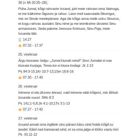
36 (v Mt 20:25–28);
Püha Jumal, kõigi rahvaste Issand, juhi meie rahvast oma Vaimuga,
et me käiksime õiguses ja rahus. Lase meil saavutada õitsengut,
mis on Sinule meelepärane. Aga üle kõige anna meile usku Sinusse,
et kogu rahvas austaks Sinu nime ja me teeniksime üksteist Sinu
armastuses. Seda palume Jeesuse Kristuse, Sinu Poja, meie
Issanda läbi.
14.27
07.32
-
17.37
25. veebruar
Ärgu kiusatav öelgu: „Jumal kiusab mind!“ Sest Jumalat ei saa
kiusata kurjaga, Tema ise ei kiusa kedagi. Jk 1:13
Ps 94:3-15;1Kr 10:7-13;1Sm 18:6-16
07.30
-
17.40
26. veebruar
Inimene ei ela üksnes leivast, vaid inimene elab kõigest, mis lähtub
Issanda suust. 5Ms 8:3
Ps 141:1-5,8;Jk 4:1-10;1Ts 3:1-13
07.27
-
17.42
27. veebruar
Issand annab oma inglitele sinu pärast käsu sind hoida kõigil su
teedel. Kätel nad kannavad sind, et sa oma jalga ei lööks vastu kivi.
Ps. 91:11-12