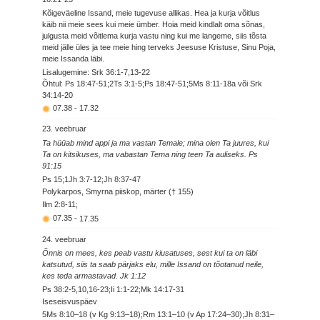
Kõigeväeline Issand, meie tugevuse allikas. Hea ja kurja võitlus
käib nii meie sees kui meie ümber. Hoia meid kindlalt oma sõnas,
julgusta meid võitlema kurja vastu ning kui me langeme, siis tõsta
meid jälle üles ja tee meie hing terveks Jeesuse Kristuse, Sinu Poja,
meie Issanda läbi.
Lisalugemine: Srk 36:1-7,13-22
Õhtul: Ps 18:47-51;2Ts 3:1-5;Ps 18:47-51;5Ms 8:11-18a või Srk
34:14-20
07.38
-
17.32
23. veebruar
Ta hüüab mind appi ja ma vastan Temale; mina olen Ta juures, kui
Ta on kitsikuses, ma vabastan Tema ning teen Ta auliseks. Ps
91:15
Ps 15;1Jh 3:7-12;Jh 8:37-47
Polykarpos, Smyrna piiskop, märter († 155)
Ilm 2:8-11;
07.35
-
17.35
24. veebruar
Õnnis on mees, kes peab vastu kiusatuses, sest kui ta on läbi
katsutud, siis ta saab pärjaks elu, mille Issand on tõotanud neile,
kes teda armastavad. Jk 1:12
Ps 38:2-5,10,16-23;Ii 1:1-22;Mk 14:17-31
Iseseisvuspäev
5Ms 8:10–18 (v Kg 9:13–18);Rm 13:1–10 (v Ap 17:24–30);Jh 8:31–