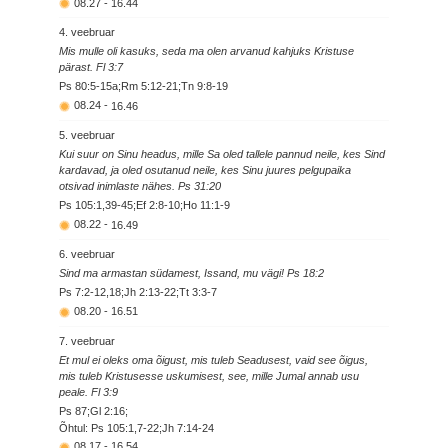
08.27
-
16.44
4. veebruar
Mis mulle oli kasuks, seda ma olen arvanud kahjuks Kristuse
pärast. Fl 3:7
Ps 80:5-15a;Rm 5:12-21;Tn 9:8-19
08.24
-
16.46
5. veebruar
Kui suur on Sinu headus, mille Sa oled tallele pannud neile, kes Sind
kardavad, ja oled osutanud neile, kes Sinu juures pelgupaika
otsivad inimlaste nähes. Ps 31:20
Ps 105:1,39-45;Ef 2:8-10;Ho 11:1-9
08.22
-
16.49
6. veebruar
Sind ma armastan südamest, Issand, mu vägi! Ps 18:2
Ps 7:2-12,18;Jh 2:13-22;Tt 3:3-7
08.20
-
16.51
7. veebruar
Et mul ei oleks oma õigust, mis tuleb Seadusest, vaid see õigus,
mis tuleb Kristusesse uskumisest, see, mille Jumal annab usu
peale. Fl 3:9
Ps 87;Gl 2:16;
Õhtul: Ps 105:1,7-22;Jh 7:14-24
08.17
-
16.54