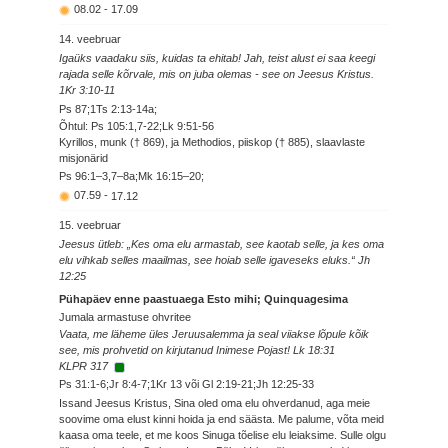
08.02
-
17.09
14. veebruar
Igaüks vaadaku siis, kuidas ta ehitab! Jah, teist alust ei saa keegi
rajada selle kõrvale, mis on juba olemas - see on Jeesus Kristus.
1Kr 3:10-11
Ps 87;1Ts 2:13-14a;
Õhtul: Ps 105:1,7-22;Lk 9:51-56
Kyrillos, munk († 869), ja Methodios, piiskop († 885), slaavlaste
misjonärid
Ps 96:1–3,7–8a;Mk 16:15–20;
07.59
-
17.12
15. veebruar
Jeesus ütleb: „Kes oma elu armastab, see kaotab selle, ja kes oma
elu vihkab selles maailmas, see hoiab selle igaveseks eluks.“ Jh
12:25
Pühapäev enne paastuaega Esto mihi; Quinquagesima
Jumala armastuse ohvritee
Vaata, me läheme üles Jeruusalemma ja seal viiakse lõpule kõik
see, mis prohvetid on kirjutanud Inimese Pojast! Lk 18:31
KLPR 317
Ps 31:1-6;Jr 8:4-7;1Kr 13 või Gl 2:19-21;Jh 12:25-33
Issand Jeesus Kristus, Sina oled oma elu ohverdanud, aga meie
soovime oma elust kinni hoida ja end säästa. Me palume, võta meid
kaasa oma teele, et me koos Sinuga tõelise elu leiaksime. Sulle olgu