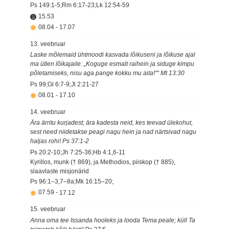
Ps 149:1-5;Rm 6:17-23;Lk 12:54-59
15.53
08.04
-
17.07
13. veebruar
Laske mõlemaid ühtmoodi kasvada lõikuseni ja lõikuse ajal
ma ütlen lõikajaile: „Koguge esmalt raihein ja siduge kimpu
põletamiseks, nisu aga pange kokku mu aita!““ Mt 13:30
Ps 99;Gl 6:7-9;Jl 2:21-27
08.01
-
17.10
14. veebruar
Ära ärritu kurjadest; ära kadesta neid, kes teevad ülekohut,
sest need niidetakse peagi nagu hein ja nad närtsivad nagu
haljas rohi! Ps 37:1-2
Ps 20:2-10;Jh 7:25-36;Hb 4:1,6-11
Kyrillos, munk († 869), ja Methodios, piiskop († 885),
slaavlaste misjonärid
Ps 96:1–3,7–8a;Mk 16:15–20;
07.59
-
17.12
15. veebruar
Anna oma tee Issanda hooleks ja looda Tema peale; küll Ta