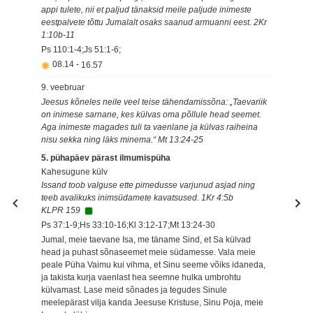
appi tulete, nii et paljud tänaksid meile paljude inimeste
eestpalvete tõttu Jumalalt osaks saanud armuanni eest. 2Kr
1:10b-11
Ps 110:1-4;Js 51:1-6;
08.14
-
16.57
9. veebruar
Jeesus kõneles neile veel teise tähendamissõna: „Taevariik
on inimese sarnane, kes külvas oma põllule head seemet.
Aga inimeste magades tuli ta vaenlane ja külvas raiheina
nisu sekka ning läks minema.“ Mt 13:24-25
5. pühapäev pärast ilmumispüha
Kahesugune külv
Issand toob valguse ette pimedusse varjunud asjad ning
teeb avalikuks inimsüdamete kavatsused. 1Kr 4:5b
KLPR 159
Ps 37:1-9;Hs 33:10-16;Kl 3:12-17;Mt 13:24-30
Jumal, meie taevane Isa, me täname Sind, et Sa külvad
head ja puhast sõnaseemet meie südamesse. Vala meie
peale Püha Vaimu kui vihma, et Sinu seeme võiks idaneda,
ja takista kurja vaenlast hea seemne hulka umbrohtu
külvamast. Lase meid sõnades ja tegudes Sinule
meelepärast vilja kanda Jeesuse Kristuse, Sinu Poja, meie