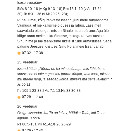
Iseseisvuspäev
5Ms 8:10–18 (v Kg 9:13–18);Rm 13:1–10 (v Ap 17:24–
30);Jh 8:31–36 (v Mt 20:25–28);
Püha Jumal, kõigi rahvaste Issand, juhi meie rahvast oma
Vaimuga, et me käiksime õiguses ja rahus. Lase meil
saavutada õitsengut, mis on Sinule meelepärane. Aga üle
kõige anna meile usku Sinusse, et kogu rahvas austaks
Sinu nime ja me teeniksime üksteist Sinu armastuses. Seda
palume Jeesuse Kristuse, Sinu Poja, meie Issanda läbi.
07.32
-
17.38
25. veebruar
Issand ütleb: „Nõnda on ka minu sõnaga, mis lähtub mu
suust: see ei tule tagasi mu juurde tühjalt, vaid teeb, mis on
mu meele järgi, ja saadab korda, milleks ma selle läkitasin.“
Js 55:11
Ps 105:1,23-38;2Ms 7:1-13;Hs 33:30-33
07.29
-
17.40
26. veebruar
Otsige Issandat, kui Ta on leitav, hüüdke Teda, kui Ta on
ligidal! Js 55:6
Ps 80:5-15a;Mk 6:1-6;Js 28:23-29
07.26
-
17.43