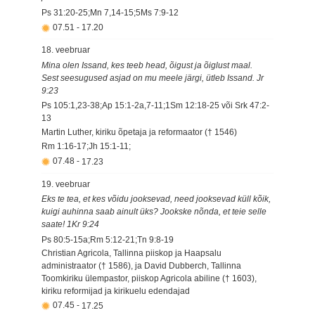
Ps 31:20-25;Mn 7,14-15;5Ms 7:9-12
07.51
-
17.20
18. veebruar
Mina olen Issand, kes teeb head, õigust ja õiglust maal.
Sest seesugused asjad on mu meele järgi, ütleb Issand. Jr
9:23
Ps 105:1,23-38;Ap 15:1-2a,7-11;1Sm 12:18-25 või Srk 47:2-
13
Martin Luther, kiriku õpetaja ja reformaator († 1546)
Rm 1:16-17;Jh 15:1-11;
07.48
-
17.23
19. veebruar
Eks te tea, et kes võidu jooksevad, need jooksevad küll kõik,
kuigi auhinna saab ainult üks? Jookske nõnda, et teie selle
saate! 1Kr 9:24
Ps 80:5-15a;Rm 5:12-21;Tn 9:8-19
Christian Agricola, Tallinna piiskop ja Haapsalu
administraator († 1586), ja David Dubberch, Tallinna
Toomkiriku ülempastor, piiskop Agricola abiline († 1603),
kiriku reformijad ja kirikuelu edendajad
07.45
-
17.25