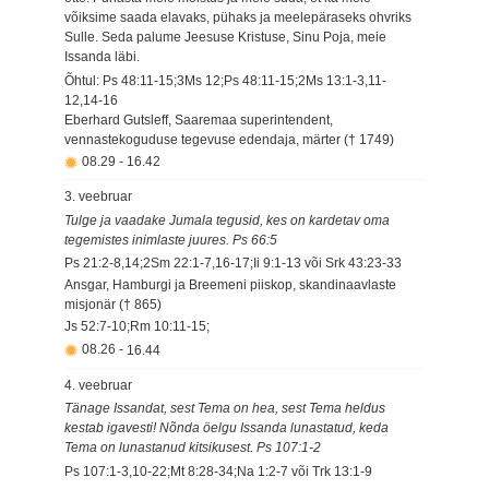
võiksime saada elavaks, pühaks ja meelepäraseks ohvriks
Sulle. Seda palume Jeesuse Kristuse, Sinu Poja, meie
Issanda läbi.
Õhtul: Ps 48:11-15;3Ms 12;Ps 48:11-15;2Ms 13:1-3,11-
12,14-16
Eberhard Gutsleff, Saaremaa superintendent,
vennastekoguduse tegevuse edendaja, märter († 1749)
08.29
-
16.42
3. veebruar
Tulge ja vaadake Jumala tegusid, kes on kardetav oma
tegemistes inimlaste juures. Ps 66:5
Ps 21:2-8,14;2Sm 22:1-7,16-17;Ii 9:1-13 või Srk 43:23-33
Ansgar, Hamburgi ja Breemeni piiskop, skandinaavlaste
misjonär († 865)
Js 52:7-10;Rm 10:11-15;
08.26
-
16.44
4. veebruar
Tänage Issandat, sest Tema on hea, sest Tema heldus
kestab igavesti! Nõnda öelgu Issanda lunastatud, keda
Tema on lunastanud kitsikusest. Ps 107:1-2
Ps 107:1-3,10-22;Mt 8:28-34;Na 1:2-7 või Trk 13:1-9