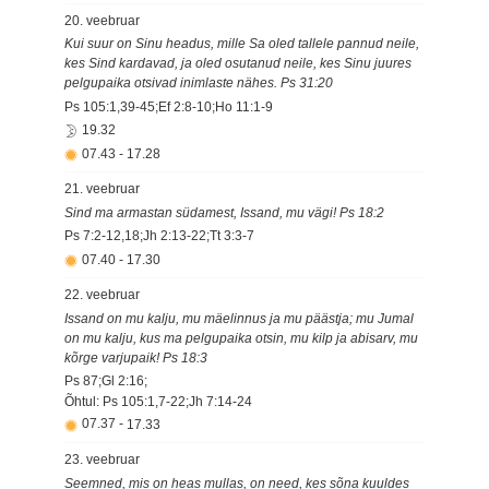
20. veebruar
Kui suur on Sinu headus, mille Sa oled tallele pannud neile,
kes Sind kardavad, ja oled osutanud neile, kes Sinu juures
pelgupaika otsivad inimlaste nähes. Ps 31:20
Ps 105:1,39-45;Ef 2:8-10;Ho 11:1-9
19.32
07.43
-
17.28
21. veebruar
Sind ma armastan südamest, Issand, mu vägi! Ps 18:2
Ps 7:2-12,18;Jh 2:13-22;Tt 3:3-7
07.40
-
17.30
22. veebruar
Issand on mu kalju, mu mäelinnus ja mu päästja; mu Jumal
on mu kalju, kus ma pelgupaika otsin, mu kilp ja abisarv, mu
kõrge varjupaik! Ps 18:3
Ps 87;Gl 2:16;
Õhtul: Ps 105:1,7-22;Jh 7:14-24
07.37
-
17.33
23. veebruar
Seemned, mis on heas mullas, on need, kes sõna kuuldes