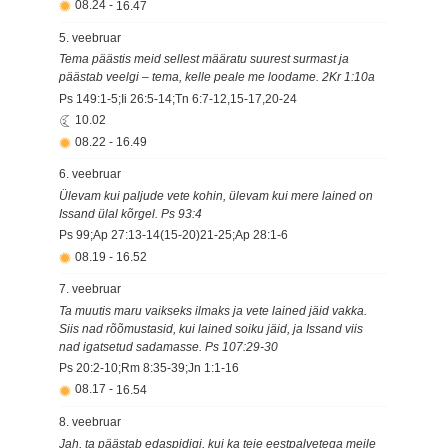
08.24
-
16.47
5. veebruar
Tema päästis meid sellest määratu suurest surmast ja
päästab veelgi – tema, kelle peale me loodame. 2Kr 1:10a
Ps 149:1-5;Ii 26:5-14;Tn 6:7-12,15-17,20-24
10.02
08.22
-
16.49
6. veebruar
Ülevam kui paljude vete kohin, ülevam kui mere lained on
Issand ülal kõrgel. Ps 93:4
Ps 99;Ap 27:13-14(15-20)21-25;Ap 28:1-6
08.19
-
16.52
7. veebruar
Ta muutis maru vaikseks ilmaks ja vete lained jäid vakka.
Siis nad rõõmustasid, kui lained soiku jäid, ja Issand viis
nad igatsetud sadamasse. Ps 107:29-30
Ps 20:2-10;Rm 8:35-39;Jn 1:1-16
08.17
-
16.54
8. veebruar
Jah, ta päästab edaspidigi, kui ka teie eestpalvetega meile