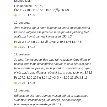
Issanda läbi.
Lisalugemine: Trk 15:7-8
Õhtul: Ps 100;Jr 17:7-10;Ps 100;Õp 16:1-9
08.12
-
17.00
10. veebruar
Ärge mõistke kohut enne õiget aega, enne kui tuleb Issand,
kes toob valguse ette pimedusse varjunud asjad ning teeb
avalikuks inimsüdamete kavatsused. 1Kr 4:5
Ps 21:2-8,14;Kg 9:1-12 või 1Mak 2:49-64;Mt 13:47-5
08.09
-
17.02
11. veebruar
Ja sina, inimesepoeg, ütle oma rahva lastele: Õige õigus ei
päästa teda tema üleastumise päeval, ja õela õelus ei pane
teda komistama päeval, kui ta pöördub oma õelusest; õige
ei või elada oma õigusest päeval, kui ta pattu teeb. Hs 33:12
Ps 107:1-3,10-22;Kg 8:14-17 või Srk 42:15-26;2Pt 3:3-13
08.07
-
17.05
12. veebruar
Rõivastuge siis nagu Jumala valitud pühad ja armastatud
südamliku kaastundega, lahkusega, alandlikkusega,
tasadusega ja pika meelega. Kl 3:12