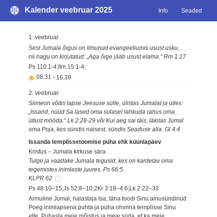
Kalender veebruar 2025
Info
Seaded
1. veebruar
Sest Jumala õigus on ilmunud evangeeliumis usust usku,
nii nagu on kirjutatud: „Aga õige jääb usust elama.“ Rm 1:17
Ps 110:1-4;Ilm 15:1-4;
08.31
-
16.39
2. veebruar
Siimeon võttis lapse Jeesuse sülle, ülistas Jumalat ja ütles:
„Issand, nüüd Sa lased oma sulasel lahkuda rahus oma
ütlust mööda.“ Lk 2:28-29 või Kui aeg sai täis, läkitas Jumal
oma Poja, kes sündis naisest, sündis Seaduse alla. Gl 4:4
Issanda templissetoomise püha ehk küünlapäev
Kristus – Jumala kirkuse sära
Tulge ja vaadake Jumala tegusid, kes on kardetav oma
tegemistes inimlaste juures. Ps 66:5
KLPR 62
Ps 48:10–15;Js 52:8–10;2Kr 3:18–4:6;Lk 2:22–33
Armuline Jumal, halastaja Isa, täna toodi Sinu ainusündinud
Poeg inimlapsena puhta ja püha ohvrina templisse Sinu
ette. Puhasta meie mõistus ja meie süda, et ka meie