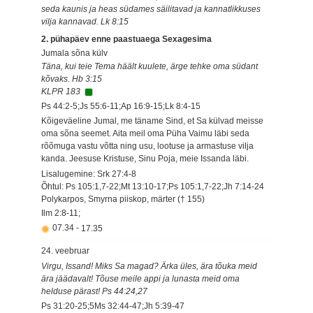
seda kaunis ja heas südames säilitavad ja kannatlikkuses
vilja kannavad. Lk 8:15
2. pühapäev enne paastuaega Sexagesima
Jumala sõna külv
Täna, kui teie Tema häält kuulete, ärge tehke oma südant
kõvaks. Hb 3:15
KLPR 183
Ps 44:2-5;Js 55:6-11;Ap 16:9-15;Lk 8:4-15
Kõigeväeline Jumal, me täname Sind, et Sa külvad meisse
oma sõna seemet. Aita meil oma Püha Vaimu läbi seda
rõõmuga vastu võtta ning usu, lootuse ja armastuse vilja
kanda. Jeesuse Kristuse, Sinu Poja, meie Issanda läbi.
Lisalugemine: Srk 27:4-8
Õhtul: Ps 105:1,7-22;Mt 13:10-17;Ps 105:1,7-22;Jh 7:14-24
Polykarpos, Smyrna piiskop, märter († 155)
Ilm 2:8-11;
07.34
-
17.35
24. veebruar
Virgu, Issand! Miks Sa magad? Ärka üles, ära tõuka meid
ära jäädavalt! Tõuse meile appi ja lunasta meid oma
helduse pärast! Ps 44:24,27
Ps 31:20-25;5Ms 32:44-47;Jh 5:39-47