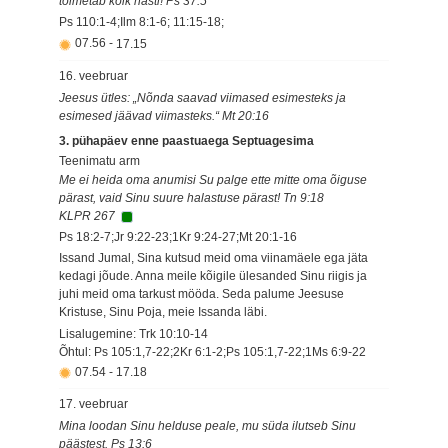
toimetab kõik hästi! Ps 37:5
Ps 110:1-4;Ilm 8:1-6; 11:15-18;
07.56
-
17.15
16. veebruar
Jeesus ütles: „Nõnda saavad viimased esimesteks ja
esimesed jäävad viimasteks.“ Mt 20:16
3. pühapäev enne paastuaega Septuagesima
Teenimatu arm
Me ei heida oma anumisi Su palge ette mitte oma õiguse
pärast, vaid Sinu suure halastuse pärast! Tn 9:18
KLPR 267
Ps 18:2-7;Jr 9:22-23;1Kr 9:24-27;Mt 20:1-16
Issand Jumal, Sina kutsud meid oma viinamäele ega jäta
kedagi jõude. Anna meile kõigile ülesanded Sinu riigis ja
juhi meid oma tarkust mööda. Seda palume Jeesuse
Kristuse, Sinu Poja, meie Issanda läbi.
Lisalugemine: Trk 10:10-14
Õhtul: Ps 105:1,7-22;2Kr 6:1-2;Ps 105:1,7-22;1Ms 6:9-22
07.54
-
17.18
17. veebruar
Mina loodan Sinu helduse peale, mu süda ilutseb Sinu
päästest. Ps 13:6